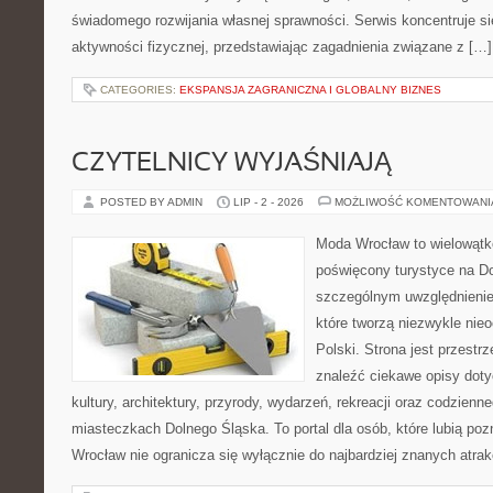
świadomego rozwijania własnej sprawności. Serwis koncentruje s
aktywności fizycznej, przedstawiając zagadnienia związane z […]
CATEGORIES:
EKSPANSJA ZAGRANICZNA I GLOBALNY BIZNES
CZYTELNICY WYJAŚNIAJĄ
POSTED BY ADMIN
LIP - 2 - 2026
MOŻLIWOŚĆ KOMENTOWAN
Moda Wrocław to wielowątk
poświęcony turystyce na D
szczególnym uwzględnienie
które tworzą niezwykle nie
Polski. Strona jest przestr
znaleźć ciekawe opisy dotyc
kultury, architektury, przyrody, wydarzeń, rekreacji oraz codzienn
miasteczkach Dolnego Śląska. To portal dla osób, które lubią poz
Wrocław nie ogranicza się wyłącznie do najbardziej znanych atrakc