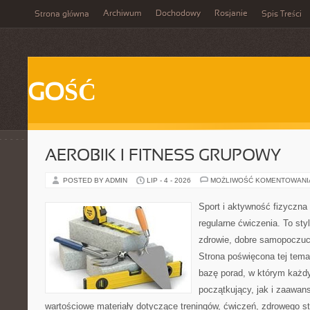
Archiwum
Dochodowy
Rosjanie
Strona główna
Spis Treści
GOŚĆ
AEROBIK I FITNESS GRUPOWY
POSTED BY ADMIN
LIP - 4 - 2026
MOŻLIWOŚĆ KOMENTOWAN
Sport i aktywność fizyczna 
regularne ćwiczenia. To sty
zdrowie, dobre samopoczuci
Strona poświęcona tej tem
bazę porad, w którym każdy
początkujący, jak i zaawa
wartościowe materiały dotyczące treningów, ćwiczeń, zdrowego st