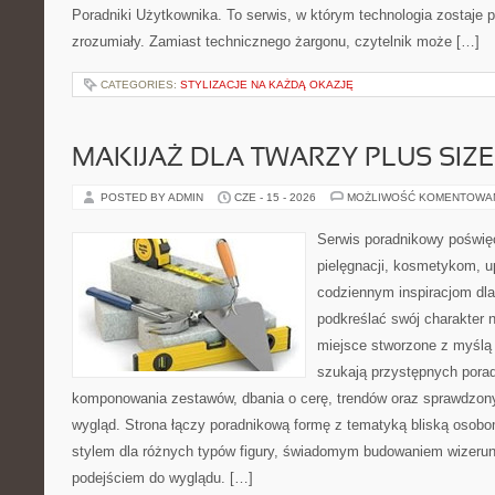
Poradniki Użytkownika. To serwis, w którym technologia zostaje
zrozumiały. Zamiast technicznego żargonu, czytelnik może […]
CATEGORIES:
STYLIZACJE NA KAŻDĄ OKAZJĘ
MAKIJAŻ DLA TWARZY PLUS SIZE
POSTED BY ADMIN
CZE - 15 - 2026
MOŻLIWOŚĆ KOMENTOWA
Serwis poradnikowy poświęc
pielęgnacji, kosmetykom, u
codziennym inspiracjom dla
podkreślać swój charakter n
miejsce stworzone z myślą 
szukają przystępnych pora
komponowania zestawów, dbania o cerę, trendów oraz sprawdzon
wygląd. Strona łączy poradnikową formę z tematyką bliską osobom
stylem dla różnych typów figury, świadomym budowaniem wizerun
podejściem do wyglądu. […]