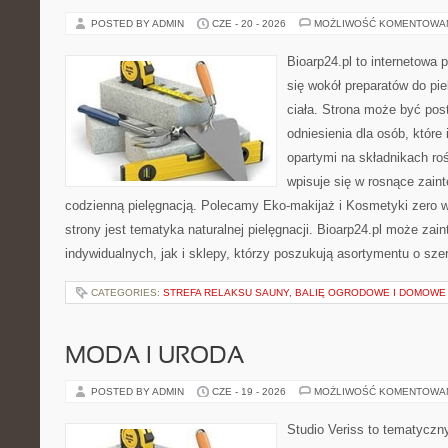
POSTED BY ADMIN
CZE - 20 - 2026
MOŻLIWOŚĆ KOMENTOWA
Bioarp24.pl to internetowa 
się wokół preparatów do pie
ciała. Strona może być pos
odniesienia dla osób, które
opartymi na składnikach roś
wpisuje się w rosnące zain
codzienną pielęgnacją. Polecamy Eko-makijaż i Kosmetyki zer
strony jest tematyka naturalnej pielęgnacji. Bioarp24.pl może za
indywidualnych, jak i sklepy, którzy poszukują asortymentu o sz
CATEGORIES:
STREFA RELAKSU SAUNY, BALIĘ OGRODOWE I DOMOWE
MODA I URODA
POSTED BY ADMIN
CZE - 19 - 2026
MOŻLIWOŚĆ KOMENTOWA
Studio Veriss to tematyczn