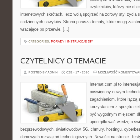
czytelników, którzy nie chc
internetowych skrótach, lecz wolą spojrzeć na zdrowy styl życia 
codziennych nawyków. Strona porusza tematy, które mogą zaint
wracające po przerwie, […]
CATEGORIES:
PORADY I INSTRUKCJE DIY
CZYTELNICY O TEMACIE
POSTED BY ADMIN
CZE - 17 - 2026
MOŻLIWOŚĆ KOMENTOWA
Internat.com.pl to interesu
poświęcony nowym technol
zagadnieniom, które łączą 
korzystaniem z sprzętu ele
być wygodnym miejscem dla
uporządkować wiedzę o świec
bezprzewodowych, światłowodów, 5G, chmury, hostingu, cyberbe
domowych rozwiązań technologicznych. Nowości na stronie: Testy