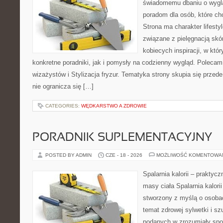
świadomemu dbaniu o wygl
poradom dla osób, które ch
Strona ma charakter lifesty
związane z pielęgnacją skó
kobiecych inspiracji, w kt
konkretne poradniki, jak i pomysły na codzienny wygląd. Polecam 
wizażystów i Stylizacja fryzur. Tematyka strony skupia się przed
nie ogranicza się […]
CATEGORIES:
WĘDKARSTWO A ZDROWIE
PORADNIK SUPLEMENTACYJNY
POSTED BY ADMIN
CZE - 18 - 2026
MOŻLIWOŚĆ KOMENTOWA
Spalarnia kalorii – praktyc
masy ciała Spalarnia kalorii
stworzony z myślą o osoba
temat zdrowej sylwetki i sz
podanych w zrozumiały spos