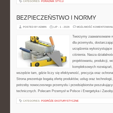
CATEGORIES:
PORADNIK STYLU
BEZPIECZEŃSTWO I NORMY
POSTED BY ADMIN
LIP - 1 - 2026
MOŻLIWOŚĆ KOMENTOWAN
Tworzymy zaawansowane ro
dla przemysłu, dostarczaj
urządzenia wykorzystujące
ciśnienia. Nasza działalnoś
projektowaniu, produkcji, w
kompleksowych rozwiązań, 
wszędzie tam, gdzie liczy się efektywność, precyzja oraz ochr
Strona prezentuje bogatą ofertę produktów, usług oraz technologii
potrzeby nowoczesnego przemysłu i przedsiębiorstw poszukując
technicznych. Polecam Przemysł w Polsce i Energetyka i Zasoby
CATEGORIES:
PODRÓŻE EKOTURYSTYCZNE