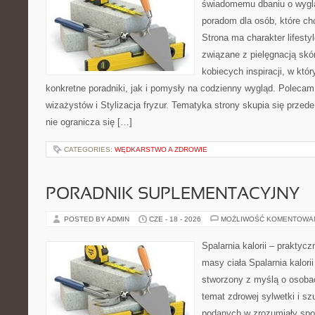
świadomemu dbaniu o wygl
poradom dla osób, które ch
Strona ma charakter lifesty
związane z pielęgnacją skó
kobiecych inspiracji, w kt
konkretne poradniki, jak i pomysły na codzienny wygląd. Polecam 
wizażystów i Stylizacja fryzur. Tematyka strony skupia się przed
nie ogranicza się […]
CATEGORIES:
WĘDKARSTWO A ZDROWIE
PORADNIK SUPLEMENTACYJNY
POSTED BY ADMIN
CZE - 18 - 2026
MOŻLIWOŚĆ KOMENTOWA
Spalarnia kalorii – praktyc
masy ciała Spalarnia kalorii
stworzony z myślą o osoba
temat zdrowej sylwetki i sz
podanych w zrozumiały spos