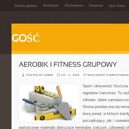
Archiwum
Dochodowy
Rosjanie
Strona główna
Spis Treści
GOŚĆ
AEROBIK I FITNESS GRUPOWY
POSTED BY ADMIN
LIP - 4 - 2026
MOŻLIWOŚĆ KOMENTOWAN
Sport i aktywność fizyczna 
regularne ćwiczenia. To sty
zdrowie, dobre samopoczuci
Strona poświęcona tej tem
bazę porad, w którym każdy
początkujący, jak i zaawa
wartościowe materiały dotyczące treningów, ćwiczeń, zdrowego st