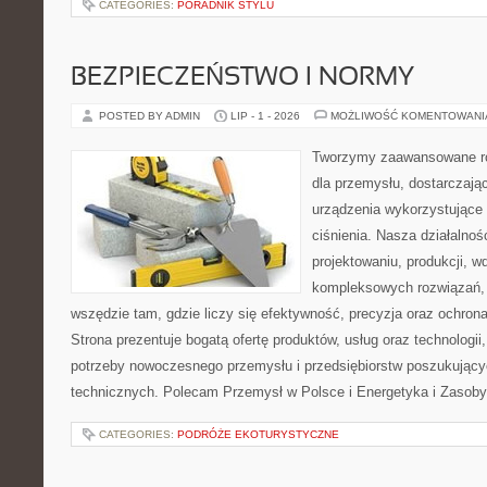
CATEGORIES:
PORADNIK STYLU
BEZPIECZEŃSTWO I NORMY
POSTED BY ADMIN
LIP - 1 - 2026
MOŻLIWOŚĆ KOMENTOWAN
Tworzymy zaawansowane ro
dla przemysłu, dostarczaj
urządzenia wykorzystujące
ciśnienia. Nasza działalnoś
projektowaniu, produkcji, w
kompleksowych rozwiązań, 
wszędzie tam, gdzie liczy się efektywność, precyzja oraz ochr
Strona prezentuje bogatą ofertę produktów, usług oraz technologii
potrzeby nowoczesnego przemysłu i przedsiębiorstw poszukując
technicznych. Polecam Przemysł w Polsce i Energetyka i Zasoby
CATEGORIES:
PODRÓŻE EKOTURYSTYCZNE