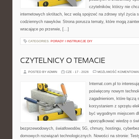
czytelników, którzy nie chc
internetowych skrótach, lecz wolą spojrzeć na zdrowy styl życia 
codziennych nawyków. Strona porusza tematy, które mogą zaint
wracające po przerwie, […]
CATEGORIES:
PORADY I INSTRUKCJE DIY
CZYTELNICY O TEMACIE
POSTED BY ADMIN
CZE - 17 - 2026
MOŻLIWOŚĆ KOMENTOWA
Internat.com.pl to interesu
poświęcony nowym technol
zagadnieniom, które łączą 
korzystaniem z sprzętu ele
być wygodnym miejscem dla
uporządkować wiedzę o świec
bezprzewodowych, światłowodów, 5G, chmury, hostingu, cyberbe
domowych rozwiązań technologicznych. Nowości na stronie: Testy