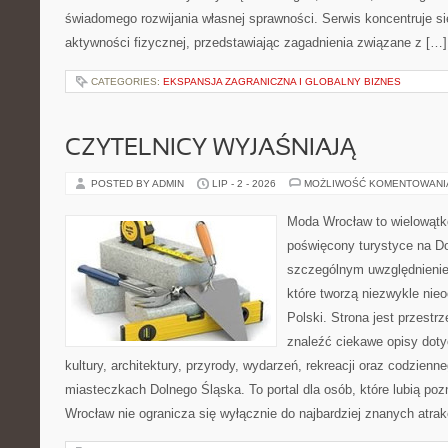
świadomego rozwijania własnej sprawności. Serwis koncentruje s
aktywności fizycznej, przedstawiając zagadnienia związane z […]
CATEGORIES:
EKSPANSJA ZAGRANICZNA I GLOBALNY BIZNES
CZYTELNICY WYJAŚNIAJĄ
POSTED BY ADMIN
LIP - 2 - 2026
MOŻLIWOŚĆ KOMENTOWAN
Moda Wrocław to wielowątk
poświęcony turystyce na D
szczególnym uwzględnienie
które tworzą niezwykle nie
Polski. Strona jest przestr
znaleźć ciekawe opisy dotyc
kultury, architektury, przyrody, wydarzeń, rekreacji oraz codzienn
miasteczkach Dolnego Śląska. To portal dla osób, które lubią poz
Wrocław nie ogranicza się wyłącznie do najbardziej znanych atrakc