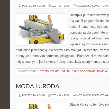
POSTED BY ADMIN
CZE - 20 - 2026
MOŻLIWOŚĆ KOMENTOWA
Bioarp24.pl to internetowa 
się wokół preparatów do pie
ciała. Strona może być pos
odniesienia dla osób, które
opartymi na składnikach roś
wpisuje się w rosnące zain
codzienną pielęgnacją. Polecamy Eko-makijaż i Kosmetyki zer
strony jest tematyka naturalnej pielęgnacji. Bioarp24.pl może za
indywidualnych, jak i sklepy, którzy poszukują asortymentu o sz
CATEGORIES:
STREFA RELAKSU SAUNY, BALIĘ OGRODOWE I DOMOWE
MODA I URODA
POSTED BY ADMIN
CZE - 19 - 2026
MOŻLIWOŚĆ KOMENTOWA
Studio Veriss to tematyczn