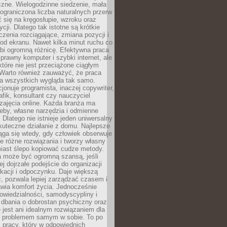
czne. Wielogodzinne siedzenie, mała
i ograniczona liczba naturalnych przerw
 się na kręgosłupie, wzroku oraz
cji. Dlatego tak istotne są krótkie
czenia rozciągające, zmiana pozycji i
d ekranu. Nawet kilka minut ruchu co
obi ogromną różnicę. Efektywna praca
sprawny komputer i szybki internet, ale
 które nie jest przeciążone ciągłym
Warto również zauważyć, że praca
la wszystkich wygląda tak samo.
cjonuje programista, inaczej copywriter,
afik, konsultant czy nauczyciel
zajęcia online. Każda branża ma
eby, własne narzędzia i odmienne
 Dlatego nie istnieje jeden uniwersalny
kuteczne działanie z domu. Najlepsze
iąga się wtedy, gdy człowiek obserwuje
uje różne rozwiązania i tworzy własny
iast ślepo kopiować cudze metody.
a może być ogromną szansą, jeśli
ej dojrzałe podejście do organizacji
kacji i odpoczynku. Daje większą
, pozwala lepiej zarządzać czasem i
wia komfort życia. Jednocześnie
wiedzialności, samodyscypliny i
dbania o dobrostan psychiczny oraz
e jest ani idealnym rozwiązaniem dla
i problemem samym w sobie. To po
 pracy, który w odpowiednich