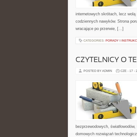
internetowych skrótach, lecz wolą
codziennych nawyków. Strona por
wracające po przerwie, […]
CATEGORIES:
PORADY I INSTRUKC
CZYTELNICY O T
POSTED BY ADMIN
CZE - 17 -
bezprzewodowych, światłowodów, 
domowych rozwiązań technologiczn