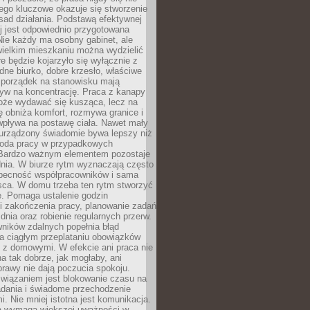
ego kluczowe okazuje się stworzenie
sad działania. Podstawą efektywnej
j jest odpowiednio przygotowana
Nie każdy ma osobny gabinet, ale
wielkim mieszkaniu można wydzielić
re będzie kojarzyło się wyłącznie z
ne biurko, dobre krzesło, właściwe
i porządek na stanowisku mają
yw na koncentrację. Praca z kanapy
oże wydawać się kusząca, lecz na
 obniża komfort, rozmywa granice i
wpływa na postawę ciała. Nawet mały
 urządzony świadomie bywa lepszy niż
oda pracy w przypadkowych
Bardzo ważnym elementem pozostaje
nia. W biurze rytm wyznaczają często
obecność współpracowników i sama
sca. W domu trzeba ten rytm stworzyć
e. Pomaga ustalenie godzin
i zakończenia pracy, planowanie zadań
dnia oraz robienie regularnych przerw.
ników zdalnych popełnia błąd
a ciągłym przeplataniu obowiązków
z domowymi. W efekcie ani praca nie
a tak dobrze, jak mogłaby, ani
rawy nie dają poczucia spokoju.
wiązaniem jest blokowanie czasu na
adania i świadome przechodzenie
i. Nie mniej istotna jest komunikacja.
a wymaga większej uważności w