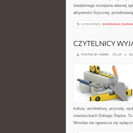
świadomego rozwijania własnej sp
aktywności fizycznej, przedstawia
CATEGORIES:
EKSPANSJA ZAGRAN
CZYTELNICY WYJ
POSTED BY ADMIN
LIP - 2 - 2
kultury, architektury, przyrody, w
miasteczkach Dolnego Śląska. To p
Wrocław nie ogranicza się wyłączni