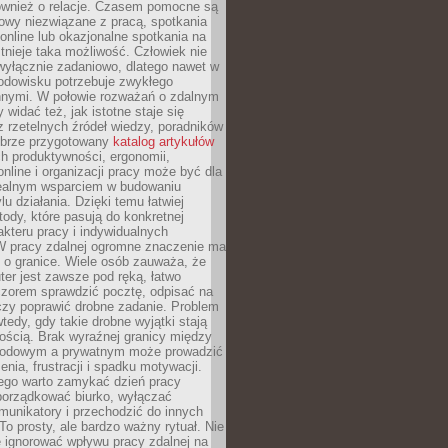
również o relacje. Czasem pomocne są
owy niezwiązane z pracą, spotkania
 online lub okazjonalne spotkania na
istnieje taka możliwość. Człowiek nie
wyłącznie zadaniowo, dlatego nawet w
odowisku potrzebuje zwykłego
innymi. W połowie rozważań o zdalnym
 widać też, jak istotne staje się
z rzetelnych źródeł wiedzy, poradników
dobrze przygotowany
katalog artykułów
h produktywności, ergonomii,
nline i organizacji pracy może być dla
realnym wsparciem w budowaniu
lu działania. Dzięki temu łatwiej
ody, które pasują do konkretnej
akteru pracy i indywidualnych
 W pracy zdalnej ogromne znaczenie ma
 o granice. Wiele osób zauważa, że
er jest zawsze pod ręką, łatwo
czorem sprawdzić pocztę, odpisać na
zy poprawić drobne zadanie. Problem
wtedy, gdy takie drobne wyjątki stają
ością. Brak wyraźnej granicy między
odowym a prywatnym może prowadzić
nia, frustracji i spadku motywacji.
tego warto zamykać dzień pracy
porządkować biurko, wyłączać
unikatory i przechodzić do innych
To prosty, ale bardzo ważny rytuał. Nie
 ignorować wpływu pracy zdalnej na