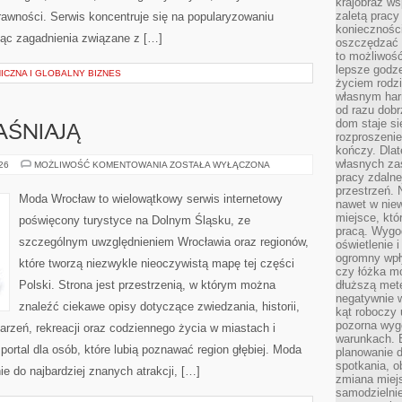
krajobraz w
zaletą pracy
rawności. Serwis koncentruje się na popularyzowaniu
koniecznośc
jąc zagadnienia związane z […]
oszczędzać c
to możliwość
lepsze godz
ICZNA I GLOBALNY BIZNES
życiem rodz
własnym har
od razu dob
dom staje si
AŚNIAJĄ
rozproszenie
kończy. Dlat
własnych za
CZYTELNICY
026
MOŻLIWOŚĆ KOMENTOWANIA
ZOSTAŁA WYŁĄCZONA
WYJAŚNIAJĄ
pracy zdalne
przestrzeń. 
Moda Wrocław to wielowątkowy serwis internetowy
nawet w nie
miejsce, któ
poświęcony turystyce na Dolnym Śląsku, ze
pracą. Wygod
szczególnym uwzględnieniem Wrocławia oraz regionów,
oświetlenie 
ogromny wpł
które tworzą niezwykle nieoczywistą mapę tej części
czy łóżka m
Polski. Strona jest przestrzenią, w którym można
dłuższą metę
negatywnie 
znaleźć ciekawe opisy dotyczące zwiedzania, historii,
kąt roboczy
pozorna wyg
ydarzeń, rekreacji oraz codziennego życia w miastach i
warunkach. 
ortal dla osób, które lubią poznawać region głębiej. Moda
planowanie d
spotkania, 
e do najbardziej znanych atrakcji, […]
zmiana miej
samodzielni