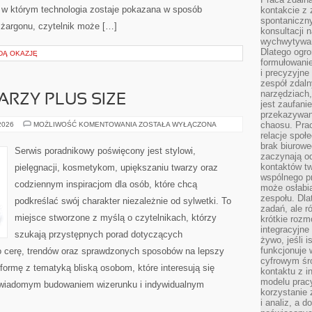
, w którym technologia zostaje pokazana w sposób
kontakcie z
spontaniczny
 żargonu, czytelnik może […]
konsultacji 
wychwytywan
Dlatego ogr
DĄ OKAZJĘ
formułowani
i precyzyjne
zespół zdaln
narzędziach,
ARZY PLUS SIZE
jest zaufani
przekazywani
MAKIJAŻ
chaosu. Pra
 2026
MOŻLIWOŚĆ KOMENTOWANIA
ZOSTAŁA WYŁĄCZONA
DLA
relacje społ
TWARZY
brak biurowe
PLUS
Serwis poradnikowy poświęcony jest stylowi,
SIZE
zaczynają o
kontaktów tw
pielęgnacji, kosmetykom, upiększaniu twarzy oraz
wspólnego 
codziennym inspiracjom dla osób, które chcą
może osłabi
zespołu. Dla
podkreślać swój charakter niezależnie od sylwetki. To
zadań, ale 
miejsce stworzone z myślą o czytelnikach, którzy
krótkie rozm
integracyjne
szukają przystępnych porad dotyczących
żywo, jeśli 
funkcjonuje 
 cerę, trendów oraz sprawdzonych sposobów na lepszy
cyfrowym śr
formę z tematyką bliską osobom, które interesują się
kontaktu z 
modelu pracy
 świadomym budowaniem wizerunku i indywidualnym
korzystanie 
i analiz, a 