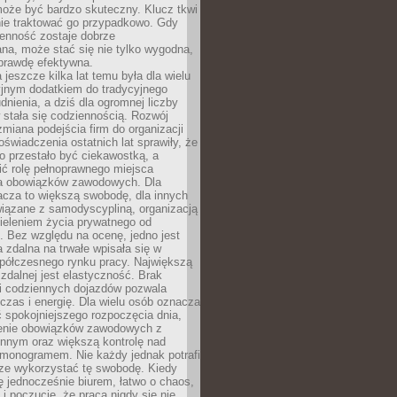
oże być bardzo skuteczny. Klucz tkwi
nie traktować go przypadkowo. Gdy
ienność zostaje dobrze
na, może stać się nie tylko wygodna,
aprawdę efektywna.
 jeszcze kilka lat temu była dla wielu
yjnym dodatkiem do tradycyjnego
dnienia, a dziś dla ogromnej liczby
stała się codziennością. Rozwój
 zmiana podejścia firm do organizacji
oświadczenia ostatnich lat sprawiły, że
o przestało być ciekawostką, a
ić rolę pełnoprawnego miejsca
a obowiązków zawodowych. Dla
acza to większą swobodę, dla innych
iązane z samodyscypliną, organizacją
ieleniem życia prywatnego od
 Bez względu na ocenę, jedno jest
 zdalna na trwałe wpisała się w
spółczesnego rynku pracy. Największą
 zdalnej jest elastyczność. Brak
i codziennych dojazdów pozwala
zas i energię. Dla wielu osób oznacza
 spokojniejszego rozpoczęcia dnia,
enie obowiązków zawodowych z
innym oraz większą kontrolę nad
monogramem. Nie każdy jednak potrafi
rze wykorzystać tę swobodę. Kiedy
ę jednocześnie biurem, łatwo o chaos,
 i poczucie, że praca nigdy się nie