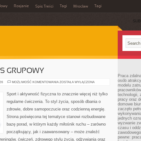
dowy
Rosjanie
Tagi
Tagi
Spis Treści
Wrocław
SUB
ESS GRUPOWY
Praca zdalna
osób atrakc
AEROBIK
026
MOŻLIWOŚĆ KOMENTOWANIA
ZOSTAŁA WYŁĄCZONA
modelu zatru
I
FITNESS
pracowników 
GRUPOWY
Sport i aktywność fizyczna to znacznie więcej niż tylko
technologii,
pracy oraz d
regularne ćwiczenia. To styl życia, sposób dbania o
domowe biur
zaczęło pełn
zdrowie, dobre samopoczucie oraz codzienną energię.
wykonywani
Strona poświęcona tej tematyce stanowi rozbudowane
jednych ozn
wyzwanie zw
bazę porad, w którym każdy miłośnik ruchu – zarówno
czasu i oddz
początkujący, jak i zaawansowany – może znaleźć
zawodowego.
pewne: praca
reningów, ćwiczeń, zdrowego stylu życia, odżywiania oraz