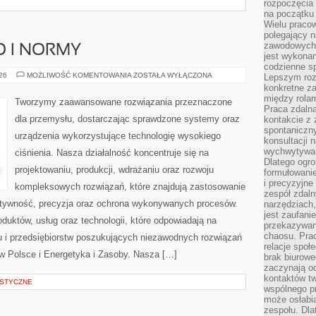
rozpoczęcia 
na początku 
Wielu pracow
polegający n
zawodowych 
O I NORMY
jest wykonan
codzienne sp
BEZPIECZEŃSTWO
026
MOŻLIWOŚĆ KOMENTOWANIA
ZOSTAŁA WYŁĄCZONA
Lepszym roz
I
konkretne z
NORMY
między rolam
Tworzymy zaawansowane rozwiązania przeznaczone
Praca zdaln
dla przemysłu, dostarczając sprawdzone systemy oraz
kontakcie z
spontaniczny
urządzenia wykorzystujące technologię wysokiego
konsultacji 
wychwytywan
ciśnienia. Nasza działalność koncentruje się na
Dlatego ogr
projektowaniu, produkcji, wdrażaniu oraz rozwoju
formułowani
i precyzyjne
kompleksowych rozwiązań, które znajdują zastosowanie
zespół zdaln
ektywność, precyzja oraz ochrona wykonywanych procesów.
narzędziach,
jest zaufani
oduktów, usług oraz technologii, które odpowiadają na
przekazywani
chaosu. Pra
 i przedsiębiorstw poszukujących niezawodnych rozwiązań
relacje społ
 Polsce i Energetyka i Zasoby. Nasza […]
brak biurowe
zaczynają o
kontaktów tw
STYCZNE
wspólnego 
może osłabi
zespołu. Dla