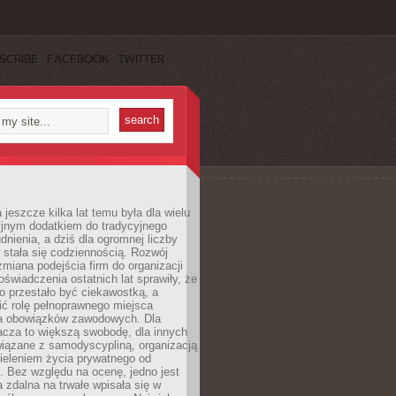
SCRIBE
FACEBOOK
TWITTER
 jeszcze kilka lat temu była dla wielu
yjnym dodatkiem do tradycyjnego
dnienia, a dziś dla ogromnej liczby
stała się codziennością. Rozwój
 zmiana podejścia firm do organizacji
oświadczenia ostatnich lat sprawiły, że
o przestało być ciekawostką, a
ić rolę pełnoprawnego miejsca
a obowiązków zawodowych. Dla
acza to większą swobodę, dla innych
iązane z samodyscypliną, organizacją
ieleniem życia prywatnego od
 Bez względu na ocenę, jedno jest
 zdalna na trwałe wpisała się w