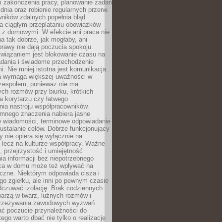
i zakończenia pracy, planowanie zadań
dnia oraz robienie regularnych przerw.
ników zdalnych popełnia błąd
a ciągłym przeplataniu obowiązków
z domowymi. W efekcie ani praca nie
a tak dobrze, jak mogłaby, ani
rawy nie dają poczucia spokoju.
wiązaniem jest blokowanie czasu na
adania i świadome przechodzenie
i. Nie mniej istotna jest komunikacja.
a wymaga większej uważności w
 zespołem, ponieważ nie ma
ch rozmów przy biurku, krótkich
na korytarzu czy łatwego
ia nastroju współpracowników.
omnego znaczenia nabiera jasne
e wiadomości, terminowe odpowiadanie
 ustalanie celów. Dobrze funkcjonujący
y nie opiera się wyłącznie na
 lecz na kulturze współpracy. Ważne
e, przejrzystość i umiejętność
a informacji bez niepotrzebnego
ca w domu może też wpływać na
eczne. Niektórym odpowiada cisza i
go zgiełku, ale inni po pewnym czasie
dczuwać izolację. Brak codziennych
arzą w twarz, luźnych rozmów i
przeżywania zawodowych wyzwań
ać poczucie przynależności do
tego warto dbać nie tylko o realizację