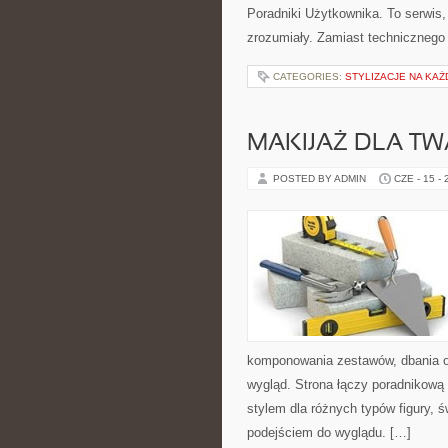
Poradniki Użytkownika. To serwis
zrozumiały. Zamiast technicznego
CATEGORIES:
STYLIZACJE NA KAŻ
MAKIJAŻ DLA TW
POSTED BY ADMIN
CZE - 15 -
komponowania zestawów, dbania o
wygląd. Strona łączy poradnikową 
stylem dla różnych typów figury,
podejściem do wyglądu. […]