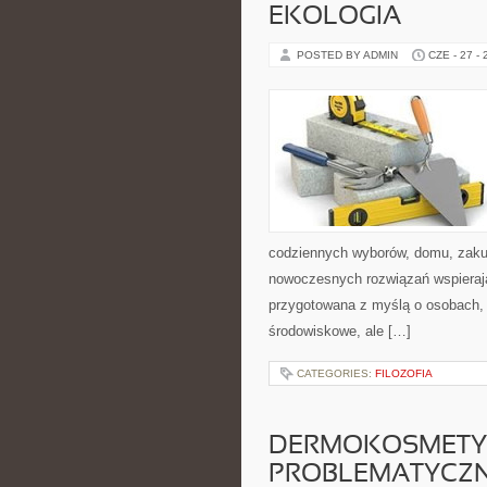
EKOLOGIA
POSTED BY ADMIN
CZE - 27 -
codziennych wyborów, domu, zakupó
nowoczesnych rozwiązań wspierając
przygotowana z myślą o osobach, 
środowiskowe, ale […]
CATEGORIES:
FILOZOFIA
DERMOKOSMETYK
PROBLEMATYCZ