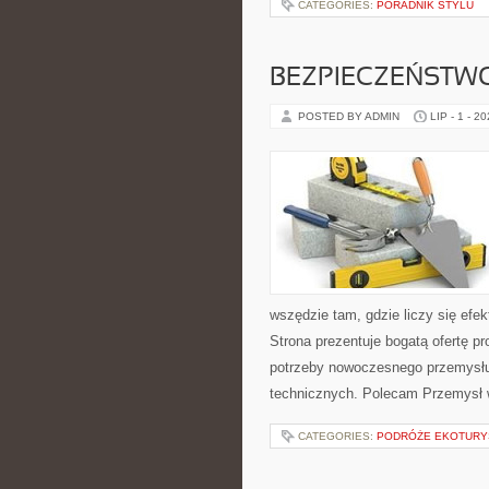
CATEGORIES:
PORADNIK STYLU
BEZPIECZEŃSTW
POSTED BY ADMIN
LIP - 1 - 2
wszędzie tam, gdzie liczy się ef
Strona prezentuje bogatą ofertę pr
potrzeby nowoczesnego przemysłu
technicznych. Polecam Przemysł w
CATEGORIES:
PODRÓŻE EKOTURY