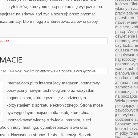
kończy. Dlat
czytelników, którzy nie chcą opierać się wyłącznie na
własnych za
pracy zdalne
 spojrzeć na zdrowy styl życia szerzej: przez pryzmat
przestrzeń. 
usza tematy, które mogą zainteresować zarówno osoby
nawet w nie
miejsce, któ
pracą. Wygod
oświetlenie 
ogromny wpł
JE DIY
czy łóżka m
dłuższą metę
negatywnie 
kąt roboczy
EMACIE
pozorna wyg
warunkach. 
CZYTELNICY
 2026
MOŻLIWOŚĆ KOMENTOWANIA
ZOSTAŁA WYŁĄCZONA
planowanie d
O
spotkania, 
TEMACIE
zmiana miej
Internat.com.pl to interesujący magazyn internetowy
samodzielni
poświęcony nowym technologiom oraz wszystkim
rozpoczęcia 
na początku 
zagadnieniom, które łączą się z codziennym
Wielu pracow
korzystaniem z sprzętu elektronicznego. Strona może
polegający n
zawodowych 
być wygodnym miejscem dla osób, które chcą
jest wykonan
codzienne sp
uporządkować wiedzę o świecie internetu, sieci
Lepszym roz
5G, chmury, hostingu, cyberbezpieczeństwa oraz
konkretne z
między rolam
ych. Nowości na stronie: Testy i Recenzje Sprzętu i
Praca zdaln