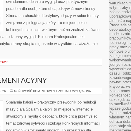
świadomemu dbaniu o wygląd oraz praktycznym
warunkach m
w tym, aby 
poradom dla osób, które chcą odkrywać nowe trendy.
zdalna codz
Strona ma charakter lifestylowy i łączy w sobie tematy
uporządkowa
ale także n
związane z pielęgnacją skóry. To miejsce pełne
Praca zdalna
osób atrakc
kobiecych inspiracji, w którym można znaleźć zarówno
modelu zatru
 na codzienny wygląd. Polecam Profesjonalne triki
pracowników 
technologii,
ematyka strony skupia się przede wszystkim na wizażu, ale
pracy oraz d
domowe biur
zaczęło pełn
wykonywani
ROWIE
jednych ozn
wyzwanie zw
czasu i oddz
zawodowego.
EMENTACYJNY
pewne: praca
krajobraz w
zaletą pracy
PORADNIK
 2026
MOŻLIWOŚĆ KOMENTOWANIA
ZOSTAŁA WYŁĄCZONA
SUPLEMENTACYJNY
koniecznośc
oszczędzać c
Spalarnia kalorii – praktyczny przewodnik po redukcji
to możliwość
lepsze godz
masy ciała Spalarnia kalorii to miejsce w internecie
życiem rodz
stworzony z myślą o osobach, które chcą przemyśleć
własnym har
od razu dob
temat zdrowej sylwetki i szukają konkretnych informacji
dom staje si
podanych w zrozumiały sposób. To przestrzeń dla
rozproszenie