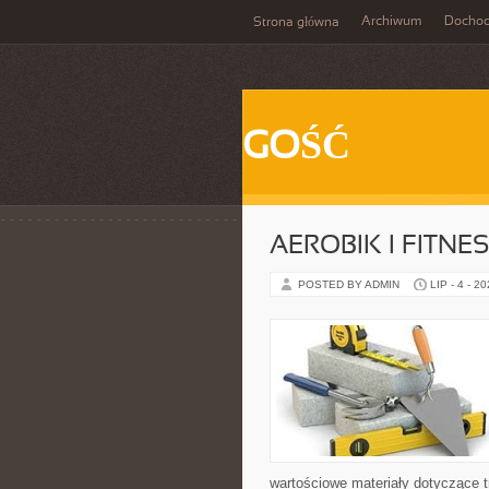
Archiwum
Docho
Strona główna
GOŚĆ
AEROBIK I FITN
POSTED BY ADMIN
LIP - 4 - 2
wartościowe materiały dotyczące t