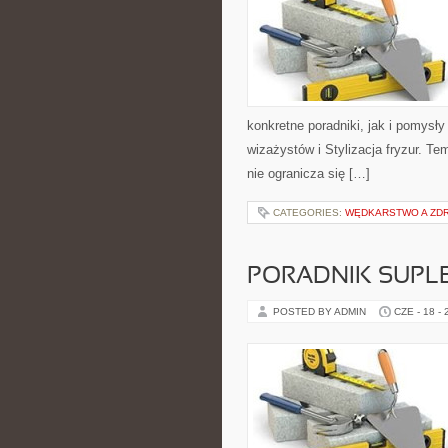
konkretne poradniki, jak i pomysły
wizażystów i Stylizacja fryzur. T
nie ogranicza się […]
CATEGORIES:
WĘDKARSTWO A ZD
PORADNIK SUPL
POSTED BY ADMIN
CZE - 18 -