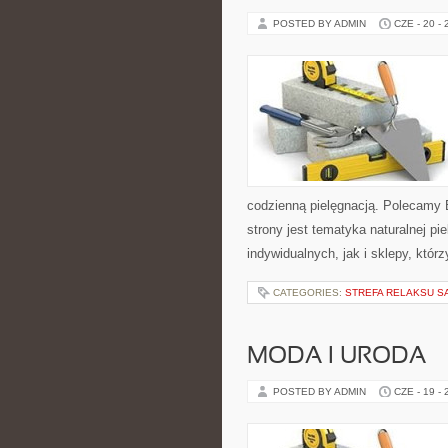
POSTED BY ADMIN
CZE - 20 -
codzienną pielęgnacją. Polecamy
strony jest tematyka naturalnej pi
indywidualnych, jak i sklepy, któ
CATEGORIES:
STREFA RELAKSU S
MODA I URODA
POSTED BY ADMIN
CZE - 19 -