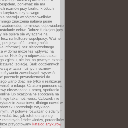
 zespołem, ponieważ nie ma
ch rozmów przy biurku, krótkich
na korytarzu czy łatwego
ia nastroju współpracowników.
omnego znaczenia nabiera jasne
e wiadomości, terminowe odpowiadanie
 ustalanie celów. Dobrze funkcjonujący
y nie opiera się wyłącznie na
 lecz na kulturze współpracy. Ważne
e, przejrzystość i umiejętność
a informacji bez niepotrzebnego
ca w domu może też wpływać na
eczne. Niektórym odpowiada cisza i
go zgiełku, ale inni po pewnym czasie
dczuwać izolację. Brak codziennych
arzą w twarz, luźnych rozmów i
przeżywania zawodowych wyzwań
ać poczucie przynależności do
tego warto dbać nie tylko o realizację
również o relacje. Czasem pomocne są
owy niezwiązane z pracą, spotkania
 online lub okazjonalne spotkania na
istnieje taka możliwość. Człowiek nie
wyłącznie zadaniowo, dlatego nawet w
odowisku potrzebuje zwykłego
innymi. W połowie rozważań o zdalnym
 widać też, jak istotne staje się
z rzetelnych źródeł wiedzy, poradników
dobrze przygotowany
katalog artykułów