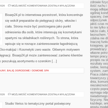
zdrowie fizy
ilość ruchu 
DERMOKOSMETYKI
 2026
MOŻLIWOŚĆ KOMENTOWANIA
ZOSTAŁA WYŁĄCZONA
I
mogą odbijać
SKÓRA
ogólnej kondy
PROBLEMATYCZNA
Bioarp24.pl to internetowa przestrzeń, która koncentruje
spacery, ćwi
odpoczynek o
się wokół preparatów do pielęgnacji skóry, włosów i
jakiś czas r
ciała. Strona może być postrzegana jako punkt
to nie tylko 
także ciało,
odniesienia dla osób, które interesują się kosmetykami
bezruchem. 
opartymi na składnikach roślinnych. To strona, która
zdalna nie d
Inaczej funk
wpisuje się w rosnące zainteresowanie łagodniejszą
księgowy, gr
prowadzący 
 Eko-makijaż i Kosmetyki zero waste. Głównym motywem
własne potrz
elęgnacji. Bioarp24.pl może zainteresować zarówno klientów
tempo pracy.
przepis na s
rzy poszukują asortymentu o szerokim […]
rezultaty os
siebie, test
system, zam
AUNY, BALIĘ OGRODOWE I DOMOWE SPA
Praca zdaln
towarzyszy j
dnia, komuni
niezależność
często popra
wymaga odpo
MODA
 2026
MOŻLIWOŚĆ KOMENTOWANIA
ZOSTAŁA WYŁĄCZONA
świadomego 
I
fizyczny. Ni
URODA
każdego, an
Studio Veriss to tematyczny portal poświęcony
prostu model