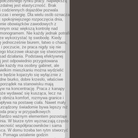
spółczesnego rynku pracy. Największą
 zdalnej jest elastyczność. Brak
i codziennych dojazdów pozwala
zas i energię. Dla wielu osób oznacza
 spokojniejszego rozpoczęcia dnia,
enie obowiązków zawodowych z
innym oraz większą kontrolę nad
monogramem. Nie każdy jednak potrafi
rze wykorzystać tę swobodę. Kiedy
ę jednocześnie biurem, łatwo o chaos,
 i poczucie, że praca nigdy się nie
ego kluczowe okazuje się stworzenie
sad działania. Podstawą efektywnej
j jest odpowiednio przygotowana
Nie każdy ma osobny gabinet, ale
wielkim mieszkaniu można wydzielić
re będzie kojarzyło się wyłącznie z
ne biurko, dobre krzesło, właściwe
i porządek na stanowisku mają
yw na koncentrację. Praca z kanapy
oże wydawać się kusząca, lecz na
 obniża komfort, rozmywa granice i
wpływa na postawę ciała. Nawet mały
 urządzony świadomie bywa lepszy niż
oda pracy w przypadkowych
Bardzo ważnym elementem pozostaje
nia. W biurze rytm wyznaczają często
obecność współpracowników i sama
sca. W domu trzeba ten rytm stworzyć
e. Pomaga ustalenie godzin