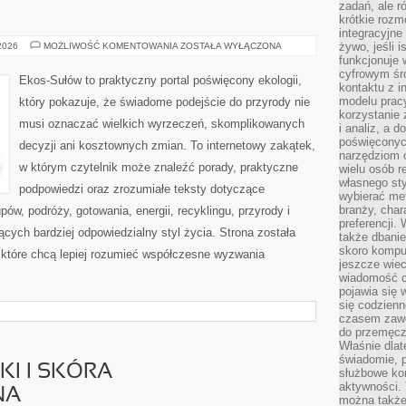
zadań, ale 
krótkie rozm
integracyjne
EKOLOGIA
żywo, jeśli 
 2026
MOŻLIWOŚĆ KOMENTOWANIA
ZOSTAŁA WYŁĄCZONA
funkcjonuje 
cyfrowym śr
Ekos-Sułów to praktyczny portal poświęcony ekologii,
kontaktu z 
modelu pracy
który pokazuje, że świadome podejście do przyrody nie
korzystanie 
musi oznaczać wielkich wyrzeczeń, skomplikowanych
i analiz, a 
poświęconyc
decyzji ani kosztownych zmian. To internetowy zakątek,
narzędziom o
w którym czytelnik może znaleźć porady, praktyczne
wielu osób 
własnego sty
podpowiedzi oraz zrozumiałe teksty dotyczące
wybierać met
branży, char
w, podróży, gotowania, energii, recyklingu, przyrody i
preferencji.
ych bardziej odpowiedzialny styl życia. Strona została
także dbanie
skoro komput
które chcą lepiej rozumieć współczesne wyzwania
jeszcze wie
wiadomość c
pojawia się 
się codzienn
czasem zaw
do przemęcze
Właśnie dla
świadomie, 
I I SKÓRA
służbowe kom
aktywności. 
NA
można także