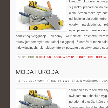
Bioarp24.pl to internetowa 
się wokół preparatów do pie
ciała. Strona może być pos
odniesienia dla osób, które
opartymi na składnikach roś
wpisuje się w rosnące zain
codzienną pielęgnacją. Polecamy Eko-makijaż i Kosmetyki zer
strony jest tematyka naturalnej pielęgnacji. Bioarp24.pl może za
indywidualnych, jak i sklepy, którzy poszukują asortymentu o sz
CATEGORIES:
STREFA RELAKSU SAUNY, BALIĘ OGRODOWE I DOMOWE
MODA I URODA
POSTED BY ADMIN
CZE - 19 - 2026
MOŻLIWOŚĆ KOMENTOWA
Studio Veriss to tematyczn
świadomemu dbaniu o wygl
poradom dla osób, które ch
Strona ma charakter lifesty