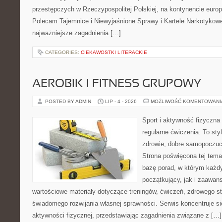
przestępczych w Rzeczypospolitej Polskiej, na kontynencie europ
Polecam Tajemnice i Niewyjaśnione Sprawy i Kartele Narkotykowe.
najważniejsze zagadnienia […]
CATEGORIES:
CIEKAWOSTKI LITERACKIE
AEROBIK I FITNESS GRUPOWY
POSTED BY ADMIN
LIP - 4 - 2026
MOŻLIWOŚĆ KOMENTOWAN
Sport i aktywność fizyczna 
regularne ćwiczenia. To sty
zdrowie, dobre samopoczuci
Strona poświęcona tej tem
bazę porad, w którym każdy
początkujący, jak i zaawa
wartościowe materiały dotyczące treningów, ćwiczeń, zdrowego st
świadomego rozwijania własnej sprawności. Serwis koncentruje s
aktywności fizycznej, przedstawiając zagadnienia związane z […]