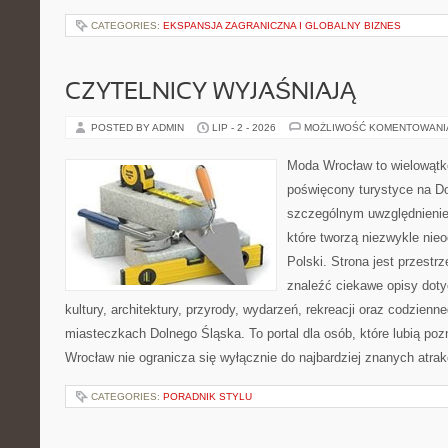
CATEGORIES:
EKSPANSJA ZAGRANICZNA I GLOBALNY BIZNES
CZYTELNICY WYJAŚNIAJĄ
POSTED BY ADMIN
LIP - 2 - 2026
MOŻLIWOŚĆ KOMENTOWAN
Moda Wrocław to wielowątk
poświęcony turystyce na D
szczególnym uwzględnienie
które tworzą niezwykle nie
Polski. Strona jest przestr
znaleźć ciekawe opisy dotyc
kultury, architektury, przyrody, wydarzeń, rekreacji oraz codzienn
miasteczkach Dolnego Śląska. To portal dla osób, które lubią poz
Wrocław nie ogranicza się wyłącznie do najbardziej znanych atrakc
CATEGORIES:
PORADNIK STYLU