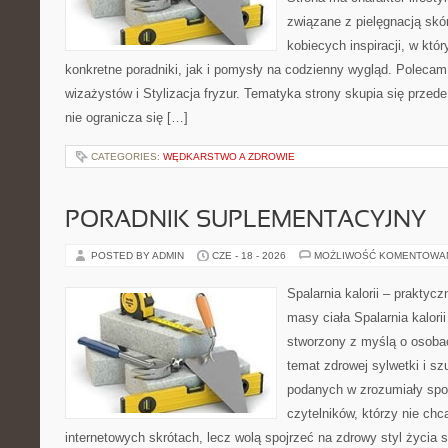
związane z pielęgnacją skó
kobiecych inspiracji, w kt
konkretne poradniki, jak i pomysły na codzienny wygląd. Polecam 
wizażystów i Stylizacja fryzur. Tematyka strony skupia się przed
nie ogranicza się […]
CATEGORIES:
WĘDKARSTWO A ZDROWIE
PORADNIK SUPLEMENTACYJNY
POSTED BY ADMIN
CZE - 18 - 2026
MOŻLIWOŚĆ KOMENTOWA
Spalarnia kalorii – praktyc
masy ciała Spalarnia kalorii
stworzony z myślą o osoba
temat zdrowej sylwetki i sz
podanych w zrozumiały spos
czytelników, którzy nie chc
internetowych skrótach, lecz wolą spojrzeć na zdrowy styl życia 