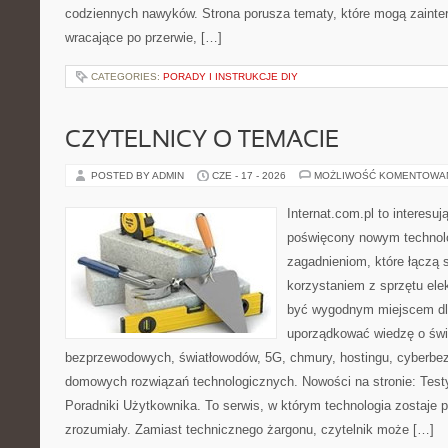
codziennych nawyków. Strona porusza tematy, które mogą zaint
wracające po przerwie, […]
CATEGORIES:
PORADY I INSTRUKCJE DIY
CZYTELNICY O TEMACIE
POSTED BY ADMIN
CZE - 17 - 2026
MOŻLIWOŚĆ KOMENTOWA
Internat.com.pl to interesu
poświęcony nowym technol
zagadnieniom, które łączą 
korzystaniem z sprzętu ele
być wygodnym miejscem dla
uporządkować wiedzę o świec
bezprzewodowych, światłowodów, 5G, chmury, hostingu, cyberbe
domowych rozwiązań technologicznych. Nowości na stronie: Testy
Poradniki Użytkownika. To serwis, w którym technologia zostaje
zrozumiały. Zamiast technicznego żargonu, czytelnik może […]