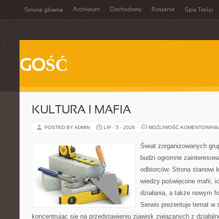
Archiwum
Dochodowy
Rosjanie
Strona główna
Spis Treści
GOŚĆ
KULTURA I MAFIA
POSTED BY ADMIN
LIP - 5 - 2026
MOŻLIWOŚĆ KOMENTOWAN
Świat zorganizowanych grup
budzi ogromne zainteresowa
odbiorców. Strona stanowi
wiedzy poświęcone mafii, i
działania, a także nowym f
Serwis prezentuje temat w 
koncentrując się na przedstawieniu zjawisk związanych z działal