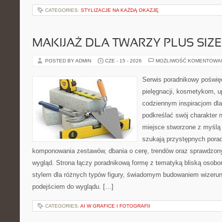
CATEGORIES:
STYLIZACJE NA KAŻDĄ OKAZJĘ
MAKIJAŻ DLA TWARZY PLUS SIZE
POSTED BY ADMIN
CZE - 15 - 2026
MOŻLIWOŚĆ KOMENTOWA
Serwis poradnikowy poświęc
pielęgnacji, kosmetykom, u
codziennym inspiracjom dla
podkreślać swój charakter n
miejsce stworzone z myślą 
szukają przystępnych pora
komponowania zestawów, dbania o cerę, trendów oraz sprawdzon
wygląd. Strona łączy poradnikową formę z tematyką bliską osobom
stylem dla różnych typów figury, świadomym budowaniem wizerun
podejściem do wyglądu. […]
CATEGORIES:
AI W GRAFICE I FOTOGRAFII