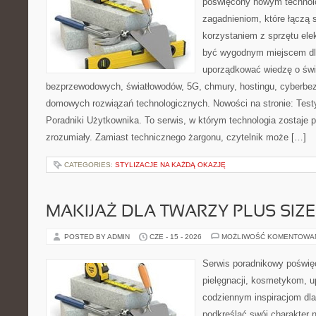
poświęcony nowym technol
zagadnieniom, które łączą 
korzystaniem z sprzętu ele
być wygodnym miejscem dla
uporządkować wiedzę o świec
bezprzewodowych, światłowodów, 5G, chmury, hostingu, cyberbe
domowych rozwiązań technologicznych. Nowości na stronie: Testy
Poradniki Użytkownika. To serwis, w którym technologia zostaje
zrozumiały. Zamiast technicznego żargonu, czytelnik może […]
CATEGORIES:
STYLIZACJE NA KAŻDĄ OKAZJĘ
MAKIJAŻ DLA TWARZY PLUS SIZE
POSTED BY ADMIN
CZE - 15 - 2026
MOŻLIWOŚĆ KOMENTOWA
Serwis poradnikowy poświęc
pielęgnacji, kosmetykom, u
codziennym inspiracjom dla
podkreślać swój charakter n