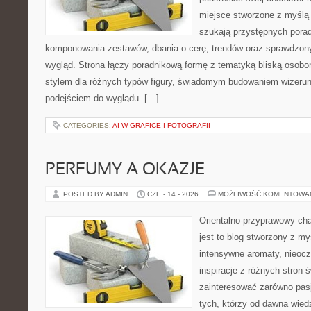
miejsce stworzone z myślą 
szukają przystępnych pora
komponowania zestawów, dbania o cerę, trendów oraz sprawdzon
wygląd. Strona łączy poradnikową formę z tematyką bliską osobom
stylem dla różnych typów figury, świadomym budowaniem wizerun
podejściem do wyglądu. […]
CATEGORIES:
AI W GRAFICE I FOTOGRAFII
PERFUMY A OKAZJE
POSTED BY ADMIN
CZE - 14 - 2026
MOŻLIWOŚĆ KOMENTOWA
Orientalno-przyprawowy char
jest to blog stworzony z my
intensywne aromaty, nieocz
inspiracje z różnych stron 
zainteresować zarówno pasj
tych, którzy od dawna wied