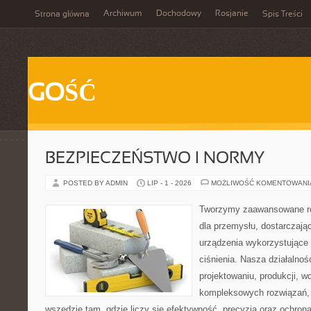
Archiwum
Dochodowy
Rosjanie
Strona główna
Spis Treści
GOŚĆ
BEZPIECZEŃSTWO I NORMY
POSTED BY ADMIN
LIP - 1 - 2026
MOŻLIWOŚĆ KOMENTOWAN
Tworzymy zaawansowane ro
dla przemysłu, dostarczaj
urządzenia wykorzystujące
ciśnienia. Nasza działalnoś
projektowaniu, produkcji, w
kompleksowych rozwiązań, 
wszędzie tam, gdzie liczy się efektywność, precyzja oraz ochr