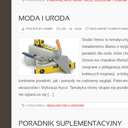
CATEGORIES:
STREFA RELAKSU SAUNY, BALIĘ OGRODOWE I DOMOWE
MODA I URODA
POSTED BY ADMIN
CZE - 19 - 2026
MOŻLIWOŚĆ KOMENTOWA
Studio Veriss to tematyczn
świadomemu dbaniu o wygl
poradom dla osób, które ch
Strona ma charakter lifesty
związane z pielęgnacją skó
kobiecych inspiracji, w kt
konkretne poradniki, jak i pomysły na codzienny wygląd. Polecam 
wizażystów i Stylizacja fryzur. Tematyka strony skupia się przed
nie ogranicza się […]
CATEGORIES:
WĘDKARSTWO A ZDROWIE
PORADNIK SUPLEMENTACYJNY