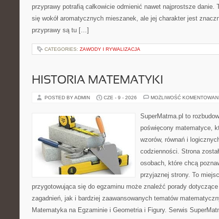
przyprawy potrafią całkowicie odmienić nawet najprostsze danie.
się wokół aromatycznych mieszanek, ale jej charakter jest znacz
przyprawy są tu […]
CATEGORIES:
ZAWODY I RYWALIZACJA
HISTORIA MATEMATYKI
POSTED BY ADMIN
CZE - 9 - 2026
MOŻLIWOŚĆ KOMENTOWAN
SuperMatma.pl to rozbudow
poświęcony matematyce, któ
wzorów, równań i logicznyc
codzienności. Strona zosta
osobach, które chcą poznaw
przyjaznej strony. To miej
przygotowująca się do egzaminu może znaleźć porady dotycząc
zagadnień, jak i bardziej zaawansowanych tematów matematyczn
Matematyka na Egzaminie i Geometria i Figury. Serwis SuperMatm