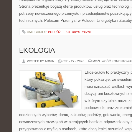
Strona prezentuje bogatą ofertę produktów, usług oraz technologii
potrzeby nowoczesnego przemysłu i przedsiębiorstw poszukując
technicznych. Polecam Przemysł w Polsce i Energetyka i Zasoby
CATEGORIES:
PODRÓŻE EKOTURYSTYCZNE
EKOLOGIA
POSTED BY ADMIN
CZE - 27 - 2026
MOŻLIWOŚĆ KOMENTOWA
Ekos-Sułów to praktyczny p
który pokazuje, że świadom
musi oznaczać wielkich wy
decyzji ani kosztownych zm
w którym czytelnik może zn
podpowiedzi oraz zrozumiał
codziennych wyborów, domu, zakupów, podróży, gotowania, energii
nowoczesnych rozwiązań wspierających bardziej odpowiedzialny st
przygotowana z myślą o osobach, które chcą lepiej rozumieć ws