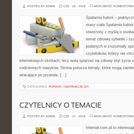
POSTED BY ADMIN
CZE - 18 - 2026
MOŻLIWOŚĆ KOMENTOWA
Spalarnia kalorii – praktyc
masy ciała Spalarnia kalorii
stworzony z myślą o osoba
temat zdrowej sylwetki i sz
podanych w zrozumiały spos
czytelników, którzy nie chc
internetowych skrótach, lecz wolą spojrzeć na zdrowy styl życia 
codziennych nawyków. Strona porusza tematy, które mogą zaint
wracające po przerwie, […]
CATEGORIES:
PORADY I INSTRUKCJE DIY
CZYTELNICY O TEMACIE
POSTED BY ADMIN
CZE - 17 - 2026
MOŻLIWOŚĆ KOMENTOWA
Internat.com.pl to interesu