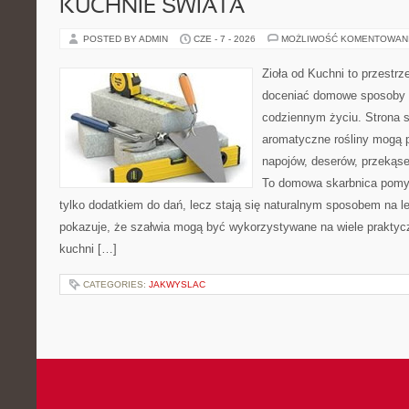
KUCHNIE ŚWIATA
POSTED BY ADMIN
CZE - 7 - 2026
MOŻLIWOŚĆ KOMENTOWAN
Zioła od Kuchni to przestrz
doceniać domowe sposoby w
codziennym życiu. Strona s
aromatyczne rośliny mogą p
napojów, deserów, przekąs
To domowa skarbnica pomys
tylko dodatkiem do dań, lecz stają się naturalnym sposobem na l
pokazuje, że szałwia mogą być wykorzystywane na wiele prakty
kuchni […]
CATEGORIES:
JAKWYSLAC