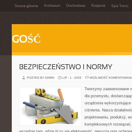
Archiwum
Dochodowy
Rosjanie
Strona główna
Spis Treści
GOŚĆ
BEZPIECZEŃSTWO I NORMY
POSTED BY ADMIN
LIP - 1 - 2026
MOŻLIWOŚĆ KOMENTOWAN
Tworzymy zaawansowane ro
dla przemysłu, dostarczaj
urządzenia wykorzystujące
ciśnienia. Nasza działalnoś
projektowaniu, produkcji, w
kompleksowych rozwiązań, 
wszędzie tam, gdzie liczy się efektywność, precyzja oraz ochr