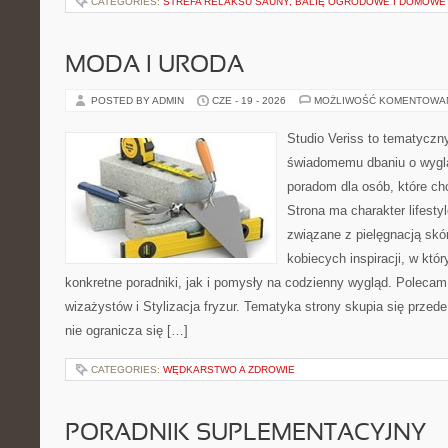
CATEGORIES:
STREFA RELAKSU SAUNY, BALIĘ OGRODOWE I DOMOWE
MODA I URODA
POSTED BY ADMIN
CZE - 19 - 2026
MOŻLIWOŚĆ KOMENTOWA
Studio Veriss to tematyczn
świadomemu dbaniu o wygl
poradom dla osób, które ch
Strona ma charakter lifesty
związane z pielęgnacją skó
kobiecych inspiracji, w kt
konkretne poradniki, jak i pomysły na codzienny wygląd. Polecam 
wizażystów i Stylizacja fryzur. Tematyka strony skupia się przed
nie ogranicza się […]
CATEGORIES:
WĘDKARSTWO A ZDROWIE
PORADNIK SUPLEMENTACYJNY