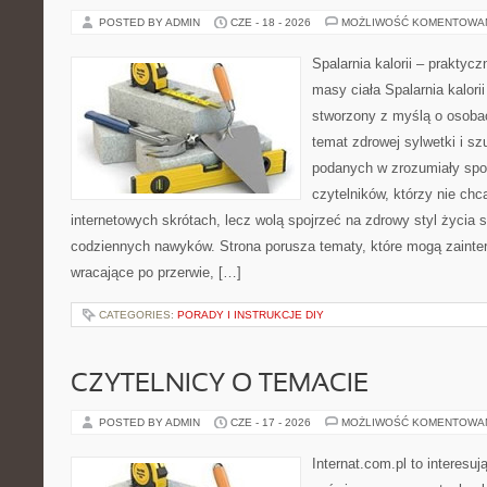
POSTED BY ADMIN
CZE - 18 - 2026
MOŻLIWOŚĆ KOMENTOWA
Spalarnia kalorii – praktyc
masy ciała Spalarnia kalorii
stworzony z myślą o osoba
temat zdrowej sylwetki i sz
podanych w zrozumiały spos
czytelników, którzy nie chc
internetowych skrótach, lecz wolą spojrzeć na zdrowy styl życia 
codziennych nawyków. Strona porusza tematy, które mogą zaint
wracające po przerwie, […]
CATEGORIES:
PORADY I INSTRUKCJE DIY
CZYTELNICY O TEMACIE
POSTED BY ADMIN
CZE - 17 - 2026
MOŻLIWOŚĆ KOMENTOWA
Internat.com.pl to interesu