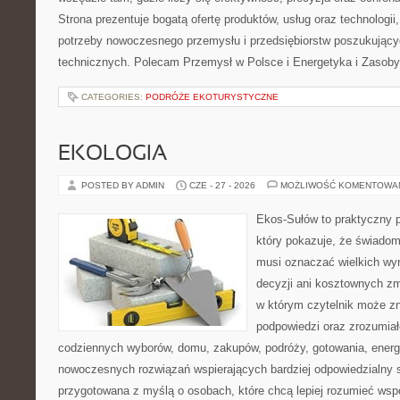
Strona prezentuje bogatą ofertę produktów, usług oraz technologii
potrzeby nowoczesnego przemysłu i przedsiębiorstw poszukując
technicznych. Polecam Przemysł w Polsce i Energetyka i Zasoby
CATEGORIES:
PODRÓŻE EKOTURYSTYCZNE
EKOLOGIA
POSTED BY ADMIN
CZE - 27 - 2026
MOŻLIWOŚĆ KOMENTOWA
Ekos-Sułów to praktyczny p
który pokazuje, że świadom
musi oznaczać wielkich wy
decyzji ani kosztownych zm
w którym czytelnik może zn
podpowiedzi oraz zrozumiał
codziennych wyborów, domu, zakupów, podróży, gotowania, energii
nowoczesnych rozwiązań wspierających bardziej odpowiedzialny st
przygotowana z myślą o osobach, które chcą lepiej rozumieć ws