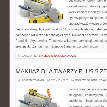
poświęcony nowym technol
zagadnieniom, które łączą 
korzystaniem z sprzętu ele
być wygodnym miejscem dla
uporządkować wiedzę o świec
bezprzewodowych, światłowodów, 5G, chmury, hostingu, cyberbe
domowych rozwiązań technologicznych. Nowości na stronie: Testy
Poradniki Użytkownika. To serwis, w którym technologia zostaje
zrozumiały. Zamiast technicznego żargonu, czytelnik może […]
CATEGORIES:
STYLIZACJE NA KAŻDĄ OKAZJĘ
MAKIJAŻ DLA TWARZY PLUS SIZE
POSTED BY ADMIN
CZE - 15 - 2026
MOŻLIWOŚĆ KOMENTOWA
Serwis poradnikowy poświęc
pielęgnacji, kosmetykom, u
codziennym inspiracjom dla
podkreślać swój charakter n