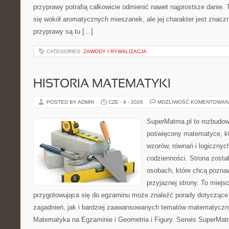
przyprawy potrafią całkowicie odmienić nawet najprostsze danie.
się wokół aromatycznych mieszanek, ale jej charakter jest znacz
przyprawy są tu […]
CATEGORIES:
ZAWODY I RYWALIZACJA
HISTORIA MATEMATYKI
POSTED BY ADMIN
CZE - 9 - 2026
MOŻLIWOŚĆ KOMENTOWAN
SuperMatma.pl to rozbudow
poświęcony matematyce, któ
wzorów, równań i logicznyc
codzienności. Strona zosta
osobach, które chcą poznaw
przyjaznej strony. To miej
przygotowująca się do egzaminu może znaleźć porady dotycząc
zagadnień, jak i bardziej zaawansowanych tematów matematyczn
Matematyka na Egzaminie i Geometria i Figury. Serwis SuperMatm