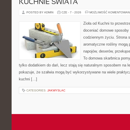
KUCHNIE ŚWIATA
POSTED BY ADMIN
CZE - 7 - 2026
MOŻLIWOŚĆ KOMENTOWAN
Zioła od Kuchni to przestrz
doceniać domowe sposoby w
codziennym życiu. Strona s
aromatyczne rośliny mogą p
napojów, deserów, przekąs
To domowa skarbnica pomys
tylko dodatkiem do dań, lecz stają się naturalnym sposobem na l
pokazuje, że szałwia mogą być wykorzystywane na wiele prakty
kuchni […]
CATEGORIES:
JAKWYSLAC