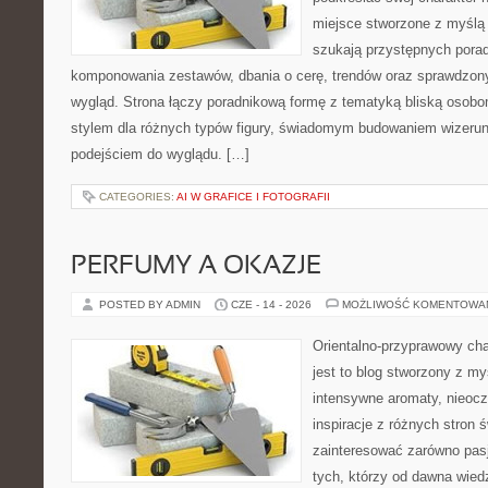
miejsce stworzone z myślą 
szukają przystępnych pora
komponowania zestawów, dbania o cerę, trendów oraz sprawdzon
wygląd. Strona łączy poradnikową formę z tematyką bliską osobom
stylem dla różnych typów figury, świadomym budowaniem wizerun
podejściem do wyglądu. […]
CATEGORIES:
AI W GRAFICE I FOTOGRAFII
PERFUMY A OKAZJE
POSTED BY ADMIN
CZE - 14 - 2026
MOŻLIWOŚĆ KOMENTOWA
Orientalno-przyprawowy char
jest to blog stworzony z my
intensywne aromaty, nieocz
inspiracje z różnych stron 
zainteresować zarówno pasj
tych, którzy od dawna wied