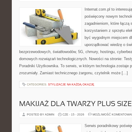
Internat.com.pl to interesu
poświęcony nowym technol
zagadnieniom, które łączą 
korzystaniem z sprzętu ele
być wygodnym miejscem dla
uporządkować wiedzę o świec
bezprzewodowych, światłowodów, 5G, chmury, hostingu, cyberbe
domowych rozwiązań technologicznych. Nowości na stronie: Testy
Poradniki Użytkownika. To serwis, w którym technologia zostaje
zrozumiały. Zamiast technicznego żargonu, czytelnik może […]
CATEGORIES:
STYLIZACJE NA KAŻDĄ OKAZJĘ
MAKIJAŻ DLA TWARZY PLUS SIZE
POSTED BY ADMIN
CZE - 15 - 2026
MOŻLIWOŚĆ KOMENTOWA
Serwis poradnikowy poświęc