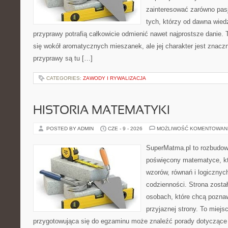
zainteresować zarówno pasj
tych, którzy od dawna wied
przyprawy potrafią całkowicie odmienić nawet najprostsze danie.
się wokół aromatycznych mieszanek, ale jej charakter jest znacz
przyprawy są tu […]
CATEGORIES:
ZAWODY I RYWALIZACJA
HISTORIA MATEMATYKI
POSTED BY ADMIN
CZE - 9 - 2026
MOŻLIWOŚĆ KOMENTOWAN
SuperMatma.pl to rozbudow
poświęcony matematyce, któ
wzorów, równań i logicznyc
codzienności. Strona zosta
osobach, które chcą poznaw
przyjaznej strony. To miej
przygotowująca się do egzaminu może znaleźć porady dotycząc