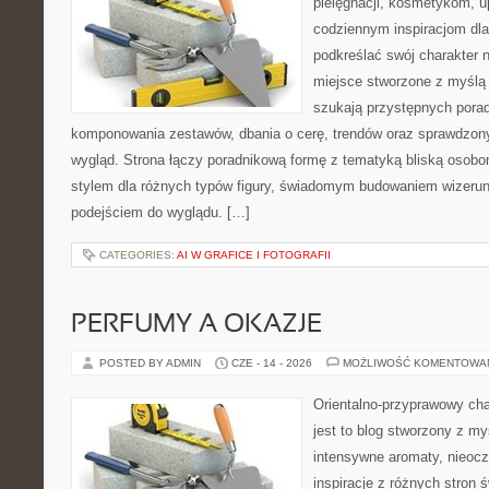
pielęgnacji, kosmetykom, u
codziennym inspiracjom dla
podkreślać swój charakter n
miejsce stworzone z myślą 
szukają przystępnych pora
komponowania zestawów, dbania o cerę, trendów oraz sprawdzon
wygląd. Strona łączy poradnikową formę z tematyką bliską osobom
stylem dla różnych typów figury, świadomym budowaniem wizerun
podejściem do wyglądu. […]
CATEGORIES:
AI W GRAFICE I FOTOGRAFII
PERFUMY A OKAZJE
POSTED BY ADMIN
CZE - 14 - 2026
MOŻLIWOŚĆ KOMENTOWA
Orientalno-przyprawowy char
jest to blog stworzony z my
intensywne aromaty, nieocz
inspiracje z różnych stron 