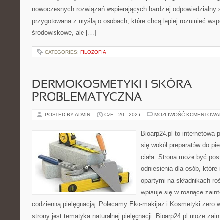
nowoczesnych rozwiązań wspierających bardziej odpowiedzialny st
przygotowana z myślą o osobach, które chcą lepiej rozumieć ws
środowiskowe, ale […]
CATEGORIES:
FILOZOFIA
DERMOKOSMETYKI I SKÓRA
PROBLEMATYCZNA
POSTED BY ADMIN
CZE - 20 - 2026
MOŻLIWOŚĆ KOMENTOWA
Bioarp24.pl to internetowa 
się wokół preparatów do pie
ciała. Strona może być pos
odniesienia dla osób, które
opartymi na składnikach roś
wpisuje się w rosnące zain
codzienną pielęgnacją. Polecamy Eko-makijaż i Kosmetyki zer
strony jest tematyka naturalnej pielęgnacji. Bioarp24.pl może za