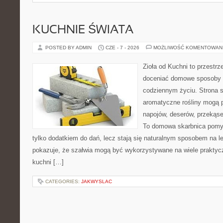
KUCHNIE ŚWIATA
POSTED BY ADMIN
CZE - 7 - 2026
MOŻLIWOŚĆ KOMENTOWAN
Zioła od Kuchni to przestrz
doceniać domowe sposoby w
codziennym życiu. Strona s
aromatyczne rośliny mogą p
napojów, deserów, przekąs
To domowa skarbnica pomys
tylko dodatkiem do dań, lecz stają się naturalnym sposobem na l
pokazuje, że szałwia mogą być wykorzystywane na wiele prakty
kuchni […]
CATEGORIES:
JAKWYSLAC