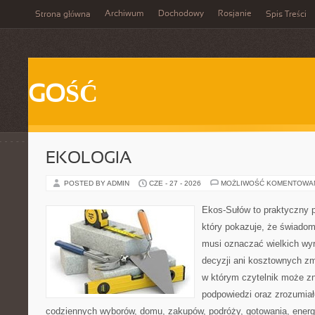
Archiwum
Dochodowy
Rosjanie
Strona główna
Spis Treści
GOŚĆ
EKOLOGIA
POSTED BY ADMIN
CZE - 27 - 2026
MOŻLIWOŚĆ KOMENTOWA
Ekos-Sułów to praktyczny p
który pokazuje, że świadom
musi oznaczać wielkich wy
decyzji ani kosztownych zm
w którym czytelnik może zn
podpowiedzi oraz zrozumiał
codziennych wyborów, domu, zakupów, podróży, gotowania, energii