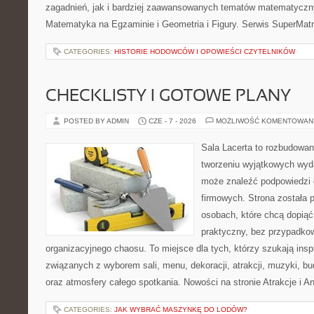
zagadnień, jak i bardziej zaawansowanych tematów matematyczn
Matematyka na Egzaminie i Geometria i Figury. Serwis SuperMatm
CATEGORIES:
HISTORIE HODOWCÓW I OPOWIEŚCI CZYTELNIKÓW
CHECKLISTY I GOTOWE PLANY
POSTED BY ADMIN
CZE - 7 - 2026
MOŻLIWOŚĆ KOMENTOWAN
Sala Lacerta to rozbudowa
tworzeniu wyjątkowych wyda
może znaleźć podpowiedzi
firmowych. Strona została 
osobach, które chcą dopią
praktyczny, bez przypadkow
organizacyjnego chaosu. To miejsce dla tych, którzy szukają ins
związanych z wyborem sali, menu, dekoracji, atrakcji, muzyki, b
oraz atmosfery całego spotkania. Nowości na stronie Atrakcje i A
CATEGORIES:
JAK WYBRAĆ MASZYNKĘ DO LODÓW?