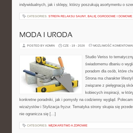
indywidualnych, jak i sklepy, którzy poszukują asortymentu o sz
CATEGORIES:
STREFA RELAKSU SAUNY, BALIĘ OGRODOWE I DOMOWE
MODA I URODA
POSTED BY ADMIN
CZE - 19 - 2026
MOŻLIWOŚĆ KOMENTOWA
Studio Veriss to tematyczn
świadomemu dbaniu o wygl
poradom dla osób, które ch
Strona ma charakter lifesty
związane z pielęgnacją skó
kobiecych inspiracji, w kt
konkretne poradniki, jak i pomysły na codzienny wygląd. Polecam 
wizażystów i Stylizacja fryzur. Tematyka strony skupia się przed
nie ogranicza się […]
CATEGORIES:
WĘDKARSTWO A ZDROWIE