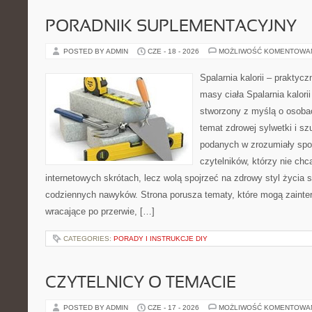
PORADNIK SUPLEMENTACYJNY
POSTED BY ADMIN
CZE - 18 - 2026
MOŻLIWOŚĆ KOMENTOWA
Spalarnia kalorii – praktyc
masy ciała Spalarnia kalorii
stworzony z myślą o osoba
temat zdrowej sylwetki i sz
podanych w zrozumiały spos
czytelników, którzy nie chc
internetowych skrótach, lecz wolą spojrzeć na zdrowy styl życia 
codziennych nawyków. Strona porusza tematy, które mogą zaint
wracające po przerwie, […]
CATEGORIES:
PORADY I INSTRUKCJE DIY
CZYTELNICY O TEMACIE
POSTED BY ADMIN
CZE - 17 - 2026
MOŻLIWOŚĆ KOMENTOWA