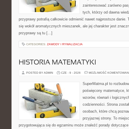
zainteresować zarówno pasj
tych, którzy od dawna wied
przyprawy potrafią całkowicie odmienić nawet najprostsze danie.
się wokół aromatycznych mieszanek, ale jej charakter jest znacz
przyprawy są tu […]
CATEGORIES:
ZAWODY I RYWALIZACJA
HISTORIA MATEMATYKI
POSTED BY ADMIN
CZE - 9 - 2026
MOŻLIWOŚĆ KOMENTOWAN
SuperMatma.pl to rozbudow
poświęcony matematyce, któ
wzorów, równań i logicznyc
codzienności. Strona zosta
osobach, które chcą poznaw
przyjaznej strony. To miej
przygotowująca się do egzaminu może znaleźć porady dotycząc