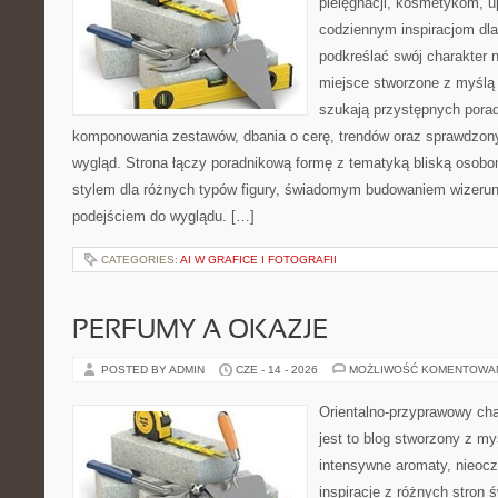
pielęgnacji, kosmetykom, u
codziennym inspiracjom dla
podkreślać swój charakter n
miejsce stworzone z myślą 
szukają przystępnych pora
komponowania zestawów, dbania o cerę, trendów oraz sprawdzon
wygląd. Strona łączy poradnikową formę z tematyką bliską osobom
stylem dla różnych typów figury, świadomym budowaniem wizerun
podejściem do wyglądu. […]
CATEGORIES:
AI W GRAFICE I FOTOGRAFII
PERFUMY A OKAZJE
POSTED BY ADMIN
CZE - 14 - 2026
MOŻLIWOŚĆ KOMENTOWA
Orientalno-przyprawowy char
jest to blog stworzony z my
intensywne aromaty, nieocz
inspiracje z różnych stron 