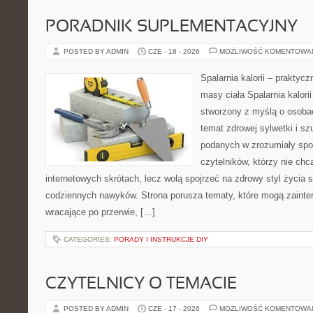
PORADNIK SUPLEMENTACYJNY
POSTED BY ADMIN
CZE - 18 - 2026
MOŻLIWOŚĆ KOMENTOWA
Spalarnia kalorii – praktyc
masy ciała Spalarnia kalorii
stworzony z myślą o osoba
temat zdrowej sylwetki i sz
podanych w zrozumiały spos
czytelników, którzy nie chc
internetowych skrótach, lecz wolą spojrzeć na zdrowy styl życia 
codziennych nawyków. Strona porusza tematy, które mogą zaint
wracające po przerwie, […]
CATEGORIES:
PORADY I INSTRUKCJE DIY
CZYTELNICY O TEMACIE
POSTED BY ADMIN
CZE - 17 - 2026
MOŻLIWOŚĆ KOMENTOWA