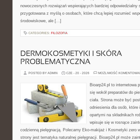
nowoczesnych rozwiązań wspierających bardziej odpowiedzialny st
przygotowana z myślą o osobach, które chcą lepiej rozumieć ws
środowiskowe, ale […]
CATEGORIES:
FILOZOFIA
DERMOKOSMETYKI I SKÓRA
PROBLEMATYCZNA
POSTED BY ADMIN
CZE - 20 - 2026
MOŻLIWOŚĆ KOMENTOWA
Bioarp24.pl to internetowa 
się wokół preparatów do pie
ciała. Strona może być pos
odniesienia dla osób, które
opartymi na składnikach roś
wpisuje się w rosnące zain
codzienną pielęgnacją. Polecamy Eko-makijaż i Kosmetyki zer
strony jest tematyka naturalnej pielęgnacji. Bioarp24.pl może za