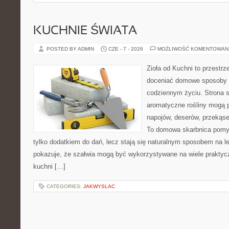
KUCHNIE ŚWIATA
POSTED BY ADMIN
CZE - 7 - 2026
MOŻLIWOŚĆ KOMENTOWAN
Zioła od Kuchni to przestrz
doceniać domowe sposoby w
codziennym życiu. Strona s
aromatyczne rośliny mogą p
napojów, deserów, przekąs
To domowa skarbnica pomys
tylko dodatkiem do dań, lecz stają się naturalnym sposobem na l
pokazuje, że szałwia mogą być wykorzystywane na wiele prakty
kuchni […]
CATEGORIES:
JAKWYSLAC