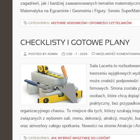
zagadnień, jak i bardziej zaawansowanych tematów matematyczn
Matematyka na Egzaminie i Geometria i Figury. Serwis SuperMatm
CATEGORIES:
HISTORIE HODOWCÓW I OPOWIEŚCI CZYTELNIKÓW
CHECKLISTY I GOTOWE PLANY
POSTED BY ADMIN
CZE - 7 - 2026
MOŻLIWOŚĆ KOMENTOWAN
Sala Lacerta to rozbudowa
tworzeniu wyjątkowych wyda
może znaleźć podpowiedzi
firmowych. Strona została 
osobach, które chcą dopią
praktyczny, bez przypadkow
organizacyjnego chaosu. To miejsce dla tych, którzy szukają ins
związanych z wyborem sali, menu, dekoracji, atrakcji, muzyki, b
oraz atmosfery całego spotkania. Nowości na stronie Atrakcje i A
CATEGORIES:
JAK WYBRAĆ MASZYNKĘ DO LODÓW?