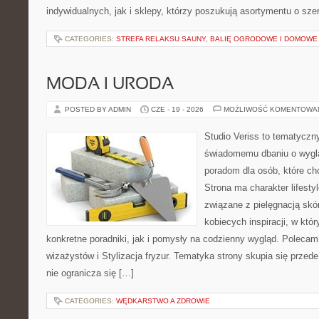
indywidualnych, jak i sklepy, którzy poszukują asortymentu o sz
CATEGORIES:
STREFA RELAKSU SAUNY, BALIĘ OGRODOWE I DOMOWE
MODA I URODA
POSTED BY ADMIN
CZE - 19 - 2026
MOŻLIWOŚĆ KOMENTOWA
Studio Veriss to tematyczn
świadomemu dbaniu o wygl
poradom dla osób, które ch
Strona ma charakter lifesty
związane z pielęgnacją skó
kobiecych inspiracji, w kt
konkretne poradniki, jak i pomysły na codzienny wygląd. Polecam 
wizażystów i Stylizacja fryzur. Tematyka strony skupia się przed
nie ogranicza się […]
CATEGORIES:
WĘDKARSTWO A ZDROWIE