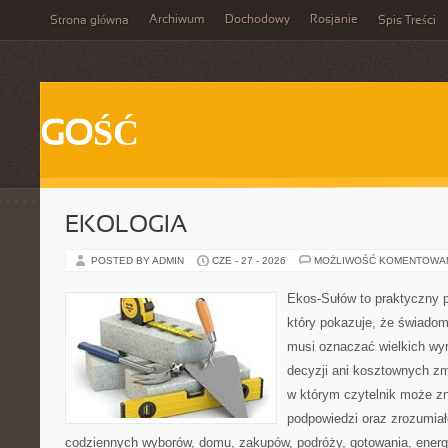
Archiwum
Dochodowy
Rosjanie
Strona główna
Spis Treści
GOŚĆ
EKOLOGIA
POSTED BY ADMIN
CZE - 27 - 2026
MOŻLIWOŚĆ KOMENTOWA
Ekos-Sułów to praktyczny p
który pokazuje, że świadom
musi oznaczać wielkich wy
decyzji ani kosztownych zm
w którym czytelnik może zn
podpowiedzi oraz zrozumiał
codziennych wyborów, domu, zakupów, podróży, gotowania, energii