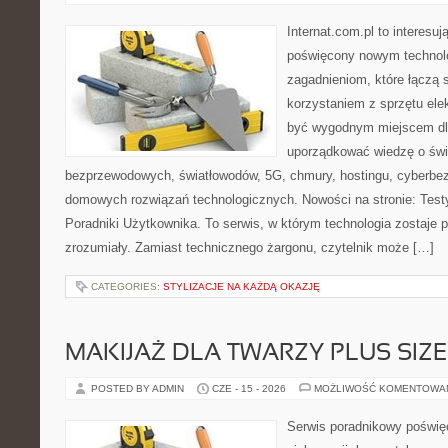
Internat.com.pl to interesu
poświęcony nowym technol
zagadnieniom, które łączą 
korzystaniem z sprzętu ele
być wygodnym miejscem dla
uporządkować wiedzę o świec
bezprzewodowych, światłowodów, 5G, chmury, hostingu, cyberbe
domowych rozwiązań technologicznych. Nowości na stronie: Testy
Poradniki Użytkownika. To serwis, w którym technologia zostaje
zrozumiały. Zamiast technicznego żargonu, czytelnik może […]
CATEGORIES:
STYLIZACJE NA KAŻDĄ OKAZJĘ
MAKIJAŻ DLA TWARZY PLUS SIZE
POSTED BY ADMIN
CZE - 15 - 2026
MOŻLIWOŚĆ KOMENTOWA
Serwis poradnikowy poświęc