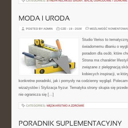
CATEGORIES:
STREFA RELAKSU SAUNY, BALIĘ OGRODOWE I DOMOWE
MODA I URODA
POSTED BY ADMIN
CZE - 19 - 2026
MOŻLIWOŚĆ KOMENTOWA
Studio Veriss to tematyczn
świadomemu dbaniu o wygl
poradom dla osób, które ch
Strona ma charakter lifesty
związane z pielęgnacją skó
kobiecych inspiracji, w kt
konkretne poradniki, jak i pomysły na codzienny wygląd. Polecam 
wizażystów i Stylizacja fryzur. Tematyka strony skupia się przed
nie ogranicza się […]
CATEGORIES:
WĘDKARSTWO A ZDROWIE
PORADNIK SUPLEMENTACYJNY