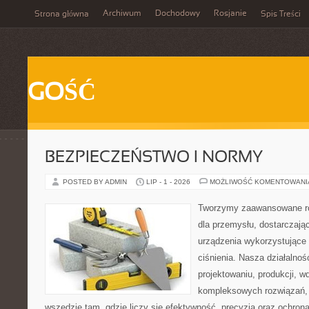
Archiwum
Dochodowy
Rosjanie
Strona główna
Spis Treści
GOŚĆ
BEZPIECZEŃSTWO I NORMY
POSTED BY ADMIN
LIP - 1 - 2026
MOŻLIWOŚĆ KOMENTOWAN
Tworzymy zaawansowane ro
dla przemysłu, dostarczaj
urządzenia wykorzystujące
ciśnienia. Nasza działalnoś
projektowaniu, produkcji, w
kompleksowych rozwiązań, 
wszędzie tam, gdzie liczy się efektywność, precyzja oraz ochr