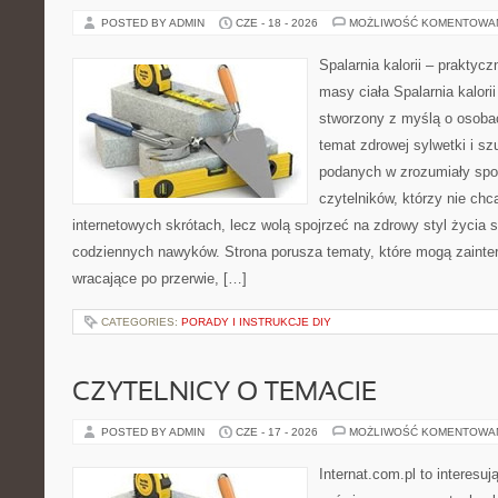
POSTED BY ADMIN
CZE - 18 - 2026
MOŻLIWOŚĆ KOMENTOWA
Spalarnia kalorii – praktyc
masy ciała Spalarnia kalorii
stworzony z myślą o osoba
temat zdrowej sylwetki i sz
podanych w zrozumiały spos
czytelników, którzy nie chc
internetowych skrótach, lecz wolą spojrzeć na zdrowy styl życia 
codziennych nawyków. Strona porusza tematy, które mogą zaint
wracające po przerwie, […]
CATEGORIES:
PORADY I INSTRUKCJE DIY
CZYTELNICY O TEMACIE
POSTED BY ADMIN
CZE - 17 - 2026
MOŻLIWOŚĆ KOMENTOWA
Internat.com.pl to interesu