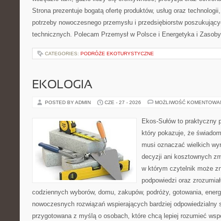
Strona prezentuje bogatą ofertę produktów, usług oraz technologii
potrzeby nowoczesnego przemysłu i przedsiębiorstw poszukując
technicznych. Polecam Przemysł w Polsce i Energetyka i Zasoby
CATEGORIES:
PODRÓŻE EKOTURYSTYCZNE
EKOLOGIA
POSTED BY ADMIN
CZE - 27 - 2026
MOŻLIWOŚĆ KOMENTOWA
Ekos-Sułów to praktyczny p
który pokazuje, że świadom
musi oznaczać wielkich wy
decyzji ani kosztownych zm
w którym czytelnik może zn
podpowiedzi oraz zrozumiał
codziennych wyborów, domu, zakupów, podróży, gotowania, energii
nowoczesnych rozwiązań wspierających bardziej odpowiedzialny st
przygotowana z myślą o osobach, które chcą lepiej rozumieć ws