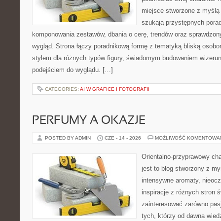
miejsce stworzone z myślą 
szukają przystępnych pora
komponowania zestawów, dbania o cerę, trendów oraz sprawdzon
wygląd. Strona łączy poradnikową formę z tematyką bliską osobom
stylem dla różnych typów figury, świadomym budowaniem wizerun
podejściem do wyglądu. […]
CATEGORIES:
AI W GRAFICE I FOTOGRAFII
PERFUMY A OKAZJE
POSTED BY ADMIN
CZE - 14 - 2026
MOŻLIWOŚĆ KOMENTOWA
Orientalno-przyprawowy char
jest to blog stworzony z my
intensywne aromaty, nieocz
inspiracje z różnych stron 
zainteresować zarówno pasj
tych, którzy od dawna wied