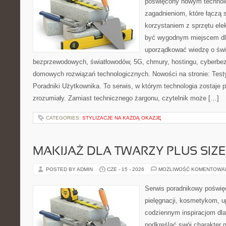
poświęcony nowym technol
zagadnieniom, które łączą 
korzystaniem z sprzętu ele
być wygodnym miejscem dla
uporządkować wiedzę o świec
bezprzewodowych, światłowodów, 5G, chmury, hostingu, cyberbe
domowych rozwiązań technologicznych. Nowości na stronie: Testy
Poradniki Użytkownika. To serwis, w którym technologia zostaje
zrozumiały. Zamiast technicznego żargonu, czytelnik może […]
CATEGORIES:
STYLIZACJE NA KAŻDĄ OKAZJĘ
MAKIJAŻ DLA TWARZY PLUS SIZE
POSTED BY ADMIN
CZE - 15 - 2026
MOŻLIWOŚĆ KOMENTOWA
Serwis poradnikowy poświęc
pielęgnacji, kosmetykom, u
codziennym inspiracjom dla
podkreślać swój charakter n