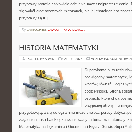
przyprawy potrafią całkowicie odmienić nawet najprostsze danie.
się wokół aromatycznych mieszanek, ale jej charakter jest znacz
przyprawy są tu […]
CATEGORIES:
ZAWODY I RYWALIZACJA
HISTORIA MATEMATYKI
POSTED BY ADMIN
CZE - 9 - 2026
MOŻLIWOŚĆ KOMENTOWAN
SuperMatma.pl to rozbudow
poświęcony matematyce, któ
wzorów, równań i logicznyc
codzienności. Strona zosta
osobach, które chcą poznaw
przyjaznej strony. To miej
przygotowująca się do egzaminu może znaleźć porady dotycząc
zagadnień, jak i bardziej zaawansowanych tematów matematyczn
Matematyka na Egzaminie i Geometria i Figury. Serwis SuperMatm