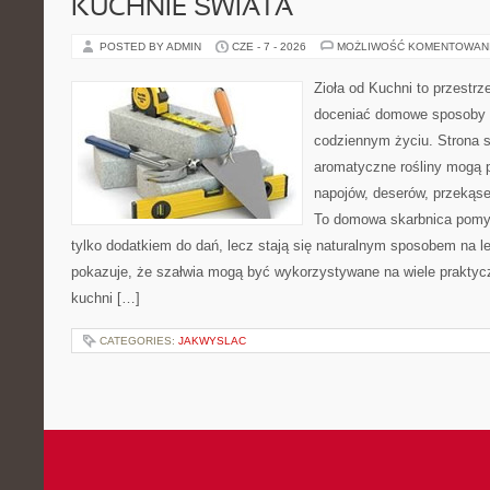
KUCHNIE ŚWIATA
POSTED BY ADMIN
CZE - 7 - 2026
MOŻLIWOŚĆ KOMENTOWAN
Zioła od Kuchni to przestrz
doceniać domowe sposoby w
codziennym życiu. Strona s
aromatyczne rośliny mogą p
napojów, deserów, przekąs
To domowa skarbnica pomys
tylko dodatkiem do dań, lecz stają się naturalnym sposobem na l
pokazuje, że szałwia mogą być wykorzystywane na wiele prakty
kuchni […]
CATEGORIES:
JAKWYSLAC