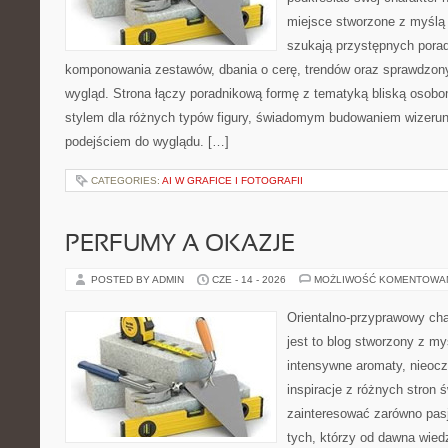
miejsce stworzone z myślą 
szukają przystępnych pora
komponowania zestawów, dbania o cerę, trendów oraz sprawdzon
wygląd. Strona łączy poradnikową formę z tematyką bliską osobom
stylem dla różnych typów figury, świadomym budowaniem wizerun
podejściem do wyglądu. […]
CATEGORIES:
AI W GRAFICE I FOTOGRAFII
PERFUMY A OKAZJE
POSTED BY ADMIN
CZE - 14 - 2026
MOŻLIWOŚĆ KOMENTOWA
Orientalno-przyprawowy char
jest to blog stworzony z my
intensywne aromaty, nieocz
inspiracje z różnych stron 
zainteresować zarówno pasj
tych, którzy od dawna wied