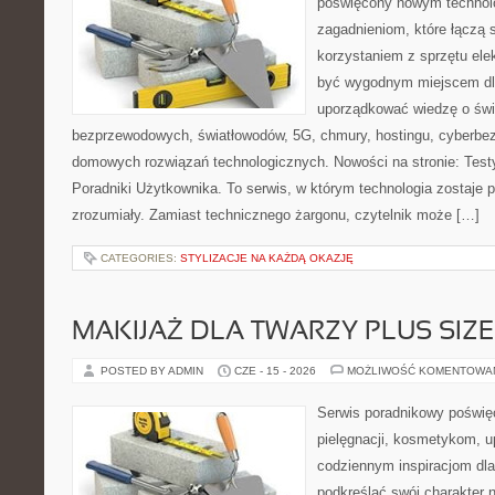
poświęcony nowym technol
zagadnieniom, które łączą 
korzystaniem z sprzętu ele
być wygodnym miejscem dla
uporządkować wiedzę o świec
bezprzewodowych, światłowodów, 5G, chmury, hostingu, cyberbe
domowych rozwiązań technologicznych. Nowości na stronie: Testy
Poradniki Użytkownika. To serwis, w którym technologia zostaje
zrozumiały. Zamiast technicznego żargonu, czytelnik może […]
CATEGORIES:
STYLIZACJE NA KAŻDĄ OKAZJĘ
MAKIJAŻ DLA TWARZY PLUS SIZE
POSTED BY ADMIN
CZE - 15 - 2026
MOŻLIWOŚĆ KOMENTOWA
Serwis poradnikowy poświęc
pielęgnacji, kosmetykom, u
codziennym inspiracjom dla
podkreślać swój charakter n