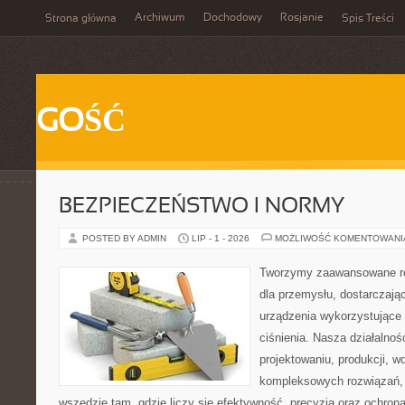
Archiwum
Dochodowy
Rosjanie
Strona główna
Spis Treści
GOŚĆ
BEZPIECZEŃSTWO I NORMY
POSTED BY ADMIN
LIP - 1 - 2026
MOŻLIWOŚĆ KOMENTOWAN
Tworzymy zaawansowane ro
dla przemysłu, dostarczaj
urządzenia wykorzystujące
ciśnienia. Nasza działalnoś
projektowaniu, produkcji, w
kompleksowych rozwiązań, 
wszędzie tam, gdzie liczy się efektywność, precyzja oraz ochr