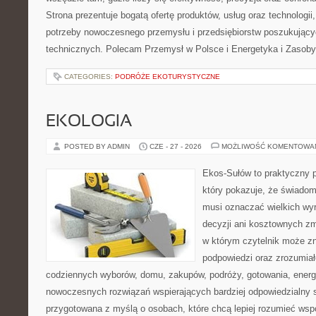
Strona prezentuje bogatą ofertę produktów, usług oraz technologii
potrzeby nowoczesnego przemysłu i przedsiębiorstw poszukując
technicznych. Polecam Przemysł w Polsce i Energetyka i Zasoby
CATEGORIES:
PODRÓŻE EKOTURYSTYCZNE
EKOLOGIA
POSTED BY ADMIN
CZE - 27 - 2026
MOŻLIWOŚĆ KOMENTOWA
Ekos-Sułów to praktyczny p
który pokazuje, że świadom
musi oznaczać wielkich wy
decyzji ani kosztownych zm
w którym czytelnik może zn
podpowiedzi oraz zrozumiał
codziennych wyborów, domu, zakupów, podróży, gotowania, energii
nowoczesnych rozwiązań wspierających bardziej odpowiedzialny st
przygotowana z myślą o osobach, które chcą lepiej rozumieć ws