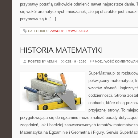
przyprawy potrafią całkowicie odmienić nawet najprostsze danie.
się wokół aromatycznych mieszanek, ale jej charakter jest znacz
przyprawy są tu […]
CATEGORIES:
ZAWODY I RYWALIZACJA
HISTORIA MATEMATYKI
POSTED BY ADMIN
CZE - 9 - 2026
MOŻLIWOŚĆ KOMENTOWAN
SuperMatma.pl to rozbudow
poświęcony matematyce, któ
wzorów, równań i logicznyc
codzienności. Strona zosta
osobach, które chcą poznaw
przyjaznej strony. To miej
przygotowująca się do egzaminu może znaleźć porady dotycząc
zagadnień, jak i bardziej zaawansowanych tematów matematyczn
Matematyka na Egzaminie i Geometria i Figury. Serwis SuperMatm