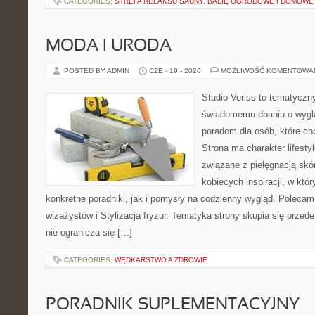
CATEGORIES:
STREFA RELAKSU SAUNY, BALIĘ OGRODOWE I DOMOWE
MODA I URODA
POSTED BY ADMIN
CZE - 19 - 2026
MOŻLIWOŚĆ KOMENTOWA
Studio Veriss to tematyczn
świadomemu dbaniu o wygl
poradom dla osób, które ch
Strona ma charakter lifesty
związane z pielęgnacją skó
kobiecych inspiracji, w kt
konkretne poradniki, jak i pomysły na codzienny wygląd. Polecam 
wizażystów i Stylizacja fryzur. Tematyka strony skupia się przed
nie ogranicza się […]
CATEGORIES:
WĘDKARSTWO A ZDROWIE
PORADNIK SUPLEMENTACYJNY