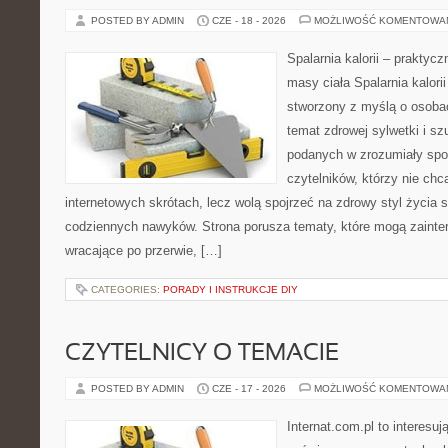
POSTED BY ADMIN
CZE - 18 - 2026
MOŻLIWOŚĆ KOMENTOWA
Spalarnia kalorii – praktyc
masy ciała Spalarnia kalorii
stworzony z myślą o osoba
temat zdrowej sylwetki i sz
podanych w zrozumiały spos
czytelników, którzy nie chc
internetowych skrótach, lecz wolą spojrzeć na zdrowy styl życia 
codziennych nawyków. Strona porusza tematy, które mogą zaint
wracające po przerwie, […]
CATEGORIES:
PORADY I INSTRUKCJE DIY
CZYTELNICY O TEMACIE
POSTED BY ADMIN
CZE - 17 - 2026
MOŻLIWOŚĆ KOMENTOWA
Internat.com.pl to interesu