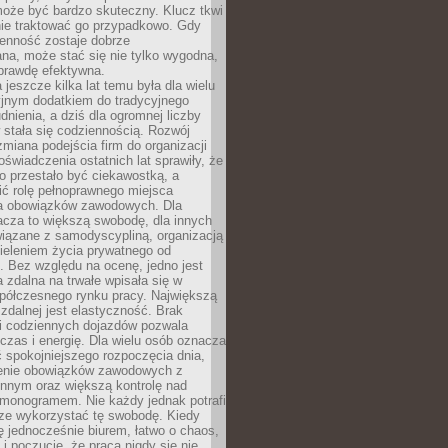
oże być bardzo skuteczny. Klucz tkwi
nie traktować go przypadkowo. Gdy
ienność zostaje dobrze
na, może stać się nie tylko wygodna,
aprawdę efektywna.
 jeszcze kilka lat temu była dla wielu
yjnym dodatkiem do tradycyjnego
dnienia, a dziś dla ogromnej liczby
stała się codziennością. Rozwój
 zmiana podejścia firm do organizacji
oświadczenia ostatnich lat sprawiły, że
o przestało być ciekawostką, a
ić rolę pełnoprawnego miejsca
a obowiązków zawodowych. Dla
acza to większą swobodę, dla innych
iązane z samodyscypliną, organizacją
ieleniem życia prywatnego od
 Bez względu na ocenę, jedno jest
 zdalna na trwałe wpisała się w
spółczesnego rynku pracy. Największą
 zdalnej jest elastyczność. Brak
i codziennych dojazdów pozwala
zas i energię. Dla wielu osób oznacza
 spokojniejszego rozpoczęcia dnia,
enie obowiązków zawodowych z
innym oraz większą kontrolę nad
monogramem. Nie każdy jednak potrafi
rze wykorzystać tę swobodę. Kiedy
ę jednocześnie biurem, łatwo o chaos,
 i poczucie, że praca nigdy się nie