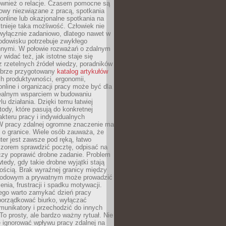
również o relacje. Czasem pomocne są
owy niezwiązane z pracą, spotkania
 online lub okazjonalne spotkania na
istnieje taka możliwość. Człowiek nie
wyłącznie zadaniowo, dlatego nawet w
odowisku potrzebuje zwykłego
innymi. W połowie rozważań o zdalnym
 widać też, jak istotne staje się
z rzetelnych źródeł wiedzy, poradników
dobrze przygotowany
katalog artykułów
h produktywności, ergonomii,
nline i organizacji pracy może być dla
realnym wsparciem w budowaniu
lu działania. Dzięki temu łatwiej
ody, które pasują do konkretnej
akteru pracy i indywidualnych
 W pracy zdalnej ogromne znaczenie ma
 o granice. Wiele osób zauważa, że
er jest zawsze pod ręką, łatwo
czorem sprawdzić pocztę, odpisać na
zy poprawić drobne zadanie. Problem
wtedy, gdy takie drobne wyjątki stają
ością. Brak wyraźnej granicy między
odowym a prywatnym może prowadzić
nia, frustracji i spadku motywacji.
tego warto zamykać dzień pracy
porządkować biurko, wyłączać
unikatory i przechodzić do innych
To prosty, ale bardzo ważny rytuał. Nie
 ignorować wpływu pracy zdalnej na