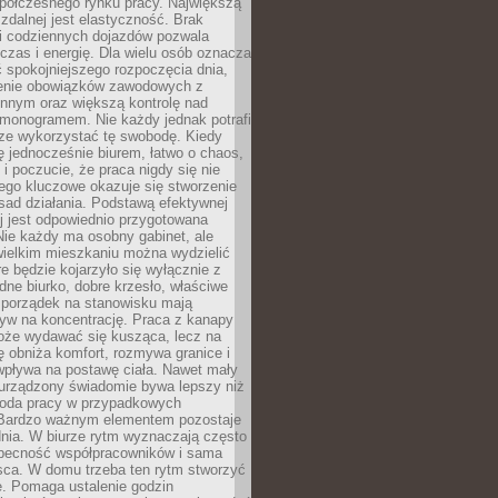
spółczesnego rynku pracy. Największą
 zdalnej jest elastyczność. Brak
i codziennych dojazdów pozwala
zas i energię. Dla wielu osób oznacza
 spokojniejszego rozpoczęcia dnia,
enie obowiązków zawodowych z
innym oraz większą kontrolę nad
monogramem. Nie każdy jednak potrafi
rze wykorzystać tę swobodę. Kiedy
ę jednocześnie biurem, łatwo o chaos,
 i poczucie, że praca nigdy się nie
ego kluczowe okazuje się stworzenie
sad działania. Podstawą efektywnej
j jest odpowiednio przygotowana
Nie każdy ma osobny gabinet, ale
wielkim mieszkaniu można wydzielić
re będzie kojarzyło się wyłącznie z
ne biurko, dobre krzesło, właściwe
i porządek na stanowisku mają
yw na koncentrację. Praca z kanapy
oże wydawać się kusząca, lecz na
 obniża komfort, rozmywa granice i
wpływa na postawę ciała. Nawet mały
 urządzony świadomie bywa lepszy niż
oda pracy w przypadkowych
Bardzo ważnym elementem pozostaje
nia. W biurze rytm wyznaczają często
obecność współpracowników i sama
sca. W domu trzeba ten rytm stworzyć
e. Pomaga ustalenie godzin