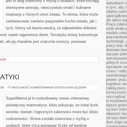
jest to blog stworzony z myślą o osobach, które kochają
warunkach m
w tym, aby 
intensywne aromaty, nieoczywiste smaki i kulinarne
zdalna codz
inspiracje z różnych stron świata. To strona, która może
uporządkowa
ale także n
zainteresować zarówno pasjonatów kuchni świata, jak i
Praca zdalna
tych, którzy od dawna wiedzą, że odpowiednio dobrane
osób atrakc
modelu zatru
ienić nawet najprostsze danie. Tematyka strony koncentruje
pracowników 
technologii,
, ale jej charakter jest znacznie szerszy, ponieważ
pracy oraz d
domowe biur
zaczęło pełn
wykonywani
ACJA
jednych ozn
wyzwanie zw
czasu i oddz
zawodowego.
ATYKI
pewne: praca
krajobraz w
HISTORIA
026
MOŻLIWOŚĆ KOMENTOWANIA
ZOSTAŁA WYŁĄCZONA
zaletą pracy
MATEMATYKI
koniecznośc
oszczędzać c
SuperMatma.pl to rozbudowany serwis internetowy
to możliwość
poświęcony matematyce, który pokazuje, że świat liczb,
lepsze godz
życiem rodz
wzorów, równań i logicznych zależności może być bliski
własnym har
od razu dob
codzienności. Strona została stworzona z myślą o
dom staje si
osobach, które chcą poznawać liczby od bardziej
rozproszenie