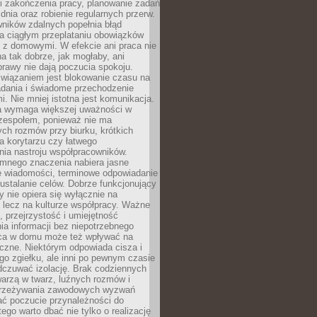
i zakończenia pracy, planowanie zadań
dnia oraz robienie regularnych przerw.
ników zdalnych popełnia błąd
a ciągłym przeplataniu obowiązków
z domowymi. W efekcie ani praca nie
a tak dobrze, jak mogłaby, ani
rawy nie dają poczucia spokoju.
wiązaniem jest blokowanie czasu na
adania i świadome przechodzenie
i. Nie mniej istotna jest komunikacja.
a wymaga większej uważności w
 zespołem, ponieważ nie ma
ch rozmów przy biurku, krótkich
na korytarzu czy łatwego
ia nastroju współpracowników.
omnego znaczenia nabiera jasne
e wiadomości, terminowe odpowiadanie
 ustalanie celów. Dobrze funkcjonujący
y nie opiera się wyłącznie na
 lecz na kulturze współpracy. Ważne
e, przejrzystość i umiejętność
a informacji bez niepotrzebnego
ca w domu może też wpływać na
eczne. Niektórym odpowiada cisza i
go zgiełku, ale inni po pewnym czasie
dczuwać izolację. Brak codziennych
arzą w twarz, luźnych rozmów i
przeżywania zawodowych wyzwań
ać poczucie przynależności do
tego warto dbać nie tylko o realizację