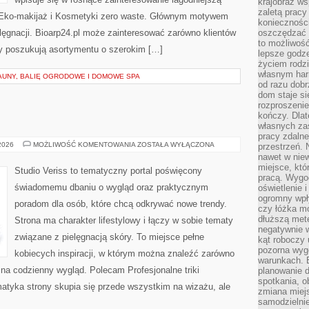
krajobraz w
zaletą pracy
 Eko-makijaż i Kosmetyki zero waste. Głównym motywem
koniecznośc
elęgnacji. Bioarp24.pl może zainteresować zarówno klientów
oszczędzać c
to możliwość
rzy poszukują asortymentu o szerokim […]
lepsze godz
życiem rodz
własnym har
AUNY, BALIĘ OGRODOWE I DOMOWE SPA
od razu dob
dom staje si
rozproszenie
kończy. Dlat
własnych za
pracy zdalne
MODA
 2026
MOŻLIWOŚĆ KOMENTOWANIA
ZOSTAŁA WYŁĄCZONA
przestrzeń. 
I
nawet w nie
URODA
miejsce, któ
Studio Veriss to tematyczny portal poświęcony
pracą. Wygod
świadomemu dbaniu o wygląd oraz praktycznym
oświetlenie 
ogromny wpł
poradom dla osób, które chcą odkrywać nowe trendy.
czy łóżka m
dłuższą metę
Strona ma charakter lifestylowy i łączy w sobie tematy
negatywnie 
związane z pielęgnacją skóry. To miejsce pełne
kąt roboczy
pozorna wyg
kobiecych inspiracji, w którym można znaleźć zarówno
warunkach. 
 na codzienny wygląd. Polecam Profesjonalne triki
planowanie d
spotkania, 
ematyka strony skupia się przede wszystkim na wizażu, ale
zmiana miej
samodzielni