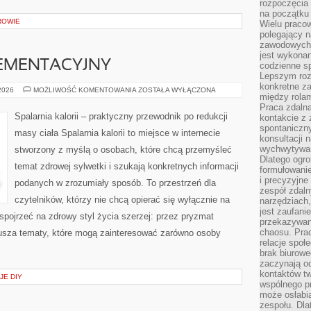
rozpoczęcia 
na początku 
ROWIE
Wielu pracow
polegający n
zawodowych 
jest wykonan
EMENTACYJNY
codzienne sp
Lepszym roz
konkretne z
PORADNIK
 2026
MOŻLIWOŚĆ KOMENTOWANIA
ZOSTAŁA WYŁĄCZONA
między rolam
SUPLEMENTACYJNY
Praca zdaln
Spalarnia kalorii – praktyczny przewodnik po redukcji
kontakcie z
spontaniczny
masy ciała Spalarnia kalorii to miejsce w internecie
konsultacji 
wychwytywan
stworzony z myślą o osobach, które chcą przemyśleć
Dlatego ogr
temat zdrowej sylwetki i szukają konkretnych informacji
formułowani
i precyzyjne
podanych w zrozumiały sposób. To przestrzeń dla
zespół zdaln
czytelników, którzy nie chcą opierać się wyłącznie na
narzędziach,
jest zaufani
 spojrzeć na zdrowy styl życia szerzej: przez pryzmat
przekazywani
chaosu. Pra
usza tematy, które mogą zainteresować zarówno osoby
relacje społ
brak biurowe
zaczynają o
kontaktów tw
JE DIY
wspólnego 
może osłabi
zespołu. Dla