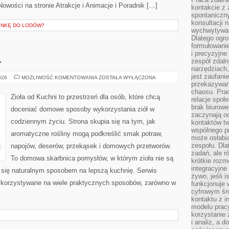
Nowości na stronie Atrakcje i Animacje i Poradnik […]
kontakcie z
spontaniczny
konsultacji 
YNKĘ DO LODÓW?
wychwytywan
Dlatego ogr
formułowani
i precyzyjne
A
zespół zdaln
narzędziach,
jest zaufani
KUCHNIE
026
MOŻLIWOŚĆ KOMENTOWANIA
ZOSTAŁA WYŁĄCZONA
ŚWIATA
przekazywani
chaosu. Pra
Zioła od Kuchni to przestrzeń dla osób, które chcą
relacje społ
brak biurowe
doceniać domowe sposoby wykorzystania ziół w
zaczynają o
codziennym życiu. Strona skupia się na tym, jak
kontaktów tw
wspólnego 
aromatyczne rośliny mogą podkreślić smak potraw,
może osłabi
zespołu. Dla
napojów, deserów, przekąsek i domowych przetworów.
zadań, ale 
To domowa skarbnica pomysłów, w którym zioła nie są
krótkie rozm
integracyjne
ą się naturalnym sposobem na lepszą kuchnię. Serwis
żywo, jeśli 
ykorzystywane na wiele praktycznych sposobów, zarówno w
funkcjonuje 
cyfrowym śr
kontaktu z 
modelu pracy
korzystanie 
i analiz, a 