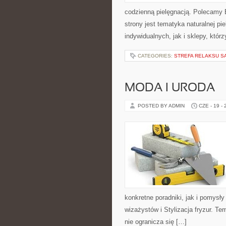
codzienną pielęgnacją. Polecamy
strony jest tematyka naturalnej pi
indywidualnych, jak i sklepy, któ
CATEGORIES:
STREFA RELAKSU S
MODA I URODA
POSTED BY ADMIN
CZE - 19 -
konkretne poradniki, jak i pomysły
wizażystów i Stylizacja fryzur. T
nie ogranicza się […]