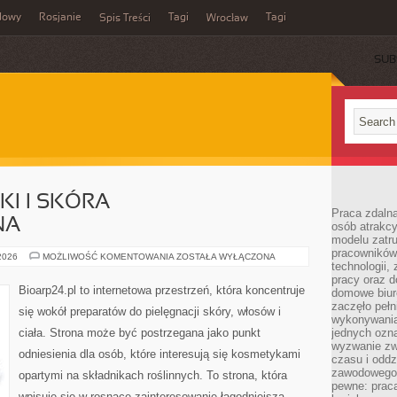
dowy
Rosjanie
Tagi
Tagi
Spis Treści
Wrocław
SUB
I I SKÓRA
Praca zdalna
NA
osób atrakc
modelu zatru
pracowników 
DERMOKOSMETYKI
 2026
MOŻLIWOŚĆ KOMENTOWANIA
ZOSTAŁA WYŁĄCZONA
technologii,
I
SKÓRA
pracy oraz d
PROBLEMATYCZNA
Bioarp24.pl to internetowa przestrzeń, która koncentruje
domowe biur
zaczęło pełn
się wokół preparatów do pielęgnacji skóry, włosów i
wykonywani
ciała. Strona może być postrzegana jako punkt
jednych ozn
wyzwanie zw
odniesienia dla osób, które interesują się kosmetykami
czasu i oddz
zawodowego.
opartymi na składnikach roślinnych. To strona, która
pewne: praca
wpisuje się w rosnące zainteresowanie łagodniejszą