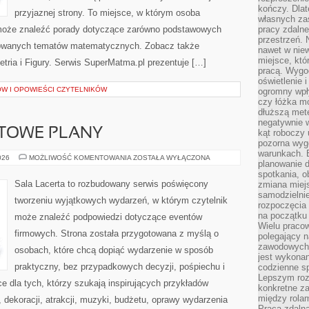
kończy. Dlat
przyjaznej strony. To miejsce, w którym osoba
własnych za
może znaleźć porady dotyczące zarówno podstawowych
pracy zdalne
przestrzeń. 
nsowanych tematów matematycznych. Zobacz także
nawet w nie
miejsce, któ
ria i Figury. Serwis SuperMatma.pl prezentuje […]
pracą. Wygod
oświetlenie 
W I OPOWIEŚCI CZYTELNIKÓW
ogromny wpł
czy łóżka m
dłuższą metę
negatywnie 
OTOWE PLANY
kąt roboczy
pozorna wyg
warunkach. 
CHECKLISTY
026
MOŻLIWOŚĆ KOMENTOWANIA
ZOSTAŁA WYŁĄCZONA
planowanie d
I
GOTOWE
spotkania, 
PLANY
Sala Lacerta to rozbudowany serwis poświęcony
zmiana miej
samodzielni
tworzeniu wyjątkowych wydarzeń, w którym czytelnik
rozpoczęcia 
na początku 
może znaleźć podpowiedzi dotyczące eventów
Wielu pracow
firmowych. Strona została przygotowana z myślą o
polegający n
zawodowych 
osobach, które chcą dopiąć wydarzenie w sposób
jest wykonan
praktyczny, bez przypadkowych decyzji, pośpiechu i
codzienne sp
Lepszym roz
e dla tych, którzy szukają inspirujących przykładów
konkretne z
między rolam
dekoracji, atrakcji, muzyki, budżetu, oprawy wydarzenia
Praca zdaln