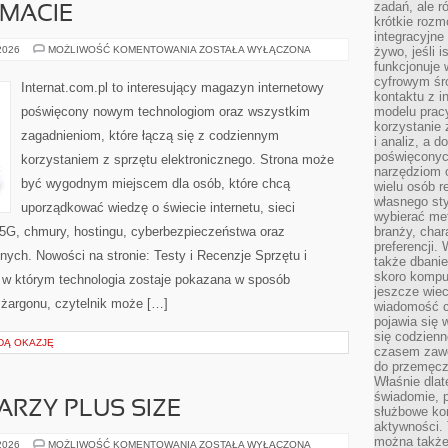
zadań, ale 
EMACIE
krótkie rozm
integracyjne
CZYTELNICY
 2026
MOŻLIWOŚĆ KOMENTOWANIA
ZOSTAŁA WYŁĄCZONA
żywo, jeśli 
O
funkcjonuje 
TEMACIE
cyfrowym śr
Internat.com.pl to interesujący magazyn internetowy
kontaktu z 
poświęcony nowym technologiom oraz wszystkim
modelu pracy
korzystanie 
zagadnieniom, które łączą się z codziennym
i analiz, a 
poświęconyc
korzystaniem z sprzętu elektronicznego. Strona może
narzędziom o
być wygodnym miejscem dla osób, które chcą
wielu osób 
własnego sty
uporządkować wiedzę o świecie internetu, sieci
wybierać met
5G, chmury, hostingu, cyberbezpieczeństwa oraz
branży, char
preferencji.
ych. Nowości na stronie: Testy i Recenzje Sprzętu i
także dbanie
skoro komput
, w którym technologia zostaje pokazana w sposób
jeszcze wie
 żargonu, czytelnik może […]
wiadomość c
pojawia się 
się codzienn
DĄ OKAZJĘ
czasem zaw
do przemęcze
Właśnie dla
świadomie, 
ARZY PLUS SIZE
służbowe kom
aktywności. 
można także
MAKIJAŻ
 2026
MOŻLIWOŚĆ KOMENTOWANIA
ZOSTAŁA WYŁĄCZONA