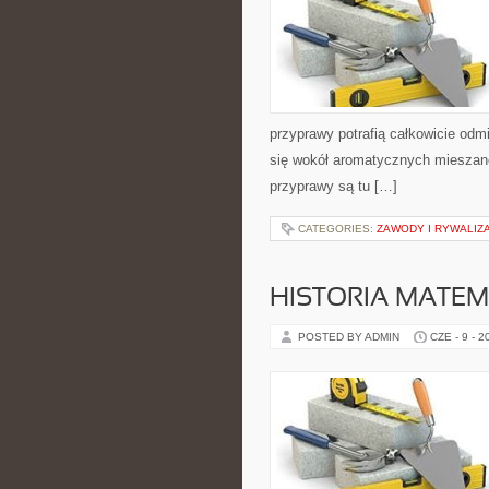
przyprawy potrafią całkowicie odm
się wokół aromatycznych mieszanek
przyprawy są tu […]
CATEGORIES:
ZAWODY I RYWALIZ
HISTORIA MATEM
POSTED BY ADMIN
CZE - 9 - 2