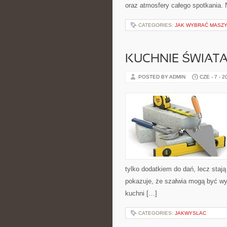
oraz atmosfery całego spotkania. 
CATEGORIES:
JAK WYBRAĆ MASZ
KUCHNIE ŚWIAT
POSTED BY ADMIN
CZE - 7 - 2
tylko dodatkiem do dań, lecz staj
pokazuje, że szałwia mogą być w
kuchni […]
CATEGORIES:
JAKWYSLAC