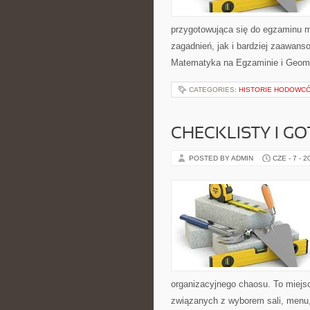
przygotowująca się do egzaminu 
zagadnień, jak i bardziej zaawa
Matematyka na Egzaminie i Geomet
CATEGORIES:
HISTORIE HODOWCÓ
CHECKLISTY I G
POSTED BY ADMIN
CZE - 7 - 2
organizacyjnego chaosu. To miejsc
związanych z wyborem sali, menu, 