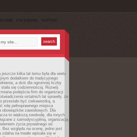
SCRIBE
FACEBOOK
TWITTER
 jeszcze kilka lat temu była dla wielu
yjnym dodatkiem do tradycyjnego
dnienia, a dziś dla ogromnej liczby
stała się codziennością. Rozwój
 zmiana podejścia firm do organizacji
oświadczenia ostatnich lat sprawiły, że
o przestało być ciekawostką, a
ić rolę pełnoprawnego miejsca
a obowiązków zawodowych. Dla
acza to większą swobodę, dla innych
iązane z samodyscypliną, organizacją
ieleniem życia prywatnego od
 Bez względu na ocenę, jedno jest
 zdalna na trwałe wpisała się w