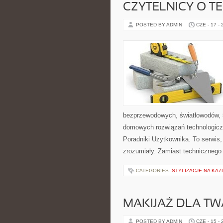
CZYTELNICY O T
POSTED BY ADMIN
CZE - 17 -
bezprzewodowych, światłowodów, 
domowych rozwiązań technologiczn
Poradniki Użytkownika. To serwis
zrozumiały. Zamiast technicznego
CATEGORIES:
STYLIZACJE NA KAŻ
MAKIJAŻ DLA TW
POSTED BY ADMIN
CZE - 15 -