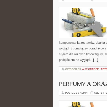
komponowania zestawów, dbania o
wygląd. Strona łączy poradnikową 
stylem dla różnych typów figury,
podejściem do wyglądu. […]
CATEGORIES:
AI W GRAFICE I FOT
PERFUMY A OKA
POSTED BY ADMIN
CZE - 14 -