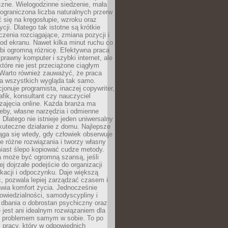
czne. Wielogodzinne siedzenie, mała
i ograniczona liczba naturalnych przerw
 się na kręgosłupie, wzroku oraz
cji. Dlatego tak istotne są krótkie
czenia rozciągające, zmiana pozycji i
d ekranu. Nawet kilka minut ruchu co
obi ogromną różnicę. Efektywna praca
sprawny komputer i szybki internet, ale
 które nie jest przeciążone ciągłym
Warto również zauważyć, że praca
la wszystkich wygląda tak samo.
cjonuje programista, inaczej copywriter,
afik, konsultant czy nauczyciel
zajęcia online. Każda branża ma
eby, własne narzędzia i odmienne
 Dlatego nie istnieje jeden uniwersalny
kuteczne działanie z domu. Najlepsze
iąga się wtedy, gdy człowiek obserwuje
uje różne rozwiązania i tworzy własny
iast ślepo kopiować cudze metody.
a może być ogromną szansą, jeśli
ej dojrzałe podejście do organizacji
kacji i odpoczynku. Daje większą
, pozwala lepiej zarządzać czasem i
wia komfort życia. Jednocześnie
wiedzialności, samodyscypliny i
dbania o dobrostan psychiczny oraz
e jest ani idealnym rozwiązaniem dla
i problemem samym w sobie. To po
 pracy, który w odpowiednich