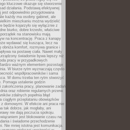
ego kluczowe okazuje się stworzenie
sad działania. Podstawą efektywnej
j jest odpowiednio przygotowana
Nie każdy ma osobny gabinet, ale
wielkim mieszkaniu można wydzielić
re będzie kojarzyło się wyłącznie z
ne biurko, dobre krzesło, właściwe
i porządek na stanowisku mają
yw na koncentrację. Praca z kanapy
oże wydawać się kusząca, lecz na
 obniża komfort, rozmywa granice i
wpływa na postawę ciała. Nawet mały
 urządzony świadomie bywa lepszy niż
oda pracy w przypadkowych
Bardzo ważnym elementem pozostaje
nia. W biurze rytm wyznaczają często
obecność współpracowników i sama
sca. W domu trzeba ten rytm stworzyć
e. Pomaga ustalenie godzin
i zakończenia pracy, planowanie zadań
dnia oraz robienie regularnych przerw.
ników zdalnych popełnia błąd
a ciągłym przeplataniu obowiązków
z domowymi. W efekcie ani praca nie
a tak dobrze, jak mogłaby, ani
rawy nie dają poczucia spokoju.
wiązaniem jest blokowanie czasu na
adania i świadome przechodzenie
i. Nie mniej istotna jest komunikacja.
a wymaga większej uważności w