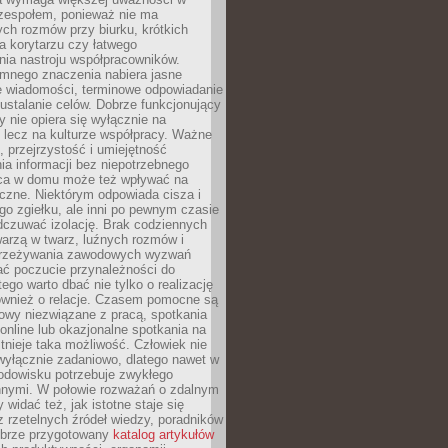
 zespołem, ponieważ nie ma
ch rozmów przy biurku, krótkich
na korytarzu czy łatwego
ia nastroju współpracowników.
omnego znaczenia nabiera jasne
e wiadomości, terminowe odpowiadanie
 ustalanie celów. Dobrze funkcjonujący
y nie opiera się wyłącznie na
 lecz na kulturze współpracy. Ważne
e, przejrzystość i umiejętność
a informacji bez niepotrzebnego
ca w domu może też wpływać na
eczne. Niektórym odpowiada cisza i
go zgiełku, ale inni po pewnym czasie
dczuwać izolację. Brak codziennych
arzą w twarz, luźnych rozmów i
przeżywania zawodowych wyzwań
ać poczucie przynależności do
tego warto dbać nie tylko o realizację
również o relacje. Czasem pomocne są
owy niezwiązane z pracą, spotkania
 online lub okazjonalne spotkania na
istnieje taka możliwość. Człowiek nie
wyłącznie zadaniowo, dlatego nawet w
odowisku potrzebuje zwykłego
innymi. W połowie rozważań o zdalnym
 widać też, jak istotne staje się
z rzetelnych źródeł wiedzy, poradników
dobrze przygotowany
katalog artykułów