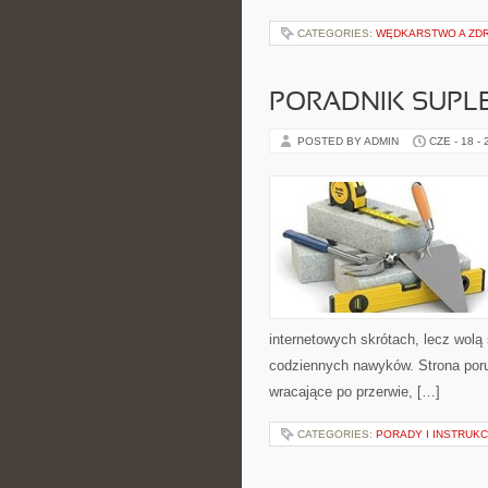
CATEGORIES:
WĘDKARSTWO A ZD
PORADNIK SUPL
POSTED BY ADMIN
CZE - 18 -
internetowych skrótach, lecz wolą
codziennych nawyków. Strona por
wracające po przerwie, […]
CATEGORIES:
PORADY I INSTRUKC