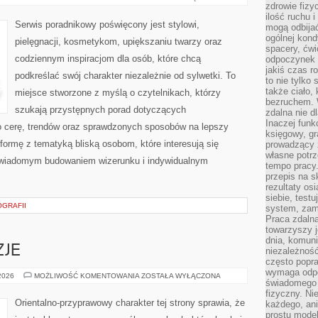
DLA
zdrowie fizy
TWARZY
ilość ruchu 
PLUS
Serwis poradnikowy poświęcony jest stylowi,
mogą odbijać
SIZE
ogólnej kondy
pielęgnacji, kosmetykom, upiększaniu twarzy oraz
spacery, ćwi
codziennym inspiracjom dla osób, które chcą
odpoczynek o
jakiś czas r
podkreślać swój charakter niezależnie od sylwetki. To
to nie tylko 
także ciało,
miejsce stworzone z myślą o czytelnikach, którzy
bezruchem. 
szukają przystępnych porad dotyczących
zdalna nie d
Inaczej funk
 cerę, trendów oraz sprawdzonych sposobów na lepszy
księgowy, gr
formę z tematyką bliską osobom, które interesują się
prowadzący 
własne potrz
 świadomym budowaniem wizerunku i indywidualnym
tempo pracy.
przepis na s
rezultaty os
siebie, test
OGRAFII
system, zam
Praca zdaln
towarzyszy j
dnia, komuni
ZJE
niezależność
często popra
wymaga odpo
PERFUMY
 2026
MOŻLIWOŚĆ KOMENTOWANIA
ZOSTAŁA WYŁĄCZONA
świadomego 
A
OKAZJE
fizyczny. Ni
Orientalno-przyprawowy charakter tej strony sprawia, że
każdego, an
prostu model