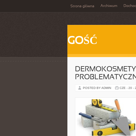
Archiwum
Docho
Strona główna
GOŚĆ
DERMOKOSMETYK
PROBLEMATYCZ
POSTED BY ADMIN
CZE - 20 -