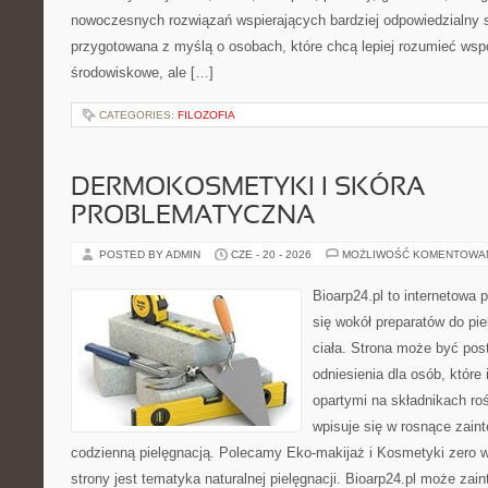
nowoczesnych rozwiązań wspierających bardziej odpowiedzialny st
przygotowana z myślą o osobach, które chcą lepiej rozumieć ws
środowiskowe, ale […]
CATEGORIES:
FILOZOFIA
DERMOKOSMETYKI I SKÓRA
PROBLEMATYCZNA
POSTED BY ADMIN
CZE - 20 - 2026
MOŻLIWOŚĆ KOMENTOWA
Bioarp24.pl to internetowa 
się wokół preparatów do pie
ciała. Strona może być pos
odniesienia dla osób, które
opartymi na składnikach roś
wpisuje się w rosnące zain
codzienną pielęgnacją. Polecamy Eko-makijaż i Kosmetyki zer
strony jest tematyka naturalnej pielęgnacji. Bioarp24.pl może za