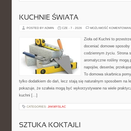
KUCHNIE ŚWIATA
POSTED BY ADMIN
CZE - 7 - 2026
MOŻLIWOŚĆ KOMENTOWAN
Zioła od Kuchni to przestrz
doceniać domowe sposoby w
codziennym życiu. Strona s
aromatyczne rośliny mogą p
napojów, deserów, przekąs
To domowa skarbnica pomys
tylko dodatkiem do dań, lecz stają się naturalnym sposobem na l
pokazuje, że szałwia mogą być wykorzystywane na wiele prakty
kuchni […]
CATEGORIES:
JAKWYSLAC
SZTUKA KOKTAJLI