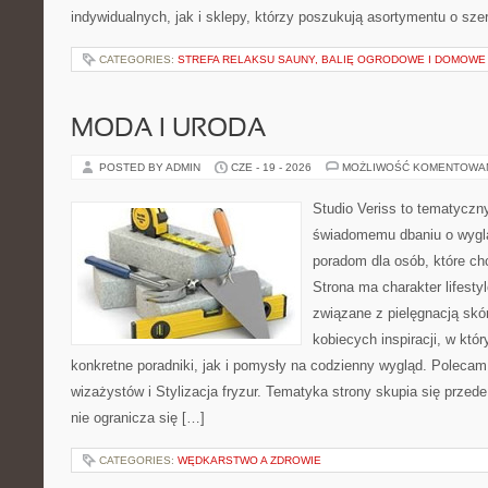
indywidualnych, jak i sklepy, którzy poszukują asortymentu o sz
CATEGORIES:
STREFA RELAKSU SAUNY, BALIĘ OGRODOWE I DOMOWE
MODA I URODA
POSTED BY ADMIN
CZE - 19 - 2026
MOŻLIWOŚĆ KOMENTOWA
Studio Veriss to tematyczn
świadomemu dbaniu o wygl
poradom dla osób, które ch
Strona ma charakter lifesty
związane z pielęgnacją skó
kobiecych inspiracji, w kt
konkretne poradniki, jak i pomysły na codzienny wygląd. Polecam 
wizażystów i Stylizacja fryzur. Tematyka strony skupia się przed
nie ogranicza się […]
CATEGORIES:
WĘDKARSTWO A ZDROWIE