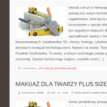
Internat.com.pl to interesu
poświęcony nowym technol
zagadnieniom, które łączą 
korzystaniem z sprzętu ele
być wygodnym miejscem dla
uporządkować wiedzę o świec
bezprzewodowych, światłowodów, 5G, chmury, hostingu, cyberbe
domowych rozwiązań technologicznych. Nowości na stronie: Testy
Poradniki Użytkownika. To serwis, w którym technologia zostaje
zrozumiały. Zamiast technicznego żargonu, czytelnik może […]
CATEGORIES:
STYLIZACJE NA KAŻDĄ OKAZJĘ
MAKIJAŻ DLA TWARZY PLUS SIZE
POSTED BY ADMIN
CZE - 15 - 2026
MOŻLIWOŚĆ KOMENTOWA
Serwis poradnikowy poświęc