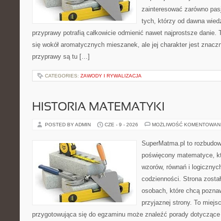
zainteresować zarówno pasj
tych, którzy od dawna wied
przyprawy potrafią całkowicie odmienić nawet najprostsze danie.
się wokół aromatycznych mieszanek, ale jej charakter jest znacz
przyprawy są tu […]
CATEGORIES:
ZAWODY I RYWALIZACJA
HISTORIA MATEMATYKI
POSTED BY ADMIN
CZE - 9 - 2026
MOŻLIWOŚĆ KOMENTOWAN
SuperMatma.pl to rozbudow
poświęcony matematyce, któ
wzorów, równań i logicznyc
codzienności. Strona zosta
osobach, które chcą poznaw
przyjaznej strony. To miej
przygotowująca się do egzaminu może znaleźć porady dotycząc