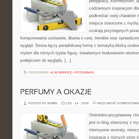
pielęgnacji, kosmetykom, u
codziennym inspiracjom dla
podkreślać swój charakter n
miejsce stworzone z myślą 
szukają przystępnych pora
komponowania zestawów, dbania o cerę, trendów oraz sprawdzon
wygląd. Strona łączy poradnikową formę z tematyką bliską osobom
stylem dla różnych typów figury, świadomym budowaniem wizerun
podejściem do wyglądu. […]
CATEGORIES:
AI W GRAFICE I FOTOGRAFII
PERFUMY A OKAZJE
POSTED BY ADMIN
CZE - 14 - 2026
MOŻLIWOŚĆ KOMENTOWA
Orientalno-przyprawowy char
jest to blog stworzony z my
intensywne aromaty, nieocz
inspiracje z różnych stron 