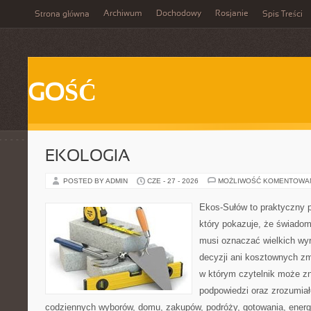
Archiwum
Dochodowy
Rosjanie
Strona główna
Spis Treści
GOŚĆ
EKOLOGIA
POSTED BY ADMIN
CZE - 27 - 2026
MOŻLIWOŚĆ KOMENTOWA
Ekos-Sułów to praktyczny p
który pokazuje, że świadom
musi oznaczać wielkich wy
decyzji ani kosztownych zm
w którym czytelnik może zn
podpowiedzi oraz zrozumiał
codziennych wyborów, domu, zakupów, podróży, gotowania, energii