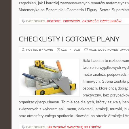
zagadnień, jak i bardziej zaawansowanych tematów matematyczn
Matematyka na Egzaminie i Geometria i Figury. Serwis SuperMatm
CATEGORIES:
HISTORIE HODOWCÓW I OPOWIEŚCI CZYTELNIKÓW
CHECKLISTY I GOTOWE PLANY
POSTED BY ADMIN
CZE - 7 - 2026
MOŻLIWOŚĆ KOMENTOWAN
Sala Lacerta to rozbudowa
tworzeniu wyjątkowych wyda
może znaleźć podpowiedzi
firmowych. Strona została 
osobach, które chcą dopią
praktyczny, bez przypadkow
organizacyjnego chaosu. To miejsce dla tych, którzy szukają ins
związanych z wyborem sali, menu, dekoracji, atrakcji, muzyki, b
oraz atmosfery całego spotkania. Nowości na stronie Atrakcje i A
CATEGORIES:
JAK WYBRAĆ MASZYNKĘ DO LODÓW?