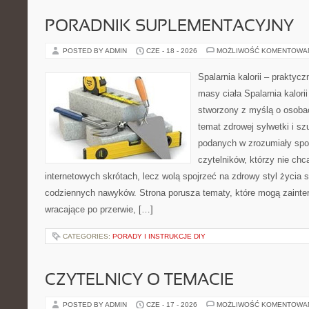
PORADNIK SUPLEMENTACYJNY
POSTED BY ADMIN
CZE - 18 - 2026
MOŻLIWOŚĆ KOMENTOWA
Spalarnia kalorii – praktyc
masy ciała Spalarnia kalorii
stworzony z myślą o osoba
temat zdrowej sylwetki i sz
podanych w zrozumiały spos
czytelników, którzy nie chc
internetowych skrótach, lecz wolą spojrzeć na zdrowy styl życia 
codziennych nawyków. Strona porusza tematy, które mogą zaint
wracające po przerwie, […]
CATEGORIES:
PORADY I INSTRUKCJE DIY
CZYTELNICY O TEMACIE
POSTED BY ADMIN
CZE - 17 - 2026
MOŻLIWOŚĆ KOMENTOWA