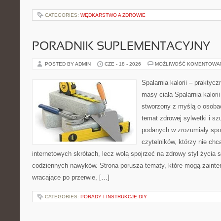
CATEGORIES:
WĘDKARSTWO A ZDROWIE
PORADNIK SUPLEMENTACYJNY
POSTED BY ADMIN
CZE - 18 - 2026
MOŻLIWOŚĆ KOMENTOWA
Spalarnia kalorii – praktyc
masy ciała Spalarnia kalorii
stworzony z myślą o osoba
temat zdrowej sylwetki i sz
podanych w zrozumiały spos
czytelników, którzy nie chc
internetowych skrótach, lecz wolą spojrzeć na zdrowy styl życia 
codziennych nawyków. Strona porusza tematy, które mogą zaint
wracające po przerwie, […]
CATEGORIES:
PORADY I INSTRUKCJE DIY