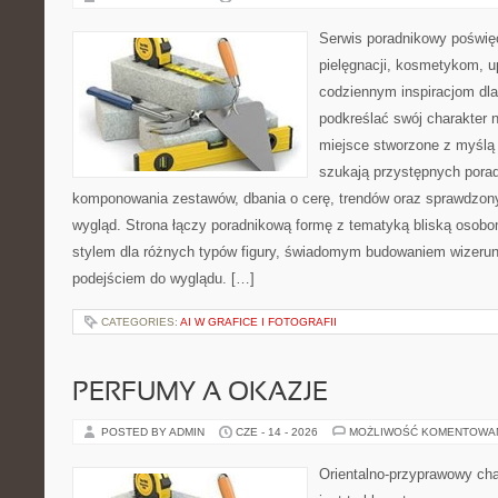
Serwis poradnikowy poświęc
pielęgnacji, kosmetykom, u
codziennym inspiracjom dla
podkreślać swój charakter n
miejsce stworzone z myślą 
szukają przystępnych pora
komponowania zestawów, dbania o cerę, trendów oraz sprawdzon
wygląd. Strona łączy poradnikową formę z tematyką bliską osobom
stylem dla różnych typów figury, świadomym budowaniem wizerun
podejściem do wyglądu. […]
CATEGORIES:
AI W GRAFICE I FOTOGRAFII
PERFUMY A OKAZJE
POSTED BY ADMIN
CZE - 14 - 2026
MOŻLIWOŚĆ KOMENTOWA
Orientalno-przyprawowy char