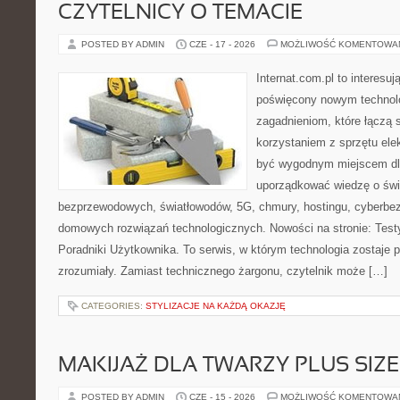
CZYTELNICY O TEMACIE
POSTED BY ADMIN
CZE - 17 - 2026
MOŻLIWOŚĆ KOMENTOWA
Internat.com.pl to interesu
poświęcony nowym technol
zagadnieniom, które łączą 
korzystaniem z sprzętu ele
być wygodnym miejscem dla
uporządkować wiedzę o świec
bezprzewodowych, światłowodów, 5G, chmury, hostingu, cyberbe
domowych rozwiązań technologicznych. Nowości na stronie: Testy
Poradniki Użytkownika. To serwis, w którym technologia zostaje
zrozumiały. Zamiast technicznego żargonu, czytelnik może […]
CATEGORIES:
STYLIZACJE NA KAŻDĄ OKAZJĘ
MAKIJAŻ DLA TWARZY PLUS SIZE
POSTED BY ADMIN
CZE - 15 - 2026
MOŻLIWOŚĆ KOMENTOWA