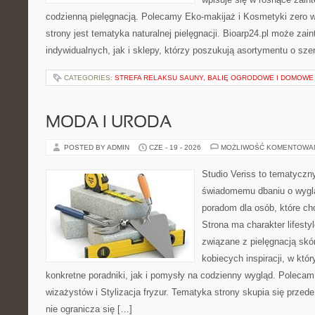
codzienną pielęgnacją. Polecamy Eko-makijaż i Kosmetyki zer
strony jest tematyka naturalnej pielęgnacji. Bioarp24.pl może za
indywidualnych, jak i sklepy, którzy poszukują asortymentu o sz
CATEGORIES:
STREFA RELAKSU SAUNY, BALIĘ OGRODOWE I DOMOWE
MODA I URODA
POSTED BY ADMIN
CZE - 19 - 2026
MOŻLIWOŚĆ KOMENTOWA
Studio Veriss to tematyczn
świadomemu dbaniu o wygl
poradom dla osób, które ch
Strona ma charakter lifesty
związane z pielęgnacją skó
kobiecych inspiracji, w kt
konkretne poradniki, jak i pomysły na codzienny wygląd. Polecam 
wizażystów i Stylizacja fryzur. Tematyka strony skupia się przed
nie ogranicza się […]