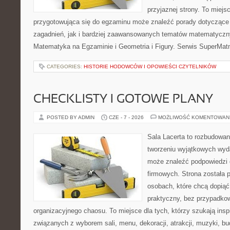
przyjaznej strony. To miej
przygotowująca się do egzaminu może znaleźć porady dotycząc
zagadnień, jak i bardziej zaawansowanych tematów matematyczn
Matematyka na Egzaminie i Geometria i Figury. Serwis SuperMatm
CATEGORIES:
HISTORIE HODOWCÓW I OPOWIEŚCI CZYTELNIKÓW
CHECKLISTY I GOTOWE PLANY
POSTED BY ADMIN
CZE - 7 - 2026
MOŻLIWOŚĆ KOMENTOWAN
Sala Lacerta to rozbudowa
tworzeniu wyjątkowych wyda
może znaleźć podpowiedzi
firmowych. Strona została 
osobach, które chcą dopią
praktyczny, bez przypadkow
organizacyjnego chaosu. To miejsce dla tych, którzy szukają ins
związanych z wyborem sali, menu, dekoracji, atrakcji, muzyki, b