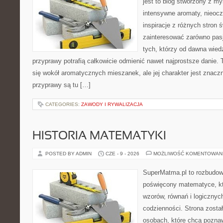
jest to blog stworzony z my
intensywne aromaty, nieocz
inspiracje z różnych stron 
zainteresować zarówno pasj
tych, którzy od dawna wied
przyprawy potrafią całkowicie odmienić nawet najprostsze danie.
się wokół aromatycznych mieszanek, ale jej charakter jest znacz
przyprawy są tu […]
CATEGORIES:
ZAWODY I RYWALIZACJA
HISTORIA MATEMATYKI
POSTED BY ADMIN
CZE - 9 - 2026
MOŻLIWOŚĆ KOMENTOWAN
SuperMatma.pl to rozbudow
poświęcony matematyce, któ
wzorów, równań i logicznyc
codzienności. Strona zosta
osobach, które chcą poznaw