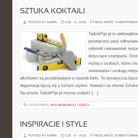
SZTUKA KOKTAJLI
POSTED BY ADMIN
CZE - 6 - 2026
MOŻLIWOŚĆ KOMENTOWAN
TadzikPije.pl to wielowątk
poświęcony pasji odkrywan
miłośnik ciekawostek może 
dotyczące szampana. Stron
myślą o osobach, które ch
serwowania i szukają miejs
alkoholem są przedstawiane w sposób lekki. To tematyczna baza
degustacja łączą się z luźnym stylem. Nowości na stronie Sztuka 
Na stronie TadzikPije.pl można znaleźć […]
CATEGORIES:
SEN NIEMOWLĄT I DZIECI
INSPIRACJE I STYLE
POSTED BY ADMIN
CZE - 6 - 2026
MOŻLIWOŚĆ KOMENTOWAN