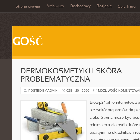
Archiwum
Dochodowy
Rosjanie
Strona główna
Spis Treści
GOŚĆ
DERMOKOSMETYKI I SKÓRA
PROBLEMATYCZNA
POSTED BY ADMIN
CZE - 20 - 2026
MOŻLIWOŚĆ KOMENTOWA
Bioarp24.pl to internetowa 
się wokół preparatów do pie
ciała. Strona może być pos
odniesienia dla osób, które
opartymi na składnikach roś
wpisuje się w rosnące zain