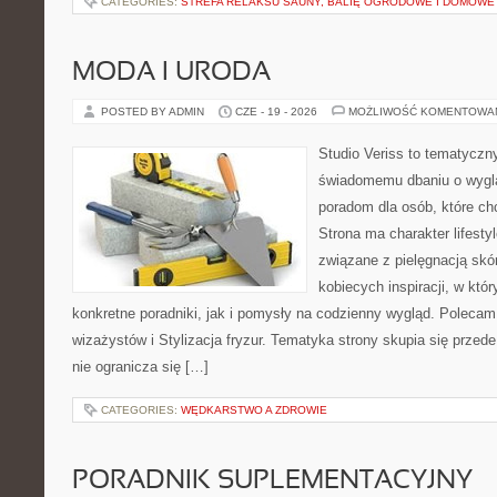
CATEGORIES:
STREFA RELAKSU SAUNY, BALIĘ OGRODOWE I DOMOWE
MODA I URODA
POSTED BY ADMIN
CZE - 19 - 2026
MOŻLIWOŚĆ KOMENTOWA
Studio Veriss to tematyczn
świadomemu dbaniu o wygl
poradom dla osób, które ch
Strona ma charakter lifesty
związane z pielęgnacją skó
kobiecych inspiracji, w kt
konkretne poradniki, jak i pomysły na codzienny wygląd. Polecam 
wizażystów i Stylizacja fryzur. Tematyka strony skupia się przed
nie ogranicza się […]
CATEGORIES:
WĘDKARSTWO A ZDROWIE
PORADNIK SUPLEMENTACYJNY