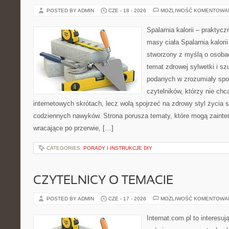
POSTED BY ADMIN
CZE - 18 - 2026
MOŻLIWOŚĆ KOMENTOWA
Spalarnia kalorii – praktyc
masy ciała Spalarnia kalorii
stworzony z myślą o osoba
temat zdrowej sylwetki i sz
podanych w zrozumiały spos
czytelników, którzy nie chc
internetowych skrótach, lecz wolą spojrzeć na zdrowy styl życia 
codziennych nawyków. Strona porusza tematy, które mogą zaint
wracające po przerwie, […]
CATEGORIES:
PORADY I INSTRUKCJE DIY
CZYTELNICY O TEMACIE
POSTED BY ADMIN
CZE - 17 - 2026
MOŻLIWOŚĆ KOMENTOWA
Internat.com.pl to interesu