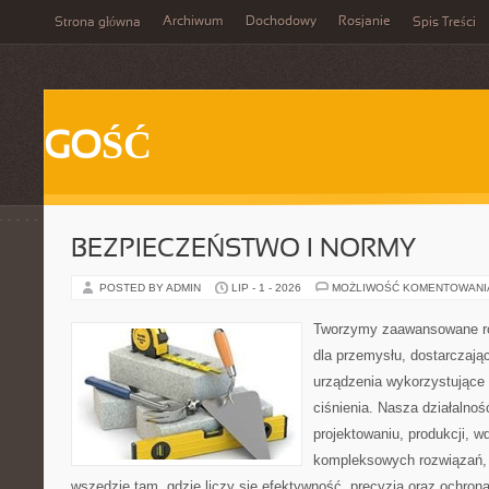
Archiwum
Dochodowy
Rosjanie
Strona główna
Spis Treści
GOŚĆ
BEZPIECZEŃSTWO I NORMY
POSTED BY ADMIN
LIP - 1 - 2026
MOŻLIWOŚĆ KOMENTOWAN
Tworzymy zaawansowane ro
dla przemysłu, dostarczaj
urządzenia wykorzystujące
ciśnienia. Nasza działalnoś
projektowaniu, produkcji, w
kompleksowych rozwiązań, 
wszędzie tam, gdzie liczy się efektywność, precyzja oraz ochr