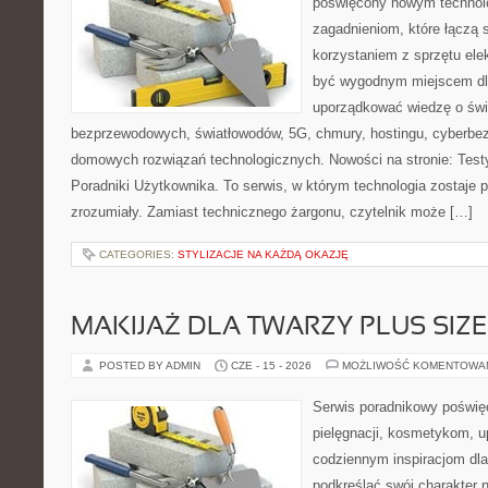
poświęcony nowym technol
zagadnieniom, które łączą 
korzystaniem z sprzętu ele
być wygodnym miejscem dla
uporządkować wiedzę o świec
bezprzewodowych, światłowodów, 5G, chmury, hostingu, cyberbe
domowych rozwiązań technologicznych. Nowości na stronie: Testy
Poradniki Użytkownika. To serwis, w którym technologia zostaje
zrozumiały. Zamiast technicznego żargonu, czytelnik może […]
CATEGORIES:
STYLIZACJE NA KAŻDĄ OKAZJĘ
MAKIJAŻ DLA TWARZY PLUS SIZE
POSTED BY ADMIN
CZE - 15 - 2026
MOŻLIWOŚĆ KOMENTOWA
Serwis poradnikowy poświęc
pielęgnacji, kosmetykom, u
codziennym inspiracjom dla
podkreślać swój charakter n