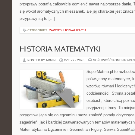
przyprawy potrafią całkowicie odmienić nawet najprostsze danie.
się wokół aromatycznych mieszanek, ale jej charakter jest znacz
przyprawy są tu […]
CATEGORIES:
ZAWODY I RYWALIZACJA
HISTORIA MATEMATYKI
POSTED BY ADMIN
CZE - 9 - 2026
MOŻLIWOŚĆ KOMENTOWAN
SuperMatma.pl to rozbudow
poświęcony matematyce, któ
wzorów, równań i logicznyc
codzienności. Strona zosta
osobach, które chcą poznaw
przyjaznej strony. To miej
przygotowująca się do egzaminu może znaleźć porady dotycząc
zagadnień, jak i bardziej zaawansowanych tematów matematyczn
Matematyka na Egzaminie i Geometria i Figury. Serwis SuperMatm