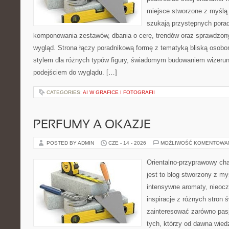
miejsce stworzone z myślą 
szukają przystępnych pora
komponowania zestawów, dbania o cerę, trendów oraz sprawdzon
wygląd. Strona łączy poradnikową formę z tematyką bliską osobom
stylem dla różnych typów figury, świadomym budowaniem wizerun
podejściem do wyglądu. […]
CATEGORIES:
AI W GRAFICE I FOTOGRAFII
PERFUMY A OKAZJE
POSTED BY ADMIN
CZE - 14 - 2026
MOŻLIWOŚĆ KOMENTOWA
Orientalno-przyprawowy char
jest to blog stworzony z my
intensywne aromaty, nieocz
inspiracje z różnych stron 
zainteresować zarówno pasj
tych, którzy od dawna wied