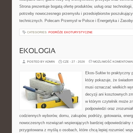
Strona prezentuje bogatą ofertę produktów, usług oraz technologii
potrzeby nowoczesnego przemysłu i przedsiębiorstw poszukując
technicznych. Polecam Przemysł w Polsce i Energetyka i Zasoby
CATEGORIES:
PODRÓŻE EKOTURYSTYCZNE
EKOLOGIA
POSTED BY ADMIN
CZE - 27 - 2026
MOŻLIWOŚĆ KOMENTOWA
Ekos-Sułów to praktyczny p
który pokazuje, że świadom
musi oznaczać wielkich wy
decyzji ani kosztownych zm
w którym czytelnik może zn
podpowiedzi oraz zrozumiał
codziennych wyborów, domu, zakupów, podróży, gotowania, energii
nowoczesnych rozwiązań wspierających bardziej odpowiedzialny st
przygotowana z myślą o osobach, które chcą lepiej rozumieć ws