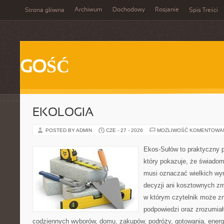
Archiwum
Dochodowy
Rosjanie
Strona główna
Spis Treści
GOŚĆ
EKOLOGIA
POSTED BY ADMIN
CZE - 27 - 2026
MOŻLIWOŚĆ KOMENTOWA
Ekos-Sułów to praktyczny p
który pokazuje, że świadom
musi oznaczać wielkich wy
decyzji ani kosztownych zm
w którym czytelnik może zn
podpowiedzi oraz zrozumiał
codziennych wyborów, domu, zakupów, podróży, gotowania, energii