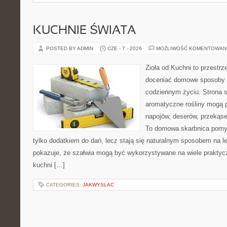
KUCHNIE ŚWIATA
POSTED BY ADMIN
CZE - 7 - 2026
MOŻLIWOŚĆ KOMENTOWAN
Zioła od Kuchni to przestrz
doceniać domowe sposoby w
codziennym życiu. Strona s
aromatyczne rośliny mogą p
napojów, deserów, przekąs
To domowa skarbnica pomys
tylko dodatkiem do dań, lecz stają się naturalnym sposobem na l
pokazuje, że szałwia mogą być wykorzystywane na wiele prakty
kuchni […]
CATEGORIES:
JAKWYSLAC