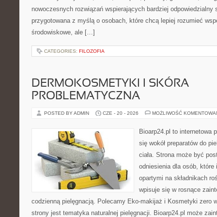
nowoczesnych rozwiązań wspierających bardziej odpowiedzialny st
przygotowana z myślą o osobach, które chcą lepiej rozumieć ws
środowiskowe, ale […]
CATEGORIES:
FILOZOFIA
DERMOKOSMETYKI I SKÓRA
PROBLEMATYCZNA
POSTED BY ADMIN
CZE - 20 - 2026
MOŻLIWOŚĆ KOMENTOWA
Bioarp24.pl to internetowa 
się wokół preparatów do pie
ciała. Strona może być pos
odniesienia dla osób, które
opartymi na składnikach roś
wpisuje się w rosnące zain
codzienną pielęgnacją. Polecamy Eko-makijaż i Kosmetyki zer
strony jest tematyka naturalnej pielęgnacji. Bioarp24.pl może za