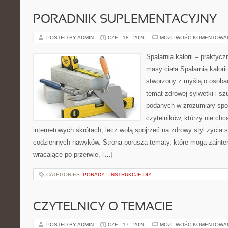
PORADNIK SUPLEMENTACYJNY
POSTED BY ADMIN
CZE - 18 - 2026
MOŻLIWOŚĆ KOMENTOWA
Spalarnia kalorii – praktyc
masy ciała Spalarnia kalorii
stworzony z myślą o osoba
temat zdrowej sylwetki i sz
podanych w zrozumiały spos
czytelników, którzy nie chc
internetowych skrótach, lecz wolą spojrzeć na zdrowy styl życia 
codziennych nawyków. Strona porusza tematy, które mogą zaint
wracające po przerwie, […]
CATEGORIES:
PORADY I INSTRUKCJE DIY
CZYTELNICY O TEMACIE
POSTED BY ADMIN
CZE - 17 - 2026
MOŻLIWOŚĆ KOMENTOWA