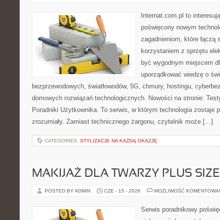
Internat.com.pl to interesu
poświęcony nowym technol
zagadnieniom, które łączą 
korzystaniem z sprzętu ele
być wygodnym miejscem dla
uporządkować wiedzę o świec
bezprzewodowych, światłowodów, 5G, chmury, hostingu, cyberbe
domowych rozwiązań technologicznych. Nowości na stronie: Testy
Poradniki Użytkownika. To serwis, w którym technologia zostaje
zrozumiały. Zamiast technicznego żargonu, czytelnik może […]
CATEGORIES:
STYLIZACJE NA KAŻDĄ OKAZJĘ
MAKIJAŻ DLA TWARZY PLUS SIZE
POSTED BY ADMIN
CZE - 15 - 2026
MOŻLIWOŚĆ KOMENTOWA
Serwis poradnikowy poświęc