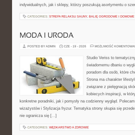
indywidualnych, jak i sklepy, którzy poszukują asortymentu o sz
CATEGORIES:
STREFA RELAKSU SAUNY, BALIĘ OGRODOWE I DOMOWE
MODA I URODA
POSTED BY ADMIN
CZE - 19 - 2026
MOŻLIWOŚĆ KOMENTOWA
Studio Veriss to tematyczn
świadomemu dbaniu o wygl
poradom dla osób, które ch
Strona ma charakter lifesty
związane z pielęgnacją skó
kobiecych inspiracji, w kt
konkretne poradniki, jak i pomysły na codzienny wygląd. Polecam 
wizażystów i Stylizacja fryzur. Tematyka strony skupia się przed
nie ogranicza się […]
CATEGORIES:
WĘDKARSTWO A ZDROWIE