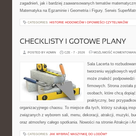
zagadnień, jak i bardziej zaawansowanych tematów matematyczn
Matematyka na Egzaminie i Geometria i Figury. Serwis SuperMatm
CATEGORIES:
HISTORIE HODOWCÓW I OPOWIEŚCI CZYTELNIKÓW
CHECKLISTY I GOTOWE PLANY
POSTED BY ADMIN
CZE - 7 - 2026
MOŻLIWOŚĆ KOMENTOWAN
Sala Lacerta to rozbudowa
tworzeniu wyjątkowych wyda
może znaleźć podpowiedzi
firmowych. Strona została 
osobach, które chcą dopią
praktyczny, bez przypadkow
organizacyjnego chaosu. To miejsce dla tych, którzy szukają ins
związanych z wyborem sali, menu, dekoracji, atrakcji, muzyki, b
oraz atmosfery całego spotkania. Nowości na stronie Atrakcje i A
CATEGORIES:
JAK WYBRAĆ MASZYNKĘ DO LODÓW?