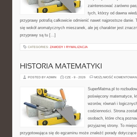
zainteresować zarówno pasj
tych, którzy od dawna wied
przyprawy potrafią całkowicie odmienić nawet najprostsze danie.
się wokół aromatycznych mieszanek, ale jej charakter jest znacz
przyprawy są tu […]
CATEGORIES:
ZAWODY I RYWALIZACJA
HISTORIA MATEMATYKI
POSTED BY ADMIN
CZE - 9 - 2026
MOŻLIWOŚĆ KOMENTOWAN
SuperMatma.pl to rozbudow
poświęcony matematyce, któ
wzorów, równań i logicznyc
codzienności. Strona zosta
osobach, które chcą poznaw
przyjaznej strony. To miej
przygotowująca się do egzaminu może znaleźć porady dotycząc