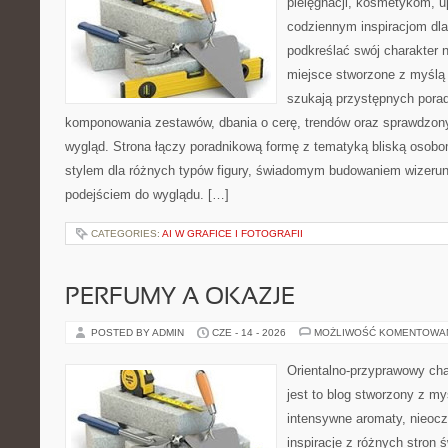
pielęgnacji, kosmetykom, u
codziennym inspiracjom dla
podkreślać swój charakter n
miejsce stworzone z myślą 
szukają przystępnych pora
komponowania zestawów, dbania o cerę, trendów oraz sprawdzon
wygląd. Strona łączy poradnikową formę z tematyką bliską osobom
stylem dla różnych typów figury, świadomym budowaniem wizerun
podejściem do wyglądu. […]
CATEGORIES:
AI W GRAFICE I FOTOGRAFII
PERFUMY A OKAZJE
POSTED BY ADMIN
CZE - 14 - 2026
MOŻLIWOŚĆ KOMENTOWA
Orientalno-przyprawowy char
jest to blog stworzony z my
intensywne aromaty, nieocz
inspiracje z różnych stron 