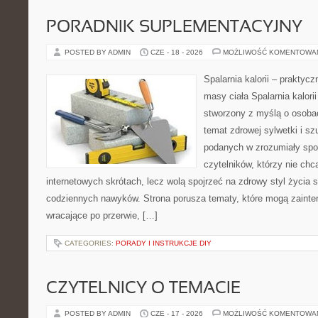
PORADNIK SUPLEMENTACYJNY
POSTED BY ADMIN
CZE - 18 - 2026
MOŻLIWOŚĆ KOMENTOWA
Spalarnia kalorii – praktyc
masy ciała Spalarnia kalorii
stworzony z myślą o osoba
temat zdrowej sylwetki i sz
podanych w zrozumiały spos
czytelników, którzy nie chc
internetowych skrótach, lecz wolą spojrzeć na zdrowy styl życia 
codziennych nawyków. Strona porusza tematy, które mogą zaint
wracające po przerwie, […]
CATEGORIES:
PORADY I INSTRUKCJE DIY
CZYTELNICY O TEMACIE
POSTED BY ADMIN
CZE - 17 - 2026
MOŻLIWOŚĆ KOMENTOWA