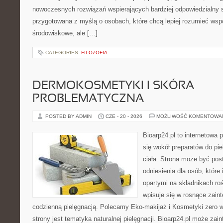
nowoczesnych rozwiązań wspierających bardziej odpowiedzialny st
przygotowana z myślą o osobach, które chcą lepiej rozumieć ws
środowiskowe, ale […]
CATEGORIES:
FILOZOFIA
DERMOKOSMETYKI I SKÓRA
PROBLEMATYCZNA
POSTED BY ADMIN
CZE - 20 - 2026
MOŻLIWOŚĆ KOMENTOWA
Bioarp24.pl to internetowa 
się wokół preparatów do pie
ciała. Strona może być pos
odniesienia dla osób, które
opartymi na składnikach roś
wpisuje się w rosnące zain
codzienną pielęgnacją. Polecamy Eko-makijaż i Kosmetyki zer
strony jest tematyka naturalnej pielęgnacji. Bioarp24.pl może za