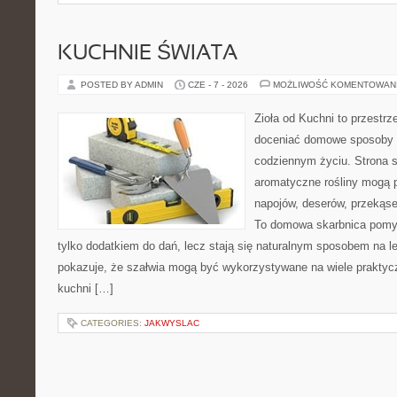
KUCHNIE ŚWIATA
POSTED BY ADMIN
CZE - 7 - 2026
MOŻLIWOŚĆ KOMENTOWAN
Zioła od Kuchni to przestrz
doceniać domowe sposoby w
codziennym życiu. Strona s
aromatyczne rośliny mogą p
napojów, deserów, przekąs
To domowa skarbnica pomys
tylko dodatkiem do dań, lecz stają się naturalnym sposobem na l
pokazuje, że szałwia mogą być wykorzystywane na wiele prakty
kuchni […]
CATEGORIES:
JAKWYSLAC