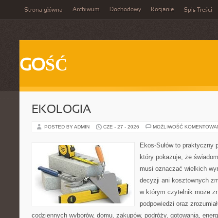
Archiwum
Dochodowy
Rosjanie
Strona główna
Spis Treści
GOŚĆ
EKOLOGIA
POSTED BY ADMIN
CZE - 27 - 2026
MOŻLIWOŚĆ KOMENTOWA
Ekos-Sułów to praktyczny p
który pokazuje, że świadom
musi oznaczać wielkich wy
decyzji ani kosztownych zm
w którym czytelnik może zn
podpowiedzi oraz zrozumiał
codziennych wyborów, domu, zakupów, podróży, gotowania, energii