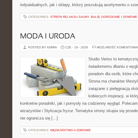
indywidualnych, jak i sklepy, którzy poszukują asortymentu o sz
CATEGORIES:
STREFA RELAKSU SAUNY, BALIĘ OGRODOWE I DOMOWE
MODA I URODA
POSTED BY ADMIN
CZE - 19 - 2026
MOŻLIWOŚĆ KOMENTOWA
Studio Veriss to tematyczn
świadomemu dbaniu o wygl
poradom dla osób, które ch
Strona ma charakter lifesty
związane z pielęgnacją skó
kobiecych inspiracji, w kt
konkretne poradniki, jak i pomysły na codzienny wygląd. Polecam 
wizażystów i Stylizacja fryzur. Tematyka strony skupia się przed
nie ogranicza się […]
CATEGORIES:
WĘDKARSTWO A ZDROWIE