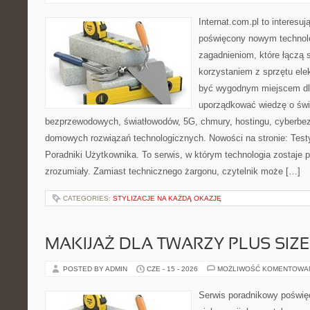
Internat.com.pl to interesu
poświęcony nowym technol
zagadnieniom, które łączą 
korzystaniem z sprzętu ele
być wygodnym miejscem dla
uporządkować wiedzę o świec
bezprzewodowych, światłowodów, 5G, chmury, hostingu, cyberbe
domowych rozwiązań technologicznych. Nowości na stronie: Testy
Poradniki Użytkownika. To serwis, w którym technologia zostaje
zrozumiały. Zamiast technicznego żargonu, czytelnik może […]
CATEGORIES:
STYLIZACJE NA KAŻDĄ OKAZJĘ
MAKIJAŻ DLA TWARZY PLUS SIZE
POSTED BY ADMIN
CZE - 15 - 2026
MOŻLIWOŚĆ KOMENTOWA
Serwis poradnikowy poświęc