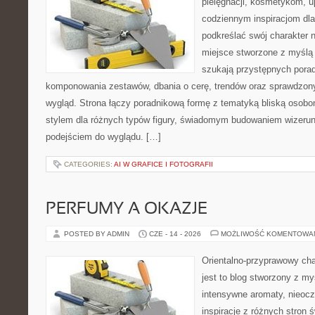
pielęgnacji, kosmetykom, u
codziennym inspiracjom dla
podkreślać swój charakter n
miejsce stworzone z myślą 
szukają przystępnych pora
komponowania zestawów, dbania o cerę, trendów oraz sprawdzon
wygląd. Strona łączy poradnikową formę z tematyką bliską osobom
stylem dla różnych typów figury, świadomym budowaniem wizerun
podejściem do wyglądu. […]
CATEGORIES:
AI W GRAFICE I FOTOGRAFII
PERFUMY A OKAZJE
POSTED BY ADMIN
CZE - 14 - 2026
MOŻLIWOŚĆ KOMENTOWA
Orientalno-przyprawowy char
jest to blog stworzony z my
intensywne aromaty, nieocz
inspiracje z różnych stron 