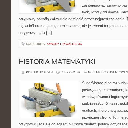
zainteresować zarówno pasj
tych, którzy od dawna wied
przyprawy potrafią całkowicie odmienić nawet najprostsze danie.
się wokół aromatycznych mieszanek, ale jej charakter jest znacz
przyprawy są tu […]
CATEGORIES:
ZAWODY I RYWALIZACJA
HISTORIA MATEMATYKI
POSTED BY ADMIN
CZE - 9 - 2026
MOŻLIWOŚĆ KOMENTOWAN
SuperMatma.pl to rozbudow
poświęcony matematyce, któ
wzorów, równań i logicznyc
codzienności. Strona zosta
osobach, które chcą poznaw
przyjaznej strony. To miej
przygotowująca się do egzaminu może znaleźć porady dotycząc