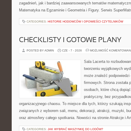
zagadnień, jak i bardziej zaawansowanych tematów matematyczn
Matematyka na Egzaminie i Geometria i Figury. Serwis SuperMatm
CATEGORIES:
HISTORIE HODOWCÓW I OPOWIEŚCI CZYTELNIKÓW
CHECKLISTY I GOTOWE PLANY
POSTED BY ADMIN
CZE - 7 - 2026
MOŻLIWOŚĆ KOMENTOWAN
Sala Lacerta to rozbudowa
tworzeniu wyjątkowych wyda
może znaleźć podpowiedzi
firmowych. Strona została 
osobach, które chcą dopią
praktyczny, bez przypadkow
organizacyjnego chaosu. To miejsce dla tych, którzy szukają ins
związanych z wyborem sali, menu, dekoracji, atrakcji, muzyki, b
oraz atmosfery całego spotkania. Nowości na stronie Atrakcje i A
CATEGORIES:
JAK WYBRAĆ MASZYNKĘ DO LODÓW?