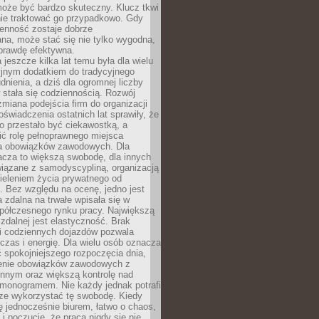
oże być bardzo skuteczny. Klucz tkwi
nie traktować go przypadkowo. Gdy
ienność zostaje dobrze
na, może stać się nie tylko wygodna,
aprawdę efektywna.
 jeszcze kilka lat temu była dla wielu
yjnym dodatkiem do tradycyjnego
dnienia, a dziś dla ogromnej liczby
stała się codziennością. Rozwój
 zmiana podejścia firm do organizacji
oświadczenia ostatnich lat sprawiły, że
o przestało być ciekawostką, a
ić rolę pełnoprawnego miejsca
a obowiązków zawodowych. Dla
acza to większą swobodę, dla innych
iązane z samodyscypliną, organizacją
ieleniem życia prywatnego od
 Bez względu na ocenę, jedno jest
 zdalna na trwałe wpisała się w
spółczesnego rynku pracy. Największą
 zdalnej jest elastyczność. Brak
i codziennych dojazdów pozwala
zas i energię. Dla wielu osób oznacza
 spokojniejszego rozpoczęcia dnia,
enie obowiązków zawodowych z
innym oraz większą kontrolę nad
monogramem. Nie każdy jednak potrafi
rze wykorzystać tę swobodę. Kiedy
ę jednocześnie biurem, łatwo o chaos,
 i poczucie, że praca nigdy się nie