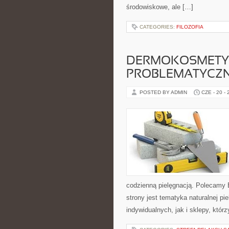
środowiskowe, ale […]
CATEGORIES:
FILOZOFIA
DERMOKOSMETYK
PROBLEMATYCZ
POSTED BY ADMIN
CZE - 20 -
codzienną pielęgnacją. Polecamy
strony jest tematyka naturalnej pi
indywidualnych, jak i sklepy, któ