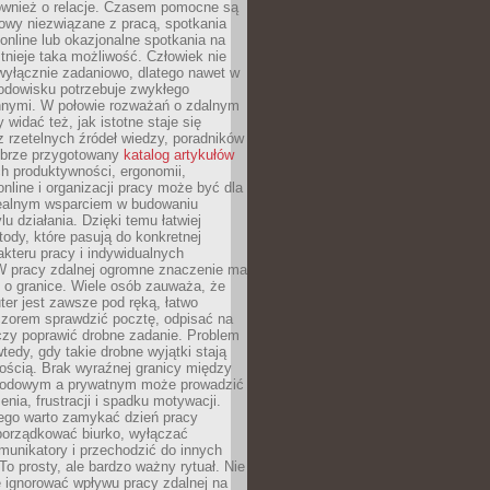
również o relacje. Czasem pomocne są
owy niezwiązane z pracą, spotkania
 online lub okazjonalne spotkania na
istnieje taka możliwość. Człowiek nie
wyłącznie zadaniowo, dlatego nawet w
odowisku potrzebuje zwykłego
innymi. W połowie rozważań o zdalnym
 widać też, jak istotne staje się
z rzetelnych źródeł wiedzy, poradników
dobrze przygotowany
katalog artykułów
h produktywności, ergonomii,
nline i organizacji pracy może być dla
realnym wsparciem w budowaniu
lu działania. Dzięki temu łatwiej
ody, które pasują do konkretnej
akteru pracy i indywidualnych
 W pracy zdalnej ogromne znaczenie ma
 o granice. Wiele osób zauważa, że
er jest zawsze pod ręką, łatwo
czorem sprawdzić pocztę, odpisać na
zy poprawić drobne zadanie. Problem
wtedy, gdy takie drobne wyjątki stają
ością. Brak wyraźnej granicy między
odowym a prywatnym może prowadzić
nia, frustracji i spadku motywacji.
tego warto zamykać dzień pracy
porządkować biurko, wyłączać
unikatory i przechodzić do innych
To prosty, ale bardzo ważny rytuał. Nie
 ignorować wpływu pracy zdalnej na