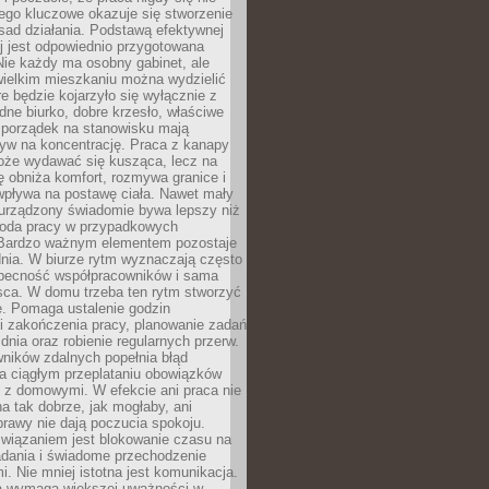
ego kluczowe okazuje się stworzenie
sad działania. Podstawą efektywnej
j jest odpowiednio przygotowana
Nie każdy ma osobny gabinet, ale
wielkim mieszkaniu można wydzielić
re będzie kojarzyło się wyłącznie z
ne biurko, dobre krzesło, właściwe
i porządek na stanowisku mają
yw na koncentrację. Praca z kanapy
oże wydawać się kusząca, lecz na
 obniża komfort, rozmywa granice i
wpływa na postawę ciała. Nawet mały
 urządzony świadomie bywa lepszy niż
oda pracy w przypadkowych
Bardzo ważnym elementem pozostaje
nia. W biurze rytm wyznaczają często
obecność współpracowników i sama
sca. W domu trzeba ten rytm stworzyć
e. Pomaga ustalenie godzin
i zakończenia pracy, planowanie zadań
dnia oraz robienie regularnych przerw.
ników zdalnych popełnia błąd
a ciągłym przeplataniu obowiązków
z domowymi. W efekcie ani praca nie
a tak dobrze, jak mogłaby, ani
rawy nie dają poczucia spokoju.
wiązaniem jest blokowanie czasu na
adania i świadome przechodzenie
i. Nie mniej istotna jest komunikacja.
a wymaga większej uważności w