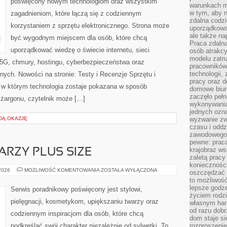
poświęcony nowym technologiom oraz wszystkim
warunkach m
w tym, aby 
zagadnieniom, które łączą się z codziennym
zdalna codz
korzystaniem z sprzętu elektronicznego. Strona może
uporządkowa
ale także n
być wygodnym miejscem dla osób, które chcą
Praca zdalna
uporządkować wiedzę o świecie internetu, sieci
osób atrakc
modelu zatru
5G, chmury, hostingu, cyberbezpieczeństwa oraz
pracowników 
technologii,
ych. Nowości na stronie: Testy i Recenzje Sprzętu i
pracy oraz d
, w którym technologia zostaje pokazana w sposób
domowe biur
zaczęło pełn
 żargonu, czytelnik może […]
wykonywani
jednych ozn
DĄ OKAZJĘ
wyzwanie zw
czasu i oddz
zawodowego.
pewne: praca
krajobraz w
ARZY PLUS SIZE
zaletą pracy
koniecznośc
MAKIJAŻ
 2026
MOŻLIWOŚĆ KOMENTOWANIA
ZOSTAŁA WYŁĄCZONA
oszczędzać c
DLA
to możliwość
TWARZY
PLUS
lepsze godz
Serwis poradnikowy poświęcony jest stylowi,
SIZE
życiem rodz
pielęgnacji, kosmetykom, upiększaniu twarzy oraz
własnym har
od razu dob
codziennym inspiracjom dla osób, które chcą
dom staje si
podkreślać swój charakter niezależnie od sylwetki. To
rozproszenie