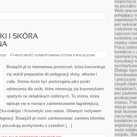
rozpoczęcia 
na początku 
Wielu pracow
polegający n
zawodowych 
jest wykonan
codzienne sp
Lepszym roz
I I SKÓRA
konkretne z
między rolam
NA
Praca zdaln
kontakcie z
DERMOKOSMETYKI
 2026
MOŻLIWOŚĆ KOMENTOWANIA
ZOSTAŁA WYŁĄCZONA
spontaniczny
I
konsultacji 
SKÓRA
PROBLEMATYCZNA
wychwytywan
Bioarp24.pl to internetowa przestrzeń, która koncentruje
Dlatego ogr
się wokół preparatów do pielęgnacji skóry, włosów i
formułowani
i precyzyjne
ciała. Strona może być postrzegana jako punkt
zespół zdaln
narzędziach,
odniesienia dla osób, które interesują się kosmetykami
jest zaufani
opartymi na składnikach roślinnych. To strona, która
przekazywani
chaosu. Pra
wpisuje się w rosnące zainteresowanie łagodniejszą
relacje społ
 Eko-makijaż i Kosmetyki zero waste. Głównym motywem
brak biurowe
zaczynają o
elęgnacji. Bioarp24.pl może zainteresować zarówno klientów
kontaktów tw
wspólnego 
rzy poszukują asortymentu o szerokim […]
może osłabi
zespołu. Dla