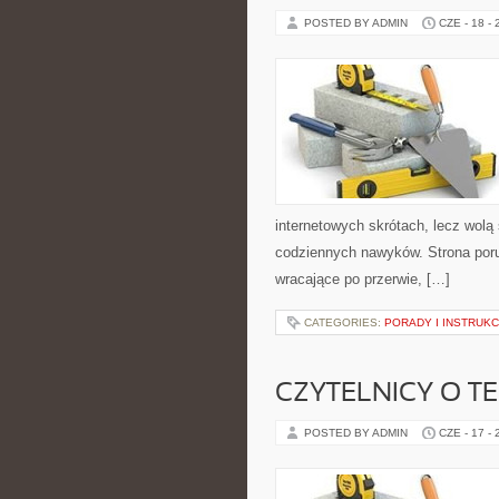
POSTED BY ADMIN
CZE - 18 -
internetowych skrótach, lecz wolą
codziennych nawyków. Strona por
wracające po przerwie, […]
CATEGORIES:
PORADY I INSTRUKC
CZYTELNICY O T
POSTED BY ADMIN
CZE - 17 -