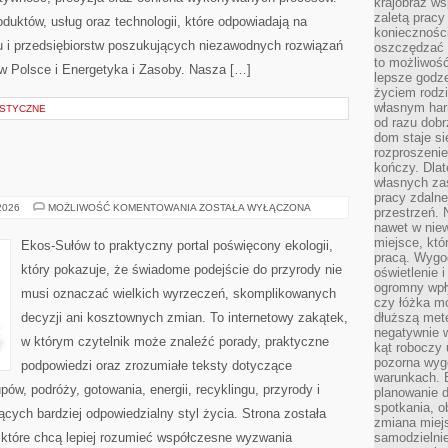
krajobraz w
zaletą pracy
oduktów, usług oraz technologii, które odpowiadają na
koniecznośc
 i przedsiębiorstw poszukujących niezawodnych rozwiązań
oszczędzać c
to możliwość
 Polsce i Energetyka i Zasoby. Nasza […]
lepsze godz
życiem rodz
własnym har
STYCZNE
od razu dob
dom staje si
rozproszenie
kończy. Dlat
własnych za
pracy zdalne
EKOLOGIA
 2026
MOŻLIWOŚĆ KOMENTOWANIA
ZOSTAŁA WYŁĄCZONA
przestrzeń. 
nawet w nie
miejsce, któ
Ekos-Sułów to praktyczny portal poświęcony ekologii,
pracą. Wygod
który pokazuje, że świadome podejście do przyrody nie
oświetlenie 
ogromny wpł
musi oznaczać wielkich wyrzeczeń, skomplikowanych
czy łóżka m
decyzji ani kosztownych zmian. To internetowy zakątek,
dłuższą metę
negatywnie 
w którym czytelnik może znaleźć porady, praktyczne
kąt roboczy
pozorna wyg
podpowiedzi oraz zrozumiałe teksty dotyczące
warunkach. 
w, podróży, gotowania, energii, recyklingu, przyrody i
planowanie d
spotkania, 
ych bardziej odpowiedzialny styl życia. Strona została
zmiana miej
które chcą lepiej rozumieć współczesne wyzwania
samodzielni