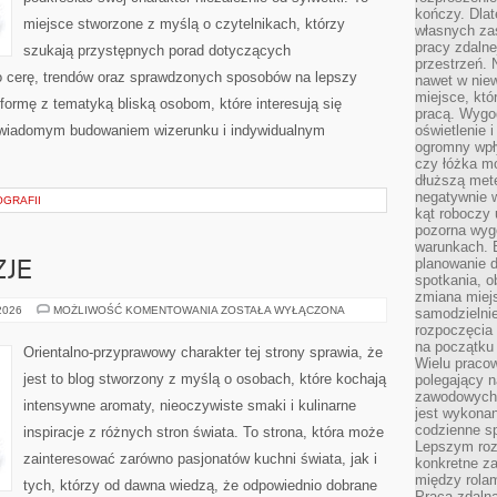
kończy. Dlat
miejsce stworzone z myślą o czytelnikach, którzy
własnych za
pracy zdalne
szukają przystępnych porad dotyczących
przestrzeń. 
 cerę, trendów oraz sprawdzonych sposobów na lepszy
nawet w nie
miejsce, któ
formę z tematyką bliską osobom, które interesują się
pracą. Wygod
 świadomym budowaniem wizerunku i indywidualnym
oświetlenie 
ogromny wpł
czy łóżka m
dłuższą metę
negatywnie 
OGRAFII
kąt roboczy
pozorna wyg
warunkach. 
planowanie d
ZJE
spotkania, 
zmiana miej
PERFUMY
 2026
MOŻLIWOŚĆ KOMENTOWANIA
ZOSTAŁA WYŁĄCZONA
samodzielni
A
rozpoczęcia 
OKAZJE
na początku 
Orientalno-przyprawowy charakter tej strony sprawia, że
Wielu pracow
jest to blog stworzony z myślą o osobach, które kochają
polegający n
zawodowych 
intensywne aromaty, nieoczywiste smaki i kulinarne
jest wykonan
codzienne sp
inspiracje z różnych stron świata. To strona, która może
Lepszym roz
zainteresować zarówno pasjonatów kuchni świata, jak i
konkretne z
między rolam
tych, którzy od dawna wiedzą, że odpowiednio dobrane
Praca zdaln