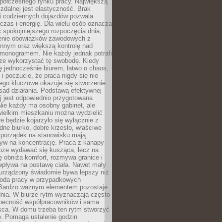
spółczesnego rynku pracy. Największą
 zdalnej jest elastyczność. Brak
i codziennych dojazdów pozwala
zas i energię. Dla wielu osób oznacza
 spokojniejszego rozpoczęcia dnia,
enie obowiązków zawodowych z
innym oraz większą kontrolę nad
monogramem. Nie każdy jednak potrafi
rze wykorzystać tę swobodę. Kiedy
ę jednocześnie biurem, łatwo o chaos,
 i poczucie, że praca nigdy się nie
ego kluczowe okazuje się stworzenie
sad działania. Podstawą efektywnej
j jest odpowiednio przygotowana
Nie każdy ma osobny gabinet, ale
wielkim mieszkaniu można wydzielić
re będzie kojarzyło się wyłącznie z
ne biurko, dobre krzesło, właściwe
i porządek na stanowisku mają
yw na koncentrację. Praca z kanapy
oże wydawać się kusząca, lecz na
 obniża komfort, rozmywa granice i
wpływa na postawę ciała. Nawet mały
 urządzony świadomie bywa lepszy niż
oda pracy w przypadkowych
Bardzo ważnym elementem pozostaje
nia. W biurze rytm wyznaczają często
obecność współpracowników i sama
sca. W domu trzeba ten rytm stworzyć
e. Pomaga ustalenie godzin