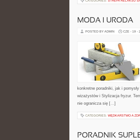
CATEGORIES:
STREFA RELAKSU S
MODA I URODA
POSTED BY ADMIN
CZE - 19 -
konkretne poradniki, jak i pomysły
wizażystów i Stylizacja fryzur. T
nie ogranicza się […]
CATEGORIES:
WĘDKARSTWO A ZD
PORADNIK SUPL