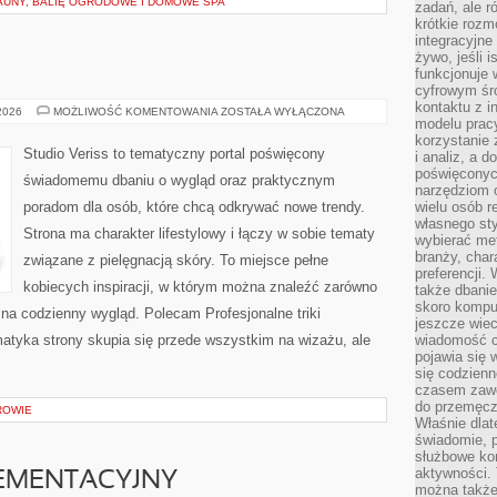
AUNY, BALIĘ OGRODOWE I DOMOWE SPA
zadań, ale 
krótkie rozm
integracyjne
żywo, jeśli 
funkcjonuje 
cyfrowym śr
kontaktu z 
MODA
 2026
MOŻLIWOŚĆ KOMENTOWANIA
ZOSTAŁA WYŁĄCZONA
modelu pracy
I
URODA
korzystanie 
Studio Veriss to tematyczny portal poświęcony
i analiz, a 
poświęconyc
świadomemu dbaniu o wygląd oraz praktycznym
narzędziom o
poradom dla osób, które chcą odkrywać nowe trendy.
wielu osób 
własnego sty
Strona ma charakter lifestylowy i łączy w sobie tematy
wybierać met
branży, char
związane z pielęgnacją skóry. To miejsce pełne
preferencji.
kobiecych inspiracji, w którym można znaleźć zarówno
także dbanie
skoro komput
 na codzienny wygląd. Polecam Profesjonalne triki
jeszcze wie
ematyka strony skupia się przede wszystkim na wizażu, ale
wiadomość c
pojawia się 
się codzienn
czasem zaw
do przemęcze
ROWIE
Właśnie dla
świadomie, 
służbowe kom
aktywności. 
EMENTACYJNY
można także