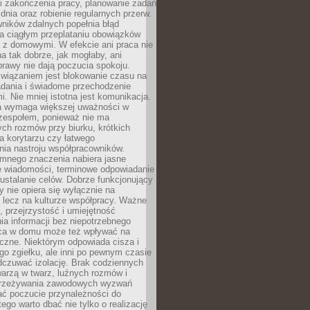
i zakończenia pracy, planowanie zadań
dnia oraz robienie regularnych przerw.
ników zdalnych popełnia błąd
a ciągłym przeplataniu obowiązków
z domowymi. W efekcie ani praca nie
a tak dobrze, jak mogłaby, ani
rawy nie dają poczucia spokoju.
wiązaniem jest blokowanie czasu na
adania i świadome przechodzenie
i. Nie mniej istotna jest komunikacja.
a wymaga większej uważności w
 zespołem, ponieważ nie ma
ch rozmów przy biurku, krótkich
na korytarzu czy łatwego
ia nastroju współpracowników.
omnego znaczenia nabiera jasne
e wiadomości, terminowe odpowiadanie
 ustalanie celów. Dobrze funkcjonujący
y nie opiera się wyłącznie na
 lecz na kulturze współpracy. Ważne
e, przejrzystość i umiejętność
a informacji bez niepotrzebnego
ca w domu może też wpływać na
eczne. Niektórym odpowiada cisza i
go zgiełku, ale inni po pewnym czasie
dczuwać izolację. Brak codziennych
arzą w twarz, luźnych rozmów i
przeżywania zawodowych wyzwań
ać poczucie przynależności do
tego warto dbać nie tylko o realizację