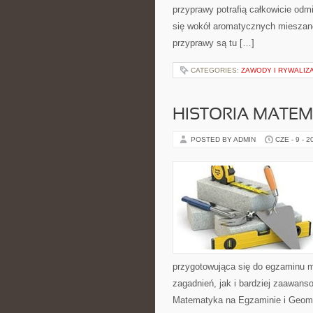
przyprawy potrafią całkowicie odm
się wokół aromatycznych mieszanek
przyprawy są tu […]
CATEGORIES:
ZAWODY I RYWALIZ
HISTORIA MATEM
POSTED BY ADMIN
CZE - 9 - 2
przygotowująca się do egzaminu 
zagadnień, jak i bardziej zaawa
Matematyka na Egzaminie i Geomet