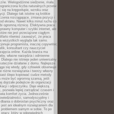
czne. Wielogodzinne siedzenie, mała
i ograniczona liczba naturalnych przerw
 się na kręgosłupie, wzroku oraz
cji. Dlatego tak istotne są krótkie
czenia rozciągające, zmiana pozycji i
d ekranu. Nawet kilka minut ruchu co
obi ogromną różnicę. Efektywna praca
sprawny komputer i szybki internet, ale
 które nie jest przeciążone ciągłym
Warto również zauważyć, że praca
la wszystkich wygląda tak samo.
cjonuje programista, inaczej copywriter,
afik, konsultant czy nauczyciel
zajęcia online. Każda branża ma
eby, własne narzędzia i odmienne
 Dlatego nie istnieje jeden uniwersalny
kuteczne działanie z domu. Najlepsze
iąga się wtedy, gdy człowiek obserwuje
uje różne rozwiązania i tworzy własny
iast ślepo kopiować cudze metody.
a może być ogromną szansą, jeśli
ej dojrzałe podejście do organizacji
kacji i odpoczynku. Daje większą
, pozwala lepiej zarządzać czasem i
wia komfort życia. Jednocześnie
wiedzialności, samodyscypliny i
dbania o dobrostan psychiczny oraz
e jest ani idealnym rozwiązaniem dla
i problemem samym w sobie. To po
 pracy, który w odpowiednich