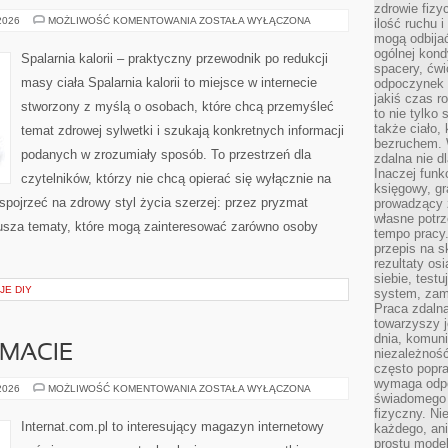
zdrowie fizy
PORADNIK
 2026
MOŻLIWOŚĆ KOMENTOWANIA
ZOSTAŁA WYŁĄCZONA
ilość ruchu 
SUPLEMENTACYJNY
mogą odbijać
ogólnej kondy
Spalarnia kalorii – praktyczny przewodnik po redukcji
spacery, ćwi
masy ciała Spalarnia kalorii to miejsce w internecie
odpoczynek o
jakiś czas r
stworzony z myślą o osobach, które chcą przemyśleć
to nie tylko 
także ciało,
temat zdrowej sylwetki i szukają konkretnych informacji
bezruchem. 
podanych w zrozumiały sposób. To przestrzeń dla
zdalna nie d
Inaczej funk
czytelników, którzy nie chcą opierać się wyłącznie na
księgowy, gr
 spojrzeć na zdrowy styl życia szerzej: przez pryzmat
prowadzący 
własne potrz
usza tematy, które mogą zainteresować zarówno osoby
tempo pracy.
przepis na s
rezultaty os
siebie, test
JE DIY
system, zam
Praca zdaln
towarzyszy j
dnia, komuni
EMACIE
niezależność
często popra
wymaga odpo
CZYTELNICY
 2026
MOŻLIWOŚĆ KOMENTOWANIA
ZOSTAŁA WYŁĄCZONA
świadomego 
O
TEMACIE
fizyczny. Ni
Internat.com.pl to interesujący magazyn internetowy
każdego, an
prostu model