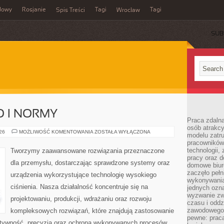
dowy
Rosjanie
Tagi
Tagi
Spis Treści
Wrocław
SUB
O I NORMY
Praca zdalna
osób atrakc
BEZPIECZEŃSTWO
026
MOŻLIWOŚĆ KOMENTOWANIA
ZOSTAŁA WYŁĄCZONA
modelu zatru
I
pracowników 
NORMY
technologii,
Tworzymy zaawansowane rozwiązania przeznaczone
pracy oraz d
dla przemysłu, dostarczając sprawdzone systemy oraz
domowe biur
zaczęło pełn
urządzenia wykorzystujące technologię wysokiego
wykonywani
ciśnienia. Nasza działalność koncentruje się na
jednych ozn
wyzwanie zw
projektowaniu, produkcji, wdrażaniu oraz rozwoju
czasu i oddz
zawodowego.
kompleksowych rozwiązań, które znajdują zastosowanie
pewne: praca
ektywność, precyzja oraz ochrona wykonywanych procesów.