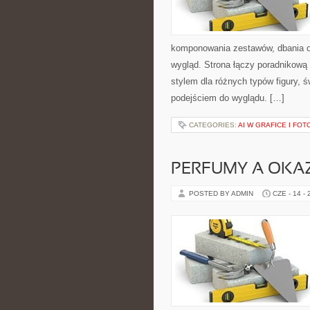
komponowania zestawów, dbania o
wygląd. Strona łączy poradnikową 
stylem dla różnych typów figury,
podejściem do wyglądu. […]
CATEGORIES:
AI W GRAFICE I FOT
PERFUMY A OKA
POSTED BY ADMIN
CZE - 14 -