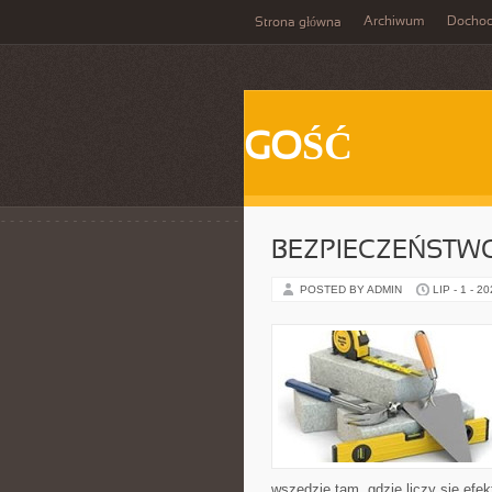
Archiwum
Docho
Strona główna
GOŚĆ
BEZPIECZEŃSTW
POSTED BY ADMIN
LIP - 1 - 2
wszędzie tam, gdzie liczy się ef