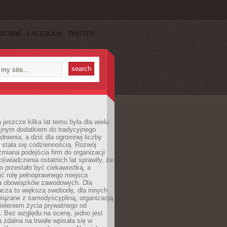
SCRIBE
FACEBOOK
TWITTER
 jeszcze kilka lat temu była dla wielu
yjnym dodatkiem do tradycyjnego
dnienia, a dziś dla ogromnej liczby
stała się codziennością. Rozwój
 zmiana podejścia firm do organizacji
oświadczenia ostatnich lat sprawiły, że
o przestało być ciekawostką, a
ić rolę pełnoprawnego miejsca
a obowiązków zawodowych. Dla
acza to większą swobodę, dla innych
iązane z samodyscypliną, organizacją
ieleniem życia prywatnego od
 Bez względu na ocenę, jedno jest
 zdalna na trwałe wpisała się w