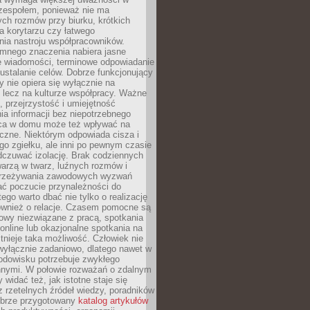
 zespołem, ponieważ nie ma
ch rozmów przy biurku, krótkich
na korytarzu czy łatwego
ia nastroju współpracowników.
omnego znaczenia nabiera jasne
e wiadomości, terminowe odpowiadanie
 ustalanie celów. Dobrze funkcjonujący
y nie opiera się wyłącznie na
 lecz na kulturze współpracy. Ważne
e, przejrzystość i umiejętność
a informacji bez niepotrzebnego
ca w domu może też wpływać na
eczne. Niektórym odpowiada cisza i
go zgiełku, ale inni po pewnym czasie
dczuwać izolację. Brak codziennych
arzą w twarz, luźnych rozmów i
przeżywania zawodowych wyzwań
ać poczucie przynależności do
tego warto dbać nie tylko o realizację
również o relacje. Czasem pomocne są
owy niezwiązane z pracą, spotkania
 online lub okazjonalne spotkania na
istnieje taka możliwość. Człowiek nie
wyłącznie zadaniowo, dlatego nawet w
odowisku potrzebuje zwykłego
innymi. W połowie rozważań o zdalnym
 widać też, jak istotne staje się
z rzetelnych źródeł wiedzy, poradników
dobrze przygotowany
katalog artykułów