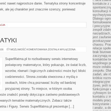
ienić nawet najprostsze danie. Tematyka strony koncentruje
kontakcie z
spontaniczny
, ale jej charakter jest znacznie szerszy, ponieważ
konsultacji 
wychwytywan
Dlatego ogr
formułowani
ACJA
i precyzyjne
zespół zdaln
narzędziach,
jest zaufani
ATYKI
przekazywani
chaosu. Pra
relacje społ
HISTORIA
026
MOŻLIWOŚĆ KOMENTOWANIA
ZOSTAŁA WYŁĄCZONA
brak biurowe
MATEMATYKI
zaczynają o
SuperMatma.pl to rozbudowany serwis internetowy
kontaktów tw
wspólnego 
poświęcony matematyce, który pokazuje, że świat liczb,
może osłabi
zespołu. Dla
wzorów, równań i logicznych zależności może być bliski
zadań, ale 
codzienności. Strona została stworzona z myślą o
krótkie rozm
integracyjne
osobach, które chcą poznawać liczby od bardziej
żywo, jeśli 
przyjaznej strony. To miejsce, w którym osoba
funkcjonuje 
cyfrowym śr
może znaleźć porady dotyczące zarówno podstawowych
kontaktu z 
modelu pracy
nsowanych tematów matematycznych. Zobacz także
korzystanie 
ria i Figury. Serwis SuperMatma.pl prezentuje […]
i analiz, a 