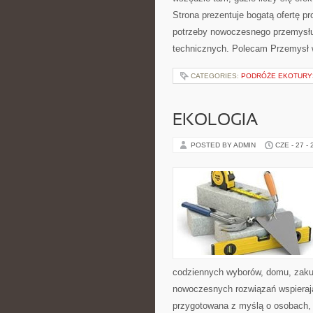
Strona prezentuje bogatą ofertę pr
potrzeby nowoczesnego przemysłu
technicznych. Polecam Przemysł w
CATEGORIES:
PODRÓŻE EKOTURY
EKOLOGIA
POSTED BY ADMIN
CZE - 27 -
codziennych wyborów, domu, zakupó
nowoczesnych rozwiązań wspierając
przygotowana z myślą o osobach, 