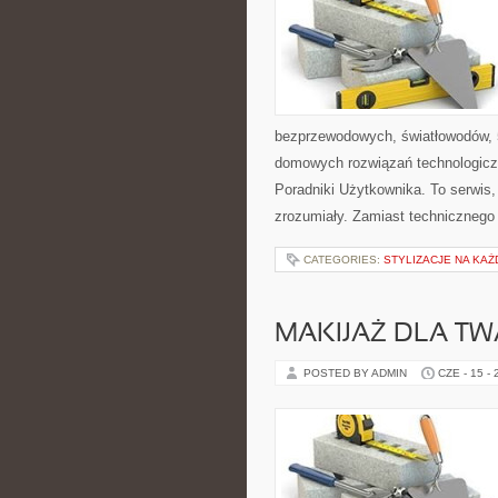
bezprzewodowych, światłowodów, 
domowych rozwiązań technologiczn
Poradniki Użytkownika. To serwis
zrozumiały. Zamiast technicznego
CATEGORIES:
STYLIZACJE NA KAŻ
MAKIJAŻ DLA TW
POSTED BY ADMIN
CZE - 15 -