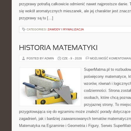
przyprawy potrafią całkowicie odmienić nawet najprostsze danie.
się wokół aromatycznych mieszanek, ale jej charakter jest znacz
przyprawy są tu […]
CATEGORIES:
ZAWODY I RYWALIZACJA
HISTORIA MATEMATYKI
POSTED BY ADMIN
CZE - 9 - 2026
MOŻLIWOŚĆ KOMENTOWAN
SuperMatma.pl to rozbudow
poświęcony matematyce, któ
wzorów, równań i logicznyc
codzienności. Strona zosta
osobach, które chcą poznaw
przyjaznej strony. To miej
przygotowująca się do egzaminu może znaleźć porady dotycząc
zagadnień, jak i bardziej zaawansowanych tematów matematyczn
Matematyka na Egzaminie i Geometria i Figury. Serwis SuperMatm