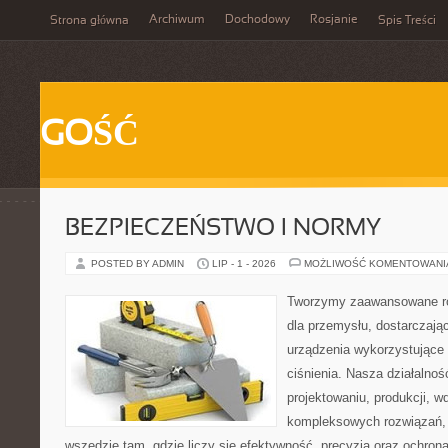
Archiwum
Dochodowy
Rosjanie
Strona główna
Spis Treści
GOŚĆ
BEZPIECZEŃSTWO I NORMY
POSTED BY ADMIN
LIP - 1 - 2026
MOŻLIWOŚĆ KOMENTOWAN
Tworzymy zaawansowane ro
dla przemysłu, dostarczaj
urządzenia wykorzystujące
ciśnienia. Nasza działalnoś
projektowaniu, produkcji, w
kompleksowych rozwiązań, 
wszędzie tam, gdzie liczy się efektywność, precyzja oraz ochr