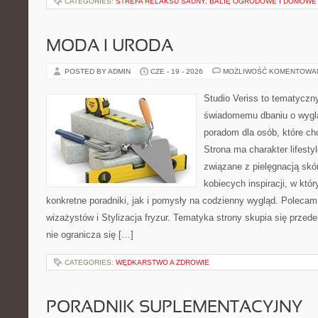
CATEGORIES:
STREFA RELAKSU SAUNY, BALIĘ OGRODOWE I DOMOWE
MODA I URODA
POSTED BY ADMIN
CZE - 19 - 2026
MOŻLIWOŚĆ KOMENTOWA
Studio Veriss to tematyczn
świadomemu dbaniu o wygl
poradom dla osób, które ch
Strona ma charakter lifesty
związane z pielęgnacją skó
kobiecych inspiracji, w kt
konkretne poradniki, jak i pomysły na codzienny wygląd. Polecam 
wizażystów i Stylizacja fryzur. Tematyka strony skupia się przed
nie ogranicza się […]
CATEGORIES:
WĘDKARSTWO A ZDROWIE
PORADNIK SUPLEMENTACYJNY