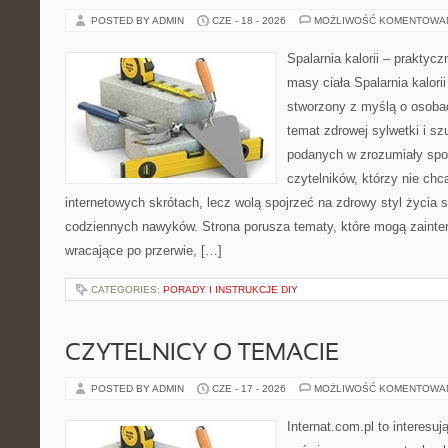
POSTED BY ADMIN
CZE - 18 - 2026
MOŻLIWOŚĆ KOMENTOWA
Spalarnia kalorii – praktyc
masy ciała Spalarnia kalorii
stworzony z myślą o osoba
temat zdrowej sylwetki i sz
podanych w zrozumiały spos
czytelników, którzy nie chc
internetowych skrótach, lecz wolą spojrzeć na zdrowy styl życia 
codziennych nawyków. Strona porusza tematy, które mogą zaint
wracające po przerwie, […]
CATEGORIES:
PORADY I INSTRUKCJE DIY
CZYTELNICY O TEMACIE
POSTED BY ADMIN
CZE - 17 - 2026
MOŻLIWOŚĆ KOMENTOWA
Internat.com.pl to interesu