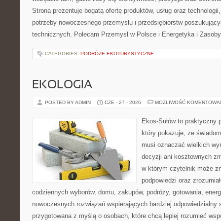
Strona prezentuje bogatą ofertę produktów, usług oraz technologii
potrzeby nowoczesnego przemysłu i przedsiębiorstw poszukując
technicznych. Polecam Przemysł w Polsce i Energetyka i Zasoby
CATEGORIES:
PODRÓŻE EKOTURYSTYCZNE
EKOLOGIA
POSTED BY ADMIN
CZE - 27 - 2026
MOŻLIWOŚĆ KOMENTOWA
Ekos-Sułów to praktyczny p
który pokazuje, że świadom
musi oznaczać wielkich wy
decyzji ani kosztownych zm
w którym czytelnik może zn
podpowiedzi oraz zrozumiał
codziennych wyborów, domu, zakupów, podróży, gotowania, energii
nowoczesnych rozwiązań wspierających bardziej odpowiedzialny st
przygotowana z myślą o osobach, które chcą lepiej rozumieć ws