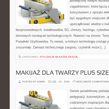
poświęcony nowym technol
zagadnieniom, które łączą 
korzystaniem z sprzętu ele
być wygodnym miejscem dla
uporządkować wiedzę o świec
bezprzewodowych, światłowodów, 5G, chmury, hostingu, cyberbe
domowych rozwiązań technologicznych. Nowości na stronie: Testy
Poradniki Użytkownika. To serwis, w którym technologia zostaje
zrozumiały. Zamiast technicznego żargonu, czytelnik może […]
CATEGORIES:
STYLIZACJE NA KAŻDĄ OKAZJĘ
MAKIJAŻ DLA TWARZY PLUS SIZE
POSTED BY ADMIN
CZE - 15 - 2026
MOŻLIWOŚĆ KOMENTOWA
Serwis poradnikowy poświęc
pielęgnacji, kosmetykom, u
codziennym inspiracjom dla
podkreślać swój charakter n