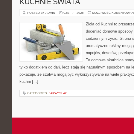
KUCHNIE ŚWIATA
POSTED BY ADMIN
CZE - 7 - 2026
MOŻLIWOŚĆ KOMENTOWAN
Zioła od Kuchni to przestrz
doceniać domowe sposoby w
codziennym życiu. Strona s
aromatyczne rośliny mogą p
napojów, deserów, przekąs
To domowa skarbnica pomys
tylko dodatkiem do dań, lecz stają się naturalnym sposobem na l
pokazuje, że szałwia mogą być wykorzystywane na wiele prakty
kuchni […]
CATEGORIES:
JAKWYSLAC