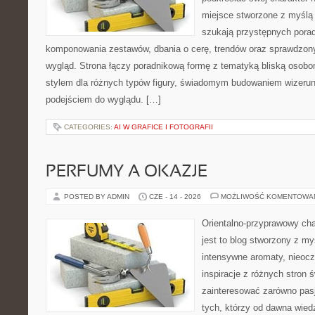
miejsce stworzone z myślą 
szukają przystępnych pora
komponowania zestawów, dbania o cerę, trendów oraz sprawdzon
wygląd. Strona łączy poradnikową formę z tematyką bliską osobom
stylem dla różnych typów figury, świadomym budowaniem wizerun
podejściem do wyglądu. […]
CATEGORIES:
AI W GRAFICE I FOTOGRAFII
PERFUMY A OKAZJE
POSTED BY ADMIN
CZE - 14 - 2026
MOŻLIWOŚĆ KOMENTOWA
Orientalno-przyprawowy char
jest to blog stworzony z my
intensywne aromaty, nieocz
inspiracje z różnych stron 
zainteresować zarówno pasj
tych, którzy od dawna wied