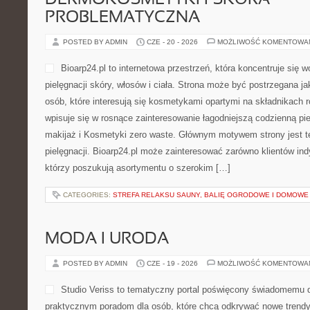
DERMOKOSMETYKI I SKÓRA
PROBLEMATYCZNA
POSTED BY ADMIN
CZE - 20 - 2026
MOŻLIWOŚĆ KOMENTOWA
Bioarp24.pl to internetowa przestrzeń, która koncentruje się 
pielęgnacji skóry, włosów i ciała. Strona może być postrzegana ja
osób, które interesują się kosmetykami opartymi na składnikach ro
wpisuje się w rosnące zainteresowanie łagodniejszą codzienną p
makijaż i Kosmetyki zero waste. Głównym motywem strony jest t
pielęgnacji. Bioarp24.pl może zainteresować zarówno klientów indy
którzy poszukują asortymentu o szerokim […]
CATEGORIES:
STREFA RELAKSU SAUNY, BALIĘ OGRODOWE I DOMOWE
MODA I URODA
POSTED BY ADMIN
CZE - 19 - 2026
MOŻLIWOŚĆ KOMENTOWA
Studio Veriss to tematyczny portal poświęcony świadomemu 
praktycznym poradom dla osób, które chcą odkrywać nowe trendy