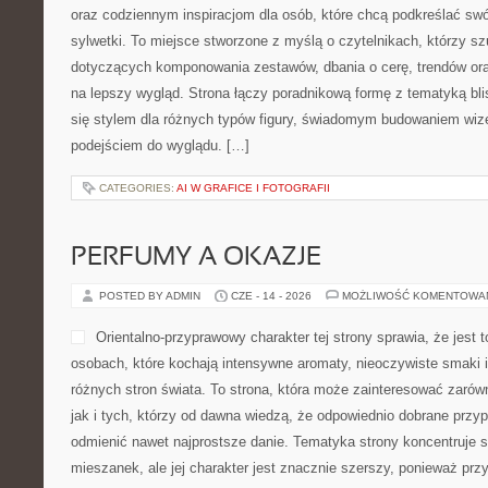
oraz codziennym inspiracjom dla osób, które chcą podkreślać swó
sylwetki. To miejsce stworzone z myślą o czytelnikach, którzy s
dotyczących komponowania zestawów, dbania o cerę, trendów o
na lepszy wygląd. Strona łączy poradnikową formę z tematyką bli
się stylem dla różnych typów figury, świadomym budowaniem wiz
podejściem do wyglądu. […]
CATEGORIES:
AI W GRAFICE I FOTOGRAFII
PERFUMY A OKAZJE
POSTED BY ADMIN
CZE - 14 - 2026
MOŻLIWOŚĆ KOMENTOWA
Orientalno-przyprawowy charakter tej strony sprawia, że jest 
osobach, które kochają intensywne aromaty, nieoczywiste smaki i 
różnych stron świata. To strona, która może zainteresować zarów
jak i tych, którzy od dawna wiedzą, że odpowiednio dobrane przyp
odmienić nawet najprostsze danie. Tematyka strony koncentruje 
mieszanek, ale jej charakter jest znacznie szerszy, ponieważ prz