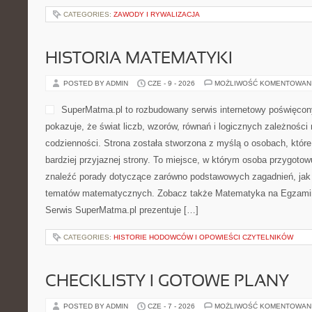
CATEGORIES:
ZAWODY I RYWALIZACJA
HISTORIA MATEMATYKI
POSTED BY ADMIN
CZE - 9 - 2026
MOŻLIWOŚĆ KOMENTOWAN
SuperMatma.pl to rozbudowany serwis internetowy poświęcon
pokazuje, że świat liczb, wzorów, równań i logicznych zależności
codzienności. Strona została stworzona z myślą o osobach, któr
bardziej przyjaznej strony. To miejsce, w którym osoba przygoto
znaleźć porady dotyczące zarówno podstawowych zagadnień, jak
tematów matematycznych. Zobacz także Matematyka na Egzaminie
Serwis SuperMatma.pl prezentuje […]
CATEGORIES:
HISTORIE HODOWCÓW I OPOWIEŚCI CZYTELNIKÓW
CHECKLISTY I GOTOWE PLANY
POSTED BY ADMIN
CZE - 7 - 2026
MOŻLIWOŚĆ KOMENTOWAN