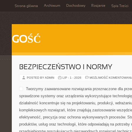
Archiwum
Dochodowy
Rosjanie
Strona główna
Spis Treści
GOŚĆ
BEZPIECZEŃSTWO I NORMY
POSTED BY ADMIN
LIP - 1 - 2026
MOŻLIWOŚĆ KOMENTOWAN
Tworzymy zaawansowane rozwiązania przeznaczone dla przem
sprawdzone systemy oraz urządzenia wykorzystujące technologię
działalność koncentruje się na projektowaniu, produkcji, wdrażani
kompleksowych rozwiązań, które znajdują zastosowanie wszędzie 
efektywność, precyzja oraz ochrona wykonywanych procesów. Stro
produktów, usług oraz technologii, które odpowiadają na potrzeb
przedsiębiorstw poszukujących niezawodnych rozwiązań technic