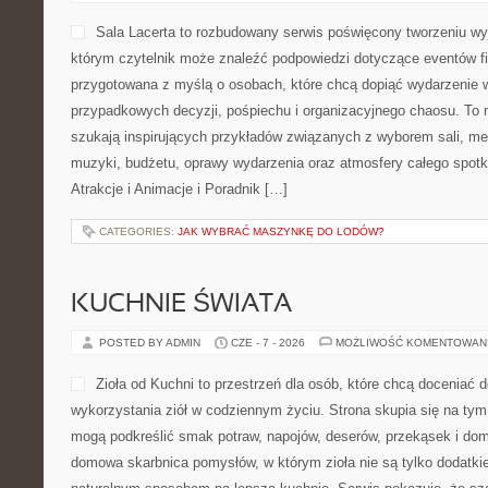
Sala Lacerta to rozbudowany serwis poświęcony tworzeniu w
którym czytelnik może znaleźć podpowiedzi dotyczące eventów f
przygotowana z myślą o osobach, które chcą dopiąć wydarzenie 
przypadkowych decyzji, pośpiechu i organizacyjnego chaosu. To m
szukają inspirujących przykładów związanych z wyborem sali, menu
muzyki, budżetu, oprawy wydarzenia oraz atmosfery całego spotk
Atrakcje i Animacje i Poradnik […]
CATEGORIES:
JAK WYBRAĆ MASZYNKĘ DO LODÓW?
KUCHNIE ŚWIATA
POSTED BY ADMIN
CZE - 7 - 2026
MOŻLIWOŚĆ KOMENTOWAN
Zioła od Kuchni to przestrzeń dla osób, które chcą docenia
wykorzystania ziół w codziennym życiu. Strona skupia się na tym
mogą podkreślić smak potraw, napojów, deserów, przekąsek i do
domowa skarbnica pomysłów, w którym zioła nie są tylko dodatkie