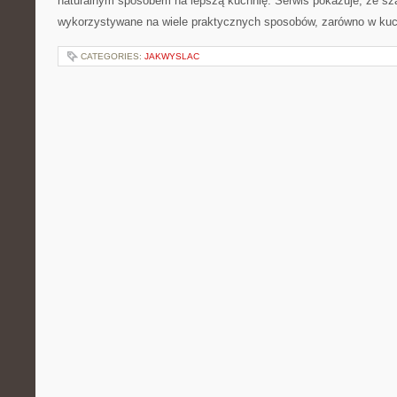
naturalnym sposobem na lepszą kuchnię. Serwis pokazuje, że sz
wykorzystywane na wiele praktycznych sposobów, zarówno w kuc
CATEGORIES:
JAKWYSLAC