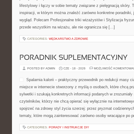
lifestylowy i łączy w sobie tematy związane z pielęgnacją skóry.
inspiracji, w którym można znaleźć zarówno konkretne poradniki,
wygląd. Polecam Profesjonalne triki wizażystów i Stylizacja fryzu
przede wszystkim na wizażu, ale nie ogranicza się […]
CATEGORIES:
WĘDKARSTWO A ZDROWIE
PORADNIK SUPLEMENTACYJNY
POSTED BY ADMIN
CZE - 18 - 2026
MOŻLIWOŚĆ KOMENTOWA
Spalarnia kalorii – praktyczny przewodnik po redukcji masy ciał
miejsce w internecie stworzony z myślą o osobach, które chcą p
sylwetki i szukają konkretnych informacji podanych w zrozumiały 
czytelników, którzy nie chcą opierać się wyłącznie na internetowy
spojrzeć na zdrowy styl życia szerzej: przez pryzmat codzienny
tematy, które mogą zainteresować zarówno osoby wracające po p
CATEGORIES:
PORADY I INSTRUKCJE DIY