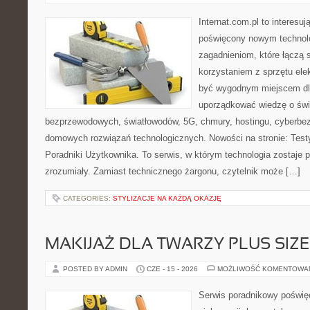
Internat.com.pl to interesu
poświęcony nowym technol
zagadnieniom, które łączą 
korzystaniem z sprzętu ele
być wygodnym miejscem dla
uporządkować wiedzę o świec
bezprzewodowych, światłowodów, 5G, chmury, hostingu, cyberbe
domowych rozwiązań technologicznych. Nowości na stronie: Testy
Poradniki Użytkownika. To serwis, w którym technologia zostaje
zrozumiały. Zamiast technicznego żargonu, czytelnik może […]
CATEGORIES:
STYLIZACJE NA KAŻDĄ OKAZJĘ
MAKIJAŻ DLA TWARZY PLUS SIZE
POSTED BY ADMIN
CZE - 15 - 2026
MOŻLIWOŚĆ KOMENTOWA
Serwis poradnikowy poświęc