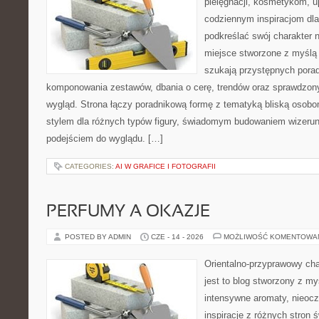
pielęgnacji, kosmetykom, u
codziennym inspiracjom dla
podkreślać swój charakter n
miejsce stworzone z myślą 
szukają przystępnych pora
komponowania zestawów, dbania o cerę, trendów oraz sprawdzon
wygląd. Strona łączy poradnikową formę z tematyką bliską osobom
stylem dla różnych typów figury, świadomym budowaniem wizerun
podejściem do wyglądu. […]
CATEGORIES:
AI W GRAFICE I FOTOGRAFII
PERFUMY A OKAZJE
POSTED BY ADMIN
CZE - 14 - 2026
MOŻLIWOŚĆ KOMENTOWA
Orientalno-przyprawowy char
jest to blog stworzony z my
intensywne aromaty, nieocz
inspiracje z różnych stron 