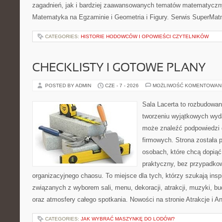
zagadnień, jak i bardziej zaawansowanych tematów matematyczn
Matematyka na Egzaminie i Geometria i Figury. Serwis SuperMatm
CATEGORIES:
HISTORIE HODOWCÓW I OPOWIEŚCI CZYTELNIKÓW
CHECKLISTY I GOTOWE PLANY
POSTED BY ADMIN
CZE - 7 - 2026
MOŻLIWOŚĆ KOMENTOWAN
Sala Lacerta to rozbudowa
tworzeniu wyjątkowych wyda
może znaleźć podpowiedzi
firmowych. Strona została 
osobach, które chcą dopią
praktyczny, bez przypadkow
organizacyjnego chaosu. To miejsce dla tych, którzy szukają ins
związanych z wyborem sali, menu, dekoracji, atrakcji, muzyki, b
oraz atmosfery całego spotkania. Nowości na stronie Atrakcje i A
CATEGORIES:
JAK WYBRAĆ MASZYNKĘ DO LODÓW?