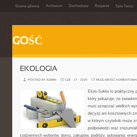
Archiwum
Dochodowy
Rosjanie
Strona główna
Spis Treści
GOŚĆ
EKOLOGIA
POSTED BY ADMIN
CZE - 27 - 2026
MOŻLIWOŚĆ KOMENTOWA
Ekos-Sułów to praktyczny p
który pokazuje, że świadom
musi oznaczać wielkich wy
decyzji ani kosztownych zm
w którym czytelnik może zn
podpowiedzi oraz zrozumiał
codziennych wyborów, domu, zakupów, podróży, gotowania, energii