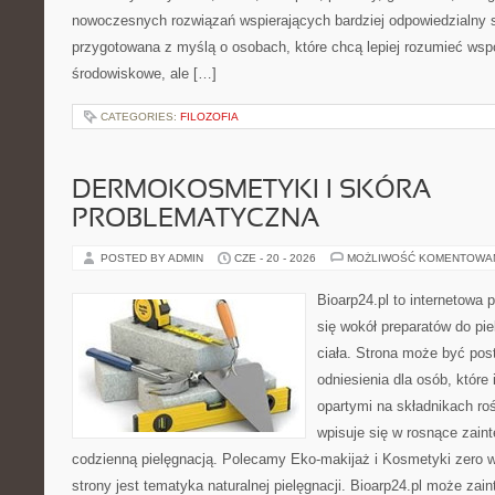
nowoczesnych rozwiązań wspierających bardziej odpowiedzialny st
przygotowana z myślą o osobach, które chcą lepiej rozumieć ws
środowiskowe, ale […]
CATEGORIES:
FILOZOFIA
DERMOKOSMETYKI I SKÓRA
PROBLEMATYCZNA
POSTED BY ADMIN
CZE - 20 - 2026
MOŻLIWOŚĆ KOMENTOWA
Bioarp24.pl to internetowa 
się wokół preparatów do pie
ciała. Strona może być pos
odniesienia dla osób, które
opartymi na składnikach roś
wpisuje się w rosnące zain
codzienną pielęgnacją. Polecamy Eko-makijaż i Kosmetyki zer
strony jest tematyka naturalnej pielęgnacji. Bioarp24.pl może za