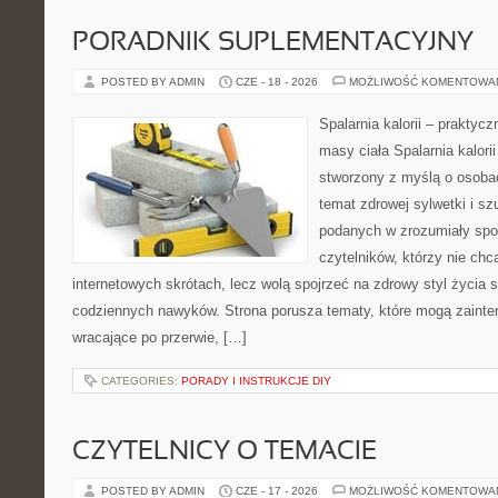
PORADNIK SUPLEMENTACYJNY
POSTED BY ADMIN
CZE - 18 - 2026
MOŻLIWOŚĆ KOMENTOWA
Spalarnia kalorii – praktyc
masy ciała Spalarnia kalorii
stworzony z myślą o osoba
temat zdrowej sylwetki i sz
podanych w zrozumiały spos
czytelników, którzy nie chc
internetowych skrótach, lecz wolą spojrzeć na zdrowy styl życia 
codziennych nawyków. Strona porusza tematy, które mogą zaint
wracające po przerwie, […]
CATEGORIES:
PORADY I INSTRUKCJE DIY
CZYTELNICY O TEMACIE
POSTED BY ADMIN
CZE - 17 - 2026
MOŻLIWOŚĆ KOMENTOWA