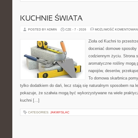
KUCHNIE ŚWIATA
POSTED BY ADMIN
CZE - 7 - 2026
MOŻLIWOŚĆ KOMENTOWAN
Zioła od Kuchni to przestrz
doceniać domowe sposoby w
codziennym życiu. Strona s
aromatyczne rośliny mogą p
napojów, deserów, przekąs
To domowa skarbnica pomys
tylko dodatkiem do dań, lecz stają się naturalnym sposobem na l
pokazuje, że szałwia mogą być wykorzystywane na wiele prakty
kuchni […]
CATEGORIES:
JAKWYSLAC