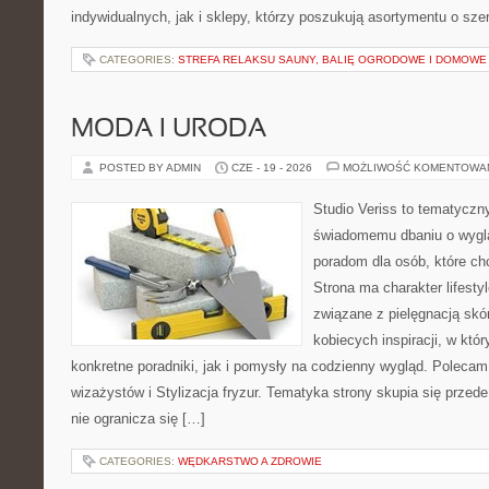
indywidualnych, jak i sklepy, którzy poszukują asortymentu o sz
CATEGORIES:
STREFA RELAKSU SAUNY, BALIĘ OGRODOWE I DOMOWE
MODA I URODA
POSTED BY ADMIN
CZE - 19 - 2026
MOŻLIWOŚĆ KOMENTOWA
Studio Veriss to tematyczn
świadomemu dbaniu o wygl
poradom dla osób, które ch
Strona ma charakter lifesty
związane z pielęgnacją skó
kobiecych inspiracji, w kt
konkretne poradniki, jak i pomysły na codzienny wygląd. Polecam 
wizażystów i Stylizacja fryzur. Tematyka strony skupia się przed
nie ogranicza się […]
CATEGORIES:
WĘDKARSTWO A ZDROWIE