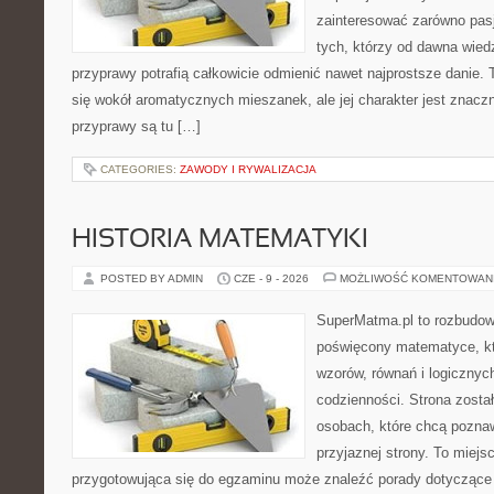
zainteresować zarówno pasj
tych, którzy od dawna wied
przyprawy potrafią całkowicie odmienić nawet najprostsze danie.
się wokół aromatycznych mieszanek, ale jej charakter jest znacz
przyprawy są tu […]
CATEGORIES:
ZAWODY I RYWALIZACJA
HISTORIA MATEMATYKI
POSTED BY ADMIN
CZE - 9 - 2026
MOŻLIWOŚĆ KOMENTOWAN
SuperMatma.pl to rozbudow
poświęcony matematyce, któ
wzorów, równań i logicznyc
codzienności. Strona zosta
osobach, które chcą poznaw
przyjaznej strony. To miej
przygotowująca się do egzaminu może znaleźć porady dotycząc