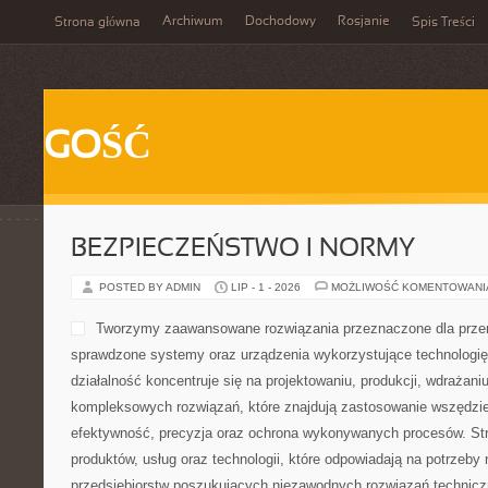
Archiwum
Dochodowy
Rosjanie
Strona główna
Spis Treści
GOŚĆ
BEZPIECZEŃSTWO I NORMY
POSTED BY ADMIN
LIP - 1 - 2026
MOŻLIWOŚĆ KOMENTOWAN
Tworzymy zaawansowane rozwiązania przeznaczone dla przem
sprawdzone systemy oraz urządzenia wykorzystujące technologię
działalność koncentruje się na projektowaniu, produkcji, wdrażani
kompleksowych rozwiązań, które znajdują zastosowanie wszędzie 
efektywność, precyzja oraz ochrona wykonywanych procesów. Stro
produktów, usług oraz technologii, które odpowiadają na potrzeb
przedsiębiorstw poszukujących niezawodnych rozwiązań technic