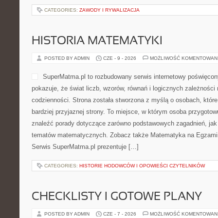
CATEGORIES:
ZAWODY I RYWALIZACJA
HISTORIA MATEMATYKI
POSTED BY ADMIN
CZE - 9 - 2026
MOŻLIWOŚĆ KOMENTOWAN
SuperMatma.pl to rozbudowany serwis internetowy poświęcon
pokazuje, że świat liczb, wzorów, równań i logicznych zależności
codzienności. Strona została stworzona z myślą o osobach, któr
bardziej przyjaznej strony. To miejsce, w którym osoba przygoto
znaleźć porady dotyczące zarówno podstawowych zagadnień, jak
tematów matematycznych. Zobacz także Matematyka na Egzaminie
Serwis SuperMatma.pl prezentuje […]
CATEGORIES:
HISTORIE HODOWCÓW I OPOWIEŚCI CZYTELNIKÓW
CHECKLISTY I GOTOWE PLANY
POSTED BY ADMIN
CZE - 7 - 2026
MOŻLIWOŚĆ KOMENTOWAN