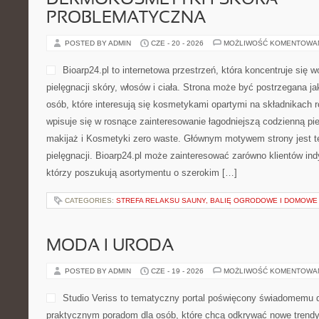
DERMOKOSMETYKI I SKÓRA
PROBLEMATYCZNA
POSTED BY ADMIN
CZE - 20 - 2026
MOŻLIWOŚĆ KOMENTOWA
Bioarp24.pl to internetowa przestrzeń, która koncentruje się 
pielęgnacji skóry, włosów i ciała. Strona może być postrzegana ja
osób, które interesują się kosmetykami opartymi na składnikach ro
wpisuje się w rosnące zainteresowanie łagodniejszą codzienną p
makijaż i Kosmetyki zero waste. Głównym motywem strony jest t
pielęgnacji. Bioarp24.pl może zainteresować zarówno klientów indy
którzy poszukują asortymentu o szerokim […]
CATEGORIES:
STREFA RELAKSU SAUNY, BALIĘ OGRODOWE I DOMOWE
MODA I URODA
POSTED BY ADMIN
CZE - 19 - 2026
MOŻLIWOŚĆ KOMENTOWA
Studio Veriss to tematyczny portal poświęcony świadomemu 
praktycznym poradom dla osób, które chcą odkrywać nowe trendy