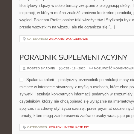
lifestylowy i łączy w sobie tematy związane z pielęgnacją skóry.
inspiracji, w którym można znaleźć zarówno konkretne poradniki,
wygląd. Polecam Profesjonalne triki wizażystów i Stylizacja fryzu
przede wszystkim na wizażu, ale nie ogranicza się […]
CATEGORIES:
WĘDKARSTWO A ZDROWIE
PORADNIK SUPLEMENTACYJNY
POSTED BY ADMIN
CZE - 18 - 2026
MOŻLIWOŚĆ KOMENTOWA
Spalarnia kalorii – praktyczny przewodnik po redukcji masy ciał
miejsce w internecie stworzony z myślą o osobach, które chcą p
sylwetki i szukają konkretnych informacji podanych w zrozumiały 
czytelników, którzy nie chcą opierać się wyłącznie na internetowy
spojrzeć na zdrowy styl życia szerzej: przez pryzmat codzienny
tematy, które mogą zainteresować zarówno osoby wracające po p
CATEGORIES:
PORADY I INSTRUKCJE DIY