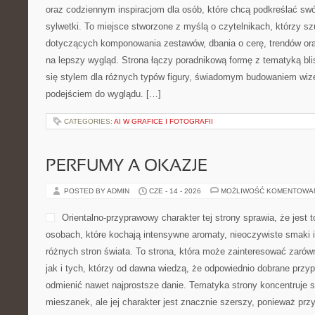
oraz codziennym inspiracjom dla osób, które chcą podkreślać swó
sylwetki. To miejsce stworzone z myślą o czytelnikach, którzy s
dotyczących komponowania zestawów, dbania o cerę, trendów o
na lepszy wygląd. Strona łączy poradnikową formę z tematyką bli
się stylem dla różnych typów figury, świadomym budowaniem wiz
podejściem do wyglądu. […]
CATEGORIES:
AI W GRAFICE I FOTOGRAFII
PERFUMY A OKAZJE
POSTED BY ADMIN
CZE - 14 - 2026
MOŻLIWOŚĆ KOMENTOWA
Orientalno-przyprawowy charakter tej strony sprawia, że jest 
osobach, które kochają intensywne aromaty, nieoczywiste smaki i 
różnych stron świata. To strona, która może zainteresować zarów
jak i tych, którzy od dawna wiedzą, że odpowiednio dobrane przyp
odmienić nawet najprostsze danie. Tematyka strony koncentruje 
mieszanek, ale jej charakter jest znacznie szerszy, ponieważ prz