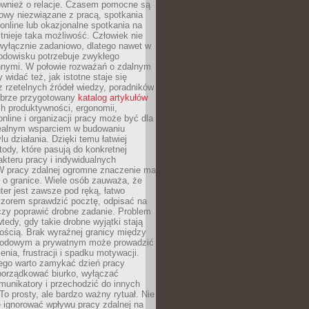
również o relacje. Czasem pomocne są
owy niezwiązane z pracą, spotkania
 online lub okazjonalne spotkania na
istnieje taka możliwość. Człowiek nie
wyłącznie zadaniowo, dlatego nawet w
odowisku potrzebuje zwykłego
innymi. W połowie rozważań o zdalnym
 widać też, jak istotne staje się
z rzetelnych źródeł wiedzy, poradników
dobrze przygotowany
katalog artykułów
h produktywności, ergonomii,
nline i organizacji pracy może być dla
realnym wsparciem w budowaniu
lu działania. Dzięki temu łatwiej
ody, które pasują do konkretnej
akteru pracy i indywidualnych
 W pracy zdalnej ogromne znaczenie ma
 o granice. Wiele osób zauważa, że
er jest zawsze pod ręką, łatwo
czorem sprawdzić pocztę, odpisać na
zy poprawić drobne zadanie. Problem
wtedy, gdy takie drobne wyjątki stają
ością. Brak wyraźnej granicy między
odowym a prywatnym może prowadzić
nia, frustracji i spadku motywacji.
tego warto zamykać dzień pracy
porządkować biurko, wyłączać
unikatory i przechodzić do innych
To prosty, ale bardzo ważny rytuał. Nie
 ignorować wpływu pracy zdalnej na