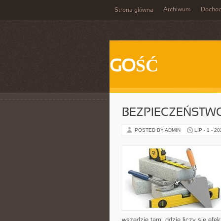
Archiwum
Docho
Strona główna
GOŚĆ
BEZPIECZEŃSTW
POSTED BY ADMIN
LIP - 1 - 2
wszędzie tam, gdzie liczy się ef