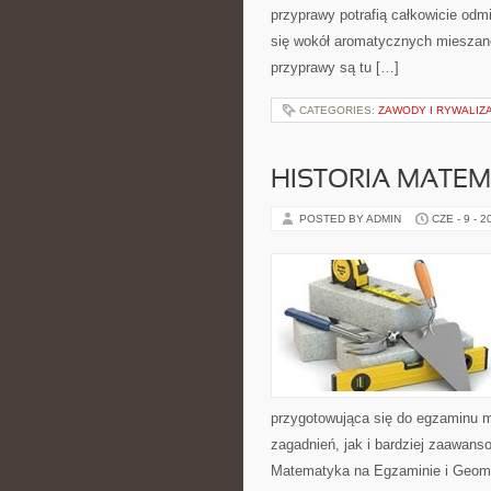
przyprawy potrafią całkowicie odm
się wokół aromatycznych mieszanek
przyprawy są tu […]
CATEGORIES:
ZAWODY I RYWALIZ
HISTORIA MATEM
POSTED BY ADMIN
CZE - 9 - 2
przygotowująca się do egzaminu 
zagadnień, jak i bardziej zaawa
Matematyka na Egzaminie i Geomet