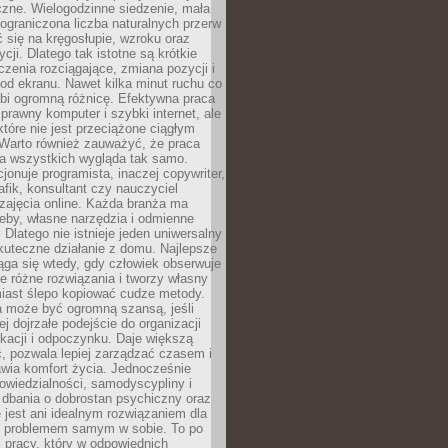
czne. Wielogodzinne siedzenie, mała
i ograniczona liczba naturalnych przerw
 się na kręgosłupie, wzroku oraz
cji. Dlatego tak istotne są krótkie
czenia rozciągające, zmiana pozycji i
d ekranu. Nawet kilka minut ruchu co
obi ogromną różnicę. Efektywna praca
sprawny komputer i szybki internet, ale
 które nie jest przeciążone ciągłym
Warto również zauważyć, że praca
la wszystkich wygląda tak samo.
cjonuje programista, inaczej copywriter,
afik, konsultant czy nauczyciel
zajęcia online. Każda branża ma
eby, własne narzędzia i odmienne
 Dlatego nie istnieje jeden uniwersalny
kuteczne działanie z domu. Najlepsze
iąga się wtedy, gdy człowiek obserwuje
uje różne rozwiązania i tworzy własny
iast ślepo kopiować cudze metody.
a może być ogromną szansą, jeśli
ej dojrzałe podejście do organizacji
kacji i odpoczynku. Daje większą
, pozwala lepiej zarządzać czasem i
wia komfort życia. Jednocześnie
wiedzialności, samodyscypliny i
dbania o dobrostan psychiczny oraz
e jest ani idealnym rozwiązaniem dla
i problemem samym w sobie. To po
 pracy, który w odpowiednich