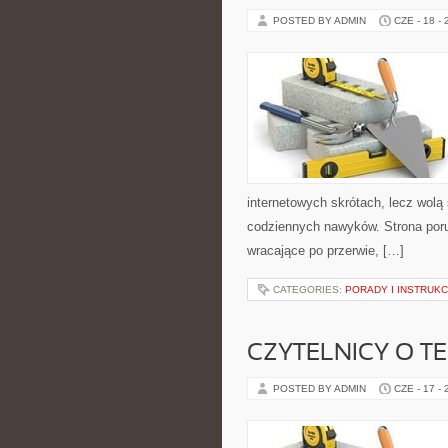
POSTED BY ADMIN
CZE - 18 -
internetowych skrótach, lecz wolą
codziennych nawyków. Strona por
wracające po przerwie, […]
CATEGORIES:
PORADY I INSTRUKC
CZYTELNICY O T
POSTED BY ADMIN
CZE - 17 -