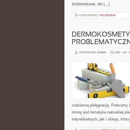
środowiskowe, ale […]
CATEGORIES:
FILOZOFIA
DERMOKOSMETYK
PROBLEMATYCZ
POSTED BY ADMIN
CZE - 20 -
codzienną pielęgnacją. Polecamy
strony jest tematyka naturalnej pi
indywidualnych, jak i sklepy, któ