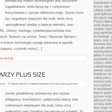
poświęcony nowym technologiom oraz wszystkim
warunkach m
w tym, aby 
zagadnieniom, które łączą się z codziennym
zdalna codz
korzystaniem z sprzętu elektronicznego. Strona może
uporządkowa
ale także n
być wygodnym miejscem dla osób, które chcą
Praca zdalna
uporządkować wiedzę o świecie internetu, sieci
osób atrakc
modelu zatru
5G, chmury, hostingu, cyberbezpieczeństwa oraz
pracowników 
technologii,
ych. Nowości na stronie: Testy i Recenzje Sprzętu i
pracy oraz d
, w którym technologia zostaje pokazana w sposób
domowe biur
zaczęło pełn
 żargonu, czytelnik może […]
wykonywani
jednych ozn
DĄ OKAZJĘ
wyzwanie zw
czasu i oddz
zawodowego.
pewne: praca
krajobraz w
ARZY PLUS SIZE
zaletą pracy
koniecznośc
MAKIJAŻ
 2026
MOŻLIWOŚĆ KOMENTOWANIA
ZOSTAŁA WYŁĄCZONA
oszczędzać c
DLA
to możliwość
TWARZY
PLUS
lepsze godz
Serwis poradnikowy poświęcony jest stylowi,
SIZE
życiem rodz
pielęgnacji, kosmetykom, upiększaniu twarzy oraz
własnym har
od razu dob
codziennym inspiracjom dla osób, które chcą
dom staje si
podkreślać swój charakter niezależnie od sylwetki. To
rozproszenie