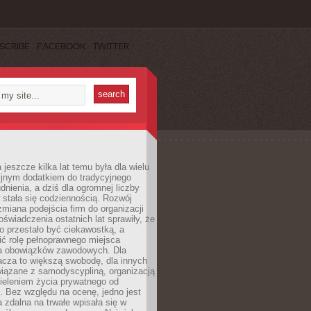
SCRIBE
FACEBOOK
TWITTER
 jeszcze kilka lat temu była dla wielu
yjnym dodatkiem do tradycyjnego
dnienia, a dziś dla ogromnej liczby
stała się codziennością. Rozwój
 zmiana podejścia firm do organizacji
oświadczenia ostatnich lat sprawiły, że
o przestało być ciekawostką, a
ić rolę pełnoprawnego miejsca
a obowiązków zawodowych. Dla
acza to większą swobodę, dla innych
iązane z samodyscypliną, organizacją
ieleniem życia prywatnego od
 Bez względu na ocenę, jedno jest
 zdalna na trwałe wpisała się w