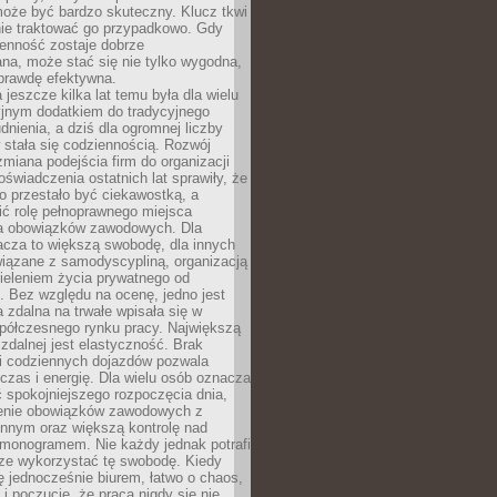
oże być bardzo skuteczny. Klucz tkwi
nie traktować go przypadkowo. Gdy
ienność zostaje dobrze
na, może stać się nie tylko wygodna,
aprawdę efektywna.
 jeszcze kilka lat temu była dla wielu
yjnym dodatkiem do tradycyjnego
dnienia, a dziś dla ogromnej liczby
stała się codziennością. Rozwój
 zmiana podejścia firm do organizacji
oświadczenia ostatnich lat sprawiły, że
o przestało być ciekawostką, a
ić rolę pełnoprawnego miejsca
a obowiązków zawodowych. Dla
acza to większą swobodę, dla innych
iązane z samodyscypliną, organizacją
ieleniem życia prywatnego od
 Bez względu na ocenę, jedno jest
 zdalna na trwałe wpisała się w
spółczesnego rynku pracy. Największą
 zdalnej jest elastyczność. Brak
i codziennych dojazdów pozwala
zas i energię. Dla wielu osób oznacza
 spokojniejszego rozpoczęcia dnia,
enie obowiązków zawodowych z
innym oraz większą kontrolę nad
monogramem. Nie każdy jednak potrafi
rze wykorzystać tę swobodę. Kiedy
ę jednocześnie biurem, łatwo o chaos,
 i poczucie, że praca nigdy się nie