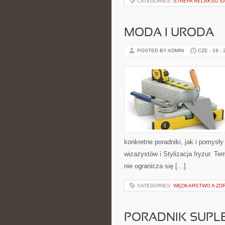
CATEGORIES:
STREFA RELAKSU S
MODA I URODA
POSTED BY ADMIN
CZE - 19 -
konkretne poradniki, jak i pomysły
wizażystów i Stylizacja fryzur. T
nie ogranicza się […]
CATEGORIES:
WĘDKARSTWO A ZD
PORADNIK SUPL