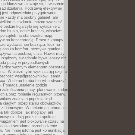
ego kluczowe okazuje się stworzenie
sad działania. Podstawą efektywnej
j jest odpowiednio przygotowana
Nie każdy ma osobny gabinet, ale
wielkim mieszkaniu można wydzielić
re będzie kojarzyło się wyłącznie z
ne biurko, dobre krzesło, właściwe
i porządek na stanowisku mają
yw na koncentrację. Praca z kanapy
oże wydawać się kusząca, lecz na
 obniża komfort, rozmywa granice i
wpływa na postawę ciała. Nawet mały
 urządzony świadomie bywa lepszy niż
oda pracy w przypadkowych
Bardzo ważnym elementem pozostaje
nia. W biurze rytm wyznaczają często
obecność współpracowników i sama
sca. W domu trzeba ten rytm stworzyć
e. Pomaga ustalenie godzin
i zakończenia pracy, planowanie zadań
dnia oraz robienie regularnych przerw.
ników zdalnych popełnia błąd
a ciągłym przeplataniu obowiązków
z domowymi. W efekcie ani praca nie
a tak dobrze, jak mogłaby, ani
rawy nie dają poczucia spokoju.
wiązaniem jest blokowanie czasu na
adania i świadome przechodzenie
i. Nie mniej istotna jest komunikacja.
a wymaga większej uważności w