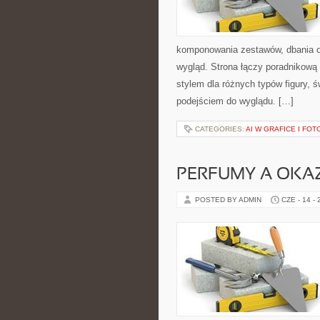
komponowania zestawów, dbania o
wygląd. Strona łączy poradnikową 
stylem dla różnych typów figury,
podejściem do wyglądu. […]
CATEGORIES:
AI W GRAFICE I FOT
PERFUMY A OKA
POSTED BY ADMIN
CZE - 14 -