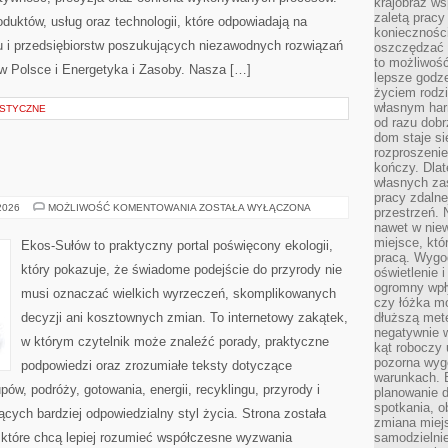
krajobraz w
zaletą pracy
oduktów, usług oraz technologii, które odpowiadają na
koniecznośc
 i przedsiębiorstw poszukujących niezawodnych rozwiązań
oszczędzać c
to możliwość
 Polsce i Energetyka i Zasoby. Nasza […]
lepsze godz
życiem rodz
własnym har
STYCZNE
od razu dob
dom staje si
rozproszenie
kończy. Dlat
własnych za
pracy zdalne
EKOLOGIA
 2026
MOŻLIWOŚĆ KOMENTOWANIA
ZOSTAŁA WYŁĄCZONA
przestrzeń. 
nawet w nie
miejsce, któ
Ekos-Sułów to praktyczny portal poświęcony ekologii,
pracą. Wygod
który pokazuje, że świadome podejście do przyrody nie
oświetlenie 
ogromny wpł
musi oznaczać wielkich wyrzeczeń, skomplikowanych
czy łóżka m
decyzji ani kosztownych zmian. To internetowy zakątek,
dłuższą metę
negatywnie 
w którym czytelnik może znaleźć porady, praktyczne
kąt roboczy
pozorna wyg
podpowiedzi oraz zrozumiałe teksty dotyczące
warunkach. 
w, podróży, gotowania, energii, recyklingu, przyrody i
planowanie d
spotkania, 
ych bardziej odpowiedzialny styl życia. Strona została
zmiana miej
które chcą lepiej rozumieć współczesne wyzwania
samodzielni