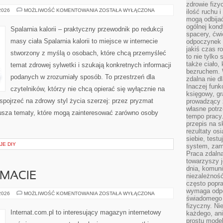
zdrowie fizy
PORADNIK
 2026
MOŻLIWOŚĆ KOMENTOWANIA
ZOSTAŁA WYŁĄCZONA
ilość ruchu 
SUPLEMENTACYJNY
mogą odbijać
ogólnej kondy
Spalarnia kalorii – praktyczny przewodnik po redukcji
spacery, ćwi
masy ciała Spalarnia kalorii to miejsce w internecie
odpoczynek o
jakiś czas r
stworzony z myślą o osobach, które chcą przemyśleć
to nie tylko 
także ciało,
temat zdrowej sylwetki i szukają konkretnych informacji
bezruchem. 
podanych w zrozumiały sposób. To przestrzeń dla
zdalna nie d
Inaczej funk
czytelników, którzy nie chcą opierać się wyłącznie na
księgowy, gr
 spojrzeć na zdrowy styl życia szerzej: przez pryzmat
prowadzący 
własne potrz
usza tematy, które mogą zainteresować zarówno osoby
tempo pracy.
przepis na s
rezultaty os
siebie, test
JE DIY
system, zam
Praca zdaln
towarzyszy j
dnia, komuni
EMACIE
niezależność
często popra
wymaga odpo
CZYTELNICY
 2026
MOŻLIWOŚĆ KOMENTOWANIA
ZOSTAŁA WYŁĄCZONA
świadomego 
O
TEMACIE
fizyczny. Ni
Internat.com.pl to interesujący magazyn internetowy
każdego, an
prostu model