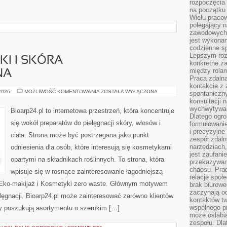
rozpoczęcia 
na początku 
Wielu pracow
polegający n
zawodowych 
jest wykonan
codzienne sp
Lepszym roz
I I SKÓRA
konkretne z
między rolam
NA
Praca zdaln
kontakcie z
DERMOKOSMETYKI
 2026
MOŻLIWOŚĆ KOMENTOWANIA
ZOSTAŁA WYŁĄCZONA
spontaniczny
I
konsultacji 
SKÓRA
PROBLEMATYCZNA
wychwytywan
Bioarp24.pl to internetowa przestrzeń, która koncentruje
Dlatego ogr
się wokół preparatów do pielęgnacji skóry, włosów i
formułowani
i precyzyjne
ciała. Strona może być postrzegana jako punkt
zespół zdaln
narzędziach,
odniesienia dla osób, które interesują się kosmetykami
jest zaufani
opartymi na składnikach roślinnych. To strona, która
przekazywani
chaosu. Pra
wpisuje się w rosnące zainteresowanie łagodniejszą
relacje społ
 Eko-makijaż i Kosmetyki zero waste. Głównym motywem
brak biurowe
zaczynają o
elęgnacji. Bioarp24.pl może zainteresować zarówno klientów
kontaktów tw
wspólnego 
rzy poszukują asortymentu o szerokim […]
może osłabi
zespołu. Dla