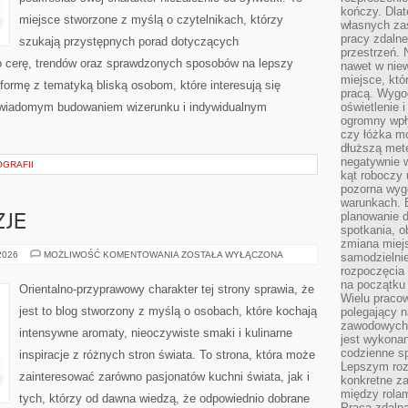
kończy. Dlat
miejsce stworzone z myślą o czytelnikach, którzy
własnych za
pracy zdalne
szukają przystępnych porad dotyczących
przestrzeń. 
 cerę, trendów oraz sprawdzonych sposobów na lepszy
nawet w nie
miejsce, któ
formę z tematyką bliską osobom, które interesują się
pracą. Wygod
 świadomym budowaniem wizerunku i indywidualnym
oświetlenie 
ogromny wpł
czy łóżka m
dłuższą metę
negatywnie 
OGRAFII
kąt roboczy
pozorna wyg
warunkach. 
planowanie d
ZJE
spotkania, 
zmiana miej
PERFUMY
 2026
MOŻLIWOŚĆ KOMENTOWANIA
ZOSTAŁA WYŁĄCZONA
samodzielni
A
rozpoczęcia 
OKAZJE
na początku 
Orientalno-przyprawowy charakter tej strony sprawia, że
Wielu pracow
jest to blog stworzony z myślą o osobach, które kochają
polegający n
zawodowych 
intensywne aromaty, nieoczywiste smaki i kulinarne
jest wykonan
codzienne sp
inspiracje z różnych stron świata. To strona, która może
Lepszym roz
zainteresować zarówno pasjonatów kuchni świata, jak i
konkretne z
między rolam
tych, którzy od dawna wiedzą, że odpowiednio dobrane
Praca zdaln