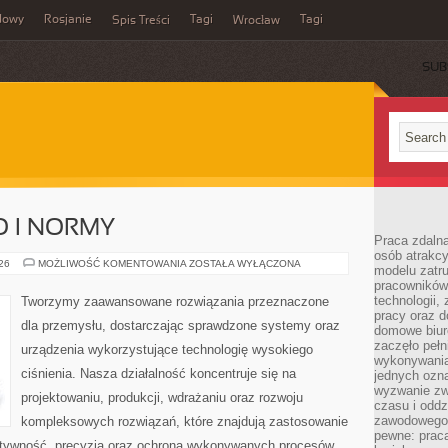
dowy
Rosjanie
Tagi
Tagi
Spis Treści
Wrocław
SUB
O I NORMY
Praca zdalna
osób atrakc
BEZPIECZEŃSTWO
026
MOŻLIWOŚĆ KOMENTOWANIA
ZOSTAŁA WYŁĄCZONA
modelu zatru
I
pracowników 
NORMY
technologii,
Tworzymy zaawansowane rozwiązania przeznaczone
pracy oraz d
dla przemysłu, dostarczając sprawdzone systemy oraz
domowe biur
zaczęło pełn
urządzenia wykorzystujące technologię wysokiego
wykonywani
ciśnienia. Nasza działalność koncentruje się na
jednych ozn
wyzwanie zw
projektowaniu, produkcji, wdrażaniu oraz rozwoju
czasu i oddz
zawodowego.
kompleksowych rozwiązań, które znajdują zastosowanie
pewne: praca
ektywność, precyzja oraz ochrona wykonywanych procesów.