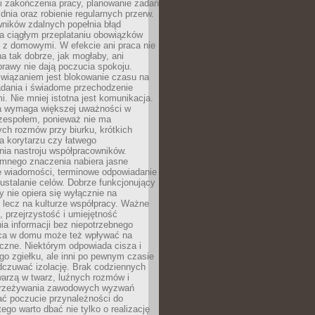
i zakończenia pracy, planowanie zadań
dnia oraz robienie regularnych przerw.
ników zdalnych popełnia błąd
a ciągłym przeplataniu obowiązków
z domowymi. W efekcie ani praca nie
a tak dobrze, jak mogłaby, ani
rawy nie dają poczucia spokoju.
wiązaniem jest blokowanie czasu na
adania i świadome przechodzenie
i. Nie mniej istotna jest komunikacja.
a wymaga większej uważności w
 zespołem, ponieważ nie ma
ch rozmów przy biurku, krótkich
na korytarzu czy łatwego
ia nastroju współpracowników.
omnego znaczenia nabiera jasne
e wiadomości, terminowe odpowiadanie
 ustalanie celów. Dobrze funkcjonujący
y nie opiera się wyłącznie na
 lecz na kulturze współpracy. Ważne
e, przejrzystość i umiejętność
a informacji bez niepotrzebnego
ca w domu może też wpływać na
eczne. Niektórym odpowiada cisza i
go zgiełku, ale inni po pewnym czasie
dczuwać izolację. Brak codziennych
arzą w twarz, luźnych rozmów i
przeżywania zawodowych wyzwań
ać poczucie przynależności do
tego warto dbać nie tylko o realizację