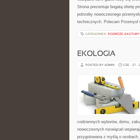
Strona prezentuje bogatą ofertę pr
potrzeby nowoczesnego przemysłu
technicznych. Polecam Przemysł w
CATEGORIES:
PODRÓŻE EKOTURY
EKOLOGIA
POSTED BY ADMIN
CZE - 27 -
codziennych wyborów, domu, zakupó
nowoczesnych rozwiązań wspierając
przygotowana z myślą o osobach, 