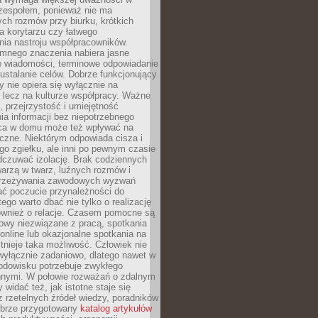
 zespołem, ponieważ nie ma
ch rozmów przy biurku, krótkich
na korytarzu czy łatwego
ia nastroju współpracowników.
omnego znaczenia nabiera jasne
e wiadomości, terminowe odpowiadanie
 ustalanie celów. Dobrze funkcjonujący
y nie opiera się wyłącznie na
 lecz na kulturze współpracy. Ważne
e, przejrzystość i umiejętność
a informacji bez niepotrzebnego
ca w domu może też wpływać na
eczne. Niektórym odpowiada cisza i
go zgiełku, ale inni po pewnym czasie
dczuwać izolację. Brak codziennych
arzą w twarz, luźnych rozmów i
przeżywania zawodowych wyzwań
ać poczucie przynależności do
tego warto dbać nie tylko o realizację
również o relacje. Czasem pomocne są
owy niezwiązane z pracą, spotkania
 online lub okazjonalne spotkania na
istnieje taka możliwość. Człowiek nie
wyłącznie zadaniowo, dlatego nawet w
odowisku potrzebuje zwykłego
innymi. W połowie rozważań o zdalnym
 widać też, jak istotne staje się
z rzetelnych źródeł wiedzy, poradników
dobrze przygotowany
katalog artykułów