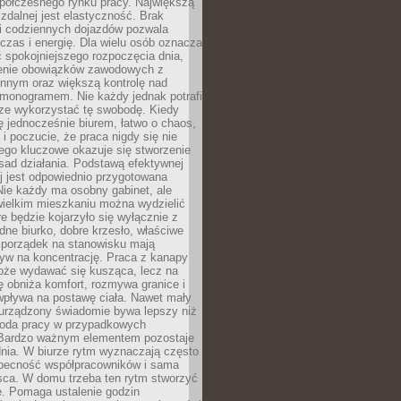
spółczesnego rynku pracy. Największą
 zdalnej jest elastyczność. Brak
i codziennych dojazdów pozwala
zas i energię. Dla wielu osób oznacza
 spokojniejszego rozpoczęcia dnia,
enie obowiązków zawodowych z
innym oraz większą kontrolę nad
monogramem. Nie każdy jednak potrafi
rze wykorzystać tę swobodę. Kiedy
ę jednocześnie biurem, łatwo o chaos,
 i poczucie, że praca nigdy się nie
ego kluczowe okazuje się stworzenie
sad działania. Podstawą efektywnej
j jest odpowiednio przygotowana
Nie każdy ma osobny gabinet, ale
wielkim mieszkaniu można wydzielić
re będzie kojarzyło się wyłącznie z
ne biurko, dobre krzesło, właściwe
i porządek na stanowisku mają
yw na koncentrację. Praca z kanapy
oże wydawać się kusząca, lecz na
 obniża komfort, rozmywa granice i
wpływa na postawę ciała. Nawet mały
 urządzony świadomie bywa lepszy niż
oda pracy w przypadkowych
Bardzo ważnym elementem pozostaje
nia. W biurze rytm wyznaczają często
obecność współpracowników i sama
sca. W domu trzeba ten rytm stworzyć
e. Pomaga ustalenie godzin