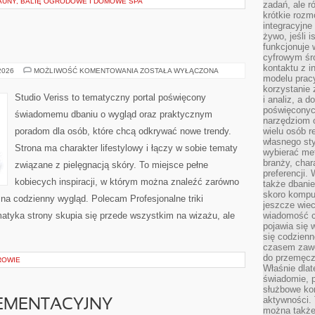
AUNY, BALIĘ OGRODOWE I DOMOWE SPA
zadań, ale 
krótkie rozm
integracyjne
żywo, jeśli 
funkcjonuje 
cyfrowym śr
kontaktu z 
MODA
 2026
MOŻLIWOŚĆ KOMENTOWANIA
ZOSTAŁA WYŁĄCZONA
modelu pracy
I
URODA
korzystanie 
Studio Veriss to tematyczny portal poświęcony
i analiz, a 
poświęconyc
świadomemu dbaniu o wygląd oraz praktycznym
narzędziom o
poradom dla osób, które chcą odkrywać nowe trendy.
wielu osób 
własnego sty
Strona ma charakter lifestylowy i łączy w sobie tematy
wybierać met
branży, char
związane z pielęgnacją skóry. To miejsce pełne
preferencji.
kobiecych inspiracji, w którym można znaleźć zarówno
także dbanie
skoro komput
 na codzienny wygląd. Polecam Profesjonalne triki
jeszcze wie
ematyka strony skupia się przede wszystkim na wizażu, ale
wiadomość c
pojawia się 
się codzienn
czasem zaw
do przemęcze
ROWIE
Właśnie dla
świadomie, 
służbowe kom
aktywności. 
EMENTACYJNY
można także