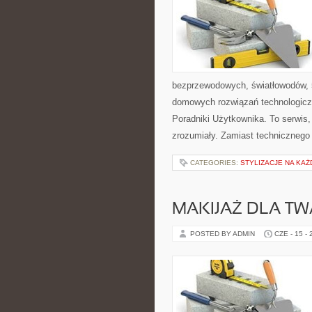
bezprzewodowych, światłowodów, 
domowych rozwiązań technologiczn
Poradniki Użytkownika. To serwis
zrozumiały. Zamiast technicznego
CATEGORIES:
STYLIZACJE NA KAŻ
MAKIJAŻ DLA TW
POSTED BY ADMIN
CZE - 15 -