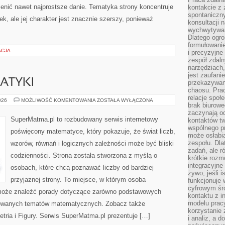
ienić nawet najprostsze danie. Tematyka strony koncentruje
kontakcie z
spontaniczny
, ale jej charakter jest znacznie szerszy, ponieważ
konsultacji 
wychwytywan
Dlatego ogr
formułowani
ACJA
i precyzyjne
zespół zdaln
narzędziach,
jest zaufani
ATYKI
przekazywani
chaosu. Pra
relacje społ
HISTORIA
026
MOŻLIWOŚĆ KOMENTOWANIA
ZOSTAŁA WYŁĄCZONA
brak biurowe
MATEMATYKI
zaczynają o
SuperMatma.pl to rozbudowany serwis internetowy
kontaktów tw
wspólnego 
poświęcony matematyce, który pokazuje, że świat liczb,
może osłabi
zespołu. Dla
wzorów, równań i logicznych zależności może być bliski
zadań, ale 
codzienności. Strona została stworzona z myślą o
krótkie rozm
integracyjne
osobach, które chcą poznawać liczby od bardziej
żywo, jeśli 
przyjaznej strony. To miejsce, w którym osoba
funkcjonuje 
cyfrowym śr
może znaleźć porady dotyczące zarówno podstawowych
kontaktu z 
modelu pracy
nsowanych tematów matematycznych. Zobacz także
korzystanie 
ria i Figury. Serwis SuperMatma.pl prezentuje […]
i analiz, a 