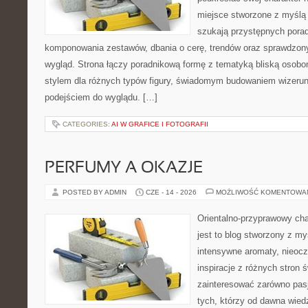
miejsce stworzone z myślą 
szukają przystępnych pora
komponowania zestawów, dbania o cerę, trendów oraz sprawdzon
wygląd. Strona łączy poradnikową formę z tematyką bliską osobom
stylem dla różnych typów figury, świadomym budowaniem wizerun
podejściem do wyglądu. […]
CATEGORIES:
AI W GRAFICE I FOTOGRAFII
PERFUMY A OKAZJE
POSTED BY ADMIN
CZE - 14 - 2026
MOŻLIWOŚĆ KOMENTOWA
Orientalno-przyprawowy char
jest to blog stworzony z my
intensywne aromaty, nieocz
inspiracje z różnych stron 
zainteresować zarówno pasj
tych, którzy od dawna wied