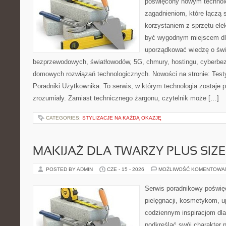
poświęcony nowym technol
zagadnieniom, które łączą 
korzystaniem z sprzętu ele
być wygodnym miejscem dla
uporządkować wiedzę o świec
bezprzewodowych, światłowodów, 5G, chmury, hostingu, cyberbe
domowych rozwiązań technologicznych. Nowości na stronie: Testy
Poradniki Użytkownika. To serwis, w którym technologia zostaje
zrozumiały. Zamiast technicznego żargonu, czytelnik może […]
CATEGORIES:
STYLIZACJE NA KAŻDĄ OKAZJĘ
MAKIJAŻ DLA TWARZY PLUS SIZE
POSTED BY ADMIN
CZE - 15 - 2026
MOŻLIWOŚĆ KOMENTOWA
Serwis poradnikowy poświęc
pielęgnacji, kosmetykom, u
codziennym inspiracjom dla
podkreślać swój charakter n