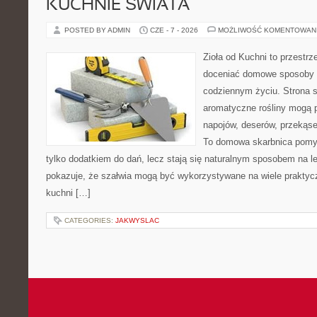
KUCHNIE ŚWIATA
POSTED BY ADMIN
CZE - 7 - 2026
MOŻLIWOŚĆ KOMENTOWAN
Zioła od Kuchni to przestrz
doceniać domowe sposoby w
codziennym życiu. Strona s
aromatyczne rośliny mogą p
napojów, deserów, przekąs
To domowa skarbnica pomys
tylko dodatkiem do dań, lecz stają się naturalnym sposobem na l
pokazuje, że szałwia mogą być wykorzystywane na wiele prakty
kuchni […]
CATEGORIES:
JAKWYSLAC