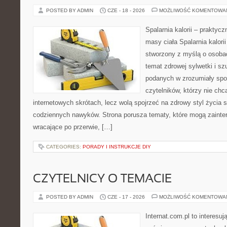
POSTED BY ADMIN
CZE - 18 - 2026
MOŻLIWOŚĆ KOMENTOWA
Spalarnia kalorii – praktyc
masy ciała Spalarnia kalorii
stworzony z myślą o osoba
temat zdrowej sylwetki i sz
podanych w zrozumiały spos
czytelników, którzy nie chc
internetowych skrótach, lecz wolą spojrzeć na zdrowy styl życia 
codziennych nawyków. Strona porusza tematy, które mogą zaint
wracające po przerwie, […]
CATEGORIES:
PORADY I INSTRUKCJE DIY
CZYTELNICY O TEMACIE
POSTED BY ADMIN
CZE - 17 - 2026
MOŻLIWOŚĆ KOMENTOWA
Internat.com.pl to interesu