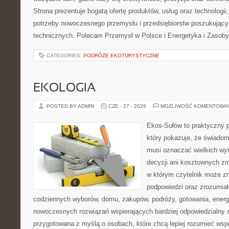
Strona prezentuje bogatą ofertę produktów, usług oraz technologii
potrzeby nowoczesnego przemysłu i przedsiębiorstw poszukując
technicznych. Polecam Przemysł w Polsce i Energetyka i Zasoby
CATEGORIES:
PODRÓŻE EKOTURYSTYCZNE
EKOLOGIA
POSTED BY ADMIN
CZE - 27 - 2026
MOŻLIWOŚĆ KOMENTOWA
Ekos-Sułów to praktyczny p
który pokazuje, że świadom
musi oznaczać wielkich wy
decyzji ani kosztownych zm
w którym czytelnik może zn
podpowiedzi oraz zrozumiał
codziennych wyborów, domu, zakupów, podróży, gotowania, energii
nowoczesnych rozwiązań wspierających bardziej odpowiedzialny st
przygotowana z myślą o osobach, które chcą lepiej rozumieć ws