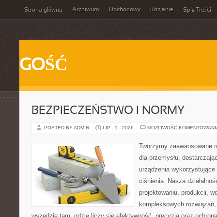
Archiwum
Dochodowy
Rosjanie
Strona główna
Spis Treści
GOŚĆ
BEZPIECZEŃSTWO I NORMY
POSTED BY ADMIN
LIP - 1 - 2026
MOŻLIWOŚĆ KOMENTOWAN
Tworzymy zaawansowane ro
dla przemysłu, dostarczaj
urządzenia wykorzystujące
ciśnienia. Nasza działalnoś
projektowaniu, produkcji, w
kompleksowych rozwiązań, 
wszędzie tam, gdzie liczy się efektywność, precyzja oraz ochr