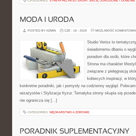
CATEGORIES:
STREFA RELAKSU SAUNY, BALIĘ OGRODOWE I DOMOWE
MODA I URODA
POSTED BY ADMIN
CZE - 19 - 2026
MOŻLIWOŚĆ KOMENTOWA
Studio Veriss to tematyczn
świadomemu dbaniu o wygl
poradom dla osób, które ch
Strona ma charakter lifesty
związane z pielęgnacją skó
kobiecych inspiracji, w kt
konkretne poradniki, jak i pomysły na codzienny wygląd. Polecam 
wizażystów i Stylizacja fryzur. Tematyka strony skupia się przed
nie ogranicza się […]
CATEGORIES:
WĘDKARSTWO A ZDROWIE
PORADNIK SUPLEMENTACYJNY