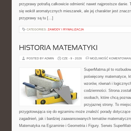
przyprawy potrafią całkowicie odmienić nawet najprostsze danie.
się wokół aromatycznych mieszanek, ale jej charakter jest znacz
przyprawy są tu […]
CATEGORIES:
ZAWODY I RYWALIZACJA
HISTORIA MATEMATYKI
POSTED BY ADMIN
CZE - 9 - 2026
MOŻLIWOŚĆ KOMENTOWAN
SuperMatma.pl to rozbudow
poświęcony matematyce, któ
wzorów, równań i logicznyc
codzienności. Strona zosta
osobach, które chcą poznaw
przyjaznej strony. To miej
przygotowująca się do egzaminu może znaleźć porady dotycząc
zagadnień, jak i bardziej zaawansowanych tematów matematyczn
Matematyka na Egzaminie i Geometria i Figury. Serwis SuperMatm