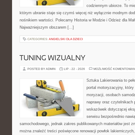
codziennym ubiorze. To miej
którym ubranie staje się czymś więcej niż wyłącznie modnym do
nośnikiem wartości. Polecamy Historia w Modzie i Odzież dla Mał
Najważniejszym obszarem […]
CATEGORIES:
ANGIELSKI DLA DZIECI
TUNING WIZUALNY
POSTED BY ADMIN
LIP - 22 - 2026
MOŻLIWOŚĆ KOMENTOWAN
Sztuka Lakierowania to peł
portal motoryzacyjny, który
moryzacji, osobach samodz
naprawy oraz czytelnikach
wskazówek dotyczącej eksp
serwisu bezpośrednio nawią
samochodowego, jednak zakres publikowanych materiałów jest zn
można znaleźć treści poświęcone renowacji powłok lakierniczych