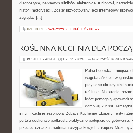
diagnostyce, naprawom silników, elektronice, tuningowi, narzędz
historii motoryzacji. Został przygotowany jako internetowy przew
zaglądać […]
CATEGORIES:
WARZYWNIKI I OGRÓD UŻYTKOWY
ROŚLINNA KUCHNIA DLA POCZ
POSTED BY ADMIN
LIP - 21 - 2026
MOŻLIWOŚĆ KOMENTOWAN
Pełna Lodówka – miejsce d
wegetariańskiej i wegański
przyjazne dla czytelnika m
roślinnej. Na stronie można
które pomagają wprowadzać
domowej kuchni. Tematyka 
innymi kuchnię sezonową. Zobacz Kuchenne Eksperymenty i Zer
portalu doskonale podkreśla praktyczne podejście do gotowania. 
przecież oznaczać nadmiaru przypadkowych zakupów. Może być