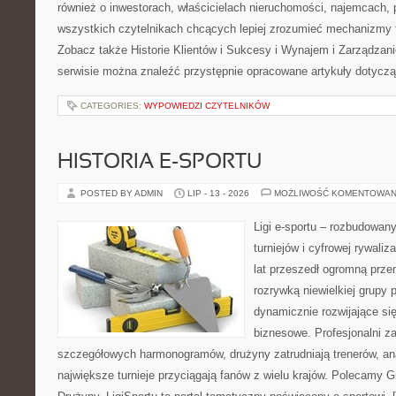
również o inwestorach, właścicielach nieruchomości, najemcach, 
wszystkich czytelnikach chcących lepiej zrozumieć mechanizmy 
Zobacz także Historie Klientów i Sukcesy i Wynajem i Zarządza
serwisie można znaleźć przystępnie opracowane artykuły dotycz
CATEGORIES:
WYPOWIEDZI CZYTELNIKÓW
HISTORIA E-SPORTU
POSTED BY ADMIN
LIP - 13 - 2026
MOŻLIWOŚĆ KOMENTOWAN
Ligi e-sportu – rozbudowany
turniejów i cyfrowej rywaliz
lat przeszedł ogromną prze
rozrywką niewielkiej grupy 
dynamicznie rozwijające się
biznesowe. Profesjonalni z
szczegółowych harmonogramów, drużyny zatrudniają trenerów, ana
największe turnieje przyciągają fanów z wielu krajów. Polecamy G