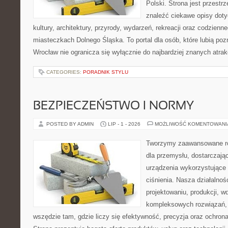
Polski. Strona jest przestr
znaleźć ciekawe opisy dotyc
kultury, architektury, przyrody, wydarzeń, rekreacji oraz codzienn
miasteczkach Dolnego Śląska. To portal dla osób, które lubią poz
Wrocław nie ogranicza się wyłącznie do najbardziej znanych atrakc
CATEGORIES:
PORADNIK STYLU
BEZPIECZEŃSTWO I NORMY
POSTED BY ADMIN
LIP - 1 - 2026
MOŻLIWOŚĆ KOMENTOWAN
Tworzymy zaawansowane ro
dla przemysłu, dostarczaj
urządzenia wykorzystujące
ciśnienia. Nasza działalnoś
projektowaniu, produkcji, w
kompleksowych rozwiązań, 
wszędzie tam, gdzie liczy się efektywność, precyzja oraz ochr