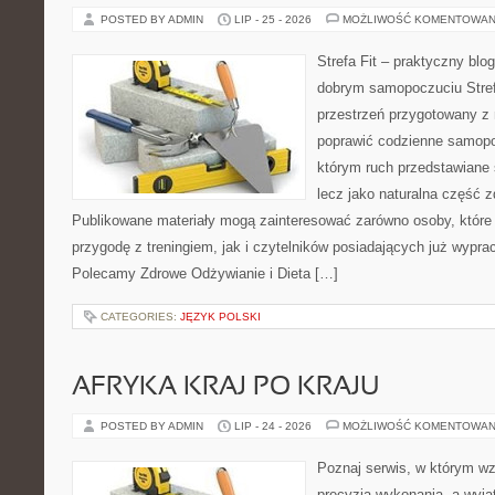
POSTED BY ADMIN
LIP - 25 - 2026
MOŻLIWOŚĆ KOMENTOWAN
Strefa Fit – praktyczny blo
dobrym samopoczuciu Strefa
przestrzeń przygotowany z 
poprawić codzienne samopo
którym ruch przedstawiane 
lecz jako naturalna część z
Publikowane materiały mogą zainteresować zarówno osoby, które
przygodę z treningiem, jak i czytelników posiadających już wypr
Polecamy Zdrowe Odżywianie i Dieta […]
CATEGORIES:
JĘZYK POLSKI
AFRYKA KRAJ PO KRAJU
POSTED BY ADMIN
LIP - 24 - 2026
MOŻLIWOŚĆ KOMENTOWAN
Poznaj serwis, w którym wz
precyzją wykonania, a wyj