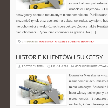
indywidualnymi potrzebami 
właścicieli i najemców. GD
poświęcony szeroko rozumianym nieruchomościom. Publikowane m
zrozumieć rynek oraz spojrzeć na zakup, sprzedaż, wynajem, bud
nieruchomości z wielu różnych perspektyw. Zobacz także Rewitaliz
nieruchomości i Rynek nieruchomości za granicą. Na […]
CATEGORIES:
ROZSTANIA I RADZENIE SOBIE PO ZERWANIU
HISTORIE KLIENTÓW I SUKCESY
POSTED BY ADMIN
LIP - 14 - 2026
MOŻLIWOŚĆ KOMENTOWAN
Borawska Mieszkania – roz
nieruchomościach, mieszka
mieszkaniowym Borawska M
baza wiedzy poświęcony sz
nieruchomości. Strona zost
osobach, które interesują s