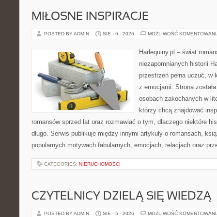
MIŁOSNE INSPIRACJE
POSTED BY ADMIN
SIE - 6 - 2026
MOŻLIWOŚĆ KOMENTOWAN
Harlequiny.pl – świat roman
niezapomnianych historii Ha
przestrzeń pełna uczuć, w k
z emocjami. Strona został
osobach zakochanych w lite
którzy chcą znajdować inspi
romansów sprzed lat oraz rozmawiać o tym, dlaczego niektóre his
długo. Serwis publikuje między innymi artykuły o romansach, ks
popularnych motywach fabularnych, emocjach, relacjach oraz pr
CATEGORIES:
NIERUCHOMOŚCI
CZYTELNICY DZIELĄ SIĘ WIEDZĄ
POSTED BY ADMIN
SIE - 5 - 2026
MOŻLIWOŚĆ KOMENTOWAN