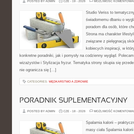
POSTED BY ADMIN
CZE - 19 - 2026
MOŻLIWOŚĆ KOMENTOWA
Studio Veriss to tematyczn
świadomemu dbaniu o wygl
poradom dla osób, które ch
Strona ma charakter lifesty
związane z pielęgnacją skó
kobiecych inspiracji, w kt
konkretne poradniki, jak i pomysły na codzienny wygląd. Polecam 
wizażystów i Stylizacja fryzur. Tematyka strony skupia się przed
nie ogranicza się […]
CATEGORIES:
WĘDKARSTWO A ZDROWIE
PORADNIK SUPLEMENTACYJNY
POSTED BY ADMIN
CZE - 18 - 2026
MOŻLIWOŚĆ KOMENTOWA
Spalarnia kalorii – praktyc
masy ciała Spalarnia kalorii