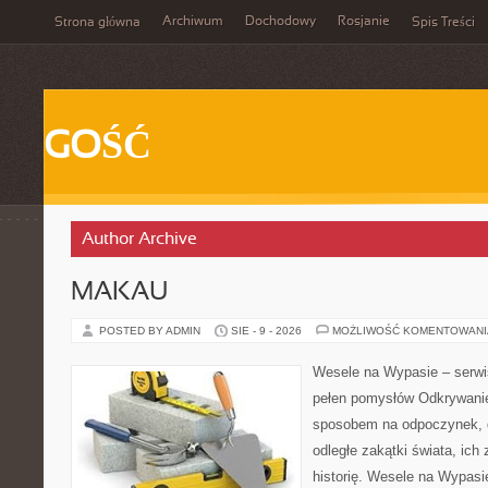
Archiwum
Dochodowy
Rosjanie
Strona główna
Spis Treści
GOŚĆ
Author Archive
MAKAU
POSTED BY ADMIN
SIE - 9 - 2026
MOŻLIWOŚĆ KOMENTOWAN
Wesele na Wypasie – serwi
pełen pomysłów Odkrywani
sposobem na odpoczynek, 
odległe zakątki świata, ich
historię. Wesele na Wypasie