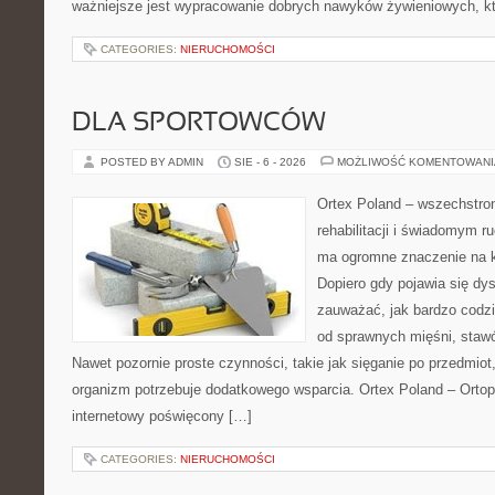
ważniejsze jest wypracowanie dobrych nawyków żywieniowych, k
CATEGORIES:
NIERUCHOMOŚCI
DLA SPORTOWCÓW
POSTED BY ADMIN
SIE - 6 - 2026
MOŻLIWOŚĆ KOMENTOWAN
Ortex Poland – wszechstronn
rehabilitacji i świadomym r
ma ogromne znaczenie na k
Dopiero gdy pojawia się dy
zauważać, jak bardzo codz
od sprawnych mięśni, stawó
Nawet pozornie proste czynności, takie jak sięganie po przedmiot
organizm potrzebuje dodatkowego wsparcia. Ortex Poland – Ortop
internetowy poświęcony […]
CATEGORIES:
NIERUCHOMOŚCI