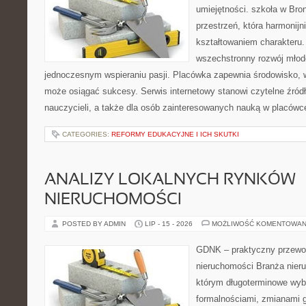
umiejętności. szkoła w Bro
przestrzeń, która harmonijn
kształtowaniem charakteru. 
wszechstronny rozwój młod
jednoczesnym wspieraniu pasji. Placówka zapewnia środowisko
może osiągać sukcesy. Serwis internetowy stanowi czytelne źród
nauczycieli, a także dla osób zainteresowanych nauką w placówc
CATEGORIES:
REFORMY EDUKACYJNE I ICH SKUTKI
ANALIZY LOKALNYCH RYNKÓW
NIERUCHOMOŚCI
POSTED BY ADMIN
LIP - 15 - 2026
MOŻLIWOŚĆ KOMENTOWAN
GDNK – praktyczny przewod
nieruchomości Branża nier
którym długoterminowe wybo
formalnościami, zmianami 