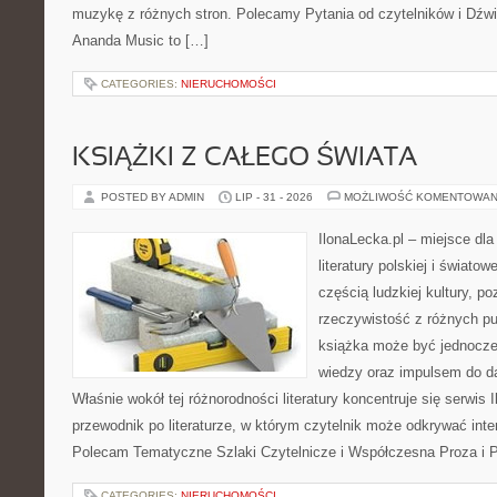
muzykę z różnych stron. Polecamy Pytania od czytelników i Dźwię
Ananda Music to […]
CATEGORIES:
NIERUCHOMOŚCI
KSIĄŻKI Z CAŁEGO ŚWIATA
POSTED BY ADMIN
LIP - 31 - 2026
MOŻLIWOŚĆ KOMENTOWAN
IlonaLecka.pl – miejsce dl
literatury polskiej i światow
częścią ludzkiej kultury, p
rzeczywistość z różnych p
książka może być jednocze
wiedzy oraz impulsem do d
Właśnie wokół tej różnorodności literatury koncentruje się serwis 
przewodnik po literaturze, w którym czytelnik może odkrywać inte
Polecam Tematyczne Szlaki Czytelnicze i Współczesna Proza i P
CATEGORIES:
NIERUCHOMOŚCI