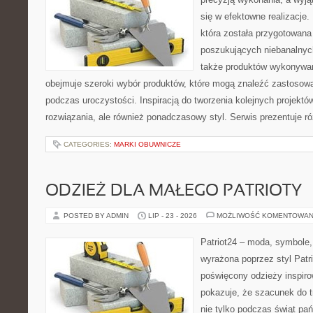
się w efektowne realizacje.
która została przygotowan
poszukujących niebanalnych
także produktów wykonywan
obejmuje szeroki wybór produktów, które mogą znaleźć zastosowa
podczas uroczystości. Inspiracją do tworzenia kolejnych projekt
rozwiązania, ale również ponadczasowy styl. Serwis prezentuje r
CATEGORIES:
MARKI OBUWNICZE
ODZIEŻ DLA MAŁEGO PATRIOTY
POSTED BY ADMIN
LIP - 23 - 2026
MOŻLIWOŚĆ KOMENTOWAN
Patriot24 – moda, symbole,
wyrażona poprzez styl Patri
poświęcony odzieży inspirow
pokazuje, że szacunek do 
nie tylko podczas świąt pa