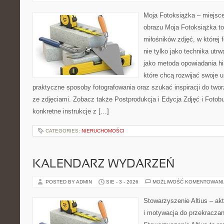
Moja Fotoksiążka – miejsc
obrazu Moja Fotoksiążka to
miłośników zdjęć, w której f
nie tylko jako technika utrw
jako metoda opowiadania his
które chcą rozwijać swoje 
praktyczne sposoby fotografowania oraz szukać inspiracji do tw
ze zdjęciami. Zobacz także Postprodukcja i Edycja Zdjęć i Fotobu
konkretne instrukcje z […]
CATEGORIES:
NIERUCHOMOŚCI
KALENDARZ WYDARZEŃ
POSTED BY ADMIN
SIE - 3 - 2026
MOŻLIWOŚĆ KOMENTOWAN
Stowarzyszenie Altius – akt
i motywacja do przekraczan