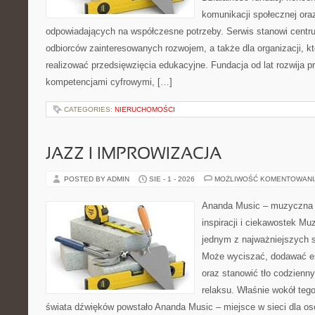
komunikacji społecznej ora
odpowiadających na współczesne potrzeby. Serwis stanowi centrum
odbiorców zainteresowanych rozwojem, a także dla organizacji, k
realizować przedsięwzięcia edukacyjne. Fundacja od lat rozwija p
kompetencjami cyfrowymi, […]
CATEGORIES:
NIERUCHOMOŚCI
JAZZ I IMPROWIZACJA
POSTED BY ADMIN
SIE - 1 - 2026
MOŻLIWOŚĆ KOMENTOWAN
Ananda Music – muzyczna p
inspiracji i ciekawostek M
jednym z najważniejszych 
Może wyciszać, dodawać en
oraz stanowić tło codzienny
relaksu. Właśnie wokół teg
świata dźwięków powstało Ananda Music – miejsce w sieci dla o