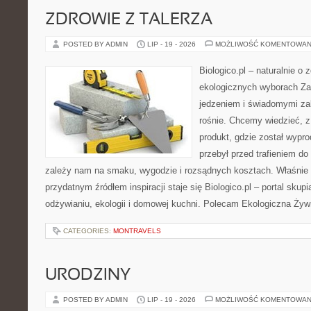
ZDROWIE Z TALERZA
POSTED BY ADMIN
LIP - 19 - 2026
MOŻLIWOŚĆ KOMENTOWAN
Biologico.pl – naturalnie o 
ekologicznych wyborach Za
jedzeniem i świadomymi z
rośnie. Chcemy wiedzieć, 
produkt, gdzie został wypr
przebył przed trafieniem d
zależy nam na smaku, wygodzie i rozsądnych kosztach. Właśnie w
przydatnym źródłem inspiracji staje się Biologico.pl – portal sku
odżywianiu, ekologii i domowej kuchni. Polecam Ekologiczna Ży
CATEGORIES:
MONTRAVELS
URODZINY
POSTED BY ADMIN
LIP - 19 - 2026
MOŻLIWOŚĆ KOMENTOWAN