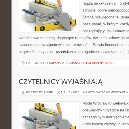
regularne ćwiczenia. To sty
zdrowie, dobre samopoczuci
Strona poświęcona tej tem
bazę porad, w którym każdy
początkujący, jak i zaawa
wartościowe materiały dotyczące treningów, ćwiczeń, zdrowego st
świadomego rozwijania własnej sprawności. Serwis koncentruje s
aktywności fizycznej, przedstawiając zagadnienia związane z […]
CATEGORIES:
EKSPANSJA ZAGRANICZNA I GLOBALNY BIZNES
CZYTELNICY WYJAŚNIAJĄ
POSTED BY ADMIN
LIP - 2 - 2026
MOŻLIWOŚĆ KOMENTOWAN
Moda Wrocław to wielowątk
poświęcony turystyce na D
szczególnym uwzględnienie
które tworzą niezwykle nie