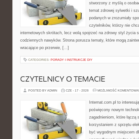
stworzony z myślą o osoba
temat zdrowej sylwetki i sz
podanych w zrozumiały spos
czytelników, którzy nie chc
internetowych skrótach, lecz wolą spojrzeć na zdrowy styl życia 
codziennych nawyków. Strona porusza tematy, które mogą zaint
wracające po przerwie, […]
CATEGORIES:
PORADY I INSTRUKCJE DIY
CZYTELNICY O TEMACIE
POSTED BY ADMIN
CZE - 17 - 2026
MOŻLIWOŚĆ KOMENTOWA
Internat.com.pl to interesu
poświęcony nowym technol
zagadnieniom, które łączą 
korzystaniem z sprzętu ele
być wygodnym miejscem dla