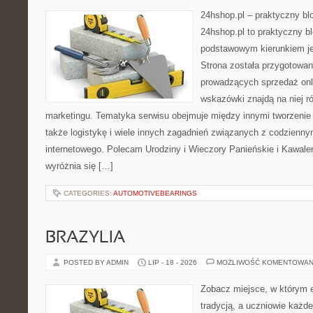
24hshop.pl – praktyczny bl
24hshop.pl to praktyczny bl
podstawowym kierunkiem j
Strona została przygotowa
prowadzących sprzedaż onli
wskazówki znajdą na niej ró
marketingu. Tematyka serwisu obejmuje między innymi tworzenie 
także logistykę i wiele innych zagadnień związanych z codzienn
internetowego. Polecam Urodziny i Wieczory Panieńskie i Kawale
wyróżnia się […]
CATEGORIES:
AUTOMOTIVEBEARINGS
BRAZYLIA
POSTED BY ADMIN
LIP - 18 - 2026
MOŻLIWOŚĆ KOMENTOWAN
Zobacz miejsce, w którym e
tradycją, a uczniowie każde