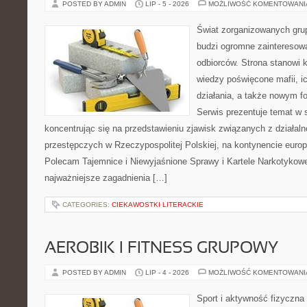
POSTED BY ADMIN
LIP - 5 - 2026
MOŻLIWOŚĆ KOMENTOWAN
Świat zorganizowanych grup
budzi ogromne zainteresowa
odbiorców. Strona stanowi
wiedzy poświęcone mafii, i
działania, a także nowym f
Serwis prezentuje temat w 
koncentrując się na przedstawieniu zjawisk związanych z działal
przestępczych w Rzeczypospolitej Polskiej, na kontynencie europ
Polecam Tajemnice i Niewyjaśnione Sprawy i Kartele Narkotykowe.
najważniejsze zagadnienia […]
CATEGORIES:
CIEKAWOSTKI LITERACKIE
AEROBIK I FITNESS GRUPOWY
POSTED BY ADMIN
LIP - 4 - 2026
MOŻLIWOŚĆ KOMENTOWAN
Sport i aktywność fizyczna 