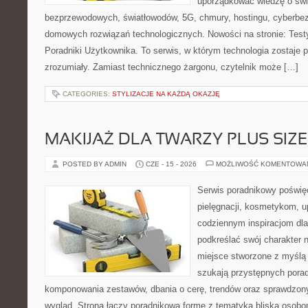
uporządkować wiedzę o świec
bezprzewodowych, światłowodów, 5G, chmury, hostingu, cyberbe
domowych rozwiązań technologicznych. Nowości na stronie: Testy
Poradniki Użytkownika. To serwis, w którym technologia zostaje
zrozumiały. Zamiast technicznego żargonu, czytelnik może […]
CATEGORIES:
STYLIZACJE NA KAŻDĄ OKAZJĘ
MAKIJAŻ DLA TWARZY PLUS SIZE
POSTED BY ADMIN
CZE - 15 - 2026
MOŻLIWOŚĆ KOMENTOWA
Serwis poradnikowy poświęc
pielęgnacji, kosmetykom, u
codziennym inspiracjom dla
podkreślać swój charakter n
miejsce stworzone z myślą 
szukają przystępnych pora
komponowania zestawów, dbania o cerę, trendów oraz sprawdzon
wygląd. Strona łączy poradnikową formę z tematyką bliską osobom