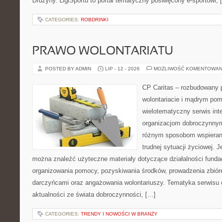
Drużyny. LigiSportu to portal tematyczny poświęcony e-sportowi, 
CATEGORIES:
ROBDRINKI
PRAWO WOLONTARIATU
POSTED BY ADMIN
LIP - 12 - 2026
MOŻLIWOŚĆ KOMENTOWAN
CP Caritas – rozbudowany p
wolontariacie i mądrym pom
wielotematyczny serwis in
organizacjom dobroczynnym,
różnym sposobom wspierani
trudnej sytuacji życiowej. J
można znaleźć użyteczne materiały dotyczące działalności fundac
organizowania pomocy, pozyskiwania środków, prowadzenia zbiór
darczyńcami oraz angażowania wolontariuszy. Tematyka serwisu 
aktualności ze świata dobroczynności, […]
CATEGORIES:
TRENDY I NOWOŚCI W BRANŻY