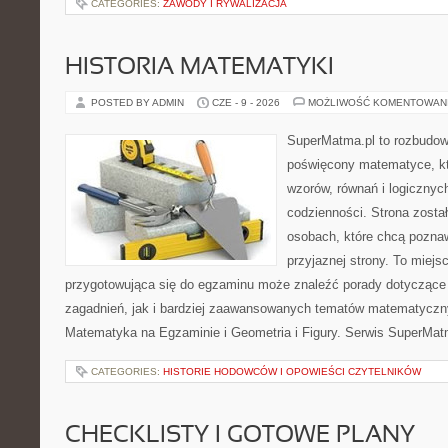
CATEGORIES:
ZAWODY I RYWALIZACJA
HISTORIA MATEMATYKI
POSTED BY ADMIN
CZE - 9 - 2026
MOŻLIWOŚĆ KOMENTOWAN
SuperMatma.pl to rozbudow
poświęcony matematyce, któ
wzorów, równań i logicznyc
codzienności. Strona zosta
osobach, które chcą poznaw
przyjaznej strony. To miej
przygotowująca się do egzaminu może znaleźć porady dotycząc
zagadnień, jak i bardziej zaawansowanych tematów matematyczn
Matematyka na Egzaminie i Geometria i Figury. Serwis SuperMatm
CATEGORIES:
HISTORIE HODOWCÓW I OPOWIEŚCI CZYTELNIKÓW
CHECKLISTY I GOTOWE PLANY