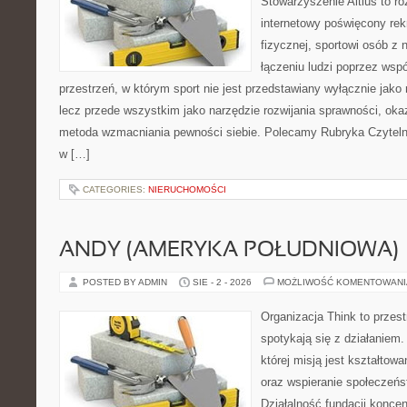
Stowarzyszenie Altius to r
internetowy poświęcony rek
fizycznej, sportowi osób z
łączeniu ludzi poprzez wsp
przestrzeń, w którym sport nie jest przedstawiany wyłącznie jak
lecz przede wszystkim jako narzędzie rozwijania sprawności, oka
metoda wzmacniania pewności siebie. Polecamy Rubryka Czyteln
w […]
CATEGORIES:
NIERUCHOMOŚCI
ANDY (AMERYKA POŁUDNIOWA)
POSTED BY ADMIN
SIE - 2 - 2026
MOŻLIWOŚĆ KOMENTOWAN
Organizacja Think to przes
spotykają się z działaniem
której misją jest kształtow
oraz wspieranie społeczeńs
Działalność fundacji koncen