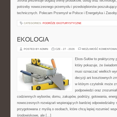
Strona prezentuje bogatą ofertę produktów, usług oraz technologii
potrzeby nowoczesnego przemysłu i przedsiębiorstw poszukując
technicznych. Polecam Przemysł w Polsce i Energetyka i Zasoby
CATEGORIES:
PODRÓŻE EKOTURYSTYCZNE
EKOLOGIA
POSTED BY ADMIN
CZE - 27 - 2026
MOŻLIWOŚĆ KOMENTOWA
Ekos-Sułów to praktyczny p
który pokazuje, że świadom
musi oznaczać wielkich wy
decyzji ani kosztownych zm
w którym czytelnik może zn
podpowiedzi oraz zrozumiał
codziennych wyborów, domu, zakupów, podróży, gotowania, energii
nowoczesnych rozwiązań wspierających bardziej odpowiedzialny st
przygotowana z myślą o osobach, które chcą lepiej rozumieć ws
środowiskowe, ale […]