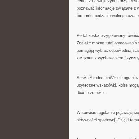
Jedną z największych korzyści se
poznawać informacje związane z wy
formami spędzania wolnego czasu
Portal został przygotowany równie
Znaleźć można tutaj opracowania 
pomagają wybrać odpowiednią ście
związane z wychowaniem fizyczny
Serwis AkademikaWF nie ogranicza
użyteczne wskazówki, które mogą 
dbać o zdrowie.
W serwisie regularnie pojawiają si
aktywności sportowej. Dzięki tem