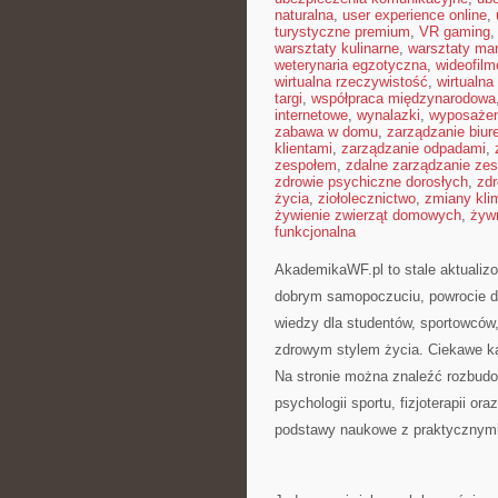
naturalna
,
user experience online
,
turystyczne premium
,
VR gaming
warsztaty kulinarne
,
warsztaty ma
weterynaria egzotyczna
,
wideofil
wirtualna rzeczywistość
,
wirtualna
targi
,
współpraca międzynarodowa
internetowe
,
wynalazki
,
wyposażen
zabawa w domu
,
zarządzanie biu
klientami
,
zarządzanie odpadami
,
zespołem
,
zdalne zarządzanie ze
zdrowie psychiczne dorosłych
,
zdr
życia
,
ziołolecznictwo
,
zmiany kli
żywienie zwierząt domowych
,
żyw
funkcjonalna
AkademikaWF.pl to stale aktualizo
dobrym samopoczuciu, powrocie do
wiedzy dla studentów, sportowców
zdrowym stylem życia. Ciekawe ka
Na stronie można znaleźć rozbudo
psychologii sportu, fizjoterapii o
podstawy naukowe z praktycznym