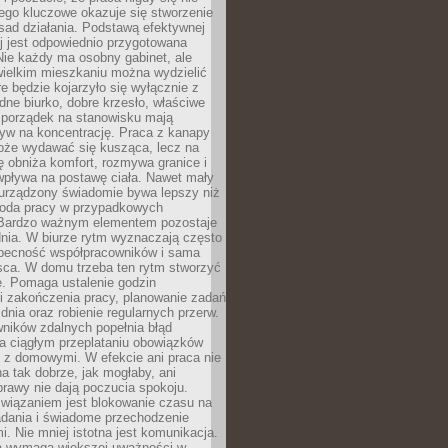
ego kluczowe okazuje się stworzenie
sad działania. Podstawą efektywnej
j jest odpowiednio przygotowana
Nie każdy ma osobny gabinet, ale
wielkim mieszkaniu można wydzielić
re będzie kojarzyło się wyłącznie z
ne biurko, dobre krzesło, właściwe
i porządek na stanowisku mają
yw na koncentrację. Praca z kanapy
oże wydawać się kusząca, lecz na
 obniża komfort, rozmywa granice i
wpływa na postawę ciała. Nawet mały
 urządzony świadomie bywa lepszy niż
oda pracy w przypadkowych
Bardzo ważnym elementem pozostaje
nia. W biurze rytm wyznaczają często
obecność współpracowników i sama
sca. W domu trzeba ten rytm stworzyć
e. Pomaga ustalenie godzin
i zakończenia pracy, planowanie zadań
dnia oraz robienie regularnych przerw.
ników zdalnych popełnia błąd
a ciągłym przeplataniu obowiązków
z domowymi. W efekcie ani praca nie
a tak dobrze, jak mogłaby, ani
rawy nie dają poczucia spokoju.
wiązaniem jest blokowanie czasu na
adania i świadome przechodzenie
i. Nie mniej istotna jest komunikacja.
a wymaga większej uważności w