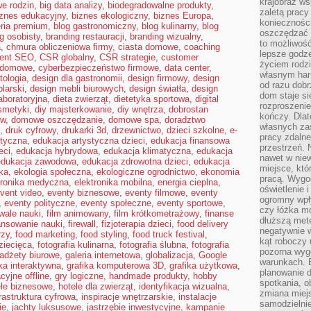
krajobraz w
e rodzin
,
big data analizy
,
biodegradowalne produkty
,
zaletą pracy
iznes edukacyjny
,
biznes ekologiczny
,
biznes Europa
,
koniecznośc
eria premium
,
blog gastronomiczny
,
blog kulinarny
,
blog
oszczędzać c
g osobisty
,
branding restauracji
,
branding wizualny
,
to możliwość
a
,
chmura obliczeniowa firmy
,
ciasta domowe
,
coaching
lepsze godz
tent SEO
,
CSR globalny
,
CSR strategie
,
customer
życiem rodz
 domowe
,
cyberbezpieczeństwo firmowe
,
data center
,
własnym har
tologia
,
design dla gastronomii
,
design firmowy
,
design
od razu dob
larski
,
design mebli biurowych
,
design światła
,
design
dom staje si
aboratoryjna
,
dieta zwierząt
,
dietetyka sportowa
,
digital
rozproszenie
smetyki
,
diy majsterkowanie
,
diy wnętrza
,
dobrostan
kończy. Dlat
ów
,
domowe oszczędzanie
,
domowe spa
,
doradztwo
własnych za
,
druk cyfrowy
,
drukarki 3d
,
drzewnictwo
,
dzieci szkolne
,
e-
pracy zdalne
styczna
,
edukacja artystyczna dzieci
,
edukacja finansowa
przestrzeń. 
eci
,
edukacja hybrydowa
,
edukacja klimatyczna
,
edukacja
nawet w nie
edukacja zawodowa
,
edukacja zdrowotna dzieci
,
edukacja
miejsce, któ
ka
,
ekologia społeczna
,
ekologiczne ogrodnictwo
,
ekonomia
pracą. Wygod
tronika medyczna
,
elektronika mobilna
,
energia cieplna
,
oświetlenie 
vent video
,
eventy biznesowe
,
eventy filmowe
,
eventy
ogromny wpł
,
eventy polityczne
,
eventy społeczne
,
eventy sportowe
,
czy łóżka m
iwale nauki
,
film animowany
,
film krótkometrażowy
,
finanse
dłuższą metę
ansowanie nauki
,
firewall
,
fizjoterapia dzieci
,
food delivery
negatywnie 
rzy
,
food marketing
,
food styling
,
food truck festival
,
kąt roboczy
dziecięca
,
fotografia kulinarna
,
fotografia ślubna
,
fotografia
pozorna wyg
adżety biurowe
,
galeria internetowa
,
globalizacja
,
Google
warunkach. 
ika interaktywna
,
grafika komputerowa 3D
,
grafika użytkowa
,
planowanie d
cyjne offline
,
gry logiczne
,
handmade produkty
,
hobby
spotkania, 
ele biznesowe
,
hotele dla zwierząt
,
identyfikacja wizualna
,
zmiana miej
frastruktura cyfrowa
,
inspiracje wnętrzarskie
,
instalacje
samodzielni
ie
,
jachty luksusowe
,
jastrzębie inwestycyjne
,
kampanie