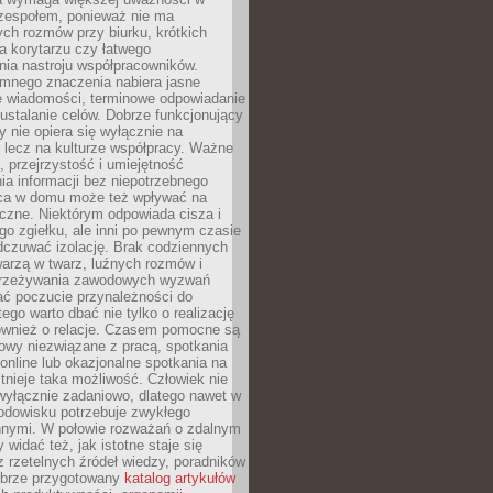
 zespołem, ponieważ nie ma
ch rozmów przy biurku, krótkich
na korytarzu czy łatwego
ia nastroju współpracowników.
omnego znaczenia nabiera jasne
e wiadomości, terminowe odpowiadanie
 ustalanie celów. Dobrze funkcjonujący
y nie opiera się wyłącznie na
 lecz na kulturze współpracy. Ważne
e, przejrzystość i umiejętność
a informacji bez niepotrzebnego
ca w domu może też wpływać na
eczne. Niektórym odpowiada cisza i
go zgiełku, ale inni po pewnym czasie
dczuwać izolację. Brak codziennych
arzą w twarz, luźnych rozmów i
przeżywania zawodowych wyzwań
ać poczucie przynależności do
tego warto dbać nie tylko o realizację
również o relacje. Czasem pomocne są
owy niezwiązane z pracą, spotkania
 online lub okazjonalne spotkania na
istnieje taka możliwość. Człowiek nie
wyłącznie zadaniowo, dlatego nawet w
odowisku potrzebuje zwykłego
innymi. W połowie rozważań o zdalnym
 widać też, jak istotne staje się
z rzetelnych źródeł wiedzy, poradników
dobrze przygotowany
katalog artykułów