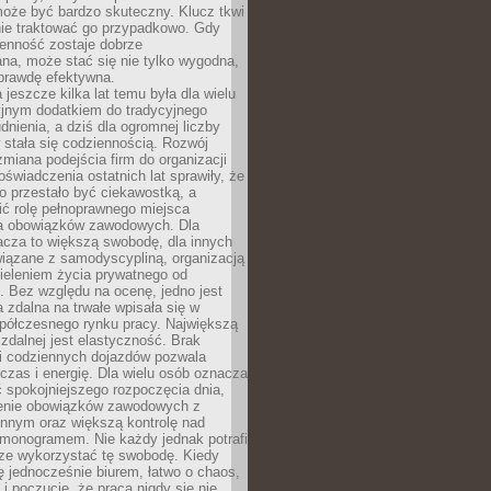
oże być bardzo skuteczny. Klucz tkwi
nie traktować go przypadkowo. Gdy
ienność zostaje dobrze
na, może stać się nie tylko wygodna,
aprawdę efektywna.
 jeszcze kilka lat temu była dla wielu
yjnym dodatkiem do tradycyjnego
dnienia, a dziś dla ogromnej liczby
stała się codziennością. Rozwój
 zmiana podejścia firm do organizacji
oświadczenia ostatnich lat sprawiły, że
o przestało być ciekawostką, a
ić rolę pełnoprawnego miejsca
a obowiązków zawodowych. Dla
acza to większą swobodę, dla innych
iązane z samodyscypliną, organizacją
ieleniem życia prywatnego od
 Bez względu na ocenę, jedno jest
 zdalna na trwałe wpisała się w
spółczesnego rynku pracy. Największą
 zdalnej jest elastyczność. Brak
i codziennych dojazdów pozwala
zas i energię. Dla wielu osób oznacza
 spokojniejszego rozpoczęcia dnia,
enie obowiązków zawodowych z
innym oraz większą kontrolę nad
monogramem. Nie każdy jednak potrafi
rze wykorzystać tę swobodę. Kiedy
ę jednocześnie biurem, łatwo o chaos,
 i poczucie, że praca nigdy się nie