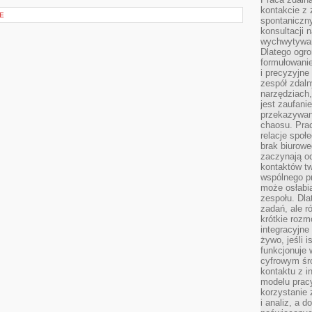
kontakcie z
E
spontaniczny
konsultacji 
wychwytywan
Dlatego ogr
formułowani
i precyzyjne
zespół zdaln
narzędziach,
jest zaufani
przekazywani
chaosu. Pra
relacje społ
brak biurowe
zaczynają o
kontaktów tw
wspólnego 
może osłabi
zespołu. Dla
zadań, ale 
krótkie rozm
integracyjne
żywo, jeśli 
funkcjonuje 
cyfrowym śr
kontaktu z 
modelu pracy
korzystanie 
i analiz, a 