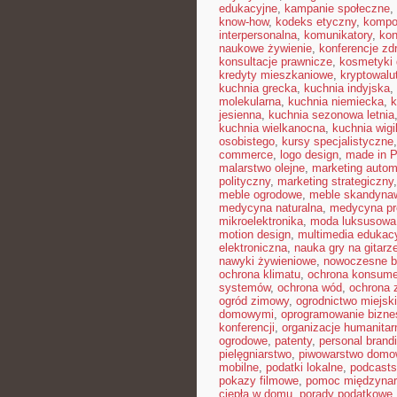
edukacyjne
,
kampanie społeczne
,
know-how
,
kodeks etyczny
,
kompo
interpersonalna
,
komunikatory
,
kon
naukowe żywienie
,
konferencje zd
konsultacje prawnicze
,
kosmetyki 
kredyty mieszkaniowe
,
kryptowalu
kuchnia grecka
,
kuchnia indyjska
,
molekularna
,
kuchnia niemiecka
,
k
jesienna
,
kuchnia sezonowa letnia
kuchnia wielkanocna
,
kuchnia wigil
osobistego
,
kursy specjalistyczne
commerce
,
logo design
,
made in P
malarstwo olejne
,
marketing autom
polityczny
,
marketing strategiczny
meble ogrodowe
,
meble skandyna
medycyna naturalna
,
medycyna pr
mikroelektronika
,
moda luksusowa
motion design
,
multimedia edukac
elektroniczna
,
nauka gry na gitarz
nawyki żywieniowe
,
nowoczesne b
ochrona klimatu
,
ochrona konsume
systemów
,
ochrona wód
,
ochrona 
ogród zimowy
,
ogrodnictwo miejsk
domowymi
,
oprogramowanie bizn
konferencji
,
organizacje humanitar
ogrodowe
,
patenty
,
personal brand
pielęgniarstwo
,
piwowarstwo dom
mobilne
,
podatki lokalne
,
podcasts
pokazy filmowe
,
pomoc międzyna
ciepła w domu
,
porady podatkowe