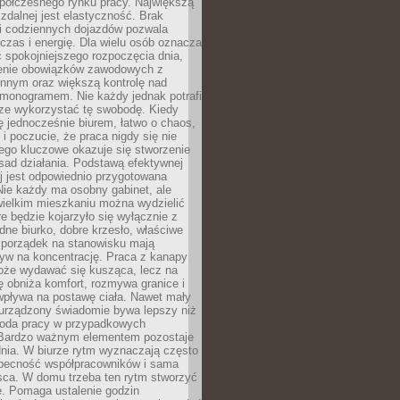
spółczesnego rynku pracy. Największą
 zdalnej jest elastyczność. Brak
i codziennych dojazdów pozwala
zas i energię. Dla wielu osób oznacza
 spokojniejszego rozpoczęcia dnia,
enie obowiązków zawodowych z
innym oraz większą kontrolę nad
monogramem. Nie każdy jednak potrafi
rze wykorzystać tę swobodę. Kiedy
ę jednocześnie biurem, łatwo o chaos,
 i poczucie, że praca nigdy się nie
ego kluczowe okazuje się stworzenie
sad działania. Podstawą efektywnej
j jest odpowiednio przygotowana
Nie każdy ma osobny gabinet, ale
wielkim mieszkaniu można wydzielić
re będzie kojarzyło się wyłącznie z
ne biurko, dobre krzesło, właściwe
i porządek na stanowisku mają
yw na koncentrację. Praca z kanapy
oże wydawać się kusząca, lecz na
 obniża komfort, rozmywa granice i
wpływa na postawę ciała. Nawet mały
 urządzony świadomie bywa lepszy niż
oda pracy w przypadkowych
Bardzo ważnym elementem pozostaje
nia. W biurze rytm wyznaczają często
obecność współpracowników i sama
sca. W domu trzeba ten rytm stworzyć
e. Pomaga ustalenie godzin