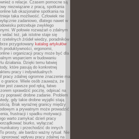
również o relacje. Czasem pomocne są
owy niezwiązane z pracą, spotkania
 online lub okazjonalne spotkania na
istnieje taka możliwość. Człowiek nie
wyłącznie zadaniowo, dlatego nawet w
odowisku potrzebuje zwykłego
innymi. W połowie rozważań o zdalnym
 widać też, jak istotne staje się
z rzetelnych źródeł wiedzy, poradników
dobrze przygotowany
katalog artykułów
h produktywności, ergonomii,
nline i organizacji pracy może być dla
realnym wsparciem w budowaniu
lu działania. Dzięki temu łatwiej
ody, które pasują do konkretnej
akteru pracy i indywidualnych
 W pracy zdalnej ogromne znaczenie ma
 o granice. Wiele osób zauważa, że
er jest zawsze pod ręką, łatwo
czorem sprawdzić pocztę, odpisać na
zy poprawić drobne zadanie. Problem
wtedy, gdy takie drobne wyjątki stają
ością. Brak wyraźnej granicy między
odowym a prywatnym może prowadzić
nia, frustracji i spadku motywacji.
tego warto zamykać dzień pracy
porządkować biurko, wyłączać
unikatory i przechodzić do innych
To prosty, ale bardzo ważny rytuał. Nie
 ignorować wpływu pracy zdalnej na