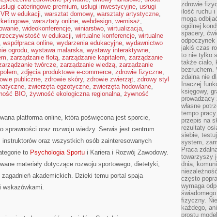
zdrowie fizy
usługi cateringowe premium
,
usługi inwestycyjne
,
usługi
ilość ruchu 
,
VR w edukacji
,
warsztat domowy
,
warsztaty artystyczne
,
mogą odbijać
rketingowe
,
warsztaty online
,
webdesign
,
wernisaż
,
ogólnej kondy
mowanie
,
wideokonferencje
,
winiarstwo
,
wirtualizacja
,
spacery, ćwi
 rzeczywistość w edukacji
,
wirtualne konferencje
,
wirtualne
odpoczynek o
,
współpraca online
,
wydarzenia edukacyjne
,
wydawnictwo
jakiś czas r
ie ogrodu
,
wystawa malarska
,
wystawy interaktywne
,
to nie tylko 
rem
,
zarządzanie flotą
,
zarządzanie kapitałem
,
zarządzanie
także ciało,
zarządzanie twórcze
,
zarządzanie wiedzą
,
zarządzanie
bezruchem. 
społem
,
zdjęcia produktowe e-commerce
,
zdrowie fizyczne
,
zdalna nie d
owie publiczne
,
zdrowie skóry
,
zdrowie zwierząt
,
zdrowy styl
Inaczej funk
matyczne
,
zwierzęta egzotyczne
,
zwierzęta hodowlane
,
księgowy, gr
ność BIO
,
żywność ekologiczna regionalna
,
żywność
prowadzący 
własne potrz
tempo pracy.
wana platforma online, która poświęcona jest sporcie,
przepis na s
rezultaty os
 sprawności oraz rozwoju wiedzy. Serwis jest centrum
siebie, test
, instruktorów oraz wszystkich osób zainteresowanych
system, zam
Praca zdaln
tegorie to
Psychologia Sportu
i Kariera i Rozwój Zawodowy.
towarzyszy j
wane materiały dotyczące rozwoju sportowego, dietetyki,
dnia, komuni
niezależność
raz zagadnień akademickich. Dzięki temu portal spaja
często popra
wymaga odpo
i wskazówkami.
świadomego 
fizyczny. Ni
każdego, an
prostu model