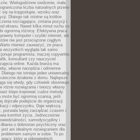
czne. Wielogodzinne siedzenie, mała
i ograniczona liczba naturalnych przerw
 się na kręgosłupie, wzroku oraz
cji. Dlatego tak istotne są krótkie
czenia rozciągające, zmiana pozycji i
d ekranu. Nawet kilka minut ruchu co
obi ogromną różnicę. Efektywna praca
sprawny komputer i szybki internet, ale
 które nie jest przeciążone ciągłym
Warto również zauważyć, że praca
la wszystkich wygląda tak samo.
cjonuje programista, inaczej copywriter,
afik, konsultant czy nauczyciel
zajęcia online. Każda branża ma
eby, własne narzędzia i odmienne
 Dlatego nie istnieje jeden uniwersalny
kuteczne działanie z domu. Najlepsze
iąga się wtedy, gdy człowiek obserwuje
uje różne rozwiązania i tworzy własny
iast ślepo kopiować cudze metody.
a może być ogromną szansą, jeśli
ej dojrzałe podejście do organizacji
kacji i odpoczynku. Daje większą
, pozwala lepiej zarządzać czasem i
wia komfort życia. Jednocześnie
wiedzialności, samodyscypliny i
dbania o dobrostan psychiczny oraz
e jest ani idealnym rozwiązaniem dla
i problemem samym w sobie. To po
 pracy, który w odpowiednich