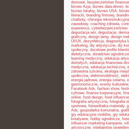
domowe
,
bezpieczeństwo finansow
biznes Azja
,
biznes data-driven
,
b
biznes lokalny
,
biznes USA
,
biżut
literacki
,
branding firmowy
,
brandin
chatboty
,
chirurgia rekonstrukcyjn
zawodowy
,
coaching zdrowia
,
con
experience
,
cyberbezpieczeństwo
degustacja win
,
degustacje
,
derma
graficzny
,
design lamp
,
design meb
UI/UX
,
dezynfekcja
,
diagnostyka l
marketing
,
diy artystyczne
,
diy ko
społeczny
,
docelowe profile klient
dietetyczne
,
doradztwo ogrodnicze
learning medyczny
,
edukacja arty
dorosłych
,
edukacja finansowa dzi
medyczna
,
edukacja techniczna
,
zdrowotna szkolna
,
ekologia miejs
społeczna
,
elektromobilność
,
elek
energia jądrowa
,
energia solarna
,
e
gastronomiczne
,
eventy kulturalne
Facebook Ads
,
fashion show
,
fest
cyfrowe
,
finanse korporacyjne
,
fin
online
,
food design
,
food influence
fotografia artystyczna
,
fotografia 
sportowa
,
fotowoltaika materiały
,
g
Ads
,
gospodarka komunalna
,
graf
gry edukacyjne mobilne
,
gry eduka
kreatywne
,
hobby ogrodnicze
,
hot
influencer marketing kampanie
,
in
artystyczne
,
inteligentne oświetlen