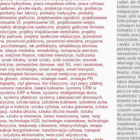
zadań, ale 
,
praca hybrydowa
,
praca zespołowa online
,
prasa cyfrowa
,
krótkie rozm
spadkowe
,
private equity
,
produkcja muzyczna
,
produkcja
integracyjne
produkty bez laktozy
,
produkty tradycyjne
,
produkty
żywo, jeśli 
ektowanie graficzne
,
projektowanie ogrodzeń
,
projektowanie
funkcjonuje 
ktowanie UI
,
projektowanie UX
,
projektowanie wnętrz
,
cyfrowym śr
rojekty ekologiczne społeczne
,
projekty graficzne firmowe
,
kontaktu z 
estycyjne
,
projekty krajobrazowe wertykalne
,
projekty
modelu pracy
ekty parkowe
,
projekty społeczne edukacyjne
,
przestrzeń
korzystanie 
na
,
przestrzeń publiczna
,
przestrzeń wirtualna
,
przyjazna
i analiz, a 
,
psychoterapia
,
rak profilaktyka
,
rehabilitacja domowa
,
poświęconyc
we
,
relacje medialne
,
remarketing
,
restauracje premium
,
narzędziom o
na
,
rodzinne finanse
,
rodzinne inwestycje
,
rozliczenia
wielu osób 
,
rynek lokalny
,
rynek sztuki
,
rynki surowców
,
rysunek
własnego sty
hniczne
,
serowarstwo domowe
,
sieć 5G
,
sieci neuronowe
,
wybierać met
mart city technologie
,
smart energia
,
smart transport
,
branży, char
etworkingowe biznesowe
,
sprzęt medyczny przenośny
,
preferencji.
ie głosem
,
stolarstwo
,
strategia marki
,
strategia PR
,
także dbanie
otography
,
styl glamour
,
styl klasyczny
,
styl pracy zdalnej
,
skoro komput
surowce naturalne
,
święta kulinarne
,
systemy CRM w
jeszcze wie
systemy ERP w firmie
,
systemy inteligentnego domu
,
wiadomość c
e
,
systemy płatnicze
,
systemy zabezpieczeń domowych
,
pojawia się 
uzyczna
,
szkoła tańca
,
szkolenia kulinarne
,
szkolenie psów
,
się codzienn
encja w kulturze
,
sztuka cyfrowa
,
sztuka gotowania
,
sztuka
czasem zaw
acji
,
sztuka uliczna
,
sztuka uliczna murale
,
sztuka
do przemęcze
wa
,
sztuka w internecie
,
taniec nowoczesny
,
taras
,
targi
Właśnie dla
czna
,
technologie AGD
,
technologie materiałowe
,
technologie
świadomie, 
listyczna
,
teleporady zdrowotne
,
telepsychologia
,
terapia
służbowe kom
nsakcje bezgotówkowe
,
transformacja cyfrowa
,
transport
aktywności. 
y
,
turystyka ekstremalna
,
twórczość artystyczna
,
można także
zpieczenia zdrowotne prywatne
,
umowy handlowe
,
uroda