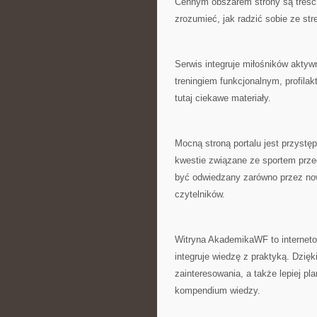
Cennym obszarem strony są treści
zrozumieć, jak radzić sobie ze s
Serwis integruje miłośników aktywn
treningiem funkcjonalnym, profila
tutaj ciekawe materiały.
Mocną stroną portalu jest przyst
kwestie związane ze sportem prze
być odwiedzany zarówno przez now
czytelników.
Witryna AkademikaWF to internetow
integruje wiedzę z praktyką. Dzię
zainteresowania, a także lepiej p
kompendium wiedzy.