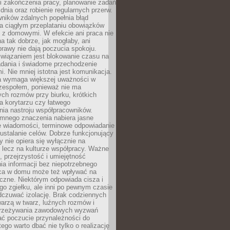
i zakończenia pracy, planowanie zadań
dnia oraz robienie regularnych przerw.
ników zdalnych popełnia błąd
a ciągłym przeplataniu obowiązków
z domowymi. W efekcie ani praca nie
a tak dobrze, jak mogłaby, ani
rawy nie dają poczucia spokoju.
wiązaniem jest blokowanie czasu na
adania i świadome przechodzenie
i. Nie mniej istotna jest komunikacja.
a wymaga większej uważności w
 zespołem, ponieważ nie ma
ch rozmów przy biurku, krótkich
na korytarzu czy łatwego
ia nastroju współpracowników.
omnego znaczenia nabiera jasne
e wiadomości, terminowe odpowiadanie
 ustalanie celów. Dobrze funkcjonujący
y nie opiera się wyłącznie na
 lecz na kulturze współpracy. Ważne
e, przejrzystość i umiejętność
a informacji bez niepotrzebnego
ca w domu może też wpływać na
eczne. Niektórym odpowiada cisza i
go zgiełku, ale inni po pewnym czasie
dczuwać izolację. Brak codziennych
arzą w twarz, luźnych rozmów i
przeżywania zawodowych wyzwań
ać poczucie przynależności do
tego warto dbać nie tylko o realizację