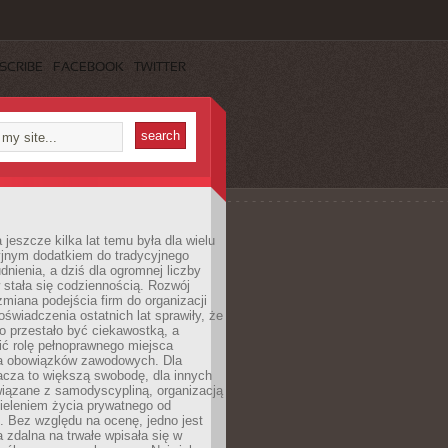
SCRIBE
FACEBOOK
TWITTER
 jeszcze kilka lat temu była dla wielu
yjnym dodatkiem do tradycyjnego
dnienia, a dziś dla ogromnej liczby
stała się codziennością. Rozwój
 zmiana podejścia firm do organizacji
oświadczenia ostatnich lat sprawiły, że
o przestało być ciekawostką, a
ić rolę pełnoprawnego miejsca
a obowiązków zawodowych. Dla
acza to większą swobodę, dla innych
iązane z samodyscypliną, organizacją
ieleniem życia prywatnego od
 Bez względu na ocenę, jedno jest
 zdalna na trwałe wpisała się w