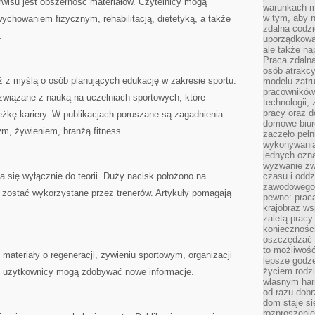
rwisu jest obszerność materiałów. Czytelnicy mogą
warunkach m
w tym, aby 
chowaniem fizycznym, rehabilitacją, dietetyką, a także
zdalna codz
.
uporządkowa
ale także n
Praca zdalna
osób atrakc
ż z myślą o osób planujących edukację w zakresie sportu.
modelu zatru
pracowników 
związane z nauką na uczelniach sportowych, które
technologii,
pracy oraz d
żkę kariery. W publikacjach poruszane są zagadnienia
domowe biur
m, żywieniem, branżą fitness.
zaczęło pełn
wykonywani
jednych ozn
wyzwanie zw
 się wyłącznie do teorii. Duży nacisk położono na
czasu i oddz
zawodowego.
zostać wykorzystane przez trenerów. Artykuły pomagają
pewne: praca
krajobraz w
zaletą pracy
koniecznośc
oszczędzać c
to możliwość
ę materiały o regeneracji, żywieniu sportowym, organizacji
lepsze godz
życiem rodz
u użytkownicy mogą zdobywać nowe informacje.
własnym har
od razu dob
dom staje si
rozproszenie