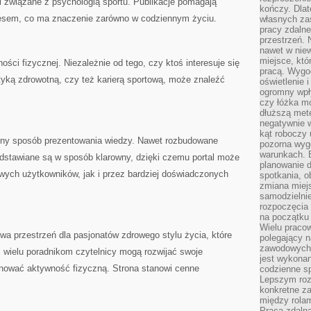
 związane z psychologią sportu. Publikacje pomagają
kończy. Dlat
tresem, co ma znaczenie zarówno w codziennym życiu.
własnych za
pracy zdalne
przestrzeń. 
nawet w nie
miejsce, któ
ości fizycznej. Niezależnie od tego, czy ktoś interesuje się
pracą. Wygod
ktyką zdrowotną, czy też karierą sportową, może znaleźć
oświetlenie 
ogromny wpł
czy łóżka m
dłuższą metę
negatywnie 
kąt roboczy
ępny sposób prezentowania wiedzy. Nawet rozbudowane
pozorna wyg
warunkach. 
dstawiane są w sposób klarowny, dzięki czemu portal może
planowanie d
ych użytkowników, jak i przez bardziej doświadczonych
spotkania, 
zmiana miej
samodzielni
rozpoczęcia 
na początku 
Wielu pracow
a przestrzeń dla pasjonatów zdrowego stylu życia, które
polegający n
zawodowych 
ki wielu poradnikom czytelnicy mogą rozwijać swoje
jest wykonan
lanować aktywność fizyczną. Strona stanowi cenne
codzienne sp
Lepszym roz
konkretne z
między rolam
Praca zdaln