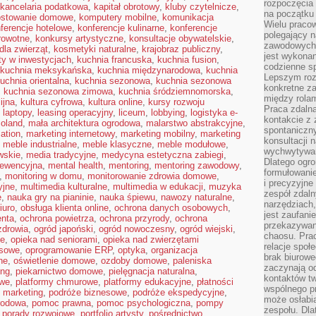
rozpoczęcia 
kancelaria podatkowa
,
kapitał obrotowy
,
kluby czytelnicze
,
na początku 
stowanie domowe
,
komputery mobilne
,
komunikacja
Wielu pracow
ferencje hotelowe
,
konferencje kulinarne
,
konferencje
polegający n
rowotne
,
konkursy artystyczne
,
konsultacje obywatelskie
,
zawodowych 
dla zwierząt
,
kosmetyki naturalne
,
krajobraz publiczny
,
jest wykonan
ty w inwestycjach
,
kuchnia francuska
,
kuchnia fusion
,
codzienne sp
kuchnia meksykańska
,
kuchnia międzynarodowa
,
kuchnia
Lepszym roz
uchnia orientalna
,
kuchnia sezonowa
,
kuchnia sezonowa
konkretne z
,
kuchnia sezonowa zimowa
,
kuchnia śródziemnomorska
,
między rolam
ijna
,
kultura cyfrowa
,
kultura online
,
kursy rozwoju
Praca zdaln
,
laptopy
,
leasing operacyjny
,
liceum
,
lobbying
,
logistyka e-
kontakcie z
oland
,
mała architektura ogrodowa
,
malarstwo abstrakcyjne
,
spontaniczny
ation
,
marketing internetowy
,
marketing mobilny
,
marketing
konsultacji 
,
meble industrialne
,
meble klasyczne
,
meble modułowe
,
wychwytywan
wskie
,
media tradycyjne
,
medycyna estetyczna zabiegi
,
Dlatego ogr
ewencyjna
,
mental health
,
mentoring
,
mentoring zawodowy
,
formułowani
,
monitoring w domu
,
monitorowanie zdrowia domowe
,
i precyzyjne
yjne
,
multimedia kulturalne
,
multimedia w edukacji
,
muzyka
zespół zdaln
e
,
nauka gry na pianinie
,
nauka śpiewu
,
nawozy naturalne
,
narzędziach,
iuro
,
obsługa klienta online
,
ochrona danych osobowych
,
jest zaufani
nta
,
ochrona powietrza
,
ochrona przyrody
,
ochrona
przekazywani
zdrowia
,
ogród japoński
,
ogród nowoczesny
,
ogród wiejski
,
chaosu. Pra
ie
,
opieka nad seniorami
,
opieka nad zwierzętami
relacje społ
esowe
,
oprogramowanie ERP
,
optyka
,
organizacja
brak biurowe
ne
,
oświetlenie domowe
,
ozdoby domowe
,
paleniska
zaczynają o
ing
,
piekarnictwo domowe
,
pielęgnacja naturalna
,
kontaktów tw
owe
,
platformy chmurowe
,
platformy edukacyjne
,
płatności
wspólnego 
 marketing
,
podróże biznesowe
,
podróże ekspedycyjne
,
może osłabi
rodowa
,
pomoc prawna
,
pomoc psychologiczna
,
pompy
zespołu. Dla
,
porady rozwojowe
,
portfolio artysty
,
pośrednictwo