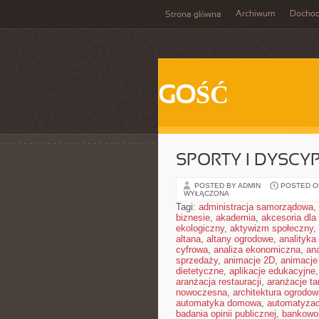
Archiwum
Docho
Strona główna
GOŚĆ
SPORTY I DYSCY
POSTED BY ADMIN
POSTED ON
WYŁĄCZONA
Tagi:
administracja samorządowa
,
biznesie
,
akademia
,
akcesoria dl
ekologiczny
,
aktywizm społeczny
,
altana
,
altany ogrodowe
,
analityka
cyfrowa
,
analiza ekonomiczna
,
an
sprzedaży
,
animacje 2D
,
animacje
dietetyczne
,
aplikacje edukacyjne
aranżacja restauracji
,
aranżacje t
nowoczesna
,
architektura ogrodow
automatyka domowa
,
automatyza
badania opinii publicznej
,
bankowo