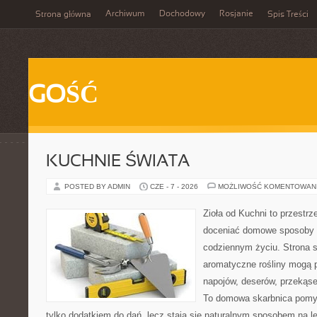
Archiwum
Dochodowy
Rosjanie
Strona główna
Spis Treści
GOŚĆ
KUCHNIE ŚWIATA
POSTED BY ADMIN
CZE - 7 - 2026
MOŻLIWOŚĆ KOMENTOWAN
Zioła od Kuchni to przestrz
doceniać domowe sposoby w
codziennym życiu. Strona s
aromatyczne rośliny mogą p
napojów, deserów, przekąs
To domowa skarbnica pomys
tylko dodatkiem do dań, lecz stają się naturalnym sposobem na l