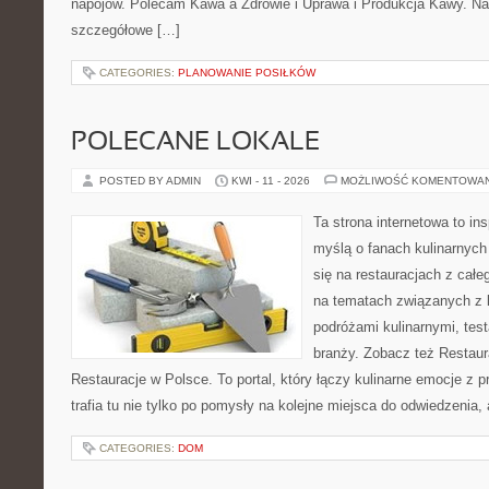
napojów. Polecam Kawa a Zdrowie i Uprawa i Produkcja Kawy. Na
szczegółowe […]
CATEGORIES:
PLANOWANIE POSIŁKÓW
POLECANE LOKALE
POSTED BY ADMIN
KWI - 11 - 2026
MOŻLIWOŚĆ KOMENTOWA
Ta strona internetowa to in
myślą o fanach kulinarnych 
się na restauracjach z całe
na tematach związanych z l
podróżami kulinarnymi, tes
branży. Zobacz też Restaur
Restauracje w Polsce. To portal, który łączy kulinarne emocje z 
trafia tu nie tylko po pomysły na kolejne miejsca do odwiedzenia,
CATEGORIES:
DOM