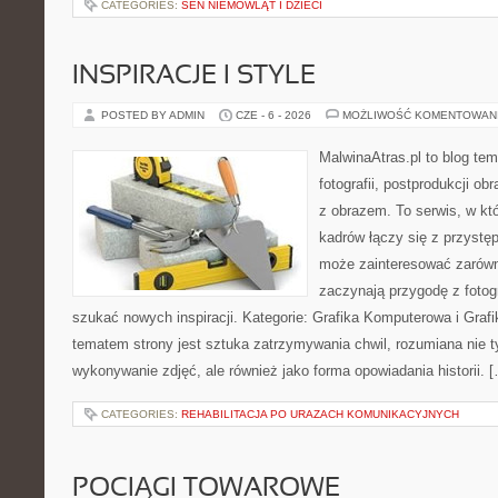
CATEGORIES:
SEN NIEMOWLĄT I DZIECI
INSPIRACJE I STYLE
POSTED BY ADMIN
CZE - 6 - 2026
MOŻLIWOŚĆ KOMENTOWAN
MalwinaAtras.pl to blog t
fotografii, postprodukcji o
z obrazem. To serwis, w kt
kadrów łączy się z przyst
może zainteresować zarówn
zaczynają przygodę z fotogra
szukać nowych inspiracji. Kategorie: Grafika Komputerowa i Gr
tematem strony jest sztuka zatrzymywania chwil, rozumiana nie t
wykonywanie zdjęć, ale również jako forma opowiadania historii. 
CATEGORIES:
REHABILITACJA PO URAZACH KOMUNIKACYJNYCH
POCIĄGI TOWAROWE