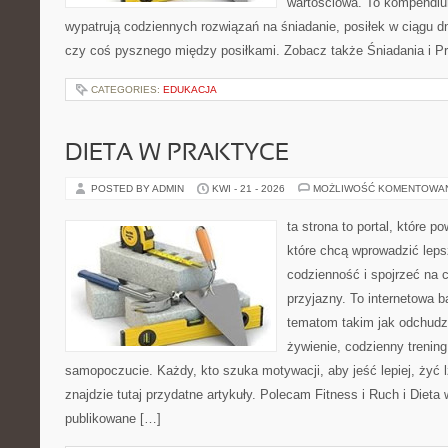
wartościowa. To kompendiu
wypatrują codziennych rozwiązań na śniadanie, posiłek w ciągu dn
czy coś pysznego między posiłkami. Zobacz także Śniadania i Prz
CATEGORIES:
EDUKACJA
DIETA W PRAKTYCE
POSTED BY ADMIN
KWI - 21 - 2026
MOŻLIWOŚĆ KOMENTOWA
ta strona to portal, które 
które chcą wprowadzić leps
codzienność i spojrzeć na 
przyjazny. To internetowa 
tematom takim jak odchudz
żywienie, codzienny trening
samopoczucie. Każdy, kto szuka motywacji, aby jeść lepiej, żyć lż
znajdzie tutaj przydatne artykuły. Polecam Fitness i Ruch i Dieta
publikowane […]