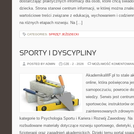
dostarczając praktycznych informacji dla osób, które chcą świad
dziecka. Strona stanowi centrum informacji, w której można znal
wartościowe treści związane z edukacją, wychowaniem i codzien
na różnych etapach rozwoju. Na […]
CATEGORIES:
SPRZĘT JEŹDZIECKI
SPORTY I DYSCYPLINY
POSTED BY ADMIN
CZE - 2 - 2026
MOŻLIWOŚĆ KOMENTOWAN
AkademikaWF.pl to stale ak
online, która poświęcona je
samopoczuciu, powrocie do
wiedzy. Serwis jest centru
sportowców, instruktorów o
zainteresowanych zdrowym 
kategorie to Psychologia Sportu i Kariera i Rozwój Zawodowy. Na
rozbudowane materiały dotyczące rozwoju sportowego, dietetyki, p
fizjoterapii oraz zagadnień akademickich. Dzięki temu portal spa