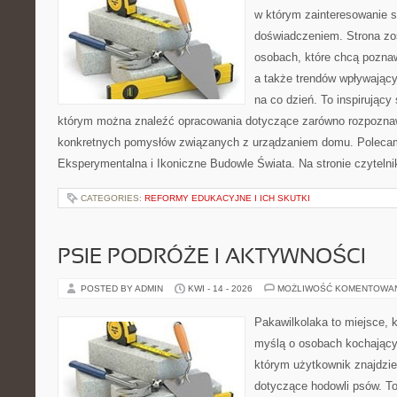
w którym zainteresowanie s
doświadczeniem. Strona zo
osobach, które chcą poznaw
a także trendów wpływający
na co dzień. To inspirujący
którym można znaleźć opracowania dotyczące zarówno rozpoznawa
konkretnych pomysłów związanych z urządzaniem domu. Polecam
Eksperymentalna i Ikoniczne Budowle Świata. Na stronie czytelnik
CATEGORIES:
REFORMY EDUKACYJNE I ICH SKUTKI
PSIE PODRÓŻE I AKTYWNOŚCI
POSTED BY ADMIN
KWI - 14 - 2026
MOŻLIWOŚĆ KOMENTOWA
Pakawilkolaka to miejsce, k
myślą o osobach kochający
którym użytkownik znajdzie
dotyczące hodowli psów. To