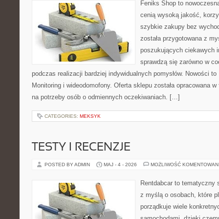
Feniks Shop to nowoczesna 
cenią wysoką jakość, korz
szybkie zakupy bez wychod
została przygotowana z my
poszukujących ciekawych in
sprawdzą się zarówno w co
podczas realizacji bardziej indywidualnych pomysłów. Nowości to Po
Monitoring i wideodomofony. Oferta sklepu została opracowana w
na potrzeby osób o odmiennych oczekiwaniach. […]
CATEGORIES:
MEKSYK
TESTY I RECENZJE
POSTED BY ADMIN
MAJ - 4 - 2026
MOŻLIWOŚĆ KOMENTOWAN
Rentdabcar to tematyczny s
z myślą o osobach, które p
porządkuje wiele konkretn
samochodami, dzięki cze