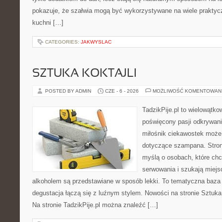
pokazuje, że szałwia mogą być wykorzystywane na wiele prakty
kuchni […]
CATEGORIES:
JAKWYSLAC
SZTUKA KOKTAJLI
POSTED BY ADMIN
CZE - 6 - 2026
MOŻLIWOŚĆ KOMENTOWAN
TadzikPije.pl to wielowątk
poświęcony pasji odkrywan
miłośnik ciekawostek może 
dotyczące szampana. Stron
myślą o osobach, które ch
serwowania i szukają miejs
alkoholem są przedstawiane w sposób lekki. To tematyczna baza
degustacja łączą się z luźnym stylem. Nowości na stronie Sztuka 
Na stronie TadzikPije.pl można znaleźć […]