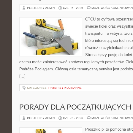
POSTED BY ADMIN
CZE - 5 - 2026
MOŻLIWOŚĆ KOMENTOWAN
CTCU to cyfrowa przestrzeń
świecie kolei oraz wszystki
transportu. To witryna two
które interesują się technic
również o czytelnikach szu
Strona łączy pasję do kolei
czemu może zainteresować zarówno regularnych pasażerów. Ciekaw
Podróże Pociągiem. Główną osią tematyczną serwisu jest podróżo
[…]
CATEGORIES:
PRZEPISY KULINARNE
PORADY DLA POCZĄTKUJĄCYCH 
POSTED BY ADMIN
CZE - 5 - 2026
MOŻLIWOŚĆ KOMENTOWAN
Proszkic.pl to pomocna str