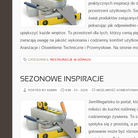
praktycznych inspiracji do 
przestrzeni użytkowych. Se
świat produktów związanych
pokazując jak odpowiednio 
upiększyć każde wnętrze. To przestrzeń dla tych, którzy cenią pi
zwracają uwagę na jakość wykonania i codzienny komfort użytkowa
Aranżacje i Oświetlenie Techniczne i Przemysłowe. Na stronie m
CATEGORIES:
RESTAURACJE W GÓRACH
SEZONOWE INSPIRACJE
POSTED BY ADMIN
KWI - 23 - 2026
MOŻLIWOŚĆ KOMENTOWA
JemWegańsko to portal, któ
miłości do kuchni roślinnej
codziennego żywienia. To s
spotyka się z prostotą, a p
gotowanie może być różnoro