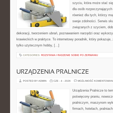
szyciu, która może stać si
dla osób rozpoczynających p
również dla tych, którzy ma
swoje zdolności. Serwis s
związanych z szyciem, do
dekoracji, tworzeniem ubrań, poznawaniem narzędzi oraz wykorz
krawieckich w praktyce. To internetowy poradnik, który pokazuje,
tylko użytecznym hobby, […]
CATEGORIES:
ROZSTANIA I RADZENIE SOBIE PO ZERWANIU
URZĄDZENIA PRALNICZE
POSTED BY ADMIN
CZE - 4 - 2026
MOŻLIWOŚĆ KOMENTOWAN
Urządzenia Pralnicze to te
poświęcony praniu, nowoc
pralniczym, maszynom wy
firmach, hotelach, pralniac