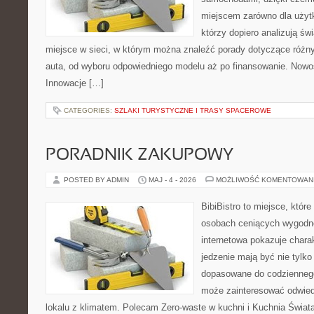
miejscem zarówno dla użytko
którzy dopiero analizują ś
miejsce w sieci, w którym można znaleźć porady dotyczące różn
auta, od wyboru odpowiedniego modelu aż po finansowanie. Nowoś
Innowacje […]
CATEGORIES:
SZLAKI TURYSTYCZNE I TRASY SPACEROWE
PORADNIK ZAKUPOWY
POSTED BY ADMIN
MAJ - 4 - 2026
MOŻLIWOŚĆ KOMENTOWAN
BibiBistro to miejsce, które
osobach ceniących wygodne
internetowa pokazuje chara
jedzenie mają być nie tylko
dopasowane do codziennego 
może zainteresować odwie
lokalu z klimatem. Polecam Zero-waste w kuchni i Kuchnia Świat