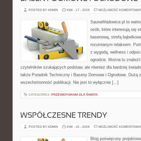
POSTED BY ADMIN
KWI - 17 - 2026
MOŻLIWOŚĆ KOMENTOWA
SaunaWadowice.pl to wartoś
osób, które interesują się s
basenową, strefą bąbelkowe
rozumianym relaksem. Port
z wygodą, wellness i odpo
ogrodzie. Można tu znaleźć
czytelników szukających podstaw, ale również dla bardziej świa
także Poradnik Techniczny i Baseny Domowe i Ogrodowe. Dużą za
wszechstronność publikacji. Nie jest to wyłącznie […]
CATEGORIES:
PRZEWIDYWANIA DLA ŚWIATA
WSPÓŁCZESNE TRENDY
POSTED BY ADMIN
KWI - 16 - 2026
MOŻLIWOŚĆ KOMENTOWA
Blog poświęcony projektowa