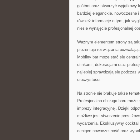
gośćmi oraz stworzyć wyjątkowy k
bardziej eleganckie, nowoczesne i
również informacje o tym, jak wyg
niesie wynajęcie profesjonalnej ob
Ważnym elementem strony są także
prezentuje rozwiązania pozwalając
Mobilny bar może stać się centra
drinkami, dekoracjami oraz profesj
najlepiej sprawdzają się podczas
uroczystości.
Na stronie nie brakuje także tema
Profesjonalna obsługa baru może s
imprezy integracyjnej. Dzięki odp
możliwe jest stworzenie prestiżow
wydarzenia. Ekskluzywny cocktail 
ceniące nowoczesność oraz wysoki