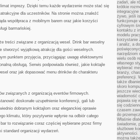
zadań, ale 
limat imprezy. Dzięki temu każde wydarzenie może stać się
krótkie rozm
integracyjne
 atrakcyjne dla uczestników. Na stronie można znaleźć
żywo, jeśli 
ląda współpraca z mobilnym barem oraz jakie korzyści
funkcjonuje 
cyfrowym śr
sługi barmańskiej.
kontaktu z 
modelu pracy
korzystanie 
 treści związane z organizacją wesel. Drink bar weselny
i analiz, a 
poświęconyc
e stworzyć wyjątkową atrakcję dla gości weselnych.
narzędziom o
lnym punktem przyjęcia, przyciągając uwagę efektownymi
wielu osób 
własnego sty
onalną obsługą. Serwis podpowiada również, jakie koktajle
wybierać met
 wesel oraz jak dopasować menu drinków do charakteru
branży, char
preferencji.
także dbanie
skoro komput
jeszcze wie
tów związanych z organizacją eventów firmowych.
wiadomość c
pojawia się 
tanowić doskonałe uzupełnienie konferencji, gali lub
się codzienn
owiednio dobranym koktajlom oraz eleganckiej oprawie
czasem zaw
do przemęcze
ego klimatu, który pozytywnie wpłynie na odbiór całego
Właśnie dla
bar to rozwiązanie coraz częściej wybierane przez firmy
świadomie, 
służbowe kom
 standard organizacji wydarzeń.
aktywności. 
można także