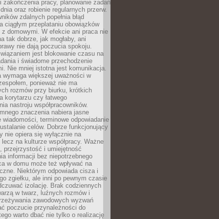
i zakończenia pracy, planowanie zadań
dnia oraz robienie regularnych przerw.
ników zdalnych popełnia błąd
a ciągłym przeplataniu obowiązków
z domowymi. W efekcie ani praca nie
a tak dobrze, jak mogłaby, ani
rawy nie dają poczucia spokoju.
wiązaniem jest blokowanie czasu na
adania i świadome przechodzenie
i. Nie mniej istotna jest komunikacja.
a wymaga większej uważności w
 zespołem, ponieważ nie ma
ch rozmów przy biurku, krótkich
na korytarzu czy łatwego
ia nastroju współpracowników.
omnego znaczenia nabiera jasne
e wiadomości, terminowe odpowiadanie
 ustalanie celów. Dobrze funkcjonujący
y nie opiera się wyłącznie na
 lecz na kulturze współpracy. Ważne
e, przejrzystość i umiejętność
a informacji bez niepotrzebnego
ca w domu może też wpływać na
eczne. Niektórym odpowiada cisza i
go zgiełku, ale inni po pewnym czasie
dczuwać izolację. Brak codziennych
arzą w twarz, luźnych rozmów i
przeżywania zawodowych wyzwań
ać poczucie przynależności do
tego warto dbać nie tylko o realizację