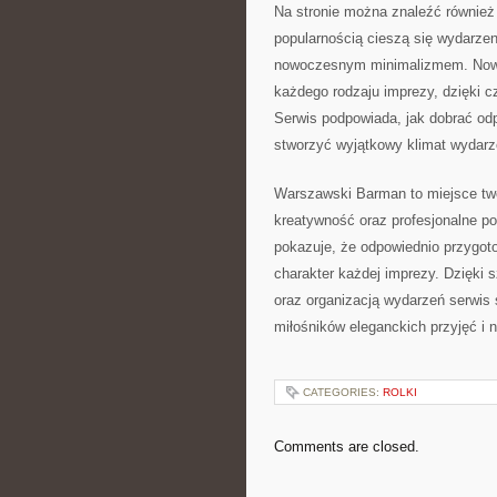
Na stronie można znaleźć również
popularnością cieszą się wydarzen
nowoczesnym minimalizmem. Nowo
każdego rodzaju imprezy, dzięki cz
Serwis podpowiada, jak dobrać odp
stworzyć wyjątkowy klimat wydarz
Warszawski Barman to miejsce tw
kreatywność oraz profesjonalne pod
pokazuje, że odpowiednio przygo
charakter każdej imprezy. Dzięki 
oraz organizacją wydarzeń serwis 
miłośników eleganckich przyjęć i
CATEGORIES:
ROLKI
Comments are closed.