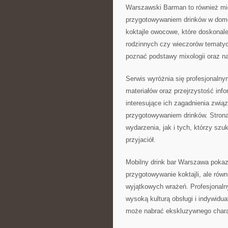
Warszawski Barman to również mie
przygotowywaniem drinków w dom
koktajle owocowe, które doskonal
rodzinnych czy wieczorów tematy
poznać podstawy mixologii oraz 
Serwis wyróżnia się profesjonaln
materiałów oraz przejrzystość in
interesujące ich zagadnienia zwią
przygotowywaniem drinków. Strona
wydarzenia, jak i tych, którzy szuk
przyjaciół.
Mobilny drink bar Warszawa pokaz
przygotowywanie koktajli, ale rów
wyjątkowych wrażeń. Profesjonaln
wysoką kulturą obsługi i indywidu
może nabrać ekskluzywnego charak