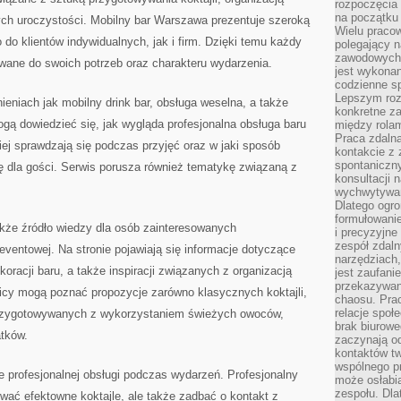
rozpoczęcia 
na początku 
ch uroczystości. Mobilny bar Warszawa prezentuje szeroką
Wielu pracow
 do klientów indywidualnych, jak i firm. Dzięki temu każdy
polegający n
zawodowych 
ane do swoich potrzeb oraz charakteru wydarzenia.
jest wykonan
codzienne sp
Lepszym roz
ieniach jak mobilny drink bar, obsługa weselna, a także
konkretne z
ą dowiedzieć się, jak wygląda profesjonalna obsługa baru
między rolam
Praca zdaln
piej sprawdzają się podczas przyjęć oraz w jaki sposób
kontakcie z
spontaniczny
 dla gości. Serwis porusza również tematykę związaną z
konsultacji 
wychwytywan
Dlatego ogr
formułowani
że źródło wiedzy dla osób zainteresowanych
i precyzyjne
zespół zdaln
ventowej. Na stronie pojawiają się informacje dotyczące
narzędziach,
oracji baru, a także inspiracji związanych z organizacją
jest zaufani
przekazywani
nicy mogą poznać propozycje zarówno klasycznych koktajli,
chaosu. Pra
relacje społ
rzygotowywanych z wykorzystaniem świeżych owoców,
brak biurowe
tków.
zaczynają o
kontaktów tw
wspólnego 
 profesjonalnej obsługi podczas wydarzeń. Profesjonalny
może osłabi
zespołu. Dla
tować efektowne koktajle, ale także zadbać o kontakt z