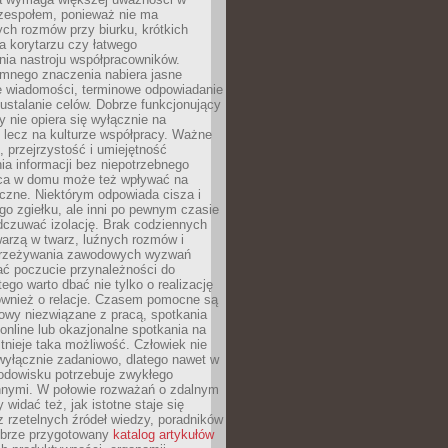
 zespołem, ponieważ nie ma
ch rozmów przy biurku, krótkich
na korytarzu czy łatwego
ia nastroju współpracowników.
omnego znaczenia nabiera jasne
e wiadomości, terminowe odpowiadanie
 ustalanie celów. Dobrze funkcjonujący
y nie opiera się wyłącznie na
 lecz na kulturze współpracy. Ważne
e, przejrzystość i umiejętność
a informacji bez niepotrzebnego
ca w domu może też wpływać na
eczne. Niektórym odpowiada cisza i
go zgiełku, ale inni po pewnym czasie
dczuwać izolację. Brak codziennych
arzą w twarz, luźnych rozmów i
przeżywania zawodowych wyzwań
ać poczucie przynależności do
tego warto dbać nie tylko o realizację
również o relacje. Czasem pomocne są
owy niezwiązane z pracą, spotkania
 online lub okazjonalne spotkania na
istnieje taka możliwość. Człowiek nie
wyłącznie zadaniowo, dlatego nawet w
odowisku potrzebuje zwykłego
innymi. W połowie rozważań o zdalnym
 widać też, jak istotne staje się
z rzetelnych źródeł wiedzy, poradników
dobrze przygotowany
katalog artykułów