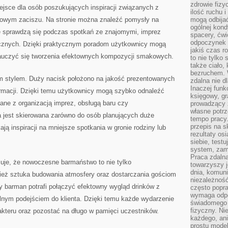
zdrowie fizy
jsce dla osób poszukujących inspiracji związanych z
ilość ruchu 
owym zaciszu. Na stronie można znaleźć pomysły na
mogą odbijać
ogólnej kondy
e sprawdzą się podczas spotkań ze znajomymi, imprez
spacery, ćwi
odpoczynek o
cznych. Dzięki praktycznym poradom użytkownicy mogą
jakiś czas r
nauczyć się tworzenia efektownych kompozycji smakowych.
to nie tylko 
także ciało,
bezruchem. 
ym stylem. Duży nacisk położono na jakość prezentowanych
zdalna nie d
Inaczej funk
formacji. Dzięki temu użytkownicy mogą szybko odnaleźć
księgowy, gr
zane z organizacją imprez, obsługą baru czy
prowadzący 
własne potrz
 jest skierowana zarówno do osób planujących duże
tempo pracy.
przepis na s
ają inspiracji na mniejsze spotkania w gronie rodziny lub
rezultaty os
siebie, test
system, zam
Praca zdaln
uje, że nowoczesne barmaństwo to nie tylko
towarzyszy j
dnia, komuni
nież sztuka budowania atmosfery oraz dostarczania gościom
niezależność
y barman potrafi połączyć efektowny wygląd drinków z
często popra
wymaga odpo
alnym podejściem do klienta. Dzięki temu każde wydarzenie
świadomego 
fizyczny. Ni
teru oraz pozostać na długo w pamięci uczestników.
każdego, an
prostu model