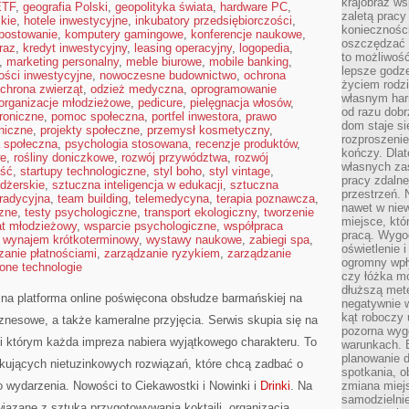
krajobraz w
ETF
,
geografia Polski
,
geopolityka świata
,
hardware PC
,
zaletą pracy
kie
,
hotele inwestycyjne
,
inkubatory przedsiębiorczości
,
koniecznośc
postowanie
,
komputery gamingowe
,
konferencje naukowe
,
oszczędzać c
raz
,
kredyt inwestycyjny
,
leasing operacyjny
,
logopedia
,
to możliwość
,
marketing personalny
,
meble biurowe
,
mobile banking
,
lepsze godz
ości inwestycyjne
,
nowoczesne budownictwo
,
ochrona
życiem rodz
chrona zwierząt
,
odzież medyczna
,
oprogramowanie
własnym har
organizacje młodzieżowe
,
pedicure
,
pielęgnacja włosów
,
od razu dob
troniczne
,
pomoc społeczna
,
portfel inwestora
,
prawo
dom staje si
oniczne
,
projekty społeczne
,
przemysł kosmetyczny
,
rozproszenie
a społeczna
,
psychologia stosowana
,
recenzje produktów
,
kończy. Dlat
we
,
rośliny doniczkowe
,
rozwój przywództwa
,
rozwój
własnych za
ść
,
startupy technologiczne
,
styl boho
,
styl vintage
,
pracy zdalne
dżerskie
,
sztuczna inteligencja w edukacji
,
sztuczna
przestrzeń. 
tradycyjna
,
team building
,
telemedycyna
,
terapia poznawcza
,
nawet w nie
zne
,
testy psychologiczne
,
transport ekologiczny
,
tworzenie
miejsce, któ
at młodzieżowy
,
wsparcie psychologiczne
,
współpraca
pracą. Wygod
,
wynajem krótkoterminowy
,
wystawy naukowe
,
zabiegi spa
,
oświetlenie 
zanie płatnościami
,
zarządzanie ryzykiem
,
zarządzanie
ogromny wpł
lone technologie
czy łóżka m
dłuższą metę
na platforma online poświęcona obsłudze barmańskiej na
negatywnie 
kąt roboczy
znesowe, a także kameralne przyjęcia. Serwis skupia się na
pozorna wyg
ęki którym każda impreza nabiera wyjątkowego charakteru. To
warunkach. 
planowanie d
kujących nietuzinkowych rozwiązań, które chcą zadbać o
spotkania, 
wydarzenia. Nowości to Ciekawostki i Nowinki i
Drinki
. Na
zmiana miej
samodzielni
iązane z sztuką przygotowywania koktajli, organizacją