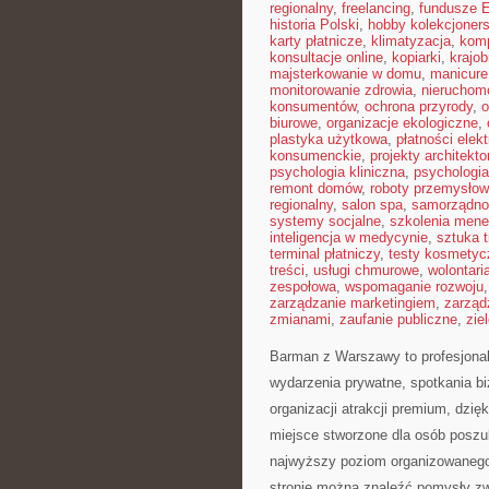
regionalny
,
freelancing
,
fundusze 
historia Polski
,
hobby kolekcjoners
karty płatnicze
,
klimatyzacja
,
kom
konsultacje online
,
kopiarki
,
krajob
majsterkowanie w domu
,
manicure
monitorowanie zdrowia
,
nieruchom
konsumentów
,
ochrona przyrody
,
o
biurowe
,
organizacje ekologiczne
,
plastyka użytkowa
,
płatności elek
konsumenckie
,
projekty architekt
psychologia kliniczna
,
psychologi
remont domów
,
roboty przemysło
regionalny
,
salon spa
,
samorządno
systemy socjalne
,
szkolenia mene
inteligencja w medycynie
,
sztuka 
terminal płatniczy
,
testy kosmetyc
treści
,
usługi chmurowe
,
wolontari
zespołowa
,
wspomaganie rozwoju
zarządzanie marketingiem
,
zarząd
zmianami
,
zaufanie publiczne
,
zie
Barman z Warszawy to profesjonal
wydarzenia prywatne, spotkania bi
organizacji atrakcji premium, dzi
miejsce stworzone dla osób poszu
najwyższy poziom organizowanego 
stronie można znaleźć pomysły zw