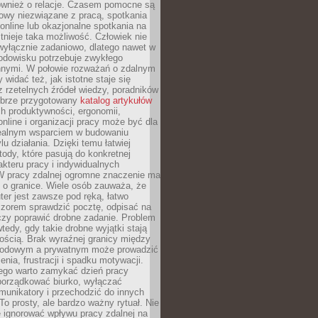
również o relacje. Czasem pomocne są
owy niezwiązane z pracą, spotkania
 online lub okazjonalne spotkania na
istnieje taka możliwość. Człowiek nie
wyłącznie zadaniowo, dlatego nawet w
odowisku potrzebuje zwykłego
innymi. W połowie rozważań o zdalnym
 widać też, jak istotne staje się
z rzetelnych źródeł wiedzy, poradników
dobrze przygotowany
katalog artykułów
h produktywności, ergonomii,
nline i organizacji pracy może być dla
realnym wsparciem w budowaniu
lu działania. Dzięki temu łatwiej
ody, które pasują do konkretnej
akteru pracy i indywidualnych
 W pracy zdalnej ogromne znaczenie ma
 o granice. Wiele osób zauważa, że
er jest zawsze pod ręką, łatwo
czorem sprawdzić pocztę, odpisać na
zy poprawić drobne zadanie. Problem
wtedy, gdy takie drobne wyjątki stają
ością. Brak wyraźnej granicy między
odowym a prywatnym może prowadzić
nia, frustracji i spadku motywacji.
tego warto zamykać dzień pracy
porządkować biurko, wyłączać
unikatory i przechodzić do innych
To prosty, ale bardzo ważny rytuał. Nie
 ignorować wpływu pracy zdalnej na