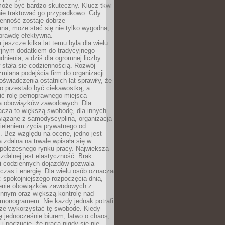
oże być bardzo skuteczny. Klucz tkwi
nie traktować go przypadkowo. Gdy
ienność zostaje dobrze
na, może stać się nie tylko wygodna,
aprawdę efektywna.
 jeszcze kilka lat temu była dla wielu
yjnym dodatkiem do tradycyjnego
dnienia, a dziś dla ogromnej liczby
stała się codziennością. Rozwój
 zmiana podejścia firm do organizacji
oświadczenia ostatnich lat sprawiły, że
o przestało być ciekawostką, a
ić rolę pełnoprawnego miejsca
a obowiązków zawodowych. Dla
acza to większą swobodę, dla innych
iązane z samodyscypliną, organizacją
ieleniem życia prywatnego od
 Bez względu na ocenę, jedno jest
 zdalna na trwałe wpisała się w
spółczesnego rynku pracy. Największą
 zdalnej jest elastyczność. Brak
i codziennych dojazdów pozwala
zas i energię. Dla wielu osób oznacza
 spokojniejszego rozpoczęcia dnia,
enie obowiązków zawodowych z
innym oraz większą kontrolę nad
monogramem. Nie każdy jednak potrafi
rze wykorzystać tę swobodę. Kiedy
ę jednocześnie biurem, łatwo o chaos,
 i poczucie, że praca nigdy się nie