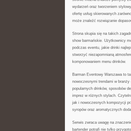
wydarzeń oraz tworzeniem stylowy
ofertę usług skierowanych zarówno
może znaleźć rozwiązanie dopasow
Strona skupia się na takich zagadn
show barmańskie. Użytkownicy mog
podczas eventu, jakie drinki najle
stworzyć niezapomnianą atmosferę
komponowaniem menu drinków.
Barman Eventowy Warszawa to tak
nowoczesnymi trendami w branży e
popularnych drinków, sposobów dek
imprez w różnych stylach. Czytel
jak i nowoczesnych kompozycji p
syropów oraz aromatycznych doda
Serwis zwraca uwagę na znaczenie
bartender potrafi nie tylko przygo