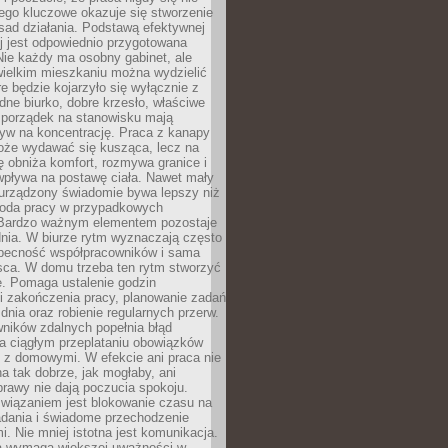
ego kluczowe okazuje się stworzenie
sad działania. Podstawą efektywnej
j jest odpowiednio przygotowana
Nie każdy ma osobny gabinet, ale
wielkim mieszkaniu można wydzielić
re będzie kojarzyło się wyłącznie z
ne biurko, dobre krzesło, właściwe
i porządek na stanowisku mają
yw na koncentrację. Praca z kanapy
oże wydawać się kusząca, lecz na
 obniża komfort, rozmywa granice i
wpływa na postawę ciała. Nawet mały
 urządzony świadomie bywa lepszy niż
oda pracy w przypadkowych
Bardzo ważnym elementem pozostaje
nia. W biurze rytm wyznaczają często
obecność współpracowników i sama
sca. W domu trzeba ten rytm stworzyć
e. Pomaga ustalenie godzin
i zakończenia pracy, planowanie zadań
dnia oraz robienie regularnych przerw.
ników zdalnych popełnia błąd
a ciągłym przeplataniu obowiązków
z domowymi. W efekcie ani praca nie
a tak dobrze, jak mogłaby, ani
rawy nie dają poczucia spokoju.
wiązaniem jest blokowanie czasu na
adania i świadome przechodzenie
i. Nie mniej istotna jest komunikacja.
a wymaga większej uważności w