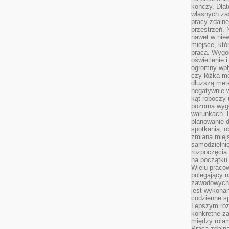
kończy. Dlat
własnych za
pracy zdalne
przestrzeń. 
nawet w nie
miejsce, któ
pracą. Wygod
oświetlenie 
ogromny wpł
czy łóżka m
dłuższą metę
negatywnie 
kąt roboczy
pozorna wyg
warunkach. 
planowanie d
spotkania, 
zmiana miej
samodzielni
rozpoczęcia 
na początku 
Wielu pracow
polegający n
zawodowych 
jest wykonan
codzienne sp
Lepszym roz
konkretne z
między rolam
Praca zdaln