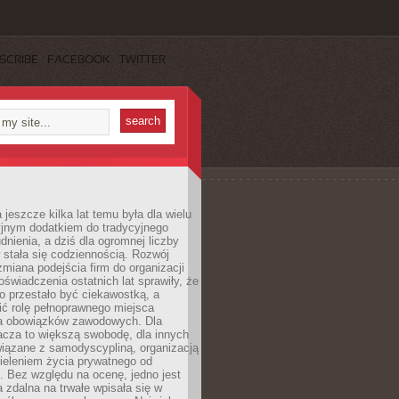
SCRIBE
FACEBOOK
TWITTER
 jeszcze kilka lat temu była dla wielu
yjnym dodatkiem do tradycyjnego
dnienia, a dziś dla ogromnej liczby
stała się codziennością. Rozwój
 zmiana podejścia firm do organizacji
oświadczenia ostatnich lat sprawiły, że
o przestało być ciekawostką, a
ić rolę pełnoprawnego miejsca
a obowiązków zawodowych. Dla
acza to większą swobodę, dla innych
iązane z samodyscypliną, organizacją
ieleniem życia prywatnego od
 Bez względu na ocenę, jedno jest
 zdalna na trwałe wpisała się w