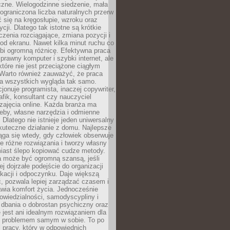
czne. Wielogodzinne siedzenie, mała
i ograniczona liczba naturalnych przerw
 się na kręgosłupie, wzroku oraz
cji. Dlatego tak istotne są krótkie
czenia rozciągające, zmiana pozycji i
d ekranu. Nawet kilka minut ruchu co
obi ogromną różnicę. Efektywna praca
sprawny komputer i szybki internet, ale
 które nie jest przeciążone ciągłym
Warto również zauważyć, że praca
la wszystkich wygląda tak samo.
cjonuje programista, inaczej copywriter,
afik, konsultant czy nauczyciel
zajęcia online. Każda branża ma
eby, własne narzędzia i odmienne
 Dlatego nie istnieje jeden uniwersalny
kuteczne działanie z domu. Najlepsze
iąga się wtedy, gdy człowiek obserwuje
uje różne rozwiązania i tworzy własny
iast ślepo kopiować cudze metody.
a może być ogromną szansą, jeśli
ej dojrzałe podejście do organizacji
kacji i odpoczynku. Daje większą
, pozwala lepiej zarządzać czasem i
wia komfort życia. Jednocześnie
wiedzialności, samodyscypliny i
dbania o dobrostan psychiczny oraz
e jest ani idealnym rozwiązaniem dla
i problemem samym w sobie. To po
 pracy, który w odpowiednich