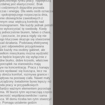
spółczesnego rynku pracy. Największą
 zdalnej jest elastyczność. Brak
i codziennych dojazdów pozwala
zas i energię. Dla wielu osób oznacza
 spokojniejszego rozpoczęcia dnia,
enie obowiązków zawodowych z
innym oraz większą kontrolę nad
monogramem. Nie każdy jednak potrafi
rze wykorzystać tę swobodę. Kiedy
ę jednocześnie biurem, łatwo o chaos,
 i poczucie, że praca nigdy się nie
ego kluczowe okazuje się stworzenie
sad działania. Podstawą efektywnej
j jest odpowiednio przygotowana
Nie każdy ma osobny gabinet, ale
wielkim mieszkaniu można wydzielić
re będzie kojarzyło się wyłącznie z
ne biurko, dobre krzesło, właściwe
i porządek na stanowisku mają
yw na koncentrację. Praca z kanapy
oże wydawać się kusząca, lecz na
 obniża komfort, rozmywa granice i
wpływa na postawę ciała. Nawet mały
 urządzony świadomie bywa lepszy niż
oda pracy w przypadkowych
Bardzo ważnym elementem pozostaje
nia. W biurze rytm wyznaczają często
obecność współpracowników i sama
sca. W domu trzeba ten rytm stworzyć
e. Pomaga ustalenie godzin