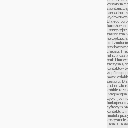
kontakcie z
spontaniczny
konsultacji 
wychwytywan
Dlatego ogr
formułowani
i precyzyjne
zespół zdaln
narzędziach,
jest zaufani
przekazywani
chaosu. Pra
relacje społ
brak biurowe
zaczynają o
kontaktów tw
wspólnego 
może osłabi
zespołu. Dla
zadań, ale 
krótkie rozm
integracyjne
żywo, jeśli 
funkcjonuje 
cyfrowym śr
kontaktu z 
modelu pracy
korzystanie 
i analiz, a 