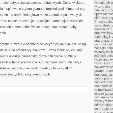
 treści dotyczące wieczorów koktajlowych. Coraz większą
warunkach m
w tym, aby 
ia inspirowane stylem glamour, tropikalnymi klimatami czy
zdalna codz
uporządkowa
czesna strefa koktajlowa może zostać dopasowany do
ale także n
emu całość prezentuje się spójnie i atrakcyjnie wizualnie.
Praca zdalna
osób atrakc
owiednie menu drinków, dekoracje oraz dodatki, aby
modelu zatru
enia.
pracowników 
technologii,
pracy oraz d
orzone z myślą o osobach ceniących wysoką jakość usług,
domowe biur
zaczęło pełn
ejście do organizacji eventów. Strona inspiruje, edukuje i
wykonywani
jednych ozn
towana obsługa barmańska może całkowicie odmienić
wyzwanie zw
szerokiej tematyce związanej z barmaństwem, mixologią
czasu i oddz
zawodowego.
stanowi wartościowe źródło wiedzy dla wszystkich
pewne: praca
 nowoczesnych atrakcji eventowych.
krajobraz w
zaletą pracy
koniecznośc
oszczędzać c
to możliwość
lepsze godz
życiem rodz
własnym har
od razu dob
dom staje si
rozproszenie