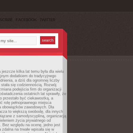
SCRIBE
FACEBOOK
TWITTER
 jeszcze kilka lat temu była dla wielu
yjnym dodatkiem do tradycyjnego
dnienia, a dziś dla ogromnej liczby
stała się codziennością. Rozwój
 zmiana podejścia firm do organizacji
oświadczenia ostatnich lat sprawiły, że
o przestało być ciekawostką, a
ić rolę pełnoprawnego miejsca
a obowiązków zawodowych. Dla
acza to większą swobodę, dla innych
iązane z samodyscypliną, organizacją
ieleniem życia prywatnego od
 Bez względu na ocenę, jedno jest
 zdalna na trwałe wpisała się w