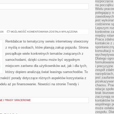
rozpoczęcia 
na początku 
Wielu pracow
polegający n
zawodowych 
jest wykonan
E
codzienne sp
Lepszym roz
konkretne z
TESTY
026
MOŻLIWOŚĆ KOMENTOWANIA
ZOSTAŁA WYŁĄCZONA
I
między rolam
RECENZJE
Praca zdaln
Rentdabcar to tematyczny serwis internetowy stworzony
kontakcie z
spontaniczny
z myślą o osobach, które planują zakup pojazdu. Strona
konsultacji 
porządkuje wiele konkretnych tematów związanych z
wychwytywan
Dlatego ogr
samochodami, dzięki czemu może być wygodnym
formułowani
miejscem zarówno dla użytkowników aut, jak i dla tych,
i precyzyjne
zespół zdaln
którzy dopiero analizują świat leasingu samochodów. To
narzędziach,
jest zaufani
znaleźć porady dotyczące różnych aspektów korzystania z
przekazywani
elu aż po finansowanie. Nowości na stronie Trendy i
chaosu. Pra
relacje społ
brak biurowe
zaczynają o
kontaktów tw
NE I TRASY SPACEROWE
wspólnego 
może osłabi
zespołu. Dla