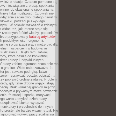
również o relacje. Czasem pomocne są
owy niezwiązane z pracą, spotkania
 online lub okazjonalne spotkania na
istnieje taka możliwość. Człowiek nie
wyłącznie zadaniowo, dlatego nawet w
odowisku potrzebuje zwykłego
innymi. W połowie rozważań o zdalnym
 widać też, jak istotne staje się
z rzetelnych źródeł wiedzy, poradników
dobrze przygotowany
katalog artykułów
h produktywności, ergonomii,
nline i organizacji pracy może być dla
realnym wsparciem w budowaniu
lu działania. Dzięki temu łatwiej
ody, które pasują do konkretnej
akteru pracy i indywidualnych
 W pracy zdalnej ogromne znaczenie ma
 o granice. Wiele osób zauważa, że
er jest zawsze pod ręką, łatwo
czorem sprawdzić pocztę, odpisać na
zy poprawić drobne zadanie. Problem
wtedy, gdy takie drobne wyjątki stają
ością. Brak wyraźnej granicy między
odowym a prywatnym może prowadzić
nia, frustracji i spadku motywacji.
tego warto zamykać dzień pracy
porządkować biurko, wyłączać
unikatory i przechodzić do innych
To prosty, ale bardzo ważny rytuał. Nie
 ignorować wpływu pracy zdalnej na