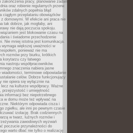
i zakończenia pracy, planowanie zadań
dnia oraz robienie regularnych przerw.
ników zdalnych popełnia błąd
a ciągłym przeplataniu obowiązków
z domowymi. W efekcie ani praca nie
a tak dobrze, jak mogłaby, ani
rawy nie dają poczucia spokoju.
wiązaniem jest blokowanie czasu na
adania i świadome przechodzenie
i. Nie mniej istotna jest komunikacja.
a wymaga większej uważności w
 zespołem, ponieważ nie ma
ch rozmów przy biurku, krótkich
na korytarzu czy łatwego
ia nastroju współpracowników.
omnego znaczenia nabiera jasne
e wiadomości, terminowe odpowiadanie
 ustalanie celów. Dobrze funkcjonujący
y nie opiera się wyłącznie na
 lecz na kulturze współpracy. Ważne
e, przejrzystość i umiejętność
a informacji bez niepotrzebnego
ca w domu może też wpływać na
eczne. Niektórym odpowiada cisza i
go zgiełku, ale inni po pewnym czasie
dczuwać izolację. Brak codziennych
arzą w twarz, luźnych rozmów i
przeżywania zawodowych wyzwań
ać poczucie przynależności do
tego warto dbać nie tylko o realizację