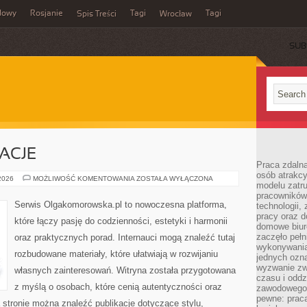
dowy
Rosjanie
Tagi
Tagi
Spis Treści
Wrocław
SUB
RACJE
Praca zdalna
osób atrakc
HISTORIE
 2026
MOŻLIWOŚĆ KOMENTOWANIA
ZOSTAŁA WYŁĄCZONA
modelu zatru
I
INSPIRACJE
pracowników 
Serwis Olgakomorowska.pl to nowoczesna platforma,
technologii,
pracy oraz d
które łączy pasję do codzienności, estetyki i harmonii
domowe biur
zaczęło pełn
oraz praktycznych porad. Internauci mogą znaleźć tutaj
wykonywani
rozbudowane materiały, które ułatwiają w rozwijaniu
jednych ozn
wyzwanie zw
własnych zainteresowań. Witryna została przygotowana
czasu i oddz
z myślą o osobach, które cenią autentyczności oraz
zawodowego.
pewne: praca
a stronie można znaleźć publikacje dotyczące stylu,