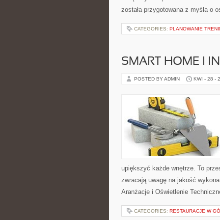
została przygotowana z myślą o o
CATEGORIES:
PLANOWANIE TREN
SMART HOME I I
POSTED BY ADMIN
KWI - 28 - 
upiększyć każde wnętrze. To przes
zwracają uwagę na jakość wykonani
Aranżacje i Oświetlenie Technicz
CATEGORIES:
RESTAURACJE W G