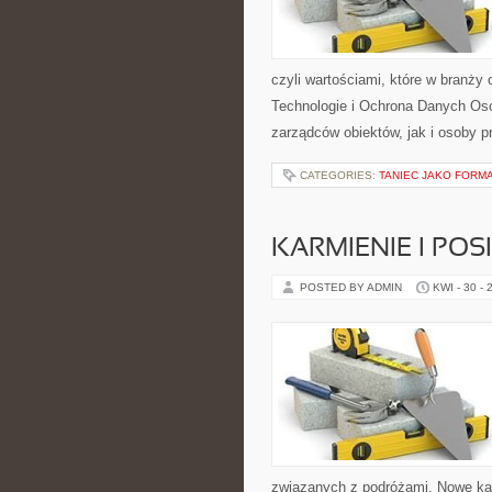
czyli wartościami, które w bran
Technologie i Ochrona Danych Os
zarządców obiektów, jak i osoby p
CATEGORIES:
TANIEC JAKO FORMA
KARMIENIE I POSI
POSTED BY ADMIN
KWI - 30 - 
związanych z podróżami. Nowe kate