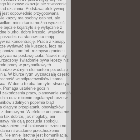
ego kluczowe okazuje się stworzenie
sad działania. Podstawą efektywnej
j jest odpowiednio przygotowana
Nie każdy ma osobny gabinet, ale
wielkim mieszkaniu można wydzielić
re będzie kojarzyło się wyłącznie z
ne biurko, dobre krzesło, właściwe
i porządek na stanowisku mają
yw na koncentrację. Praca z kanapy
oże wydawać się kusząca, lecz na
 obniża komfort, rozmywa granice i
wpływa na postawę ciała. Nawet mały
 urządzony świadomie bywa lepszy niż
oda pracy w przypadkowych
Bardzo ważnym elementem pozostaje
nia. W biurze rytm wyznaczają często
obecność współpracowników i sama
sca. W domu trzeba ten rytm stworzyć
e. Pomaga ustalenie godzin
i zakończenia pracy, planowanie zadań
dnia oraz robienie regularnych przerw.
ników zdalnych popełnia błąd
a ciągłym przeplataniu obowiązków
z domowymi. W efekcie ani praca nie
a tak dobrze, jak mogłaby, ani
rawy nie dają poczucia spokoju.
wiązaniem jest blokowanie czasu na
adania i świadome przechodzenie
i. Nie mniej istotna jest komunikacja.
a wymaga większej uważności w