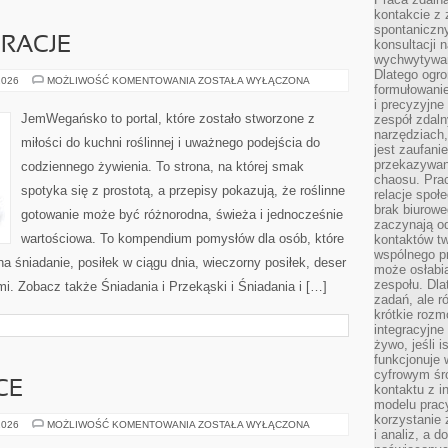
kontakcie z
spontaniczny
RACJE
konsultacji 
wychwytywan
Dlatego ogr
SEZONOWE
2026
MOŻLIWOŚĆ KOMENTOWANIA
ZOSTAŁA WYŁĄCZONA
formułowani
INSPIRACJE
i precyzyjne
JemWegańsko to portal, które zostało stworzone z
zespół zdaln
narzędziach,
miłości do kuchni roślinnej i uważnego podejścia do
jest zaufani
przekazywani
codziennego żywienia. To strona, na której smak
chaosu. Pra
spotyka się z prostotą, a przepisy pokazują, że roślinne
relacje społ
brak biurowe
gotowanie może być różnorodna, świeża i jednocześnie
zaczynają o
wartościowa. To kompendium pomysłów dla osób, które
kontaktów tw
wspólnego 
a śniadanie, posiłek w ciągu dnia, wieczorny posiłek, deser
może osłabi
zespołu. Dla
. Zobacz także Śniadania i Przekąski i Śniadania i […]
zadań, ale 
krótkie rozm
integracyjne
żywo, jeśli 
funkcjonuje 
cyfrowym śr
CE
kontaktu z 
modelu pracy
korzystanie 
DIETA
2026
MOŻLIWOŚĆ KOMENTOWANIA
ZOSTAŁA WYŁĄCZONA
i analiz, a 
W
PRAKTYCE