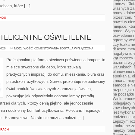
kończy. Dlat
sobach, które […]
własnych za
pracy zdalne
przestrzeń. 
INGU
nawet w nie
miejsce, któ
pracą. Wygod
oświetlenie 
NTELIGENTNE OŚWIETLENIE
ogromny wpł
czy łóżka m
SMART
2026
MOŻLIWOŚĆ KOMENTOWANIA
ZOSTAŁA WYŁĄCZONA
dłuższą metę
HOME
negatywnie 
I
kąt roboczy
INTELIGENTNE
Profesjonalna platforma sieciowa poświęcona lampom to
OŚWIETLENIE
pozorna wyg
miejsce stworzone dla osób, które szukają
warunkach. 
planowanie d
praktycznych inspiracji do domu, mieszkania, biura oraz
spotkania, 
zmiana miej
przestrzeni użytkowych. Serwis prezentuje rozbudowany
samodzielni
świat produktów związanych z aranżacją światła,
rozpoczęcia 
na początku 
pokazując jak odpowiednio dobrane lampy potrafią
Wielu pracow
trzeń dla tych, którzy cenią piękno, ale jednocześnie
polegający n
zawodowych 
a i codzienny komfort użytkowania. Polecam: Inspiracje i
jest wykonan
codzienne sp
ne i Przemysłowe. Na stronie można znaleźć […]
Lepszym roz
konkretne z
ÓRACH
między rolam
Praca zdaln