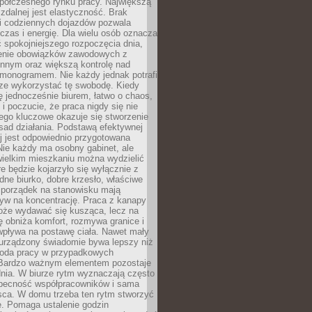
spółczesnego rynku pracy. Największą
 zdalnej jest elastyczność. Brak
i codziennych dojazdów pozwala
zas i energię. Dla wielu osób oznacza
 spokojniejszego rozpoczęcia dnia,
enie obowiązków zawodowych z
innym oraz większą kontrolę nad
monogramem. Nie każdy jednak potrafi
rze wykorzystać tę swobodę. Kiedy
ę jednocześnie biurem, łatwo o chaos,
 i poczucie, że praca nigdy się nie
ego kluczowe okazuje się stworzenie
sad działania. Podstawą efektywnej
j jest odpowiednio przygotowana
Nie każdy ma osobny gabinet, ale
wielkim mieszkaniu można wydzielić
re będzie kojarzyło się wyłącznie z
ne biurko, dobre krzesło, właściwe
i porządek na stanowisku mają
yw na koncentrację. Praca z kanapy
oże wydawać się kusząca, lecz na
 obniża komfort, rozmywa granice i
wpływa na postawę ciała. Nawet mały
 urządzony świadomie bywa lepszy niż
oda pracy w przypadkowych
Bardzo ważnym elementem pozostaje
nia. W biurze rytm wyznaczają często
obecność współpracowników i sama
sca. W domu trzeba ten rytm stworzyć
e. Pomaga ustalenie godzin