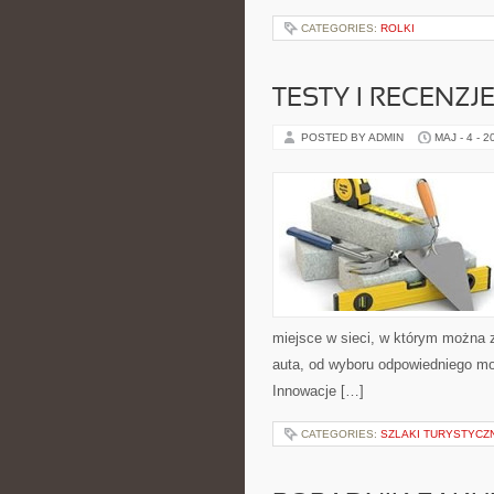
CATEGORIES:
ROLKI
TESTY I RECENZJ
POSTED BY ADMIN
MAJ - 4 - 2
miejsce w sieci, w którym można 
auta, od wyboru odpowiedniego mod
Innowacje […]
CATEGORIES:
SZLAKI TURYSTYCZ