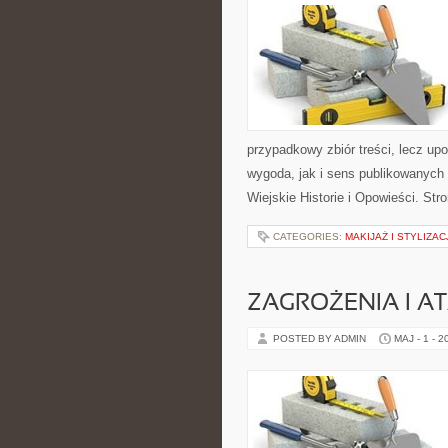
przypadkowy zbiór treści, lecz up
wygoda, jak i sens publikowanych m
Wiejskie Historie i Opowieści. Str
CATEGORIES:
MAKIJAŻ I STYLIZAC
ZAGROŻENIA I AT
POSTED BY ADMIN
MAJ - 1 - 2