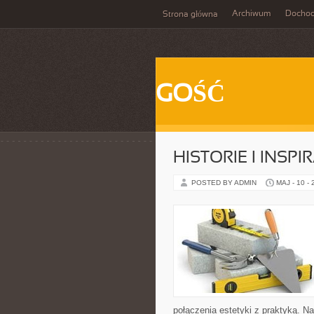
Archiwum
Docho
Strona główna
GOŚĆ
HISTORIE I INSPI
POSTED BY ADMIN
MAJ - 10 -
połączenia estetyki z praktyką. N