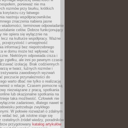
 zespołem, ponieważ nie ma
ch rozmów przy biurku, krótkich
na korytarzu czy łatwego
ia nastroju współpracowników.
omnego znaczenia nabiera jasne
e wiadomości, terminowe odpowiadanie
 ustalanie celów. Dobrze funkcjonujący
y nie opiera się wyłącznie na
 lecz na kulturze współpracy. Ważne
e, przejrzystość i umiejętność
a informacji bez niepotrzebnego
ca w domu może też wpływać na
eczne. Niektórym odpowiada cisza i
go zgiełku, ale inni po pewnym czasie
dczuwać izolację. Brak codziennych
arzą w twarz, luźnych rozmów i
przeżywania zawodowych wyzwań
ać poczucie przynależności do
tego warto dbać nie tylko o realizację
również o relacje. Czasem pomocne są
owy niezwiązane z pracą, spotkania
 online lub okazjonalne spotkania na
istnieje taka możliwość. Człowiek nie
wyłącznie zadaniowo, dlatego nawet w
odowisku potrzebuje zwykłego
innymi. W połowie rozważań o zdalnym
 widać też, jak istotne staje się
z rzetelnych źródeł wiedzy, poradników
dobrze przygotowany
katalog artykułów