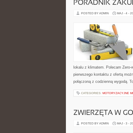
PORADNIK ZAK
POSTED BY ADMIN
MAJ - 4 - 2
lokalu z klimatem. Polecam Zero-
pierwszego kontaktu z ofertą możn
połączoną z codzienną wygodą. T
CATEGORIES:
MOTORYZACYJNE MI
ZWIERZĘTA W G
POSTED BY ADMIN
MAJ - 3 - 2