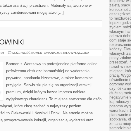
krajobraz w
zaletą pracy
 a także aranżacji przestrzeni. Materiały są tworzone w
koniecznośc
zyscy zainteresowani mogą łatwo […]
oszczędzać c
to możliwość
lepsze godz
życiem rodz
własnym har
od razu dob
dom staje si
NOWINKI
rozproszenie
kończy. Dlat
CIEKAWOSTKI
026
MOŻLIWOŚĆ KOMENTOWANIA
ZOSTAŁA WYŁĄCZONA
własnych za
I
pracy zdalne
NOWINKI
przestrzeń. 
Barman z Warszawy to profesjonalna platforma online
nawet w nie
poświęcona obsłudze barmańskiej na wydarzenia
miejsce, któ
pracą. Wygod
prywatne, spotkania biznesowe, a także kameralne
oświetlenie 
ogromny wpł
przyjęcia. Serwis skupia się na organizacji atrakcji
czy łóżka m
premium, dzięki którym każda impreza nabiera
dłuższą metę
negatywnie 
wyjątkowego charakteru. To miejsce stworzone dla osób
kąt roboczy
związań, które chcą zadbać o najwyższy poziom
pozorna wyg
warunkach. 
i to Ciekawostki i Nowinki i Drinki. Na stronie można
planowanie d
spotkania, 
ą przygotowywania koktajli, organizacją wydarzeń oraz
zmiana miej
samodzielni