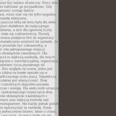
oże być bardzo skuteczny. Klucz tkwi
nie traktować go przypadkowo. Gdy
ienność zostaje dobrze
na, może stać się nie tylko wygodna,
aprawdę efektywna.
 jeszcze kilka lat temu była dla wielu
yjnym dodatkiem do tradycyjnego
dnienia, a dziś dla ogromnej liczby
stała się codziennością. Rozwój
 zmiana podejścia firm do organizacji
oświadczenia ostatnich lat sprawiły, że
o przestało być ciekawostką, a
ić rolę pełnoprawnego miejsca
a obowiązków zawodowych. Dla
acza to większą swobodę, dla innych
iązane z samodyscypliną, organizacją
ieleniem życia prywatnego od
 Bez względu na ocenę, jedno jest
 zdalna na trwałe wpisała się w
spółczesnego rynku pracy. Największą
 zdalnej jest elastyczność. Brak
i codziennych dojazdów pozwala
zas i energię. Dla wielu osób oznacza
 spokojniejszego rozpoczęcia dnia,
enie obowiązków zawodowych z
innym oraz większą kontrolę nad
monogramem. Nie każdy jednak potrafi
rze wykorzystać tę swobodę. Kiedy
ę jednocześnie biurem, łatwo o chaos,
 i poczucie, że praca nigdy się nie