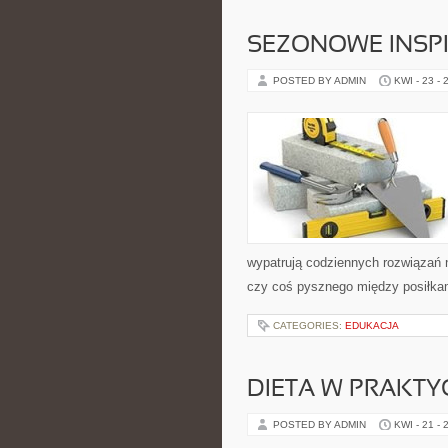
SEZONOWE INSPI
POSTED BY ADMIN
KWI - 23 - 
wypatrują codziennych rozwiązań n
czy coś pysznego między posiłkami
CATEGORIES:
EDUKACJA
DIETA W PRAKTY
POSTED BY ADMIN
KWI - 21 - 