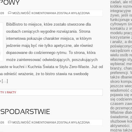
UPOWY
zadań, ale 
krótkie rozm
integracyjne
PORADNIK
026
MOŻLIWOŚĆ KOMENTOWANIA
ZOSTAŁA WYŁĄCZONA
żywo, jeśli 
ZAKUPOWY
funkcjonuje 
cyfrowym śr
BibiBistro to miejsce, które zostało stworzone dla
kontaktu z 
osobach ceniących wygodne rozwiązania. Strona
modelu pracy
korzystanie 
internetowa pokazuje charakter miejsca, w którym
i analiz, a 
jedzenie mają być nie tylko apetyczne, ale również
poświęconyc
narzędziom o
dopasowane do codziennego rytmu. To strona, która
wielu osób 
własnego sty
może zainteresować odwiedzających, poszukujących
wybierać met
waste w kuchni i Kuchnia Świata w Stylu Zero-Waste. Już od
branży, char
preferencji.
a odnieść wrażenie, że to bistro stawia na swobodę
także dbanie
o […]
skoro komput
jeszcze wie
wiadomość c
TY I FAKTY
pojawia się 
się codzienn
czasem zaw
do przemęcze
OSPODARSTWIE
Właśnie dla
świadomie, 
służbowe kom
ZWIERZĘTA
026
MOŻLIWOŚĆ KOMENTOWANIA
ZOSTAŁA WYŁĄCZONA
aktywności. 
W
GOSPODARSTWIE
można także