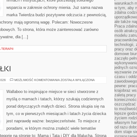
firmach i instytucjach, które potrzebują solidnego
warunkach m
wsparcia w zakresie ochrony mienia. Już sama nazwa
w tym, aby 
zdalna codz
marka Twierdza budzi pozytywne odczucia z pewnością,
uporządkowa
ale także n
ży ochrony mają ogromną wagę. Polecam: Nowoczesne
Praca zdalna
obowych. To strona, która może zainteresować zarówno
osób atrakc
modelu zatru
rywatne, dla […]
pracowników 
technologii,
pracy oraz d
 TERAPII
domowe biur
zaczęło pełn
wykonywani
jednych ozn
ŁKI
wyzwanie zw
czasu i oddz
KARMIENIE
2026
MOŻLIWOŚĆ KOMENTOWANIA
ZOSTAŁA WYŁĄCZONA
zawodowego.
I
pewne: praca
POSIŁKI
krajobraz w
Wallaboo to inspirujące miejsce w sieci stworzone z
zaletą pracy
myślą o mamach i tatach, którzy szukają codziennych
koniecznośc
oszczędzać c
porad dotyczących małych dzieci. Strona skupia się na
to możliwość
lepsze godz
tym, co w pierwszych miesiącach i latach życia dziecka
życiem rodz
jest naprawdę ważne: bezpieczeństwie. To miejsce z
własnym har
od razu dob
poradami, w którym można znaleźć wiele tematów
dom staje si
gorie na stronie to: Mama i Tata i DIY dla Malucha. Strona
rozproszenie