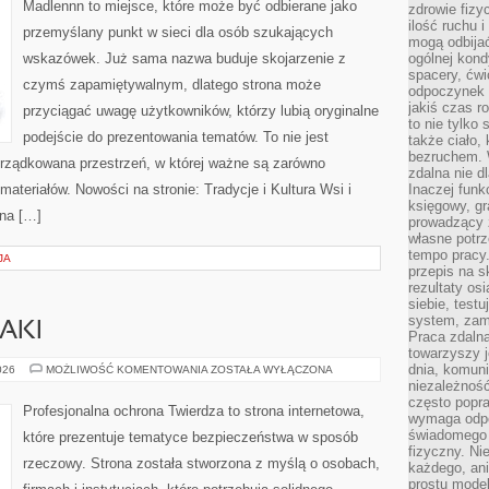
Madlennn to miejsce, które może być odbierane jako
zdrowie fizy
ilość ruchu 
przemyślany punkt w sieci dla osób szukających
mogą odbijać
wskazówek. Już sama nazwa buduje skojarzenie z
ogólnej kondy
spacery, ćwi
czymś zapamiętywalnym, dlatego strona może
odpoczynek o
jakiś czas r
przyciągać uwagę użytkowników, którzy lubią oryginalne
to nie tylko 
podejście do prezentowania tematów. To nie jest
także ciało,
bezruchem. 
orządkowana przestrzeń, w której ważne są zarówno
zdalna nie d
ateriałów. Nowości na stronie: Tradycje i Kultura Wsi i
Inaczej funk
księgowy, gr
ona […]
prowadzący 
własne potrz
tempo pracy.
JA
przepis na s
rezultaty os
siebie, test
system, zam
AKI
Praca zdaln
towarzyszy j
dnia, komuni
ZAGROŻENIA
026
MOŻLIWOŚĆ KOMENTOWANIA
ZOSTAŁA WYŁĄCZONA
I
niezależność
ATAKI
często popra
Profesjonalna ochrona Twierdza to strona internetowa,
wymaga odpo
świadomego 
które prezentuje tematyce bezpieczeństwa w sposób
fizyczny. Ni
rzeczowy. Strona została stworzona z myślą o osobach,
każdego, an
prostu model