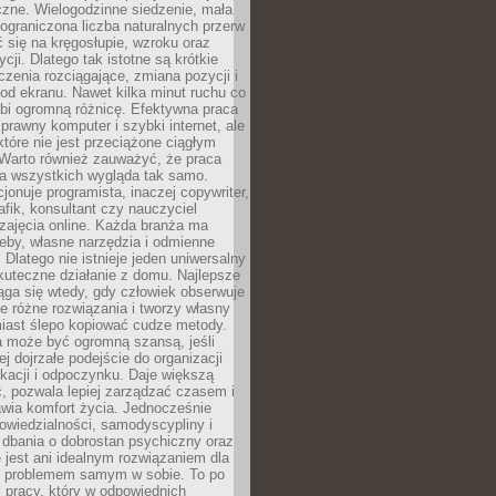
czne. Wielogodzinne siedzenie, mała
i ograniczona liczba naturalnych przerw
 się na kręgosłupie, wzroku oraz
cji. Dlatego tak istotne są krótkie
czenia rozciągające, zmiana pozycji i
d ekranu. Nawet kilka minut ruchu co
obi ogromną różnicę. Efektywna praca
sprawny komputer i szybki internet, ale
 które nie jest przeciążone ciągłym
Warto również zauważyć, że praca
la wszystkich wygląda tak samo.
cjonuje programista, inaczej copywriter,
afik, konsultant czy nauczyciel
zajęcia online. Każda branża ma
eby, własne narzędzia i odmienne
 Dlatego nie istnieje jeden uniwersalny
kuteczne działanie z domu. Najlepsze
iąga się wtedy, gdy człowiek obserwuje
uje różne rozwiązania i tworzy własny
iast ślepo kopiować cudze metody.
a może być ogromną szansą, jeśli
ej dojrzałe podejście do organizacji
kacji i odpoczynku. Daje większą
, pozwala lepiej zarządzać czasem i
wia komfort życia. Jednocześnie
wiedzialności, samodyscypliny i
dbania o dobrostan psychiczny oraz
e jest ani idealnym rozwiązaniem dla
i problemem samym w sobie. To po
 pracy, który w odpowiednich