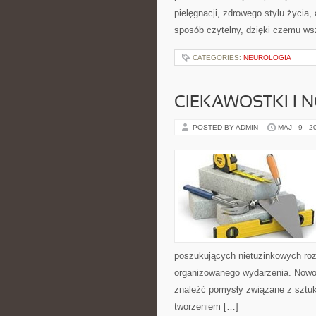
pielęgnacji, zdrowego stylu życia,
sposób czytelny, dzięki czemu ws
CATEGORIES:
NEUROLOGIA
CIEKAWOSTKI I 
POSTED BY ADMIN
MAJ - 9 - 2
poszukujących nietuzinkowych ro
organizowanego wydarzenia. Nowośc
znaleźć pomysły związane z sztuk
tworzeniem […]