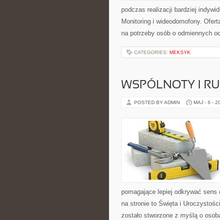
podczas realizacji bardziej indywi
Monitoring i wideodomofony. Ofer
na potrzeby osób o odmiennych o
CATEGORIES:
MEKSYK
WSPÓLNOTY I R
POSTED BY ADMIN
MAJ - 6 - 2
pomagające lepiej odkrywać sens
na stronie to Święta i Uroczystoś
zostało stworzone z myślą o osoba