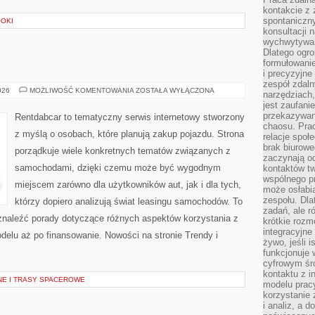
kontakcie z
spontaniczny
OOKI
konsultacji 
wychwytywan
Dlatego ogr
formułowani
E
i precyzyjne
zespół zdaln
TESTY
026
MOŻLIWOŚĆ KOMENTOWANIA
ZOSTAŁA WYŁĄCZONA
narzędziach,
I
jest zaufani
RECENZJE
przekazywani
Rentdabcar to tematyczny serwis internetowy stworzony
chaosu. Pra
z myślą o osobach, które planują zakup pojazdu. Strona
relacje społ
brak biurowe
porządkuje wiele konkretnych tematów związanych z
zaczynają o
samochodami, dzięki czemu może być wygodnym
kontaktów tw
wspólnego 
miejscem zarówno dla użytkowników aut, jak i dla tych,
może osłabi
zespołu. Dla
którzy dopiero analizują świat leasingu samochodów. To
zadań, ale 
znaleźć porady dotyczące różnych aspektów korzystania z
krótkie rozm
integracyjne
elu aż po finansowanie. Nowości na stronie Trendy i
żywo, jeśli 
funkcjonuje 
cyfrowym śr
kontaktu z 
NE I TRASY SPACEROWE
modelu pracy
korzystanie 
i analiz, a 