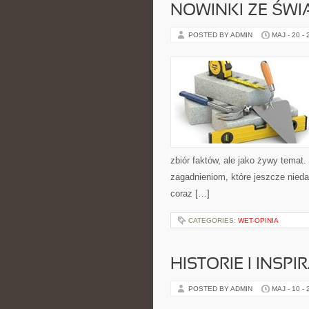
NOWINKI ZE ŚWI
POSTED BY ADMIN
MAJ - 20 -
zbiór faktów, ale jako żywy temat
zagadnieniom, które jeszcze nieda
coraz […]
CATEGORIES:
WET-OPINIA
HISTORIE I INSPI
POSTED BY ADMIN
MAJ - 10 -