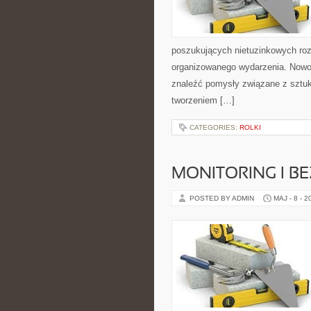
poszukujących nietuzinkowych ro
organizowanego wydarzenia. Nowośc
znaleźć pomysły związane z sztuk
tworzeniem […]
CATEGORIES:
ROLKI
MONITORING I B
POSTED BY ADMIN
MAJ - 8 - 2