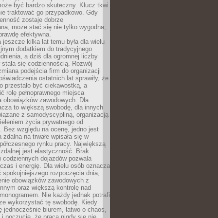
oże być bardzo skuteczny. Klucz tkwi
nie traktować go przypadkowo. Gdy
ienność zostaje dobrze
na, może stać się nie tylko wygodna,
aprawdę efektywna.
 jeszcze kilka lat temu była dla wielu
yjnym dodatkiem do tradycyjnego
dnienia, a dziś dla ogromnej liczby
stała się codziennością. Rozwój
 zmiana podejścia firm do organizacji
oświadczenia ostatnich lat sprawiły, że
o przestało być ciekawostką, a
ić rolę pełnoprawnego miejsca
a obowiązków zawodowych. Dla
acza to większą swobodę, dla innych
iązane z samodyscypliną, organizacją
ieleniem życia prywatnego od
 Bez względu na ocenę, jedno jest
 zdalna na trwałe wpisała się w
spółczesnego rynku pracy. Największą
 zdalnej jest elastyczność. Brak
i codziennych dojazdów pozwala
zas i energię. Dla wielu osób oznacza
 spokojniejszego rozpoczęcia dnia,
enie obowiązków zawodowych z
innym oraz większą kontrolę nad
monogramem. Nie każdy jednak potrafi
rze wykorzystać tę swobodę. Kiedy
ę jednocześnie biurem, łatwo o chaos,
 i poczucie, że praca nigdy się nie