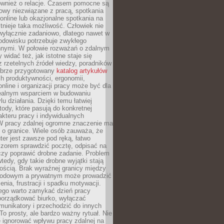
również o relacje. Czasem pomocne są
owy niezwiązane z pracą, spotkania
 online lub okazjonalne spotkania na
istnieje taka możliwość. Człowiek nie
wyłącznie zadaniowo, dlatego nawet w
odowisku potrzebuje zwykłego
innymi. W połowie rozważań o zdalnym
 widać też, jak istotne staje się
z rzetelnych źródeł wiedzy, poradników
dobrze przygotowany
katalog artykułów
h produktywności, ergonomii,
nline i organizacji pracy może być dla
realnym wsparciem w budowaniu
lu działania. Dzięki temu łatwiej
ody, które pasują do konkretnej
akteru pracy i indywidualnych
 W pracy zdalnej ogromne znaczenie ma
 o granice. Wiele osób zauważa, że
er jest zawsze pod ręką, łatwo
czorem sprawdzić pocztę, odpisać na
zy poprawić drobne zadanie. Problem
wtedy, gdy takie drobne wyjątki stają
ością. Brak wyraźnej granicy między
odowym a prywatnym może prowadzić
nia, frustracji i spadku motywacji.
tego warto zamykać dzień pracy
porządkować biurko, wyłączać
unikatory i przechodzić do innych
To prosty, ale bardzo ważny rytuał. Nie
 ignorować wpływu pracy zdalnej na