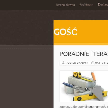
Archiwum
Docho
Strona główna
GOŚĆ
PORADNIE I TERA
POSTED BY ADMIN
MAJ - 23 -
zaprasza do spokojnego namysłu n