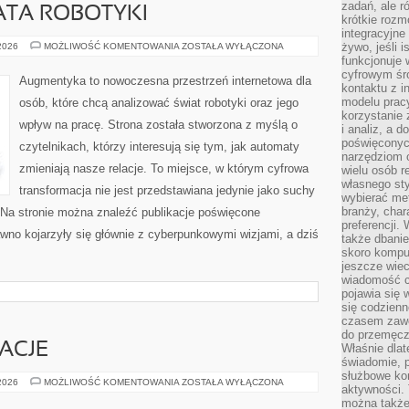
zadań, ale 
ATA ROBOTYKI
krótkie rozm
integracyjne
NOWINKI
żywo, jeśli 
 2026
MOŻLIWOŚĆ KOMENTOWANIA
ZOSTAŁA WYŁĄCZONA
ZE
funkcjonuje 
ŚWIATA
cyfrowym śr
ROBOTYKI
Augmentyka to nowoczesna przestrzeń internetowa dla
kontaktu z 
modelu pracy
osób, które chcą analizować świat robotyki oraz jego
korzystanie 
wpływ na pracę. Strona została stworzona z myślą o
i analiz, a 
poświęconyc
czytelnikach, którzy interesują się tym, jak automaty
narzędziom o
zmieniają nasze relacje. To miejsce, w którym cyfrowa
wielu osób 
własnego sty
transformacja nie jest przedstawiana jedynie jako suchy
wybierać met
branży, char
. Na stronie można znaleźć publikacje poświęcone
preferencji.
wno kojarzyły się głównie z cyberpunkowymi wizjami, a dziś
także dbanie
skoro komput
jeszcze wie
wiadomość c
pojawia się 
się codzienn
czasem zaw
do przemęcze
RACJE
Właśnie dla
świadomie, 
służbowe kom
HISTORIE
 2026
MOŻLIWOŚĆ KOMENTOWANIA
ZOSTAŁA WYŁĄCZONA
aktywności. 
I
INSPIRACJE
można także