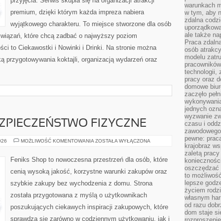
przyjęcia. Serwis skupia się na organizacji atrakcji
warunkach m
premium, dzięki którym każda impreza nabiera
w tym, aby 
zdalna codz
wyjątkowego charakteru. To miejsce stworzone dla osób
uporządkowa
ale także n
związań, które chcą zadbać o najwyższy poziom
Praca zdalna
i to Ciekawostki i Nowinki i Drinki. Na stronie można
osób atrakc
modelu zatru
ą przygotowywania koktajli, organizacją wydarzeń oraz
pracowników 
technologii,
pracy oraz d
domowe biur
zaczęło pełn
wykonywani
jednych ozn
wyzwanie zw
EZPIECZEŃSTWO FIZYCZNE
czasu i oddz
zawodowego.
pewne: praca
MONITORING
026
MOŻLIWOŚĆ KOMENTOWANIA
ZOSTAŁA WYŁĄCZONA
krajobraz w
I
BEZPIECZEŃSTWO
zaletą pracy
FIZYCZNE
Feniks Shop to nowoczesna przestrzeń dla osób, które
koniecznośc
oszczędzać c
cenią wysoką jakość, korzystne warunki zakupów oraz
to możliwość
lepsze godz
szybkie zakupy bez wychodzenia z domu. Strona
życiem rodz
została przygotowana z myślą o użytkownikach
własnym har
od razu dob
poszukujących ciekawych inspiracji zakupowych, które
dom staje si
sprawdzą się zarówno w codziennym użytkowaniu, jak i
rozproszenie