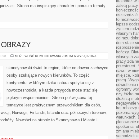
krajobraz w
zaletą pracy
anizacji. Strona ma inspirujący charakter i porusza tematy
koniecznośc
oszczędzać c
to możliwość
lepsze godz
życiem rodz
własnym har
od razu dob
dom staje si
JOBRAZY
rozproszenie
kończy. Dlat
PRZYRODA
 2026
MOŻLIWOŚĆ KOMENTOWANIA
ZOSTAŁA WYŁĄCZONA
własnych za
I
pracy zdalne
KRAJOBRAZY
przestrzeń. 
skandynawski świat to region, które od dawna zachwyca
nawet w nie
osoby szukające nowych kierunków. To część
miejsce, któ
pracą. Wygod
kontynentu, w którym dzika natura spotyka się z
oświetlenie 
ogromny wpł
nowoczesnością, a każda przygoda może stać się
czy łóżka m
pięknym wspomnieniem. Strona poświęcona tej
dłuższą metę
negatywnie 
tematyce jest praktycznym przewodnikiem dla osób,
kąt roboczy
ecji, Norwegii, Finlandii, Islandii oraz północnych terenów,
pozorna wyg
warunkach. 
 podróży. Nowości na stronie to Skandynawia i Miasta i
planowanie d
spotkania, 
zmiana miej
samodzielni