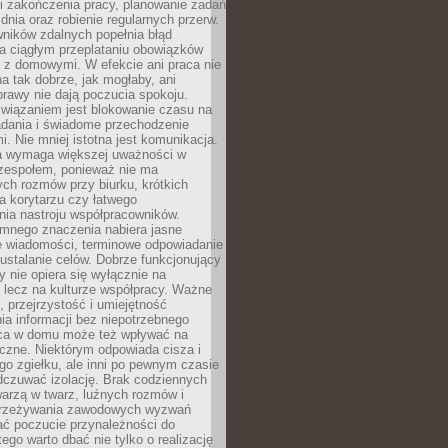
i zakończenia pracy, planowanie zadań
dnia oraz robienie regularnych przerw.
ników zdalnych popełnia błąd
a ciągłym przeplataniu obowiązków
z domowymi. W efekcie ani praca nie
a tak dobrze, jak mogłaby, ani
rawy nie dają poczucia spokoju.
wiązaniem jest blokowanie czasu na
adania i świadome przechodzenie
i. Nie mniej istotna jest komunikacja.
a wymaga większej uważności w
 zespołem, ponieważ nie ma
ch rozmów przy biurku, krótkich
na korytarzu czy łatwego
ia nastroju współpracowników.
omnego znaczenia nabiera jasne
e wiadomości, terminowe odpowiadanie
 ustalanie celów. Dobrze funkcjonujący
y nie opiera się wyłącznie na
 lecz na kulturze współpracy. Ważne
e, przejrzystość i umiejętność
a informacji bez niepotrzebnego
ca w domu może też wpływać na
eczne. Niektórym odpowiada cisza i
go zgiełku, ale inni po pewnym czasie
dczuwać izolację. Brak codziennych
arzą w twarz, luźnych rozmów i
przeżywania zawodowych wyzwań
ać poczucie przynależności do
tego warto dbać nie tylko o realizację