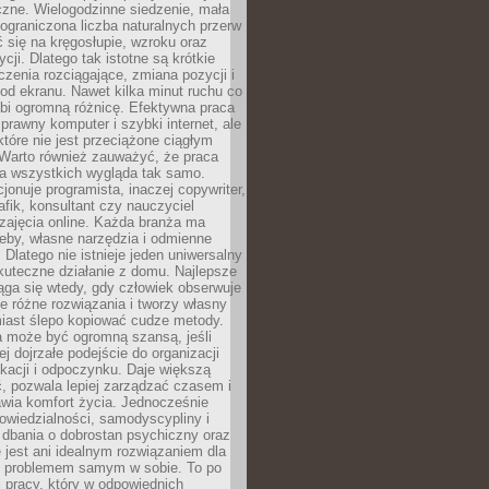
czne. Wielogodzinne siedzenie, mała
i ograniczona liczba naturalnych przerw
 się na kręgosłupie, wzroku oraz
cji. Dlatego tak istotne są krótkie
czenia rozciągające, zmiana pozycji i
d ekranu. Nawet kilka minut ruchu co
obi ogromną różnicę. Efektywna praca
sprawny komputer i szybki internet, ale
 które nie jest przeciążone ciągłym
Warto również zauważyć, że praca
la wszystkich wygląda tak samo.
cjonuje programista, inaczej copywriter,
afik, konsultant czy nauczyciel
zajęcia online. Każda branża ma
eby, własne narzędzia i odmienne
 Dlatego nie istnieje jeden uniwersalny
kuteczne działanie z domu. Najlepsze
iąga się wtedy, gdy człowiek obserwuje
uje różne rozwiązania i tworzy własny
iast ślepo kopiować cudze metody.
a może być ogromną szansą, jeśli
ej dojrzałe podejście do organizacji
kacji i odpoczynku. Daje większą
, pozwala lepiej zarządzać czasem i
wia komfort życia. Jednocześnie
wiedzialności, samodyscypliny i
dbania o dobrostan psychiczny oraz
e jest ani idealnym rozwiązaniem dla
i problemem samym w sobie. To po
 pracy, który w odpowiednich