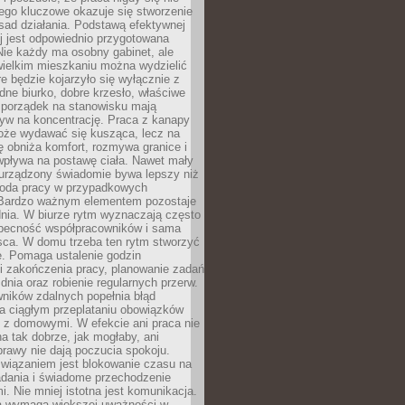
ego kluczowe okazuje się stworzenie
sad działania. Podstawą efektywnej
j jest odpowiednio przygotowana
Nie każdy ma osobny gabinet, ale
wielkim mieszkaniu można wydzielić
re będzie kojarzyło się wyłącznie z
ne biurko, dobre krzesło, właściwe
i porządek na stanowisku mają
yw na koncentrację. Praca z kanapy
oże wydawać się kusząca, lecz na
 obniża komfort, rozmywa granice i
wpływa na postawę ciała. Nawet mały
 urządzony świadomie bywa lepszy niż
oda pracy w przypadkowych
Bardzo ważnym elementem pozostaje
nia. W biurze rytm wyznaczają często
obecność współpracowników i sama
sca. W domu trzeba ten rytm stworzyć
e. Pomaga ustalenie godzin
i zakończenia pracy, planowanie zadań
dnia oraz robienie regularnych przerw.
ników zdalnych popełnia błąd
a ciągłym przeplataniu obowiązków
z domowymi. W efekcie ani praca nie
a tak dobrze, jak mogłaby, ani
rawy nie dają poczucia spokoju.
wiązaniem jest blokowanie czasu na
adania i świadome przechodzenie
i. Nie mniej istotna jest komunikacja.
a wymaga większej uważności w