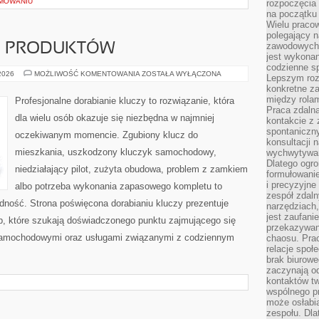
MOWANIU
rozpoczęcia 
na początku 
Wielu pracow
polegający n
zawodowych 
JE PRODUKTÓW
jest wykonan
codzienne sp
TESTY
 2026
MOŻLIWOŚĆ KOMENTOWANIA
ZOSTAŁA WYŁĄCZONA
Lepszym roz
I
konkretne z
RECENZJE
PRODUKTÓW
między rolam
Profesjonalne dorabianie kluczy to rozwiązanie, która
Praca zdaln
dla wielu osób okazuje się niezbędna w najmniej
kontakcie z
spontaniczny
oczekiwanym momencie. Zgubiony klucz do
konsultacji 
mieszkania, uszkodzony kluczyk samochodowy,
wychwytywan
Dlatego ogr
niedziałający pilot, zużyta obudowa, problem z zamkiem
formułowani
i precyzyjne
albo potrzeba wykonania zapasowego kompletu to
zespół zdaln
ładność. Strona poświęcona dorabianiu kluczy prezentuje
narzędziach,
jest zaufani
ób, które szukają doświadczonego punktu zajmującego się
przekazywani
samochodowymi oraz usługami związanymi z codziennym
chaosu. Pra
relacje społ
brak biurowe
zaczynają o
kontaktów tw
wspólnego 
może osłabi
zespołu. Dla