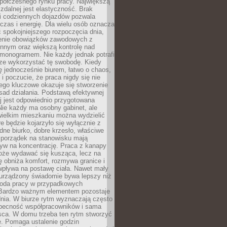
spółczesnego rynku pracy. Największą
 zdalnej jest elastyczność. Brak
i codziennych dojazdów pozwala
zas i energię. Dla wielu osób oznacza
 spokojniejszego rozpoczęcia dnia,
enie obowiązków zawodowych z
innym oraz większą kontrolę nad
monogramem. Nie każdy jednak potrafi
rze wykorzystać tę swobodę. Kiedy
ę jednocześnie biurem, łatwo o chaos,
 i poczucie, że praca nigdy się nie
ego kluczowe okazuje się stworzenie
sad działania. Podstawą efektywnej
j jest odpowiednio przygotowana
Nie każdy ma osobny gabinet, ale
wielkim mieszkaniu można wydzielić
re będzie kojarzyło się wyłącznie z
ne biurko, dobre krzesło, właściwe
i porządek na stanowisku mają
yw na koncentrację. Praca z kanapy
oże wydawać się kusząca, lecz na
 obniża komfort, rozmywa granice i
wpływa na postawę ciała. Nawet mały
 urządzony świadomie bywa lepszy niż
oda pracy w przypadkowych
Bardzo ważnym elementem pozostaje
nia. W biurze rytm wyznaczają często
obecność współpracowników i sama
sca. W domu trzeba ten rytm stworzyć
e. Pomaga ustalenie godzin