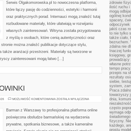
Serwis Olgakomorowska.pl to nowoczesna platforma,
zdrowie fizy
ilość ruchu 
które łączy pasję do codzienności, estetyki i harmonii
mogą odbijać
ogólnej kondy
oraz praktycznych porad. Internauci mogą znaleźć tutaj
spacery, ćwi
rozbudowane materiały, które ułatwiają w rozwijaniu
odpoczynek o
jakiś czas r
własnych zainteresowań. Witryna została przygotowana
to nie tylko 
z myślą o osobach, które cenią autentyczności oraz
także ciało,
bezruchem. 
a stronie można znaleźć publikacje dotyczące stylu,
zdalna nie d
Inaczej funk
 a także aranżacji przestrzeni. Materiały są tworzone w
księgowy, gr
zyscy zainteresowani mogą łatwo […]
prowadzący 
własne potrz
tempo pracy.
przepis na s
rezultaty os
siebie, test
system, zam
NOWINKI
Praca zdaln
towarzyszy j
dnia, komuni
CIEKAWOSTKI
026
MOŻLIWOŚĆ KOMENTOWANIA
ZOSTAŁA WYŁĄCZONA
I
niezależność
NOWINKI
często popra
Barman z Warszawy to profesjonalna platforma online
wymaga odpo
świadomego 
poświęcona obsłudze barmańskiej na wydarzenia
fizyczny. Ni
prywatne, spotkania biznesowe, a także kameralne
każdego, an
prostu model