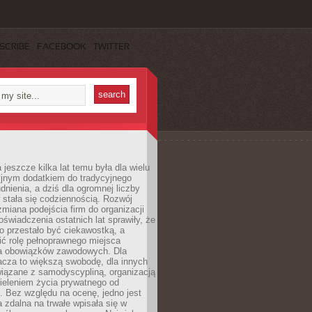
SCRIBE
FACEBOOK
TWITTER
 jeszcze kilka lat temu była dla wielu
yjnym dodatkiem do tradycyjnego
dnienia, a dziś dla ogromnej liczby
stała się codziennością. Rozwój
 zmiana podejścia firm do organizacji
oświadczenia ostatnich lat sprawiły, że
o przestało być ciekawostką, a
ić rolę pełnoprawnego miejsca
a obowiązków zawodowych. Dla
acza to większą swobodę, dla innych
iązane z samodyscypliną, organizacją
ieleniem życia prywatnego od
 Bez względu na ocenę, jedno jest
 zdalna na trwałe wpisała się w