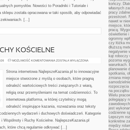
kończy. Dlat
dualnych pomysłów. Nowości to Poradniki i Tutoriale i
własnych za
pracy zdalne
ta sklepu została opracowana w taki sposób, aby odpowiadać
przestrzeń. 
czekiwaniach. […]
nawet w nie
miejsce, któ
pracą. Wygod
oświetlenie 
ogromny wpł
czy łóżka m
dłuższą metę
UCHY KOŚCIELNE
negatywnie 
kąt roboczy
pozorna wyg
WSPÓLNOTY
026
MOŻLIWOŚĆ KOMENTOWANIA
ZOSTAŁA WYŁĄCZONA
I
warunkach. 
RUCHY
planowanie d
KOŚCIELNE
Strona internetowa NajlepszeKazania.pl to innowacyjne
spotkania, 
zmiana miej
miejsce stworzone z myślą o osobach, które pragną
samodzielni
odnaleźć wartościowych treści związanych z wiarą,
rozpoczęcia 
na początku 
religią oraz przemyśleniami na temat codzienności. To
Wielu pracow
internetowa platforma, w której czytelnicy mogą
polegający n
zawodowych 
odnaleźć inspirujące kazania, rozważania oraz teksty
jest wykonan
codzienne sp
 codziennych wydarzeń i duchowych doświadczeń. Kategorie
Lepszym roz
ci i Wspólnoty i Ruchy Kościelne. NajlepszeKazania.pl
konkretne z
między rolam
ch, które chcą regularnie odkrywać […]
Praca zdaln