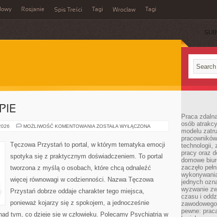
dowy
Rosjanie
Tagi
Tagi
Spis Treści
Wrocław
SUB
PIE
Praca zdalna
osób atrakc
PORADNIE
 2026
MOŻLIWOŚĆ KOMENTOWANIA
ZOSTAŁA WYŁĄCZONA
modelu zatru
I
TERAPIE
pracowników 
Tęczowa Przystań to portal, w którym tematyka emocji
technologii,
pracy oraz d
spotyka się z praktycznym doświadczeniem. To portal
domowe biur
zaczęło pełn
tworzona z myślą o osobach, które chcą odnaleźć
wykonywani
więcej równowagi w codzienności. Nazwa Tęczowa
jednych ozn
wyzwanie zw
Przystań dobrze oddaje charakter tego miejsca,
czasu i oddz
ponieważ kojarzy się z spokojem, a jednocześnie
zawodowego.
pewne: praca
ad tym, co dzieje się w człowieku. Polecamy Psychiatria w