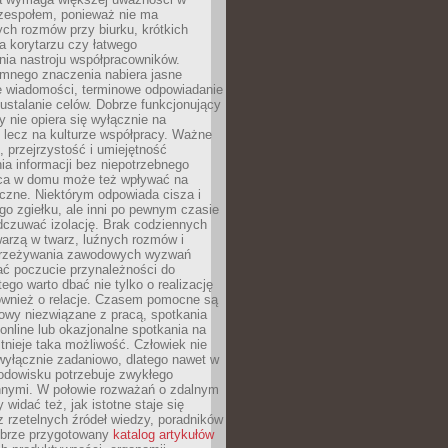
 zespołem, ponieważ nie ma
ch rozmów przy biurku, krótkich
na korytarzu czy łatwego
ia nastroju współpracowników.
omnego znaczenia nabiera jasne
e wiadomości, terminowe odpowiadanie
 ustalanie celów. Dobrze funkcjonujący
y nie opiera się wyłącznie na
 lecz na kulturze współpracy. Ważne
e, przejrzystość i umiejętność
a informacji bez niepotrzebnego
ca w domu może też wpływać na
eczne. Niektórym odpowiada cisza i
go zgiełku, ale inni po pewnym czasie
dczuwać izolację. Brak codziennych
arzą w twarz, luźnych rozmów i
przeżywania zawodowych wyzwań
ać poczucie przynależności do
tego warto dbać nie tylko o realizację
również o relacje. Czasem pomocne są
owy niezwiązane z pracą, spotkania
 online lub okazjonalne spotkania na
istnieje taka możliwość. Człowiek nie
wyłącznie zadaniowo, dlatego nawet w
odowisku potrzebuje zwykłego
innymi. W połowie rozważań o zdalnym
 widać też, jak istotne staje się
z rzetelnych źródeł wiedzy, poradników
dobrze przygotowany
katalog artykułów