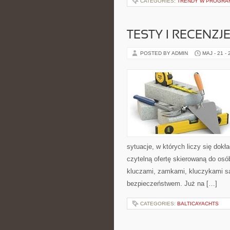
CATEGORIES:
TRENDY W PROGRA
TESTY I RECENZ
POSTED BY ADMIN
MAJ - 21 -
sytuacje, w których liczy się dok
czytelną ofertę skierowaną do os
kluczami, zamkami, kluczykami 
bezpieczeństwem. Już na […]
CATEGORIES:
BALTICAYACHTS