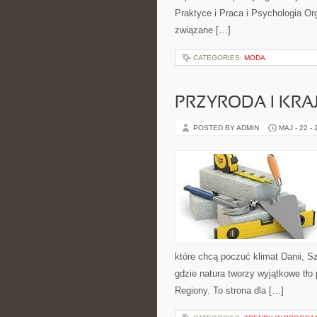
Praktyce i Praca i Psychologia Org
związane […]
CATEGORIES:
MODA
PRZYRODA I KRA
POSTED BY ADMIN
MAJ - 22 -
które chcą poczuć klimat Danii, Szw
gdzie natura tworzy wyjątkowe tło
Regiony. To strona dla […]