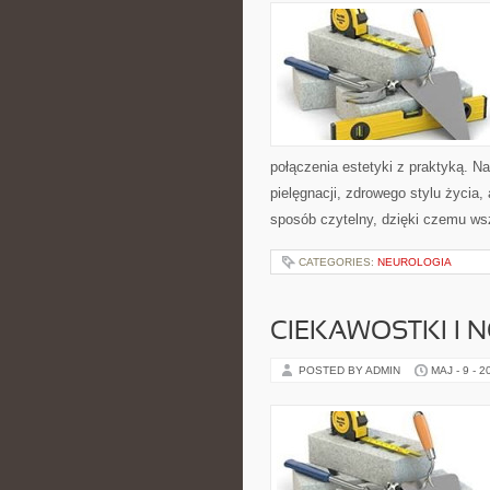
połączenia estetyki z praktyką. N
pielęgnacji, zdrowego stylu życia,
sposób czytelny, dzięki czemu ws
CATEGORIES:
NEUROLOGIA
CIEKAWOSTKI I 
POSTED BY ADMIN
MAJ - 9 - 2