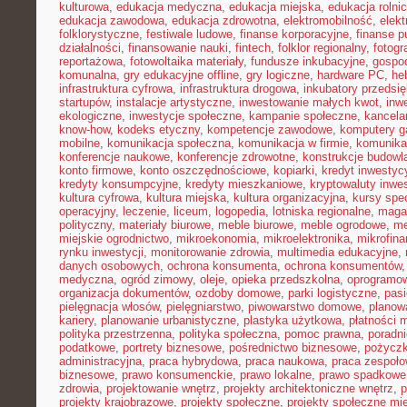
kulturowa
,
edukacja medyczna
,
edukacja miejska
,
edukacja rolni
edukacja zawodowa
,
edukacja zdrowotna
,
elektromobilność
,
elek
folklorystyczne
,
festiwale ludowe
,
finanse korporacyjne
,
finanse p
działalności
,
finansowanie nauki
,
fintech
,
folklor regionalny
,
fotogr
reportażowa
,
fotowoltaika materiały
,
fundusze inkubacyjne
,
gospod
komunalna
,
gry edukacyjne offline
,
gry logiczne
,
hardware PC
,
he
infrastruktura cyfrowa
,
infrastruktura drogowa
,
inkubatory przedsię
startupów
,
instalacje artystyczne
,
inwestowanie małych kwot
,
inw
ekologiczne
,
inwestycje społeczne
,
kampanie społeczne
,
kancela
know-how
,
kodeks etyczny
,
kompetencje zawodowe
,
komputery 
mobilne
,
komunikacja społeczna
,
komunikacja w firmie
,
komunika
konferencje naukowe
,
konferencje zdrowotne
,
konstrukcje budowl
konto firmowe
,
konto oszczędnościowe
,
kopiarki
,
kredyt inwestyc
kredyty konsumpcyjne
,
kredyty mieszkaniowe
,
kryptowaluty inwe
kultura cyfrowa
,
kultura miejska
,
kultura organizacyjna
,
kursy spec
operacyjny
,
leczenie
,
liceum
,
logopedia
,
lotniska regionalne
,
maga
polityczny
,
materiały biurowe
,
meble biurowe
,
meble ogrodowe
,
me
miejskie ogrodnictwo
,
mikroekonomia
,
mikroelektronika
,
mikrofin
rynku inwestycji
,
monitorowanie zdrowia
,
multimedia edukacyjne
,
danych osobowych
,
ochrona konsumenta
,
ochrona konsumentów
medyczna
,
ogród zimowy
,
oleje
,
opieka przedszkolna
,
oprogramow
organizacja dokumentów
,
ozdoby domowe
,
parki logistyczne
,
pas
pielęgnacja włosów
,
pielęgniarstwo
,
piwowarstwo domowe
,
planow
kariery
,
planowanie urbanistyczne
,
plastyka użytkowa
,
płatności 
polityka przestrzenna
,
polityka społeczna
,
pomoc prawna
,
poradni
podatkowe
,
portrety biznesowe
,
pośrednictwo biznesowe
,
pożycz
administracyjna
,
praca hybrydowa
,
praca naukowa
,
praca zespoło
biznesowe
,
prawo konsumenckie
,
prawo lokalne
,
prawo spadkowe
zdrowia
,
projektowanie wnętrz
,
projekty architektoniczne wnętrz
,
p
projekty krajobrazowe
,
projekty społeczne
,
projekty społeczne mie