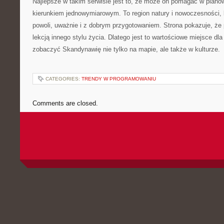
Najlepsze w takim serwisie jest to, że może on pomagać w plano
kierunkiem jednowymiarowym. To region natury i nowoczesności,
powoli, uważnie i z dobrym przygotowaniem. Strona pokazuje, że
lekcją innego stylu życia. Dlatego jest to wartościowe miejsce dl
zobaczyć Skandynawię nie tylko na mapie, ale także w kulturze.
CATEGORIES:
TRENDY W PROGRAMOWANIU
Comments are closed.