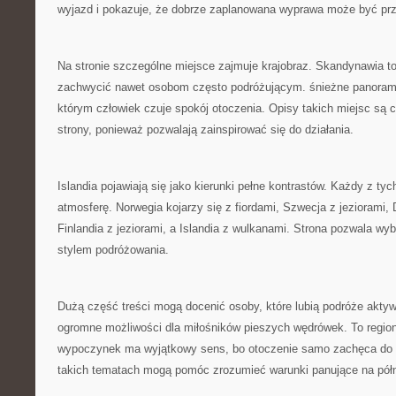
wyjazd i pokazuje, że dobrze zaplanowana wyprawa może być prz
Na stronie szczególne miejsce zajmuje krajobraz. Skandynawia to
zachwycić nawet osobom często podróżującym. śnieżne panoramy
którym człowiek czuje spokój otoczenia. Opisy takich miejsc są
strony, ponieważ pozwalają zainspirować się do działania.
Islandia pojawiają się jako kierunki pełne kontrastów. Każdy z ty
atmosferę. Norwegia kojarzy się z fiordami, Szwecja z jeziorami,
Finlandia z jeziorami, a Islandia z wulkanami. Strona pozwala w
stylem podróżowania.
Dużą część treści mogą docenić osoby, które lubią podróże akty
ogromne możliwości dla miłośników pieszych wędrówek. To regio
wypoczynek ma wyjątkowy sens, bo otoczenie samo zachęca do wy
takich tematach mogą pomóc zrozumieć warunki panujące na pół