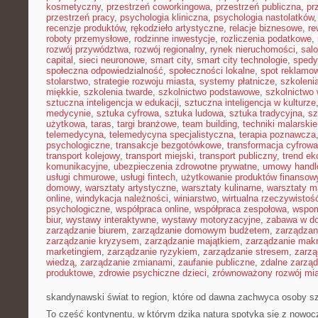
kosmetyczny
,
przestrzeń coworkingowa
,
przestrzeń publiczna
,
pr
przestrzeń pracy
,
psychologia kliniczna
,
psychologia nastolatków
recenzje produktów
,
rękodzieło artystyczne
,
relacje biznesowe
,
re
roboty przemysłowe
,
rodzinne inwestycje
,
rozliczenia podatkowe
,
rozwój przywództwa
,
rozwój regionalny
,
rynek nieruchomości
,
sal
capital
,
sieci neuronowe
,
smart city
,
smart city technologie
,
spedy
społeczna odpowiedzialność
,
społeczności lokalne
,
spot reklamo
stolarstwo
,
strategie rozwoju miasta
,
systemy płatnicze
,
szkoleni
miękkie
,
szkolenia twarde
,
szkolnictwo podstawowe
,
szkolnictwo
sztuczna inteligencja w edukacji
,
sztuczna inteligencja w kulturze
medycynie
,
sztuka cyfrowa
,
sztuka ludowa
,
sztuka tradycyjna
,
sz
użytkowa
,
taras
,
targi branżowe
,
team building
,
techniki malarskie
telemedycyna
,
telemedycyna specjalistyczna
,
terapia poznawcza
psychologiczne
,
transakcje bezgotówkowe
,
transformacja cyfrowa
transport kolejowy
,
transport miejski
,
transport publiczny
,
trend e
komunikacyjne
,
ubezpieczenia zdrowotne prywatne
,
umowy handl
usługi chmurowe
,
usługi fintech
,
użytkowanie produktów finansow
domowy
,
warsztaty artystyczne
,
warsztaty kulinarne
,
warsztaty m
online
,
windykacja należności
,
winiarstwo
,
wirtualna rzeczywistoś
psychologiczne
,
współpraca online
,
współpraca zespołowa
,
wspom
biur
,
wystawy interaktywne
,
wystawy motoryzacyjne
,
zabawa w d
zarządzanie biurem
,
zarządzanie domowym budżetem
,
zarządzan
zarządzanie kryzysem
,
zarządzanie majątkiem
,
zarządzanie mak
marketingiem
,
zarządzanie ryzykiem
,
zarządzanie stresem
,
zarzą
wiedzą
,
zarządzanie zmianami
,
zaufanie publiczne
,
zdalne zarzą
produktowe
,
zdrowie psychiczne dzieci
,
zrównoważony rozwój mi
skandynawski świat to region, które od dawna zachwyca osoby s
To część kontynentu, w którym dzika natura spotyka się z nowo