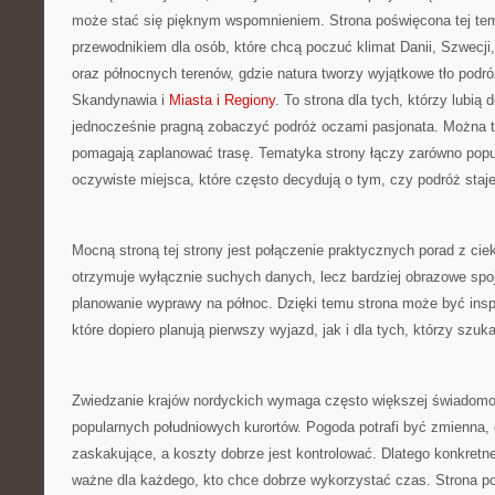
może stać się pięknym wspomnieniem. Strona poświęcona tej te
przewodnikiem dla osób, które chcą poczuć klimat Danii, Szwecji, N
oraz północnych terenów, gdzie natura tworzy wyjątkowe tło podró
Skandynawia i
Miasta i Regiony
. To strona dla tych, którzy lubią
jednocześnie pragną zobaczyć podróż oczami pasjonata. Można t
pomagają zaplanować trasę. Tematyka strony łączy zarówno popul
oczywiste miejsca, które często decydują o tym, czy podróż staj
Mocną stroną tej strony jest połączenie praktycznych porad z ciek
otrzymuje wyłącznie suchych danych, lecz bardziej obrazowe spoj
planowanie wyprawy na północ. Dzięki temu strona może być insp
które dopiero planują pierwszy wyjazd, jak i dla tych, którzy sz
Zwiedzanie krajów nordyckich wymaga często większej świadomoś
popularnych południowych kurortów. Pogoda potrafi być zmienna, 
zaskakujące, a koszty dobrze jest kontrolować. Dlatego konkret
ważne dla każdego, kto chce dobrze wykorzystać czas. Strona p