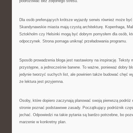
podróżować bez zbędnego stresu.
Dla osób preferujących krótsze wyjazdy serwis również może by
Skandynawskie miasta mają czystą architekturę. Kopenhaga, Mal
Sztokholm czy Helsinki mogą być dobrym pomysłem dla osób, kt
odpoczynek. Strona pomaga uniknąć przeładowania programu.
Sposób prowadzenia bloga jest nastawiony na inspirację. Teksty 
przystępne, a jednocześnie barwne. To ważne, ponieważ dobry blo
jedynie tworzyć suchych list, ale powinien także budować chęć w
że lektura jest przyjemna.
Osoby, które dopiero zaczynają planować swoją pierwszą podróż 
stronie poznać podstawowe zasady. Początkujący podróżnik częst
jechać. Odpowiedzi na takie pytania są bardzo potrzebne, bo poz
marzenie w konkretny plan.