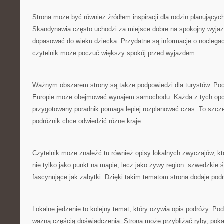
Strona może być również źródłem inspiracji dla rodzin planującyc
Skandynawia często uchodzi za miejsce dobre na spokojny wyjazd
dopasować do wieku dziecka. Przydatne są informacje o noclegac
czytelnik może poczuć większy spokój przed wyjazdem.
Ważnym obszarem strony są także podpowiedzi dla turystów. Pod
Europie może obejmować wynajem samochodu. Każda z tych opcj
przygotowany poradnik pomaga lepiej rozplanować czas. To szcze
podróżnik chce odwiedzić różne kraje.
Czytelnik może znaleźć tu również opisy lokalnych zwyczajów, k
nie tylko jako punkt na mapie, lecz jako żywy region. szwedzkie
fascynujące jak zabytki. Dzięki takim tematom strona dodaje pod
Lokalne jedzenie to kolejny temat, który ożywia opis podróży. P
ważną częścią doświadczenia. Strona może przybliżać ryby, po