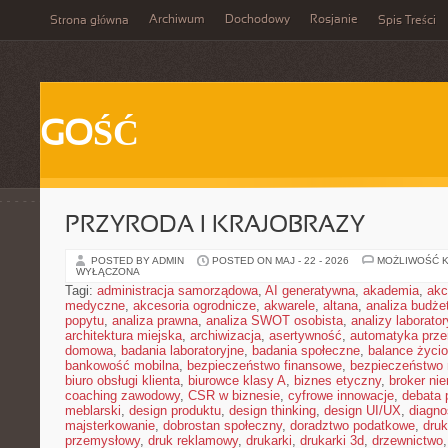
Archiwum
Dochodowy
Rosjanie
Strona główna
Spis Treści
GOŚĆ
PRZYRODA I KRAJOBRAZY
POSTED BY ADMIN
POSTED ON MAJ - 22 - 2026
MOŻLIWOŚĆ 
WYŁĄCZONA
Tagi:
administracja samorządowa
,
AI generatywna
,
akademia
,
akc
medyczne
,
akcesoria ogrodnicze
,
akwarele
,
altana
,
analiza budże
popytu
,
analiza prawna
,
analiza SWOT osobista
,
analizy laborator
architektura miejska
,
archiwizacja
,
asertywność
,
automatyka prz
domowa
,
badania laboratoryjne
,
badania społeczne
,
balance życi
bankowość mobilna
,
bezpieczeństwo finansowe
,
bezpieczeństwo 
biuro obsługi klienta
,
biurowce klasy A
,
biznes etyczny
,
broker ni
coaching zawodowy
,
CSR w biznesie
,
cyfrowe innowacje
,
debata 
meblarski
,
design produktu
,
design thinking
,
design UI/UX
,
diagno
majsterkowanie
,
dobrostan społeczny
,
doradztwo podatkowe
,
dru
przemysłowy
,
druk reklamowy
,
drukarki
,
drukarki 3d
,
drzewnictwo