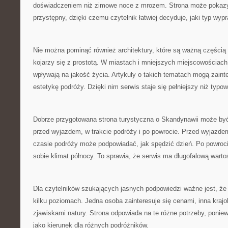
doświadczeniem niż zimowe noce z mrozem. Strona może pokazy
przystępny, dzięki czemu czytelnik łatwiej decyduje, jaki typ wy
Nie można pominąć również architektury, które są ważną częścią
kojarzy się z prostotą. W miastach i mniejszych miejscowościach
wpływają na jakość życia. Artykuły o takich tematach mogą zaint
estetykę podróży. Dzięki nim serwis staje się pełniejszy niż typo
Dobrze przygotowana strona turystyczna o Skandynawii może by
przed wyjazdem, w trakcie podróży i po powrocie. Przed wyjazd
czasie podróży może podpowiadać, jak spędzić dzień. Po powroc
sobie klimat północy. To sprawia, że serwis ma długofalową warto
Dla czytelników szukających jasnych podpowiedzi ważne jest, ż
kilku poziomach. Jedna osoba zainteresuje się cenami, inna krajo
zjawiskami natury. Strona odpowiada na te różne potrzeby, poni
jako kierunek dla różnych podróżników.