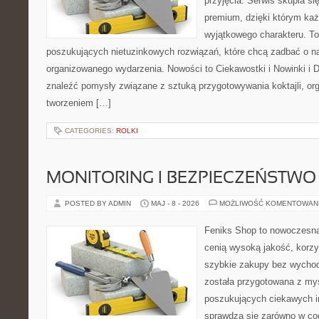
przyjęcia. Serwis skupia się
premium, dzięki którym każ
wyjątkowego charakteru. To
poszukujących nietuzinkowych rozwiązań, które chcą zadbać o 
organizowanego wydarzenia. Nowości to Ciekawostki i Nowinki i D
znaleźć pomysły związane z sztuką przygotowywania koktajli, or
tworzeniem […]
CATEGORIES:
ROLKI
MONITORING I BEZPIECZEŃSTWO
POSTED BY ADMIN
MAJ - 8 - 2026
MOŻLIWOŚĆ KOMENTOWAN
Feniks Shop to nowoczesna 
cenią wysoką jakość, korz
szybkie zakupy bez wychod
została przygotowana z my
poszukujących ciekawych in
sprawdzą się zarówno w co