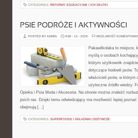
CATEGORIES:
REFORMY EDUKACYJNE I ICH SKUTKI
PSIE PODRÓŻE I AKTYWNOŚCI
POSTED BY ADMIN
KWI - 14 - 2026
MOŻLIWOŚĆ KOMENTOWA
Pakawilkolaka to miejsce, k
myślą o osobach kochający
którym użytkownik znajdzie
dotyczące hodowli psów. To
właścicieli psów, w którym
użyteczne źródło wiedzy. Fa
Opieka i Psia Moda i Akcesoria. Na stronie można znaleźć rozbu
psich ras. Dzięki temu odwiedzający ma możliwość lepiej poznać 
obejmują […]
CATEGORIES:
SUPERFOODS I SKŁADNIKI ODŻYWCZE