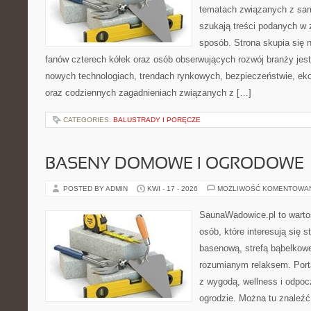
tematach związanych z sam
szukają treści podanych w 
sposób. Strona skupia się 
fanów czterech kółek oraz osób obserwujących rozwój branży jest
nowych technologiach, trendach rynkowych, bezpieczeństwie, ekol
oraz codziennych zagadnieniach związanych z […]
CATEGORIES:
BALUSTRADY I PORĘCZE
BASENY DOMOWE I OGRODOWE
POSTED BY ADMIN
KWI - 17 - 2026
MOŻLIWOŚĆ KOMENTOWA
SaunaWadowice.pl to wartoś
osób, które interesują się s
basenową, strefą bąbelkowe
rozumianym relaksem. Port
z wygodą, wellness i odpo
ogrodzie. Można tu znaleźć