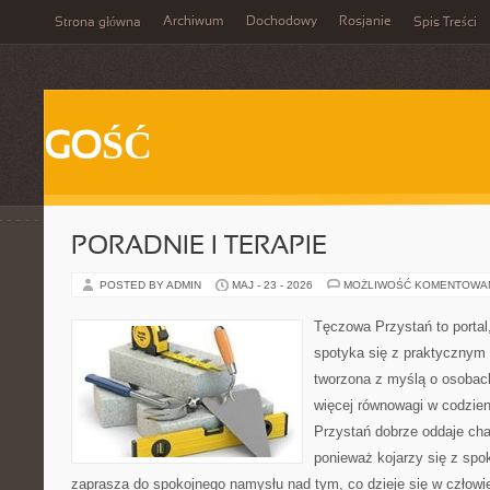
Archiwum
Dochodowy
Rosjanie
Strona główna
Spis Treści
GOŚĆ
PORADNIE I TERAPIE
POSTED BY ADMIN
MAJ - 23 - 2026
MOŻLIWOŚĆ KOMENTOWA
Tęczowa Przystań to portal
spotyka się z praktycznym 
tworzona z myślą o osobach
więcej równowagi w codzie
Przystań dobrze oddaje cha
ponieważ kojarzy się z spo
zaprasza do spokojnego namysłu nad tym, co dzieje się w człowi