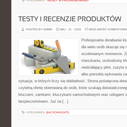
CATEGORIES:
TRENDY W PROGRAMOWANIU
TESTY I RECENZJE PRODUKTÓW
POSTED BY ADMIN
MAJ - 21 - 2026
MOŻLIWOŚĆ KOMENTOWA
Profesjonalne dorabianie kl
dla wielu osób okazuje się 
oczekiwanym momencie. Zg
mieszkania, uszkodzony k
niedziałający pilot, zużyt
albo potrzeba wykonania z
sytuacje, w których liczy się dokładność. Strona poświęcona dora
czytelną ofertę skierowaną do osób, które szukają doświadczone
kluczami, zamkami, kluczykami samochodowymi oraz usługami 
bezpieczeństwem. Już na […]
CATEGORIES:
BALTICAYACHTS