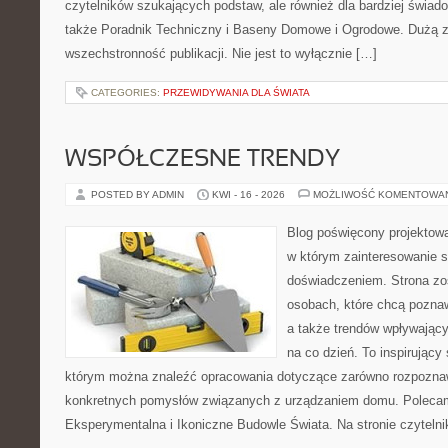
czytelników szukających podstaw, ale również dla bardziej świa
także Poradnik Techniczny i Baseny Domowe i Ogrodowe. Dużą za
wszechstronność publikacji. Nie jest to wyłącznie […]
CATEGORIES:
PRZEWIDYWANIA DLA ŚWIATA
WSPÓŁCZESNE TRENDY
POSTED BY ADMIN
KWI - 16 - 2026
MOŻLIWOŚĆ KOMENTOWA
Blog poświęcony projektowa
w którym zainteresowanie s
doświadczeniem. Strona zo
osobach, które chcą poznaw
a także trendów wpływający
na co dzień. To inspirujący
którym można znaleźć opracowania dotyczące zarówno rozpoznawa
konkretnych pomysłów związanych z urządzaniem domu. Polecam
Eksperymentalna i Ikoniczne Budowle Świata. Na stronie czytelnik