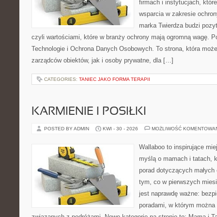
firmach i instytucjach, któr
wsparcia w zakresie ochro
marka Twierdza budzi pozy
czyli wartościami, które w branży ochrony mają ogromną wagę.
Technologie i Ochrona Danych Osobowych. To strona, która moż
zarządców obiektów, jak i osoby prywatne, dla […]
CATEGORIES:
TANIEC JAKO FORMA TERAPII
KARMIENIE I POSIŁKI
POSTED BY ADMIN
KWI - 30 - 2026
MOŻLIWOŚĆ KOMENTOWA
Wallaboo to inspirujące mie
myślą o mamach i tatach, 
porad dotyczących małych d
tym, co w pierwszych miesi
jest naprawdę ważne: bezpi
poradami, w którym można 
związanych z podróżami. Nowe kategorie na stronie to: Mama i Ta