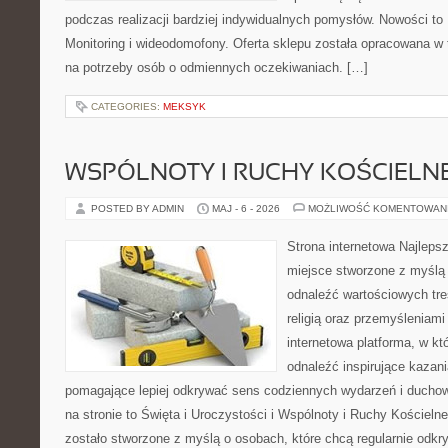
podczas realizacji bardziej indywidualnych pomysłów. Nowości to Po
Monitoring i wideodomofony. Oferta sklepu została opracowana w
na potrzeby osób o odmiennych oczekiwaniach. […]
CATEGORIES:
MEKSYK
WSPÓLNOTY I RUCHY KOŚCIELN
POSTED BY ADMIN
MAJ - 6 - 2026
MOŻLIWOŚĆ KOMENTOWAN
Strona internetowa Najleps
miejsce stworzone z myślą 
odnaleźć wartościowych tre
religią oraz przemyśleniami
internetowa platforma, w kt
odnaleźć inspirujące kazani
pomagające lepiej odkrywać sens codziennych wydarzeń i ducho
na stronie to Święta i Uroczystości i Wspólnoty i Ruchy Kościeln
zostało stworzone z myślą o osobach, które chcą regularnie odk