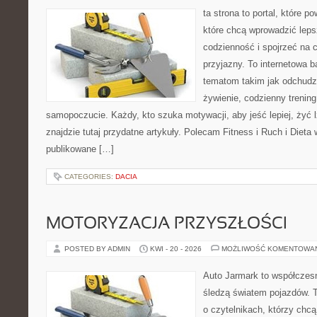
ta strona to portal, które 
które chcą wprowadzić leps
codzienność i spojrzeć na 
przyjazny. To internetowa 
tematom takim jak odchudz
żywienie, codzienny trening
samopoczucie. Każdy, kto szuka motywacji, aby jeść lepiej, żyć lż
znajdzie tutaj przydatne artykuły. Polecam Fitness i Ruch i Dieta
publikowane […]
CATEGORIES:
DACIA
MOTORYZACJA PRZYSZŁOŚCI
POSTED BY ADMIN
KWI - 20 - 2026
MOŻLIWOŚĆ KOMENTOWA
Auto Jarmark to współczesn
śledzą światem pojazdów. 
o czytelnikach, którzy chc