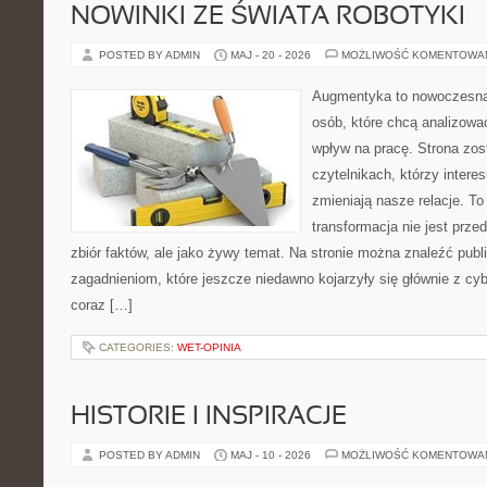
NOWINKI ZE ŚWIATA ROBOTYKI
POSTED BY ADMIN
MAJ - 20 - 2026
MOŻLIWOŚĆ KOMENTOWA
Augmentyka to nowoczesna 
osób, które chcą analizować
wpływ na pracę. Strona zos
czytelnikach, którzy intere
zmieniają nasze relacje. T
transformacja nie jest prze
zbiór faktów, ale jako żywy temat. Na stronie można znaleźć pub
zagadnieniom, które jeszcze niedawno kojarzyły się głównie z cy
coraz […]
CATEGORIES:
WET-OPINIA
HISTORIE I INSPIRACJE
POSTED BY ADMIN
MAJ - 10 - 2026
MOŻLIWOŚĆ KOMENTOWA