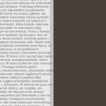
ego kluczowe okazuje się stworzenie
sad działania. Podstawą efektywnej
j jest odpowiednio przygotowana
Nie każdy ma osobny gabinet, ale
wielkim mieszkaniu można wydzielić
re będzie kojarzyło się wyłącznie z
ne biurko, dobre krzesło, właściwe
i porządek na stanowisku mają
yw na koncentrację. Praca z kanapy
oże wydawać się kusząca, lecz na
 obniża komfort, rozmywa granice i
wpływa na postawę ciała. Nawet mały
 urządzony świadomie bywa lepszy niż
oda pracy w przypadkowych
Bardzo ważnym elementem pozostaje
nia. W biurze rytm wyznaczają często
obecność współpracowników i sama
sca. W domu trzeba ten rytm stworzyć
e. Pomaga ustalenie godzin
i zakończenia pracy, planowanie zadań
dnia oraz robienie regularnych przerw.
ników zdalnych popełnia błąd
a ciągłym przeplataniu obowiązków
z domowymi. W efekcie ani praca nie
a tak dobrze, jak mogłaby, ani
rawy nie dają poczucia spokoju.
wiązaniem jest blokowanie czasu na
adania i świadome przechodzenie
i. Nie mniej istotna jest komunikacja.
a wymaga większej uważności w