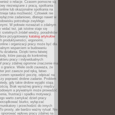
również o relacje. Czasem pomocne są
owy niezwiązane z pracą, spotkania
 online lub okazjonalne spotkania na
istnieje taka możliwość. Człowiek nie
wyłącznie zadaniowo, dlatego nawet w
odowisku potrzebuje zwykłego
innymi. W połowie rozważań o zdalnym
 widać też, jak istotne staje się
z rzetelnych źródeł wiedzy, poradników
dobrze przygotowany
katalog artykułów
h produktywności, ergonomii,
nline i organizacji pracy może być dla
realnym wsparciem w budowaniu
lu działania. Dzięki temu łatwiej
ody, które pasują do konkretnej
akteru pracy i indywidualnych
 W pracy zdalnej ogromne znaczenie ma
 o granice. Wiele osób zauważa, że
er jest zawsze pod ręką, łatwo
czorem sprawdzić pocztę, odpisać na
zy poprawić drobne zadanie. Problem
wtedy, gdy takie drobne wyjątki stają
ością. Brak wyraźnej granicy między
odowym a prywatnym może prowadzić
nia, frustracji i spadku motywacji.
tego warto zamykać dzień pracy
porządkować biurko, wyłączać
unikatory i przechodzić do innych
To prosty, ale bardzo ważny rytuał. Nie
 ignorować wpływu pracy zdalnej na