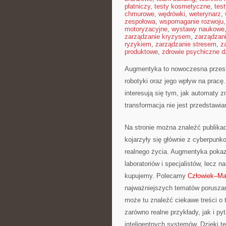
płatniczy
,
testy kosmetyczne
,
tes
chmurowe
,
wędrówki
,
weterynarz
,
zespołowa
,
wspomaganie rozwoju
motoryzacyjne
,
wystawy naukowe
zarządzanie kryzysem
,
zarządzan
ryzykiem
,
zarządzanie stresem
,
z
produktowe
,
zdrowie psychiczne d
Augmentyka to nowoczesna przestr
robotyki oraz jego wpływ na pracę
interesują się tym, jak automaty z
transformacja nie jest przedstawia
Na stronie można znaleźć publika
kojarzyły się głównie z cyberpunk
realnego życia. Augmentyka pokazu
laboratoriów i specjalistów, lecz 
kupujemy. Polecamy
Człowiek–Ma
najważniejszych tematów poruszany
może tu znaleźć ciekawe treści o 
zarówno realne przykłady, jak i py
inteligentnych systemów. Dzięki t