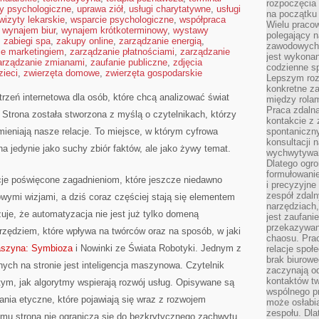
rozpoczęcia 
ty psychologiczne
,
uprawa ziół
,
usługi charytatywne
,
usługi
na początku 
wizyty lekarskie
,
wsparcie psychologiczne
,
współpraca
Wielu pracow
,
wynajem biur
,
wynajem krótkoterminowy
,
wystawy
polegający n
,
zabiegi spa
,
zakupy online
,
zarządzanie energią
,
zawodowych 
ie marketingiem
,
zarządzanie płatnościami
,
zarządzanie
jest wykonan
arządzanie zmianami
,
zaufanie publiczne
,
zdjęcia
codzienne sp
zieci
,
zwierzęta domowe
,
zwierzęta gospodarskie
Lepszym roz
konkretne z
zeń internetowa dla osób, które chcą analizować świat
między rolam
Praca zdaln
. Strona została stworzona z myślą o czytelnikach, którzy
kontakcie z
mieniają nasze relacje. To miejsce, w którym cyfrowa
spontaniczny
konsultacji 
na jedynie jako suchy zbiór faktów, ale jako żywy temat.
wychwytywan
Dlatego ogr
formułowani
cje poświęcone zagadnieniom, które jeszcze niedawno
i precyzyjne
zespół zdaln
owymi wizjami, a dziś coraz częściej stają się elementem
narzędziach,
je, że automatyzacja nie jest już tylko domeną
jest zaufani
przekazywani
narzędziem, które wpływa na twórców oraz na sposób, w jaki
chaosu. Pra
szyna: Symbioza
i Nowinki ze Świata Robotyki. Jednym z
relacje społ
brak biurowe
ch na stronie jest inteligencja maszynowa. Czytelnik
zaczynają o
kontaktów tw
tym, jak algorytmy wspierają rozwój usług. Opisywane są
wspólnego 
tania etyczne, które pojawiają się wraz z rozwojem
może osłabi
zespołu. Dla
emu strona nie ogranicza się do bezkrytycznego zachwytu