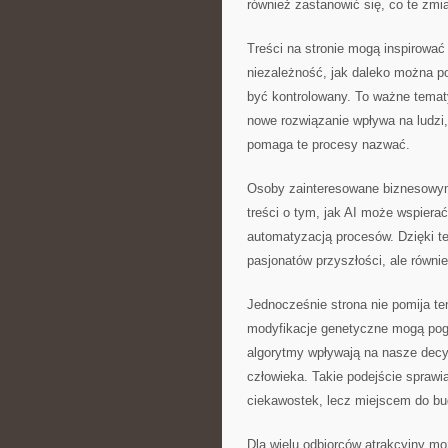
również zastanowić się, co te zmi
Treści na stronie mogą inspirowa
niezależność, jak daleko można p
być kontrolowany. To ważne tematy
nowe rozwiązanie wpływa na ludzi,
pomaga te procesy nazwać.
Osoby zainteresowane biznesowym
treści o tym, jak AI może wspiera
automatyzacją procesów. Dzięki t
pasjonatów przyszłości, ale równie
Jednocześnie strona nie pomija te
modyfikacje genetyczne mogą pogł
algorytmy wpływają na nasze decyz
człowieka. Takie podejście sprawi
ciekawostek, lecz miejscem do b
Dla wielu odbiorców atrakcyjny mo