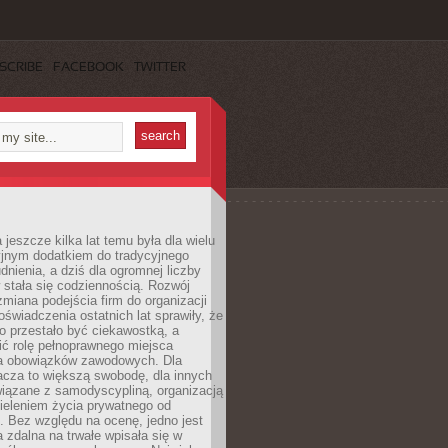
SCRIBE
FACEBOOK
TWITTER
 jeszcze kilka lat temu była dla wielu
yjnym dodatkiem do tradycyjnego
dnienia, a dziś dla ogromnej liczby
stała się codziennością. Rozwój
 zmiana podejścia firm do organizacji
oświadczenia ostatnich lat sprawiły, że
o przestało być ciekawostką, a
ić rolę pełnoprawnego miejsca
a obowiązków zawodowych. Dla
acza to większą swobodę, dla innych
iązane z samodyscypliną, organizacją
ieleniem życia prywatnego od
 Bez względu na ocenę, jedno jest
 zdalna na trwałe wpisała się w