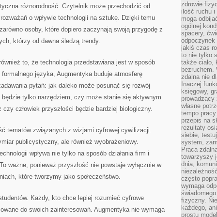
zdrowie fizy
atyczna różnorodność. Czytelnik może przechodzić od
ilość ruchu 
 rozważań o wpływie technologii na sztukę. Dzięki temu
mogą odbijać
ogólnej kondy
arówno osoby, które dopiero zaczynają swoją przygodę z
spacery, ćwi
odpoczynek o
tych, którzy od dawna śledzą trendy.
jakiś czas r
to nie tylko 
 również to, że technologia przedstawiana jest w sposób
także ciało,
bezruchem. 
o formalnego języka, Augmentyka buduje atmosferę
zdalna nie d
Inaczej funk
zadawania pytań: jak daleko może posunąć się rozwój
księgowy, gr
a będzie tylko narzędziem, czy może stanie się aktywnym
prowadzący 
własne potrz
 czy człowiek przyszłości będzie bardziej biologiczny.
tempo pracy.
przepis na s
rezultaty os
ć tematów związanych z wizjami cyfrowej cywilizacji.
siebie, test
ymiar publicystyczny, ale również wyobrażeniowy.
system, zam
Praca zdaln
chnologii wpływa nie tylko na sposób działania firm i
towarzyszy j
dnia, komuni
rę. To ważne, ponieważ przyszłość nie powstaje wyłącznie w
niezależność
eniach, które tworzymy jako społeczeństwo.
często popra
wymaga odpo
świadomego 
studentów. Każdy, kto chce lepiej rozumieć cyfrowe
fizyczny. Ni
każdego, an
pasowane do swoich zainteresowań. Augmentyka nie wymaga
prostu model