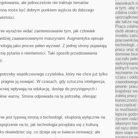
ygotowania, ale jednocześnie nie traktuje tematów
warunkach m
w tym, aby 
trona może być dobrym punktem wyjścia do dalszego
zdalna codz
uporządkowa
wistości.
ale także n
Praca zdalna
ie wyraźnie widać zainteresowanie tym, jak człowiek
osób atrakc
modelu zatru
 bardziej zaawansowanymi maszynami. Augmentyka opisuje
pracowników 
technologii,
nologią jako proces pełen wyzwań. Z jednej strony pojawiają
pracy oraz d
 się pytania o nierówności. Taki sposób przedstawiania
domowe biur
zaczęło pełn
ć.
wykonywani
jednych ozn
wyzwanie zw
otrzeby współczesnego czytelnika, który nie chce już tylko
czasu i oddz
le pragnie ją oswajać. W czasach, gdy sztuczna inteligencja,
zawodowego.
pewne: praca
cniej wpływają na edukację, dostęp do przystępnych i
krajobraz w
zaletą pracy
ólnie ważny. Strona odpowiada na tę potrzebę, oferując
koniecznośc
oszczędzać c
to możliwość
lepsze godz
ie jest typową stroną o technologii, skupioną wyłącznie na
życiem rodz
własnym har
spojrzenie na to, jak technologia przeplata się z kulturą.
od razu dob
ko dowiedzieć się, co dzieje się w świecie innowacji, ale
dom staje si
rozproszenie