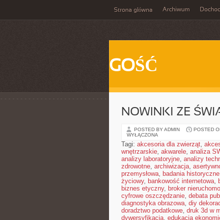
Archiwum
Docho
Strona główna
GOŚĆ
NOWINKI ZE ŚWI
POSTED BY ADMIN
POSTED ON
WYŁĄCZONA
Tagi:
akcesoria dla zwierząt
,
akces
wnętrzarskie
,
akwarele
,
analiza S
analizy laboratoryjne
,
analizy tech
zdrowotne
,
archiwizacja
,
asertywn
przemysłowa
,
badania historyczne
życiowy
,
bankowość internetowa
,
biznes etyczny
,
broker nieruchomo
cyfrowe oszczędzanie
,
debata pub
diagnostyka obrazowa
,
diy dekora
doradztwo podatkowe
,
druk 3d w 
dywersyfikacja
,
edukacja ekonomi