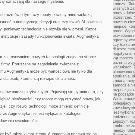
any oznaczają dla naszego myślenia.
kończy. Dlat
własnych za
pracy zdalne
ć do rozmów o tym, czy roboty powinny mieć większą
przestrzeń. 
osunąć automatyzację decyzji oraz czy rozwój AI powinien
nawet w nie
miejsce, któ
, ponieważ technologia nie rozwija się w próżni. Każde
pracą. Wygod
oświetlenie 
 instytucje i zasady funkcjonowania świata. Augmentyka
ogromny wpł
czy łóżka m
dłuższą metę
negatywnie 
 zastosowaniem nowych technologii znajdą na stronie
kąt roboczy
pozorna wyg
ć firmy. Poruszane są zagadnienia związane z
warunkach. 
emu Augmentyka może być wartościowa nie tylko dla
planowanie d
spotkania, 
ż dla osób, które chcą rozwijać działalność.
zmiana miej
samodzielni
rozpoczęcia 
matów bardziej krytycznych. Pojawiają się pytania o to, czy
na początku 
Wielu pracow
ębiać nierówności, czy roboty mogą otrzymać prawa, jak
polegający n
je i czy rozwój technologii może zmienić definicję
zawodowych 
jest wykonan
a, że Augmentyka nie jest wyłącznie katalogiem
codzienne sp
udowania świadomości.
Lepszym roz
konkretne z
między rolam
że być także klimat strony. Augmentyka porusza się na
Praca zdaln