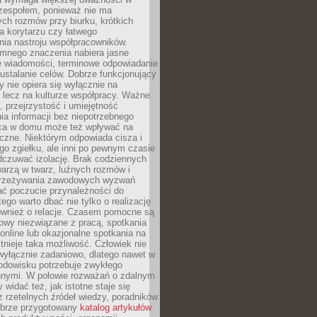
 zespołem, ponieważ nie ma
ch rozmów przy biurku, krótkich
na korytarzu czy łatwego
ia nastroju współpracowników.
omnego znaczenia nabiera jasne
e wiadomości, terminowe odpowiadanie
 ustalanie celów. Dobrze funkcjonujący
y nie opiera się wyłącznie na
 lecz na kulturze współpracy. Ważne
e, przejrzystość i umiejętność
a informacji bez niepotrzebnego
ca w domu może też wpływać na
eczne. Niektórym odpowiada cisza i
go zgiełku, ale inni po pewnym czasie
dczuwać izolację. Brak codziennych
arzą w twarz, luźnych rozmów i
przeżywania zawodowych wyzwań
ać poczucie przynależności do
tego warto dbać nie tylko o realizację
również o relacje. Czasem pomocne są
owy niezwiązane z pracą, spotkania
 online lub okazjonalne spotkania na
istnieje taka możliwość. Człowiek nie
wyłącznie zadaniowo, dlatego nawet w
odowisku potrzebuje zwykłego
innymi. W połowie rozważań o zdalnym
 widać też, jak istotne staje się
z rzetelnych źródeł wiedzy, poradników
dobrze przygotowany
katalog artykułów