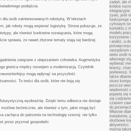
zadań, ale 
 świadomego podejścia.
krótkie rozm
integracyjne
żywo, jeśli 
 dla osób zainteresowanych robotyką. W tekstach
funkcjonuje 
cyfrowym śr
ym, jak roboty mogą wspierać logistykę. Strona pokazuje, że
kontaktu z 
modelu pracy
ototypy, ale również konkretne rozwiązania, które mogą
korzystanie 
ście sprawia, że nawet złożone tematy stają się bardziej
i analiz, a 
poświęconyc
narzędziom o
wielu osób 
własnego sty
agadnienia związane z ulepszaniem człowieka. Augmentyka
wybierać met
iega granica między rozwojem a modernizacją. Czytelnik
branży, char
preferencji.
 neurointerfejsy mogą wpłynąć na przyszłość
także dbanie
żsamości. To treści dla osób, które nie boją się
skoro komput
jeszcze wie
wiadomość c
pojawia się 
się codzienn
 futurystyczną wyobraźnię. Dzięki temu odbiorca nie dostaje
czasem zaw
do przemęcze
t możliwe technicznie, ale również o tym, jakie mogą być
Właśnie dla
 zachęca do patrzenia na technologię szerzej: nie tylko
świadomie, 
służbowe kom
eż przez pryzmat gospodarki.
aktywności. 
można także