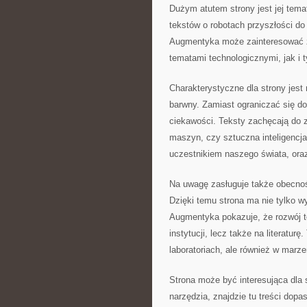
Dużym atutem strony jest jej tem
tekstów o robotach przyszłości do
Augmentyka może zainteresować z
tematami technologicznymi, jak i 
Charakterystyczne dla strony jest
barwny. Zamiast ograniczać się d
ciekawości. Teksty zachęcają do 
maszyn, czy sztuczna inteligencj
uczestnikiem naszego świata, oraz
Na uwagę zasługuje także obecnoś
Dzięki temu strona ma nie tylko w
Augmentyka pokazuje, że rozwój te
instytucji, lecz także na literatu
laboratoriach, ale również w marz
Strona może być interesująca dla 
narzędzia, znajdzie tu treści do