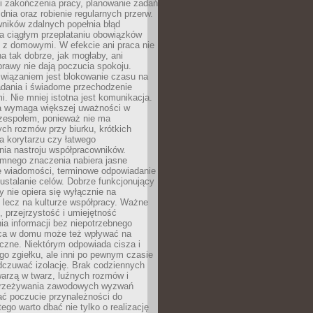
i zakończenia pracy, planowanie zadań
dnia oraz robienie regularnych przerw.
ników zdalnych popełnia błąd
a ciągłym przeplataniu obowiązków
z domowymi. W efekcie ani praca nie
a tak dobrze, jak mogłaby, ani
rawy nie dają poczucia spokoju.
wiązaniem jest blokowanie czasu na
adania i świadome przechodzenie
i. Nie mniej istotna jest komunikacja.
a wymaga większej uważności w
 zespołem, ponieważ nie ma
ch rozmów przy biurku, krótkich
na korytarzu czy łatwego
ia nastroju współpracowników.
omnego znaczenia nabiera jasne
e wiadomości, terminowe odpowiadanie
 ustalanie celów. Dobrze funkcjonujący
y nie opiera się wyłącznie na
 lecz na kulturze współpracy. Ważne
e, przejrzystość i umiejętność
a informacji bez niepotrzebnego
ca w domu może też wpływać na
eczne. Niektórym odpowiada cisza i
go zgiełku, ale inni po pewnym czasie
dczuwać izolację. Brak codziennych
arzą w twarz, luźnych rozmów i
przeżywania zawodowych wyzwań
ać poczucie przynależności do
tego warto dbać nie tylko o realizację