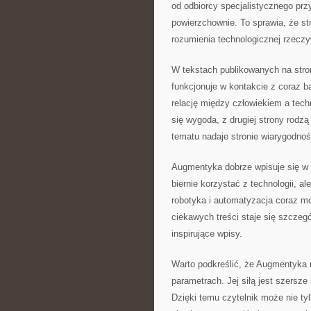
od odbiorcy specjalistycznego prz
powierzchownie. To sprawia, że s
rozumienia technologicznej rzeczy
W tekstach publikowanych na stron
funkcjonuje w kontakcie z coraz
relację między człowiekiem a tech
się wygoda, z drugiej strony rodzą
tematu nadaje stronie wiarygodnoś
Augmentyka dobrze wpisuje się w p
biernie korzystać z technologii, a
robotyka i automatyzacja coraz mo
ciekawych treści staje się szczeg
inspirujące wpisy.
Warto podkreślić, że Augmentyka n
parametrach. Jej siłą jest szersze 
Dzięki temu czytelnik może nie tyl