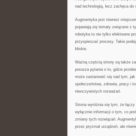
nad technologią, lecz zachęca do
Augmentyka jest również miejscem
pojawiają się tematy związane z t
robotyka to nie tylko efektowne pr
przyspieszać procesy. Takie podej
bliskie.
Ważną częścią strony są także z
porusza pytania o to, gdzie przeb
może zastanowić się nad tym, jak
społeczeństwa, zdrowia, pracy i to
nieoczywistych rozważań.
Strona wyróżnia się tym, że łączy
wyłącznie informacji o tym, co jes
zmiany tych rozwiązań. Augmentyka
przez pryzmat urządzeń, ale równi