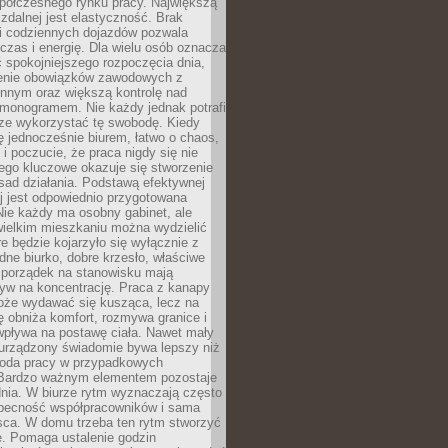
spółczesnego rynku pracy. Największą
 zdalnej jest elastyczność. Brak
i codziennych dojazdów pozwala
zas i energię. Dla wielu osób oznacza
 spokojniejszego rozpoczęcia dnia,
enie obowiązków zawodowych z
innym oraz większą kontrolę nad
monogramem. Nie każdy jednak potrafi
rze wykorzystać tę swobodę. Kiedy
ę jednocześnie biurem, łatwo o chaos,
 i poczucie, że praca nigdy się nie
ego kluczowe okazuje się stworzenie
sad działania. Podstawą efektywnej
j jest odpowiednio przygotowana
Nie każdy ma osobny gabinet, ale
wielkim mieszkaniu można wydzielić
re będzie kojarzyło się wyłącznie z
ne biurko, dobre krzesło, właściwe
i porządek na stanowisku mają
yw na koncentrację. Praca z kanapy
oże wydawać się kusząca, lecz na
 obniża komfort, rozmywa granice i
wpływa na postawę ciała. Nawet mały
 urządzony świadomie bywa lepszy niż
oda pracy w przypadkowych
Bardzo ważnym elementem pozostaje
nia. W biurze rytm wyznaczają często
obecność współpracowników i sama
sca. W domu trzeba ten rytm stworzyć
e. Pomaga ustalenie godzin