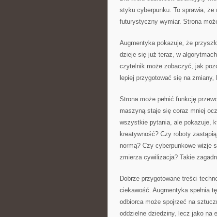
styku cyberpunku. To sprawia, że
futurystyczny wymiar. Strona może
Augmentyka pokazuje, że przyszło
dzieje się już teraz, w algorytma
czytelnik może zobaczyć, jak pozo
lepiej przygotować się na zmiany, 
Strona może pełnić funkcję przew
maszyną staje się coraz mniej oc
wszystkie pytania, ale pokazuje, 
kreatywność? Czy roboty zastąpią
normą? Czy cyberpunkowe wizje są
zmierza cywilizacja? Takie zagadn
Dobrze przygotowane treści techno
ciekawość. Augmentyka spełnia tę 
odbiorca może spojrzeć na sztuczn
oddzielne dziedziny, lecz jako na 