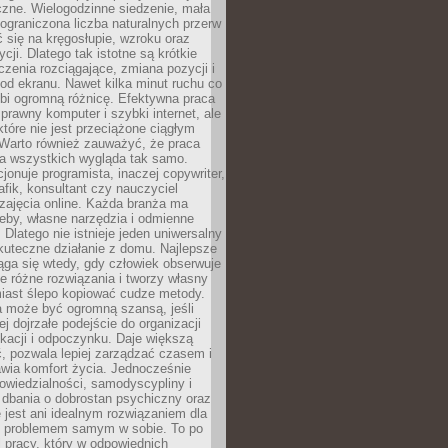
czne. Wielogodzinne siedzenie, mała
i ograniczona liczba naturalnych przerw
 się na kręgosłupie, wzroku oraz
cji. Dlatego tak istotne są krótkie
czenia rozciągające, zmiana pozycji i
d ekranu. Nawet kilka minut ruchu co
obi ogromną różnicę. Efektywna praca
sprawny komputer i szybki internet, ale
 które nie jest przeciążone ciągłym
Warto również zauważyć, że praca
la wszystkich wygląda tak samo.
cjonuje programista, inaczej copywriter,
afik, konsultant czy nauczyciel
zajęcia online. Każda branża ma
eby, własne narzędzia i odmienne
 Dlatego nie istnieje jeden uniwersalny
kuteczne działanie z domu. Najlepsze
iąga się wtedy, gdy człowiek obserwuje
uje różne rozwiązania i tworzy własny
iast ślepo kopiować cudze metody.
a może być ogromną szansą, jeśli
ej dojrzałe podejście do organizacji
kacji i odpoczynku. Daje większą
, pozwala lepiej zarządzać czasem i
wia komfort życia. Jednocześnie
wiedzialności, samodyscypliny i
dbania o dobrostan psychiczny oraz
e jest ani idealnym rozwiązaniem dla
i problemem samym w sobie. To po
 pracy, który w odpowiednich