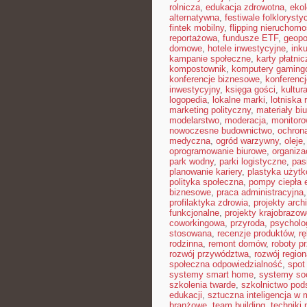
rolnicza
,
edukacja zdrowotna
,
eko
alternatywna
,
festiwale folkloryst
fintek mobilny
,
flipping nieruchomo
reportażowa
,
fundusze ETF
,
geopo
domowe
,
hotele inwestycyjne
,
ink
kampanie społeczne
,
karty płatnic
kompostownik
,
komputery gaming
konferencje biznesowe
,
konferenc
inwestycyjny
,
księga gości
,
kultur
logopedia
,
lokalne marki
,
lotniska 
marketing polityczny
,
materiały bi
modelarstwo
,
moderacja
,
monitoro
nowoczesne budownictwo
,
ochron
medyczna
,
ogród warzywny
,
oleje
oprogramowanie biurowe
,
organiz
park wodny
,
parki logistyczne
,
pas
planowanie kariery
,
plastyka użyt
polityka społeczna
,
pompy ciepła 
biznesowe
,
praca administracyjna
profilaktyka zdrowia
,
projekty arch
funkcjonalne
,
projekty krajobrazow
coworkingowa
,
przyroda
,
psycholog
stosowana
,
recenzje produktów
,
rę
rodzinna
,
remont domów
,
roboty p
rozwój przywództwa
,
rozwój region
społeczna odpowiedzialność
,
spot
systemy smart home
,
systemy so
szkolenia twarde
,
szkolnictwo po
edukacji
,
sztuczna inteligencja w
branżowe
,
team building
,
techniki 