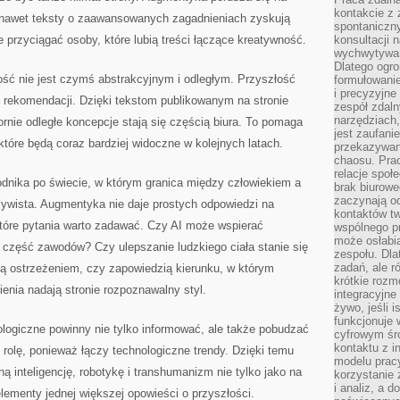
kontakcie z
 nawet teksty o zaawansowanych zagadnieniach zyskują
spontaniczny
 przyciągać osoby, które lubią treści łączące kreatywność.
konsultacji 
wychwytywan
Dlatego ogr
ść nie jest czymś abstrakcyjnym i odległym. Przyszłość
formułowani
i precyzyjne
ch rekomendacji. Dzięki tekstom publikowanym na stronie
zespół zdaln
narzędziach,
rnie odległe koncepcje stają się częścią biura. To pomaga
jest zaufani
które będą coraz bardziej widoczne w kolejnych latach.
przekazywani
chaosu. Pra
relacje społ
odnika po świecie, w którym granica między człowiekiem a
brak biurowe
zaczynają o
zywista. Augmentyka nie daje prostych odpowiedzi na
kontaktów tw
które pytania warto zadawać. Czy AI może wspierać
wspólnego 
może osłabi
 część zawodów? Czy ulepszanie ludzkiego ciała stanie się
zespołu. Dla
zadań, ale 
 ostrzeżeniem, czy zapowiedzią kierunku, w którym
krótkie rozm
ienia nadają stronie rozpoznawalny styl.
integracyjne
żywo, jeśli 
funkcjonuje 
logiczne powinny nie tylko informować, ale także pobudzać
cyfrowym śr
kontaktu z 
rolę, ponieważ łączy technologiczne trendy. Dzięki temu
modelu pracy
ą inteligencję, robotykę i transhumanizm nie tylko jako na
korzystanie 
i analiz, a 
elementy jednej większej opowieści o przyszłości.