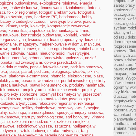
krajobraz w
logiczne budownictwo
,
ekologiczne rolnictwo
,
energia
zaletą pracy
yczne
,
festiwale ludowe
,
finansowanie działalności
,
fintech
,
koniecznośc
ści
,
folklor regionalny
,
fotografia reklamowa
,
fotografia
oszczędzać c
lityka świata
,
góry
,
hardware PC
,
hebdomada
,
hobby
to możliwość
ubatory przedsiębiorczości
,
inwestycje biurowe
,
jeziora
,
lepsze godz
ze
,
klimatyzacja
,
kolekcje
,
kompetencje zawodowe
,
życiem rodz
owe
,
komunikacja społeczna
,
komunikacja w firmie
,
własnym har
je naukowe
,
konstrukcje budowlane
,
kopiarki
,
kredyt
od razu dob
a organizacyjna
,
kwiaciarnie
,
leasing operacyjny
,
leczenie
,
dom staje si
regionalne
,
magazyny
,
majsterkowanie w domu
,
manicure
,
rozproszenie
urowe
,
meble biurowe
,
miejskie ogrodnictwo
,
mobile banking
,
kończy. Dlat
wanie zdrowia
,
natura
,
nieruchomości inwestycyjne
,
własnych za
a konsumentów
,
ochrona środowiska społeczna
,
odzież
pracy zdalne
,
opieka nad zwierzętami
,
opieka przedszkolna
,
przestrzeń. 
acja dokumentów
,
panele fotowoltaiczne
,
park krajobrazowy
,
nawet w nie
ieka
,
pasje
,
pastel
,
pedicure
,
pielęgnacja włosów
,
piknik
,
miejsce, któ
kowa
,
platformy e-commerce
,
płatności elektroniczne
,
plaże
,
pracą. Wygod
elektryczne
,
poradnictwo rodzinne
,
portfel inwestora
,
portrety
oświetlenie 
,
praca naukowa
,
prawo konsumenckie
,
produkty handmade
,
ogromny wpł
itektoniczne
,
projekty architektoniczne wnętrz
,
projekty
czy łóżka m
e
,
projekty społeczne
,
przemysł kosmetyczny
,
przestrzeń
dłuższą metę
ia kliniczna
,
psychologia nastolatków
,
psychologia
negatywnie 
kodzieło artystyczne
,
rękodzieło regionalne
,
rekreacja
kąt roboczy
rzemysłowe
,
rośliny doniczkowe
,
rozmowy kwalifikacyjne
,
pozorna wyg
alny
,
salon spa
,
samorządność
,
spedycja międzynarodowa
,
warunkach. 
 reklamowy
,
startupy technologiczne
,
styl boho
,
styl vintage
,
planowanie d
cjalne
,
szkolenia menedżerskie
,
szkolenia miękkie
,
spotkania, 
dstawowe
,
szkolnictwo wyższe
,
sztuczna inteligencja w
zmiana miej
 medycynie
,
sztuka ludowa
,
sztuka tradycyjna
,
targi
samodzielni
malarskie
,
telemedycyna
,
terapia poznawcza
,
terminal