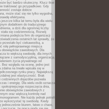
oże być bardzo skuteczny. Klucz tkwi
nie traktować go przypadkowo. Gdy
ienność zostaje dobrze
na, może stać się nie tylko wygodna,
aprawdę efektywna.
 jeszcze kilka lat temu była dla wielu
yjnym dodatkiem do tradycyjnego
dnienia, a dziś dla ogromnej liczby
stała się codziennością. Rozwój
 zmiana podejścia firm do organizacji
oświadczenia ostatnich lat sprawiły, że
o przestało być ciekawostką, a
ić rolę pełnoprawnego miejsca
a obowiązków zawodowych. Dla
acza to większą swobodę, dla innych
iązane z samodyscypliną, organizacją
ieleniem życia prywatnego od
 Bez względu na ocenę, jedno jest
 zdalna na trwałe wpisała się w
spółczesnego rynku pracy. Największą
 zdalnej jest elastyczność. Brak
i codziennych dojazdów pozwala
zas i energię. Dla wielu osób oznacza
 spokojniejszego rozpoczęcia dnia,
enie obowiązków zawodowych z
innym oraz większą kontrolę nad
monogramem. Nie każdy jednak potrafi
rze wykorzystać tę swobodę. Kiedy
ę jednocześnie biurem, łatwo o chaos,
 i poczucie, że praca nigdy się nie