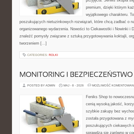
przyjęcia. Serwis skupia się
premium, dzięki którym każ
wyjątkowego charakteru. To
poszukujących nietuzinkowych rozwiązań, które chcą zadbać o 
organizowanego wydarzenia. Nowości to Ciekawostki i Nowinki i D
znaleźć pomysły związane z sztuką przygotowywania koktajli, or
tworzeniem […]
CATEGORIES:
ROLKI
MONITORING I BEZPIECZEŃSTWO
POSTED BY ADMIN
MAJ - 8 - 2026
MOŻLIWOŚĆ KOMENTOWAN
Feniks Shop to nowoczesna 
cenią wysoką jakość, korz
szybkie zakupy bez wychod
została przygotowana z my
poszukujących ciekawych in
sprawdzą się zarówno w co