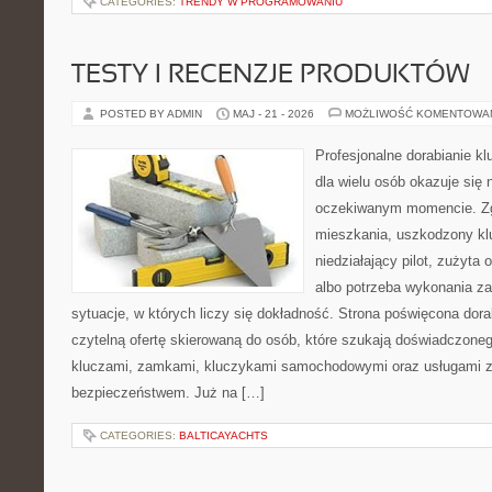
CATEGORIES:
TRENDY W PROGRAMOWANIU
TESTY I RECENZJE PRODUKTÓW
POSTED BY ADMIN
MAJ - 21 - 2026
MOŻLIWOŚĆ KOMENTOWA
Profesjonalne dorabianie kl
dla wielu osób okazuje się 
oczekiwanym momencie. Zg
mieszkania, uszkodzony k
niedziałający pilot, zużyt
albo potrzeba wykonania z
sytuacje, w których liczy się dokładność. Strona poświęcona dora
czytelną ofertę skierowaną do osób, które szukają doświadczone
kluczami, zamkami, kluczykami samochodowymi oraz usługami 
bezpieczeństwem. Już na […]
CATEGORIES:
BALTICAYACHTS