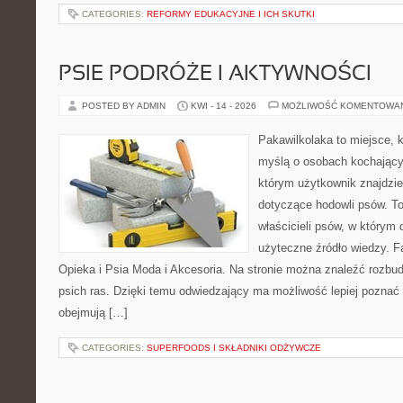
CATEGORIES:
REFORMY EDUKACYJNE I ICH SKUTKI
PSIE PODRÓŻE I AKTYWNOŚCI
POSTED BY ADMIN
KWI - 14 - 2026
MOŻLIWOŚĆ KOMENTOWA
Pakawilkolaka to miejsce, k
myślą o osobach kochający
którym użytkownik znajdzie
dotyczące hodowli psów. To
właścicieli psów, w którym
użyteczne źródło wiedzy. Fa
Opieka i Psia Moda i Akcesoria. Na stronie można znaleźć rozbu
psich ras. Dzięki temu odwiedzający ma możliwość lepiej poznać 
obejmują […]
CATEGORIES:
SUPERFOODS I SKŁADNIKI ODŻYWCZE