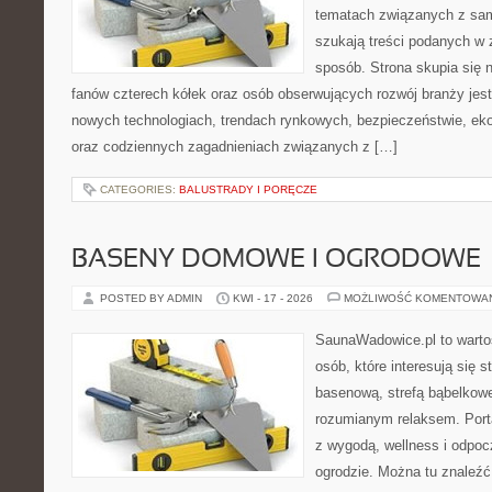
tematach związanych z sam
szukają treści podanych w 
sposób. Strona skupia się 
fanów czterech kółek oraz osób obserwujących rozwój branży jest
nowych technologiach, trendach rynkowych, bezpieczeństwie, ekol
oraz codziennych zagadnieniach związanych z […]
CATEGORIES:
BALUSTRADY I PORĘCZE
BASENY DOMOWE I OGRODOWE
POSTED BY ADMIN
KWI - 17 - 2026
MOŻLIWOŚĆ KOMENTOWA
SaunaWadowice.pl to wartoś
osób, które interesują się s
basenową, strefą bąbelkowe
rozumianym relaksem. Port
z wygodą, wellness i odpo
ogrodzie. Można tu znaleźć