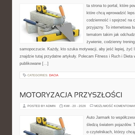
ta strona to portal, które 
które chcą wprowadzić leps
codzienność i spojrzeć na 
przyjazny. To internetowa 
tematom takim jak odchudz
żywienie, codzienny trening
samopoczucie. Każdy, kto szuka motywacji, aby jeść lepiej, żyć lż
znajdzie tutaj przydatne artykuły. Polecam Fitness i Ruch i Dieta
publikowane […]
CATEGORIES:
DACIA
MOTORYZACJA PRZYSZŁOŚCI
POSTED BY ADMIN
KWI - 20 - 2026
MOŻLIWOŚĆ KOMENTOWA
Auto Jarmark to współczesn
śledzą światem pojazdów. 
o czytelnikach, którzy chc