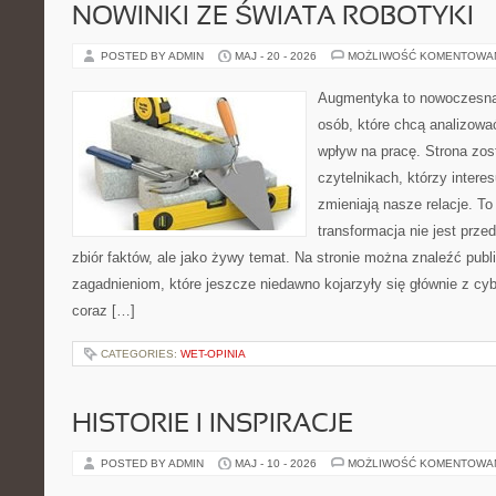
NOWINKI ZE ŚWIATA ROBOTYKI
POSTED BY ADMIN
MAJ - 20 - 2026
MOŻLIWOŚĆ KOMENTOWA
Augmentyka to nowoczesna 
osób, które chcą analizować
wpływ na pracę. Strona zos
czytelnikach, którzy intere
zmieniają nasze relacje. T
transformacja nie jest prze
zbiór faktów, ale jako żywy temat. Na stronie można znaleźć pub
zagadnieniom, które jeszcze niedawno kojarzyły się głównie z cy
coraz […]
CATEGORIES:
WET-OPINIA
HISTORIE I INSPIRACJE
POSTED BY ADMIN
MAJ - 10 - 2026
MOŻLIWOŚĆ KOMENTOWA