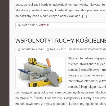
podczas realizacji bardziej indywidualnych pomysłów. Nowości to Po
Monitoring i wideodomofony. Oferta sklepu została opracowana w
na potrzeby osób o odmiennych oczekiwaniach. […]
CATEGORIES:
MEKSYK
WSPÓLNOTY I RUCHY KOŚCIELN
POSTED BY ADMIN
MAJ - 6 - 2026
MOŻLIWOŚĆ KOMENTOWAN
Strona internetowa Najleps
miejsce stworzone z myślą 
odnaleźć wartościowych tre
religią oraz przemyśleniami
internetowa platforma, w kt
odnaleźć inspirujące kazani
pomagające lepiej odkrywać sens codziennych wydarzeń i ducho
na stronie to Święta i Uroczystości i Wspólnoty i Ruchy Kościeln
zostało stworzone z myślą o osobach, które chcą regularnie odk