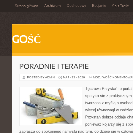
Archiwum
Dochodowy
Rosjanie
Strona główna
Spis Treści
GOŚĆ
PORADNIE I TERAPIE
POSTED BY ADMIN
MAJ - 23 - 2026
MOŻLIWOŚĆ KOMENTOWA
Tęczowa Przystań to portal
spotyka się z praktycznym 
tworzona z myślą o osobach
więcej równowagi w codzie
Przystań dobrze oddaje cha
ponieważ kojarzy się z spo
zaprasza do spokojnego namysłu nad tym, co dzieje się w człowi