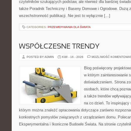
czytelników szukających podstaw, ale również dla bardziej świa
także Poradnik Techniczny i Baseny Domowe i Ogrodowe. Dużą za
wszechstronność publikacji. Nie jest to wyłącznie […]
CATEGORIES:
PRZEWIDYWANIA DLA ŚWIATA
WSPÓŁCZESNE TRENDY
POSTED BY ADMIN
KWI - 16 - 2026
MOŻLIWOŚĆ KOMENTOWA
Blog poświęcony projektowa
w którym zainteresowanie s
doświadczeniem. Strona zo
osobach, które chcą poznaw
a także trendów wpływający
na co dzień. To inspirujący
którym można znaleźć opracowania dotyczące zarówno rozpoznawa
konkretnych pomysłów związanych z urządzaniem domu. Polecam
Eksperymentalna i Ikoniczne Budowle Świata. Na stronie czytelnik