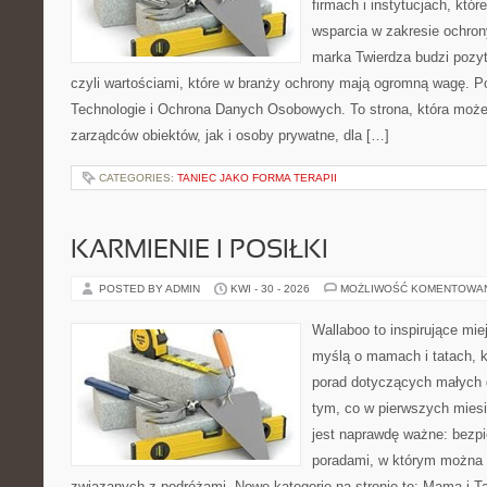
firmach i instytucjach, któr
wsparcia w zakresie ochro
marka Twierdza budzi pozy
czyli wartościami, które w branży ochrony mają ogromną wagę.
Technologie i Ochrona Danych Osobowych. To strona, która moż
zarządców obiektów, jak i osoby prywatne, dla […]
CATEGORIES:
TANIEC JAKO FORMA TERAPII
KARMIENIE I POSIŁKI
POSTED BY ADMIN
KWI - 30 - 2026
MOŻLIWOŚĆ KOMENTOWA
Wallaboo to inspirujące mie
myślą o mamach i tatach, 
porad dotyczących małych d
tym, co w pierwszych miesi
jest naprawdę ważne: bezpi
poradami, w którym można 
związanych z podróżami. Nowe kategorie na stronie to: Mama i Ta