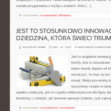
została przygotowana z myślą o osobach, które […]
CATEGORIES:
PLANOWANIE TRENINGU
JEST TO STOSUNKOWO INNOWA
DZIEDZINA, KTÓRA ŚWIECI TRIU
POSTED BY ADMIN
GRU - 23 - 2025
MOŻLIWOŚĆ KOMENTOWA
Jest to względnie innowacyj
triumfy Jest to stosunkowo 
świeci triumfy dopiero od k
naznaczyć, że oraz na tym 
rozwój. Medycyna estetyczn
naczyniowy czerpie w nastę
aspektu medycyny, jest to cząstka niebezużyteczna dla figury abs
dziedziną i z estetyki, jak laserowe operacje żylaków, czyli zajmu
CATEGORIES:
AI W GRAFICE I FOTOGRAFII