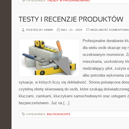
CATEGORIES:
TRENDY W PROGRAMOWANIU
TESTY I RECENZJE PRODUKTÓW
POSTED BY ADMIN
MAJ - 21 - 2026
MOŻLIWOŚĆ KOMENTOWA
Profesjonalne dorabianie kl
dla wielu osób okazuje się 
oczekiwanym momencie. Zg
mieszkania, uszkodzony k
niedziałający pilot, zużyt
albo potrzeba wykonania z
sytuacje, w których liczy się dokładność. Strona poświęcona dora
czytelną ofertę skierowaną do osób, które szukają doświadczone
kluczami, zamkami, kluczykami samochodowymi oraz usługami 
bezpieczeństwem. Już na […]
CATEGORIES:
BALTICAYACHTS