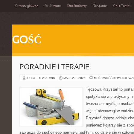
Archiwum
Dochodowy
Rosjanie
Strona główna
Spis Treści
GOŚĆ
PORADNIE I TERAPIE
POSTED BY ADMIN
MAJ - 23 - 2026
MOŻLIWOŚĆ KOMENTOWA
Tęczowa Przystań to portal
spotyka się z praktycznym 
tworzona z myślą o osobach
więcej równowagi w codzie
Przystań dobrze oddaje cha
ponieważ kojarzy się z spo
zaprasza do spokojnego namysłu nad tym, co dzieje się w człowi