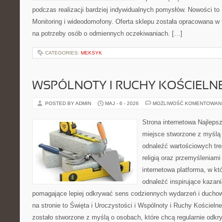
podczas realizacji bardziej indywidualnych pomysłów. Nowości to Po
Monitoring i wideodomofony. Oferta sklepu została opracowana w
na potrzeby osób o odmiennych oczekiwaniach. […]
CATEGORIES:
MEKSYK
WSPÓLNOTY I RUCHY KOŚCIELN
POSTED BY ADMIN
MAJ - 6 - 2026
MOŻLIWOŚĆ KOMENTOWAN
Strona internetowa Najleps
miejsce stworzone z myślą 
odnaleźć wartościowych tre
religią oraz przemyśleniami
internetowa platforma, w kt
odnaleźć inspirujące kazani
pomagające lepiej odkrywać sens codziennych wydarzeń i ducho
na stronie to Święta i Uroczystości i Wspólnoty i Ruchy Kościeln
zostało stworzone z myślą o osobach, które chcą regularnie odk