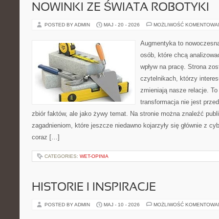
NOWINKI ZE ŚWIATA ROBOTYKI
POSTED BY ADMIN
MAJ - 20 - 2026
MOŻLIWOŚĆ KOMENTOWA
Augmentyka to nowoczesna 
osób, które chcą analizować
wpływ na pracę. Strona zos
czytelnikach, którzy intere
zmieniają nasze relacje. T
transformacja nie jest prze
zbiór faktów, ale jako żywy temat. Na stronie można znaleźć pub
zagadnieniom, które jeszcze niedawno kojarzyły się głównie z cy
coraz […]
CATEGORIES:
WET-OPINIA
HISTORIE I INSPIRACJE
POSTED BY ADMIN
MAJ - 10 - 2026
MOŻLIWOŚĆ KOMENTOWA