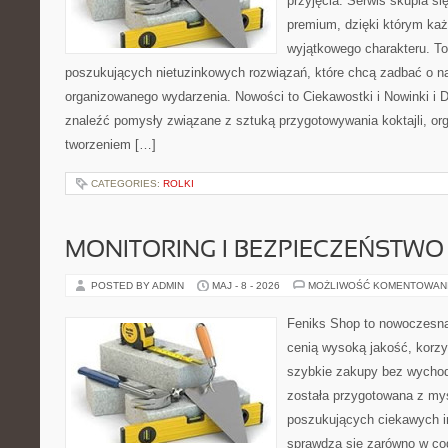
przyjęcia. Serwis skupia się
premium, dzięki którym każ
wyjątkowego charakteru. To
poszukujących nietuzinkowych rozwiązań, które chcą zadbać o 
organizowanego wydarzenia. Nowości to Ciekawostki i Nowinki i D
znaleźć pomysły związane z sztuką przygotowywania koktajli, or
tworzeniem […]
CATEGORIES:
ROLKI
MONITORING I BEZPIECZEŃSTWO
POSTED BY ADMIN
MAJ - 8 - 2026
MOŻLIWOŚĆ KOMENTOWAN
Feniks Shop to nowoczesna 
cenią wysoką jakość, korz
szybkie zakupy bez wychod
została przygotowana z my
poszukujących ciekawych in
sprawdzą się zarówno w co