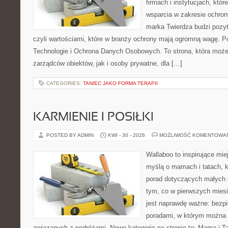
firmach i instytucjach, któr
wsparcia w zakresie ochro
marka Twierdza budzi pozy
czyli wartościami, które w branży ochrony mają ogromną wagę.
Technologie i Ochrona Danych Osobowych. To strona, która moż
zarządców obiektów, jak i osoby prywatne, dla […]
CATEGORIES:
TANIEC JAKO FORMA TERAPII
KARMIENIE I POSIŁKI
POSTED BY ADMIN
KWI - 30 - 2026
MOŻLIWOŚĆ KOMENTOWA
Wallaboo to inspirujące mie
myślą o mamach i tatach, 
porad dotyczących małych d
tym, co w pierwszych miesi
jest naprawdę ważne: bezpi
poradami, w którym można 
związanych z podróżami. Nowe kategorie na stronie to: Mama i Ta