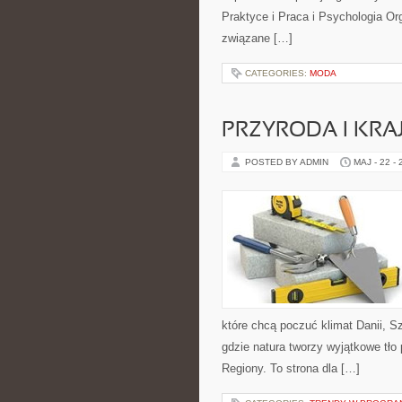
Praktyce i Praca i Psychologia Org
związane […]
CATEGORIES:
MODA
PRZYRODA I KRA
POSTED BY ADMIN
MAJ - 22 -
które chcą poczuć klimat Danii, Szw
gdzie natura tworzy wyjątkowe tło
Regiony. To strona dla […]