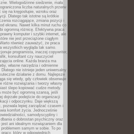
czne. Wielogodzinne siedzenie, mała
i ograniczona liczba naturalnych przerw
 się na kręgosłupie, wzroku oraz
cji. Dlatego tak istotne są krótkie
czenia rozciągające, zmiana pozycji i
d ekranu. Nawet kilka minut ruchu co
obi ogromną różnicę. Efektywna praca
sprawny komputer i szybki internet, ale
 które nie jest przeciążone ciągłym
Warto również zauważyć, że praca
la wszystkich wygląda tak samo.
cjonuje programista, inaczej copywriter,
afik, konsultant czy nauczyciel
zajęcia online. Każda branża ma
eby, własne narzędzia i odmienne
 Dlatego nie istnieje jeden uniwersalny
kuteczne działanie z domu. Najlepsze
iąga się wtedy, gdy człowiek obserwuje
uje różne rozwiązania i tworzy własny
iast ślepo kopiować cudze metody.
a może być ogromną szansą, jeśli
ej dojrzałe podejście do organizacji
kacji i odpoczynku. Daje większą
, pozwala lepiej zarządzać czasem i
wia komfort życia. Jednocześnie
wiedzialności, samodyscypliny i
dbania o dobrostan psychiczny oraz
e jest ani idealnym rozwiązaniem dla
i problemem samym w sobie. To po
 pracy, który w odpowiednich