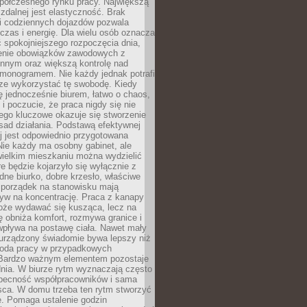
spółczesnego rynku pracy. Największą
 zdalnej jest elastyczność. Brak
i codziennych dojazdów pozwala
zas i energię. Dla wielu osób oznacza
 spokojniejszego rozpoczęcia dnia,
enie obowiązków zawodowych z
innym oraz większą kontrolę nad
monogramem. Nie każdy jednak potrafi
rze wykorzystać tę swobodę. Kiedy
ę jednocześnie biurem, łatwo o chaos,
 i poczucie, że praca nigdy się nie
ego kluczowe okazuje się stworzenie
sad działania. Podstawą efektywnej
j jest odpowiednio przygotowana
Nie każdy ma osobny gabinet, ale
wielkim mieszkaniu można wydzielić
re będzie kojarzyło się wyłącznie z
ne biurko, dobre krzesło, właściwe
i porządek na stanowisku mają
yw na koncentrację. Praca z kanapy
oże wydawać się kusząca, lecz na
 obniża komfort, rozmywa granice i
wpływa na postawę ciała. Nawet mały
 urządzony świadomie bywa lepszy niż
oda pracy w przypadkowych
Bardzo ważnym elementem pozostaje
nia. W biurze rytm wyznaczają często
obecność współpracowników i sama
sca. W domu trzeba ten rytm stworzyć
e. Pomaga ustalenie godzin