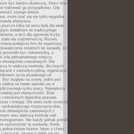
oże być bardzo skuteczny. Klucz tkwi
nie traktować go przypadkowo. Gdy
ienność zostaje dobrze
na, może stać się nie tylko wygodna,
aprawdę efektywna.
 jeszcze kilka lat temu była dla wielu
yjnym dodatkiem do tradycyjnego
dnienia, a dziś dla ogromnej liczby
stała się codziennością. Rozwój
 zmiana podejścia firm do organizacji
oświadczenia ostatnich lat sprawiły, że
o przestało być ciekawostką, a
ić rolę pełnoprawnego miejsca
a obowiązków zawodowych. Dla
acza to większą swobodę, dla innych
iązane z samodyscypliną, organizacją
ieleniem życia prywatnego od
 Bez względu na ocenę, jedno jest
 zdalna na trwałe wpisała się w
spółczesnego rynku pracy. Największą
 zdalnej jest elastyczność. Brak
i codziennych dojazdów pozwala
zas i energię. Dla wielu osób oznacza
 spokojniejszego rozpoczęcia dnia,
enie obowiązków zawodowych z
innym oraz większą kontrolę nad
monogramem. Nie każdy jednak potrafi
rze wykorzystać tę swobodę. Kiedy
ę jednocześnie biurem, łatwo o chaos,
 i poczucie, że praca nigdy się nie