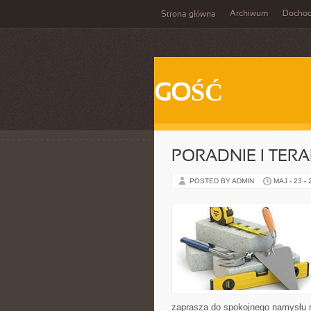
Archiwum
Docho
Strona główna
GOŚĆ
PORADNIE I TERA
POSTED BY ADMIN
MAJ - 23 -
zaprasza do spokojnego namysłu n