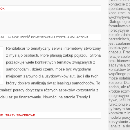
kontakcie z
spontaniczny
OOKI
konsultacji 
wychwytywan
Dlatego ogr
formułowani
E
i precyzyjne
zespół zdaln
TESTY
026
MOŻLIWOŚĆ KOMENTOWANIA
ZOSTAŁA WYŁĄCZONA
narzędziach,
I
jest zaufani
RECENZJE
przekazywani
Rentdabcar to tematyczny serwis internetowy stworzony
chaosu. Pra
z myślą o osobach, które planują zakup pojazdu. Strona
relacje społ
brak biurowe
porządkuje wiele konkretnych tematów związanych z
zaczynają o
samochodami, dzięki czemu może być wygodnym
kontaktów tw
wspólnego 
miejscem zarówno dla użytkowników aut, jak i dla tych,
może osłabi
zespołu. Dla
którzy dopiero analizują świat leasingu samochodów. To
zadań, ale 
znaleźć porady dotyczące różnych aspektów korzystania z
krótkie rozm
integracyjne
elu aż po finansowanie. Nowości na stronie Trendy i
żywo, jeśli 
funkcjonuje 
cyfrowym śr
kontaktu z 
NE I TRASY SPACEROWE
modelu pracy
korzystanie 
i analiz, a 