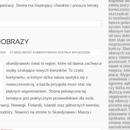
krajobraz w
zaletą pracy
anizacji. Strona ma inspirujący charakter i porusza tematy
koniecznośc
oszczędzać c
to możliwość
lepsze godz
życiem rodz
własnym har
od razu dob
dom staje si
JOBRAZY
rozproszenie
kończy. Dlat
PRZYRODA
 2026
MOŻLIWOŚĆ KOMENTOWANIA
ZOSTAŁA WYŁĄCZONA
własnych za
I
pracy zdalne
KRAJOBRAZY
przestrzeń. 
skandynawski świat to region, które od dawna zachwyca
nawet w nie
osoby szukające nowych kierunków. To część
miejsce, któ
pracą. Wygod
kontynentu, w którym dzika natura spotyka się z
oświetlenie 
ogromny wpł
nowoczesnością, a każda przygoda może stać się
czy łóżka m
pięknym wspomnieniem. Strona poświęcona tej
dłuższą metę
negatywnie 
tematyce jest praktycznym przewodnikiem dla osób,
kąt roboczy
ecji, Norwegii, Finlandii, Islandii oraz północnych terenów,
pozorna wyg
warunkach. 
 podróży. Nowości na stronie to Skandynawia i Miasta i
planowanie d
spotkania, 
zmiana miej
samodzielni