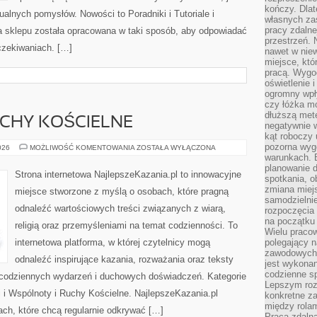
kończy. Dlat
dualnych pomysłów. Nowości to Poradniki i Tutoriale i
własnych za
pracy zdalne
ta sklepu została opracowana w taki sposób, aby odpowiadać
przestrzeń. 
czekiwaniach. […]
nawet w nie
miejsce, któ
pracą. Wygod
oświetlenie 
ogromny wpł
czy łóżka m
dłuższą metę
UCHY KOŚCIELNE
negatywnie 
kąt roboczy
pozorna wyg
WSPÓLNOTY
026
MOŻLIWOŚĆ KOMENTOWANIA
ZOSTAŁA WYŁĄCZONA
I
warunkach. 
RUCHY
planowanie d
KOŚCIELNE
Strona internetowa NajlepszeKazania.pl to innowacyjne
spotkania, 
zmiana miej
miejsce stworzone z myślą o osobach, które pragną
samodzielni
odnaleźć wartościowych treści związanych z wiarą,
rozpoczęcia 
na początku 
religią oraz przemyśleniami na temat codzienności. To
Wielu pracow
internetowa platforma, w której czytelnicy mogą
polegający n
zawodowych 
odnaleźć inspirujące kazania, rozważania oraz teksty
jest wykonan
codzienne sp
 codziennych wydarzeń i duchowych doświadczeń. Kategorie
Lepszym roz
ci i Wspólnoty i Ruchy Kościelne. NajlepszeKazania.pl
konkretne z
między rolam
ch, które chcą regularnie odkrywać […]
Praca zdaln