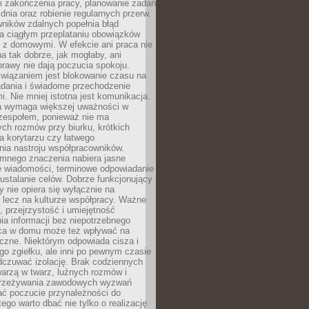
i zakończenia pracy, planowanie zadań
dnia oraz robienie regularnych przerw.
ników zdalnych popełnia błąd
a ciągłym przeplataniu obowiązków
z domowymi. W efekcie ani praca nie
a tak dobrze, jak mogłaby, ani
rawy nie dają poczucia spokoju.
wiązaniem jest blokowanie czasu na
adania i świadome przechodzenie
i. Nie mniej istotna jest komunikacja.
a wymaga większej uważności w
 zespołem, ponieważ nie ma
ch rozmów przy biurku, krótkich
na korytarzu czy łatwego
ia nastroju współpracowników.
omnego znaczenia nabiera jasne
e wiadomości, terminowe odpowiadanie
 ustalanie celów. Dobrze funkcjonujący
y nie opiera się wyłącznie na
 lecz na kulturze współpracy. Ważne
e, przejrzystość i umiejętność
a informacji bez niepotrzebnego
ca w domu może też wpływać na
eczne. Niektórym odpowiada cisza i
go zgiełku, ale inni po pewnym czasie
dczuwać izolację. Brak codziennych
arzą w twarz, luźnych rozmów i
przeżywania zawodowych wyzwań
ać poczucie przynależności do
tego warto dbać nie tylko o realizację