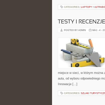
CATEGORIES:
LAPTOPY I ULTRAB
TESTY I RECENZJ
POSTED BY ADMIN
MAJ - 4 - 2
miejsce w sieci, w którym można 
auta, od wyboru odpowiedniego mod
Innowacje […]
CATEGORIES:
SZLAKI TURYSTYCZ