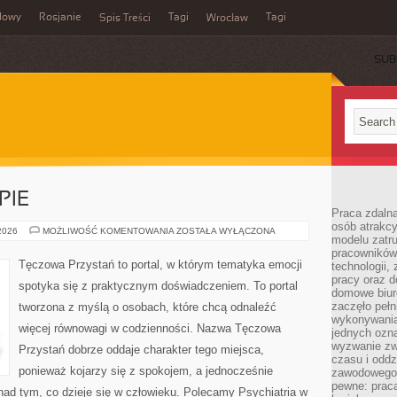
dowy
Rosjanie
Tagi
Tagi
Spis Treści
Wrocław
SUB
PIE
Praca zdalna
osób atrakc
PORADNIE
 2026
MOŻLIWOŚĆ KOMENTOWANIA
ZOSTAŁA WYŁĄCZONA
modelu zatru
I
TERAPIE
pracowników 
Tęczowa Przystań to portal, w którym tematyka emocji
technologii,
pracy oraz d
spotyka się z praktycznym doświadczeniem. To portal
domowe biur
zaczęło pełn
tworzona z myślą o osobach, które chcą odnaleźć
wykonywani
więcej równowagi w codzienności. Nazwa Tęczowa
jednych ozn
wyzwanie zw
Przystań dobrze oddaje charakter tego miejsca,
czasu i oddz
ponieważ kojarzy się z spokojem, a jednocześnie
zawodowego.
pewne: praca
ad tym, co dzieje się w człowieku. Polecamy Psychiatria w