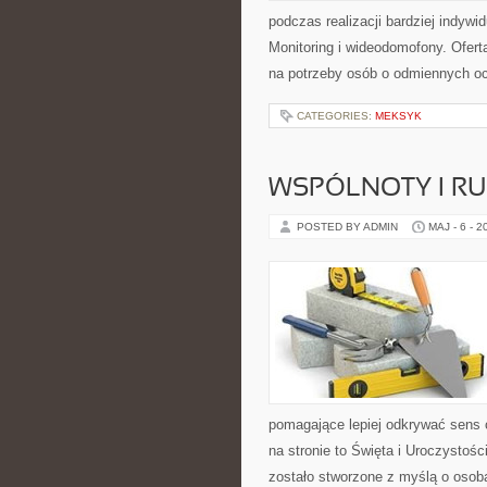
podczas realizacji bardziej indywi
Monitoring i wideodomofony. Ofer
na potrzeby osób o odmiennych o
CATEGORIES:
MEKSYK
WSPÓLNOTY I R
POSTED BY ADMIN
MAJ - 6 - 2
pomagające lepiej odkrywać sens
na stronie to Święta i Uroczystoś
zostało stworzone z myślą o osoba