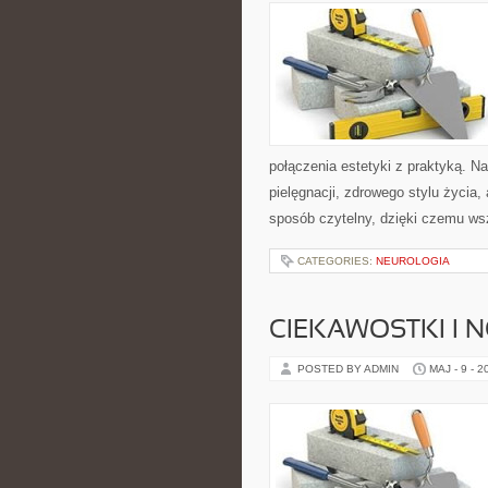
połączenia estetyki z praktyką. N
pielęgnacji, zdrowego stylu życia,
sposób czytelny, dzięki czemu ws
CATEGORIES:
NEUROLOGIA
CIEKAWOSTKI I 
POSTED BY ADMIN
MAJ - 9 - 2