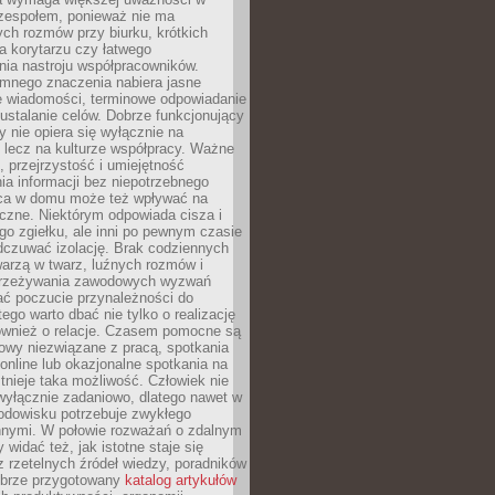
 zespołem, ponieważ nie ma
ch rozmów przy biurku, krótkich
na korytarzu czy łatwego
ia nastroju współpracowników.
omnego znaczenia nabiera jasne
e wiadomości, terminowe odpowiadanie
 ustalanie celów. Dobrze funkcjonujący
y nie opiera się wyłącznie na
 lecz na kulturze współpracy. Ważne
e, przejrzystość i umiejętność
a informacji bez niepotrzebnego
ca w domu może też wpływać na
eczne. Niektórym odpowiada cisza i
go zgiełku, ale inni po pewnym czasie
dczuwać izolację. Brak codziennych
arzą w twarz, luźnych rozmów i
przeżywania zawodowych wyzwań
ać poczucie przynależności do
tego warto dbać nie tylko o realizację
również o relacje. Czasem pomocne są
owy niezwiązane z pracą, spotkania
 online lub okazjonalne spotkania na
istnieje taka możliwość. Człowiek nie
wyłącznie zadaniowo, dlatego nawet w
odowisku potrzebuje zwykłego
innymi. W połowie rozważań o zdalnym
 widać też, jak istotne staje się
z rzetelnych źródeł wiedzy, poradników
dobrze przygotowany
katalog artykułów