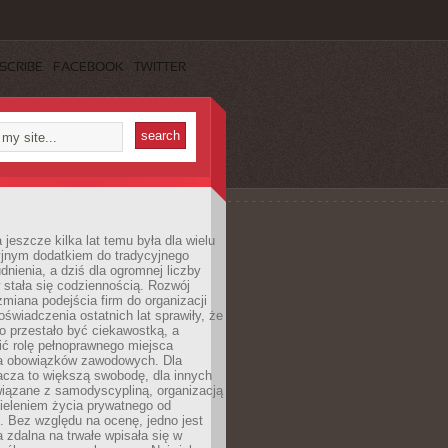
SCRIBE
FACEBOOK
TWITTER
 jeszcze kilka lat temu była dla wielu
yjnym dodatkiem do tradycyjnego
dnienia, a dziś dla ogromnej liczby
stała się codziennością. Rozwój
 zmiana podejścia firm do organizacji
oświadczenia ostatnich lat sprawiły, że
o przestało być ciekawostką, a
ić rolę pełnoprawnego miejsca
a obowiązków zawodowych. Dla
acza to większą swobodę, dla innych
iązane z samodyscypliną, organizacją
ieleniem życia prywatnego od
 Bez względu na ocenę, jedno jest
 zdalna na trwałe wpisała się w