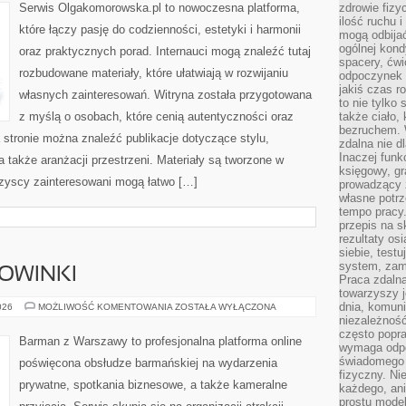
Serwis Olgakomorowska.pl to nowoczesna platforma,
zdrowie fizy
ilość ruchu 
które łączy pasję do codzienności, estetyki i harmonii
mogą odbijać
ogólnej kondy
oraz praktycznych porad. Internauci mogą znaleźć tutaj
spacery, ćwi
rozbudowane materiały, które ułatwiają w rozwijaniu
odpoczynek o
jakiś czas r
własnych zainteresowań. Witryna została przygotowana
to nie tylko 
z myślą o osobach, które cenią autentyczności oraz
także ciało,
bezruchem. 
a stronie można znaleźć publikacje dotyczące stylu,
zdalna nie d
Inaczej funk
 a także aranżacji przestrzeni. Materiały są tworzone w
księgowy, gr
zyscy zainteresowani mogą łatwo […]
prowadzący 
własne potrz
tempo pracy.
przepis na s
rezultaty os
siebie, test
system, zam
NOWINKI
Praca zdaln
towarzyszy j
dnia, komuni
CIEKAWOSTKI
026
MOŻLIWOŚĆ KOMENTOWANIA
ZOSTAŁA WYŁĄCZONA
I
niezależność
NOWINKI
często popra
Barman z Warszawy to profesjonalna platforma online
wymaga odpo
świadomego 
poświęcona obsłudze barmańskiej na wydarzenia
fizyczny. Ni
prywatne, spotkania biznesowe, a także kameralne
każdego, an
prostu model