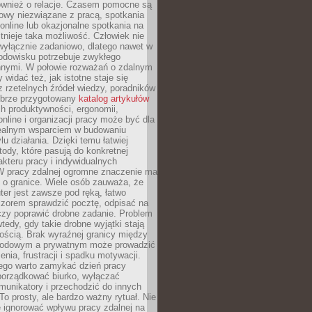
również o relacje. Czasem pomocne są
owy niezwiązane z pracą, spotkania
 online lub okazjonalne spotkania na
istnieje taka możliwość. Człowiek nie
wyłącznie zadaniowo, dlatego nawet w
odowisku potrzebuje zwykłego
innymi. W połowie rozważań o zdalnym
 widać też, jak istotne staje się
z rzetelnych źródeł wiedzy, poradników
dobrze przygotowany
katalog artykułów
h produktywności, ergonomii,
nline i organizacji pracy może być dla
realnym wsparciem w budowaniu
lu działania. Dzięki temu łatwiej
ody, które pasują do konkretnej
akteru pracy i indywidualnych
 W pracy zdalnej ogromne znaczenie ma
 o granice. Wiele osób zauważa, że
er jest zawsze pod ręką, łatwo
czorem sprawdzić pocztę, odpisać na
zy poprawić drobne zadanie. Problem
wtedy, gdy takie drobne wyjątki stają
ością. Brak wyraźnej granicy między
odowym a prywatnym może prowadzić
nia, frustracji i spadku motywacji.
tego warto zamykać dzień pracy
porządkować biurko, wyłączać
unikatory i przechodzić do innych
To prosty, ale bardzo ważny rytuał. Nie
 ignorować wpływu pracy zdalnej na