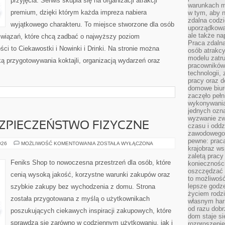
przyjęcia. Serwis skupia się na organizacji atrakcji
warunkach m
premium, dzięki którym każda impreza nabiera
w tym, aby 
zdalna codz
wyjątkowego charakteru. To miejsce stworzone dla osób
uporządkowa
ale także n
związań, które chcą zadbać o najwyższy poziom
Praca zdalna
i to Ciekawostki i Nowinki i Drinki. Na stronie można
osób atrakc
modelu zatru
ą przygotowywania koktajli, organizacją wydarzeń oraz
pracowników 
technologii,
pracy oraz d
domowe biur
zaczęło pełn
wykonywani
jednych ozn
wyzwanie zw
EZPIECZEŃSTWO FIZYCZNE
czasu i oddz
zawodowego.
pewne: praca
MONITORING
026
MOŻLIWOŚĆ KOMENTOWANIA
ZOSTAŁA WYŁĄCZONA
krajobraz w
I
BEZPIECZEŃSTWO
zaletą pracy
FIZYCZNE
Feniks Shop to nowoczesna przestrzeń dla osób, które
koniecznośc
oszczędzać c
cenią wysoką jakość, korzystne warunki zakupów oraz
to możliwość
lepsze godz
szybkie zakupy bez wychodzenia z domu. Strona
życiem rodz
została przygotowana z myślą o użytkownikach
własnym har
od razu dob
poszukujących ciekawych inspiracji zakupowych, które
dom staje si
sprawdzą się zarówno w codziennym użytkowaniu, jak i
rozproszenie