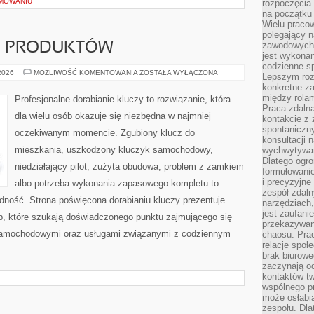
MOWANIU
rozpoczęcia 
na początku 
Wielu pracow
polegający n
zawodowych 
JE PRODUKTÓW
jest wykonan
codzienne sp
TESTY
 2026
MOŻLIWOŚĆ KOMENTOWANIA
ZOSTAŁA WYŁĄCZONA
Lepszym roz
I
konkretne z
RECENZJE
PRODUKTÓW
między rolam
Profesjonalne dorabianie kluczy to rozwiązanie, która
Praca zdaln
dla wielu osób okazuje się niezbędna w najmniej
kontakcie z
spontaniczny
oczekiwanym momencie. Zgubiony klucz do
konsultacji 
mieszkania, uszkodzony kluczyk samochodowy,
wychwytywan
Dlatego ogr
niedziałający pilot, zużyta obudowa, problem z zamkiem
formułowani
i precyzyjne
albo potrzeba wykonania zapasowego kompletu to
zespół zdaln
ładność. Strona poświęcona dorabianiu kluczy prezentuje
narzędziach,
jest zaufani
ób, które szukają doświadczonego punktu zajmującego się
przekazywani
samochodowymi oraz usługami związanymi z codziennym
chaosu. Pra
relacje społ
brak biurowe
zaczynają o
kontaktów tw
wspólnego 
może osłabi
zespołu. Dla