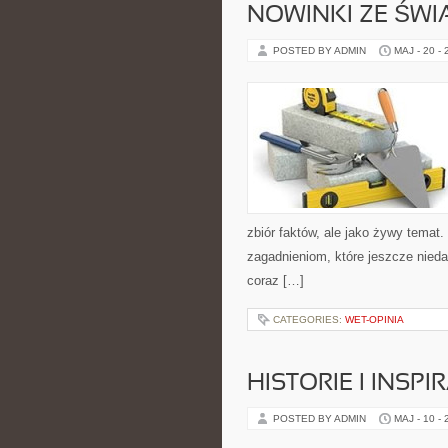
NOWINKI ZE ŚWI
POSTED BY ADMIN
MAJ - 20 -
zbiór faktów, ale jako żywy temat
zagadnieniom, które jeszcze nieda
coraz […]
CATEGORIES:
WET-OPINIA
HISTORIE I INSPI
POSTED BY ADMIN
MAJ - 10 -