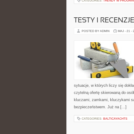
CATEGORIES:
TRENDY W PROGRA
TESTY I RECENZ
POSTED BY ADMIN
MAJ - 21 -
sytuacje, w których liczy się dok
czytelną ofertę skierowaną do os
kluczami, zamkami, kluczykami 
bezpieczeństwem. Już na […]
CATEGORIES:
BALTICAYACHTS