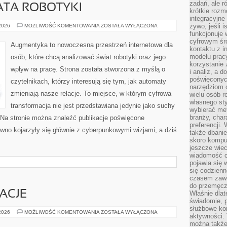
zadań, ale 
ATA ROBOTYKI
krótkie rozm
integracyjne
NOWINKI
żywo, jeśli 
 2026
MOŻLIWOŚĆ KOMENTOWANIA
ZOSTAŁA WYŁĄCZONA
ZE
funkcjonuje 
ŚWIATA
cyfrowym śr
ROBOTYKI
Augmentyka to nowoczesna przestrzeń internetowa dla
kontaktu z 
modelu pracy
osób, które chcą analizować świat robotyki oraz jego
korzystanie 
wpływ na pracę. Strona została stworzona z myślą o
i analiz, a 
poświęconyc
czytelnikach, którzy interesują się tym, jak automaty
narzędziom o
zmieniają nasze relacje. To miejsce, w którym cyfrowa
wielu osób 
własnego sty
transformacja nie jest przedstawiana jedynie jako suchy
wybierać met
branży, char
. Na stronie można znaleźć publikacje poświęcone
preferencji.
wno kojarzyły się głównie z cyberpunkowymi wizjami, a dziś
także dbanie
skoro komput
jeszcze wie
wiadomość c
pojawia się 
się codzienn
czasem zaw
do przemęcze
RACJE
Właśnie dla
świadomie, 
służbowe kom
HISTORIE
 2026
MOŻLIWOŚĆ KOMENTOWANIA
ZOSTAŁA WYŁĄCZONA
aktywności. 
I
INSPIRACJE
można także