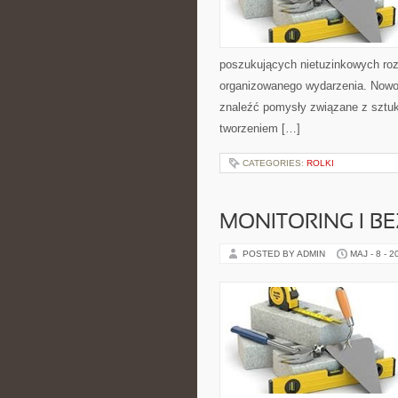
poszukujących nietuzinkowych ro
organizowanego wydarzenia. Nowośc
znaleźć pomysły związane z sztuk
tworzeniem […]
CATEGORIES:
ROLKI
MONITORING I B
POSTED BY ADMIN
MAJ - 8 - 2