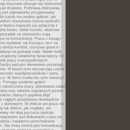
ego kluczowe okazuje się stworzenie
sad działania. Podstawą efektywnej
j jest odpowiednio przygotowana
Nie każdy ma osobny gabinet, ale
wielkim mieszkaniu można wydzielić
re będzie kojarzyło się wyłącznie z
ne biurko, dobre krzesło, właściwe
i porządek na stanowisku mają
yw na koncentrację. Praca z kanapy
oże wydawać się kusząca, lecz na
 obniża komfort, rozmywa granice i
wpływa na postawę ciała. Nawet mały
 urządzony świadomie bywa lepszy niż
oda pracy w przypadkowych
Bardzo ważnym elementem pozostaje
nia. W biurze rytm wyznaczają często
obecność współpracowników i sama
sca. W domu trzeba ten rytm stworzyć
e. Pomaga ustalenie godzin
i zakończenia pracy, planowanie zadań
dnia oraz robienie regularnych przerw.
ników zdalnych popełnia błąd
a ciągłym przeplataniu obowiązków
z domowymi. W efekcie ani praca nie
a tak dobrze, jak mogłaby, ani
rawy nie dają poczucia spokoju.
wiązaniem jest blokowanie czasu na
adania i świadome przechodzenie
i. Nie mniej istotna jest komunikacja.
a wymaga większej uważności w