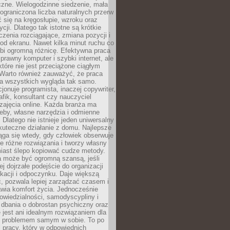
czne. Wielogodzinne siedzenie, mała
i ograniczona liczba naturalnych przerw
 się na kręgosłupie, wzroku oraz
cji. Dlatego tak istotne są krótkie
czenia rozciągające, zmiana pozycji i
d ekranu. Nawet kilka minut ruchu co
obi ogromną różnicę. Efektywna praca
sprawny komputer i szybki internet, ale
 które nie jest przeciążone ciągłym
Warto również zauważyć, że praca
la wszystkich wygląda tak samo.
cjonuje programista, inaczej copywriter,
afik, konsultant czy nauczyciel
zajęcia online. Każda branża ma
eby, własne narzędzia i odmienne
 Dlatego nie istnieje jeden uniwersalny
kuteczne działanie z domu. Najlepsze
iąga się wtedy, gdy człowiek obserwuje
uje różne rozwiązania i tworzy własny
iast ślepo kopiować cudze metody.
a może być ogromną szansą, jeśli
ej dojrzałe podejście do organizacji
kacji i odpoczynku. Daje większą
, pozwala lepiej zarządzać czasem i
wia komfort życia. Jednocześnie
wiedzialności, samodyscypliny i
dbania o dobrostan psychiczny oraz
e jest ani idealnym rozwiązaniem dla
i problemem samym w sobie. To po
 pracy, który w odpowiednich