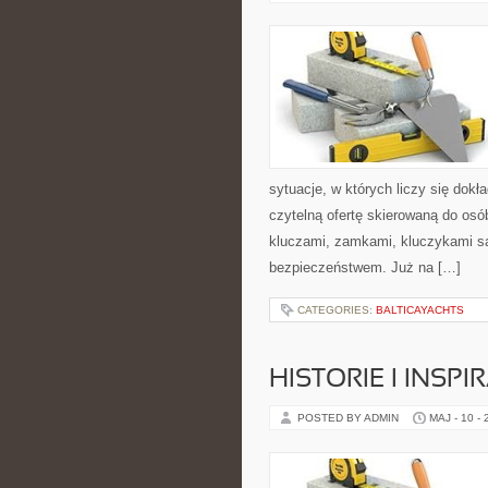
sytuacje, w których liczy się dok
czytelną ofertę skierowaną do os
kluczami, zamkami, kluczykami 
bezpieczeństwem. Już na […]
CATEGORIES:
BALTICAYACHTS
HISTORIE I INSPI
POSTED BY ADMIN
MAJ - 10 -