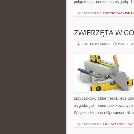
połączoną z codzienną wygodą. T
CATEGORIES:
MOTORYZACYJNE MI
ZWIERZĘTA W G
POSTED BY ADMIN
MAJ - 3 - 2
przypadkowy zbiór treści, lecz up
wygoda, jak i sens publikowanych m
Wiejskie Historie i Opowieści. Str
CATEGORIES:
MAKIJAŻ I STYLIZAC