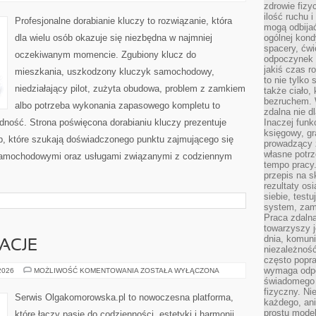
I
zdrowie fizy
RECENZJE
ilość ruchu 
PRODUKTÓW
Profesjonalne dorabianie kluczy to rozwiązanie, która
mogą odbijać
dla wielu osób okazuje się niezbędna w najmniej
ogólnej kondy
spacery, ćwi
oczekiwanym momencie. Zgubiony klucz do
odpoczynek o
jakiś czas r
mieszkania, uszkodzony kluczyk samochodowy,
to nie tylko 
niedziałający pilot, zużyta obudowa, problem z zamkiem
także ciało,
bezruchem. 
albo potrzeba wykonania zapasowego kompletu to
zdalna nie d
ładność. Strona poświęcona dorabianiu kluczy prezentuje
Inaczej funk
księgowy, gr
ób, które szukają doświadczonego punktu zajmującego się
prowadzący 
własne potrz
samochodowymi oraz usługami związanymi z codziennym
tempo pracy.
przepis na s
rezultaty os
siebie, test
system, zam
Praca zdaln
towarzyszy j
dnia, komuni
RACJE
niezależność
często popra
wymaga odpo
HISTORIE
 2026
MOŻLIWOŚĆ KOMENTOWANIA
ZOSTAŁA WYŁĄCZONA
I
świadomego 
INSPIRACJE
fizyczny. Ni
Serwis Olgakomorowska.pl to nowoczesna platforma,
każdego, an
prostu model
które łączy pasję do codzienności, estetyki i harmonii