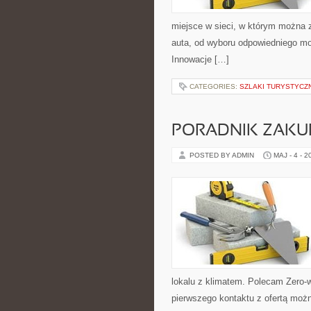
miejsce w sieci, w którym można 
auta, od wyboru odpowiedniego mod
Innowacje […]
CATEGORIES:
SZLAKI TURYSTYCZ
PORADNIK ZAK
POSTED BY ADMIN
MAJ - 4 - 2
lokalu z klimatem. Polecam Zero-
pierwszego kontaktu z ofertą możn