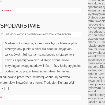
o […]
kontakcie z
spontaniczny
konsultacji 
TY I FAKTY
wychwytywan
Dlatego ogr
formułowani
i precyzyjne
OSPODARSTWIE
zespół zdaln
narzędziach,
ZWIERZĘTA
026
MOŻLIWOŚĆ KOMENTOWANIA
ZOSTAŁA WYŁĄCZONA
jest zaufani
W
przekazywani
GOSPODARSTWIE
chaosu. Pra
Madlennn to miejsce, które może być odbierane jako
relacje społ
przemyślany punkt w sieci dla osób szukających
brak biurowe
zaczynają o
wskazówek. Już sama nazwa buduje skojarzenie z
kontaktów tw
wspólnego 
czymś zapamiętywalnym, dlatego strona może
może osłabi
przyciągać uwagę użytkowników, którzy lubią oryginalne
zespołu. Dla
zadań, ale 
podejście do prezentowania tematów. To nie jest
krótkie rozm
orządkowana przestrzeń, w której ważne są zarówno
integracyjne
żywo, jeśli 
ateriałów. Nowości na stronie: Tradycje i Kultura Wsi i
funkcjonuje 
cyfrowym śr
ona […]
kontaktu z 
modelu pracy
JA
korzystanie 
i analiz, a 