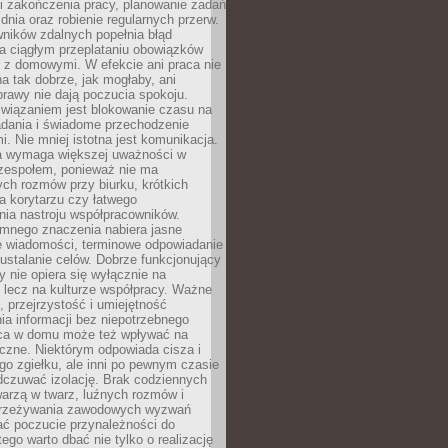
i zakończenia pracy, planowanie zadań
dnia oraz robienie regularnych przerw.
ników zdalnych popełnia błąd
a ciągłym przeplataniu obowiązków
z domowymi. W efekcie ani praca nie
a tak dobrze, jak mogłaby, ani
rawy nie dają poczucia spokoju.
wiązaniem jest blokowanie czasu na
adania i świadome przechodzenie
i. Nie mniej istotna jest komunikacja.
a wymaga większej uważności w
 zespołem, ponieważ nie ma
ch rozmów przy biurku, krótkich
na korytarzu czy łatwego
ia nastroju współpracowników.
omnego znaczenia nabiera jasne
e wiadomości, terminowe odpowiadanie
 ustalanie celów. Dobrze funkcjonujący
y nie opiera się wyłącznie na
 lecz na kulturze współpracy. Ważne
e, przejrzystość i umiejętność
a informacji bez niepotrzebnego
ca w domu może też wpływać na
eczne. Niektórym odpowiada cisza i
go zgiełku, ale inni po pewnym czasie
dczuwać izolację. Brak codziennych
arzą w twarz, luźnych rozmów i
przeżywania zawodowych wyzwań
ać poczucie przynależności do
tego warto dbać nie tylko o realizację