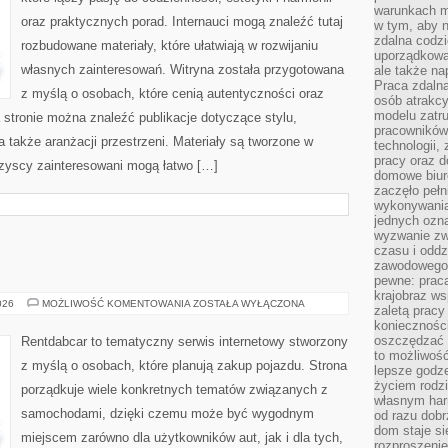
warunkach m
oraz praktycznych porad. Internauci mogą znaleźć tutaj
w tym, aby 
zdalna codz
rozbudowane materiały, które ułatwiają w rozwijaniu
uporządkowa
własnych zainteresowań. Witryna została przygotowana
ale także n
Praca zdalna
z myślą o osobach, które cenią autentyczności oraz
osób atrakc
modelu zatru
a stronie można znaleźć publikacje dotyczące stylu,
pracowników 
 a także aranżacji przestrzeni. Materiały są tworzone w
technologii,
pracy oraz d
zyscy zainteresowani mogą łatwo […]
domowe biur
zaczęło pełn
wykonywani
jednych ozn
wyzwanie zw
czasu i oddz
E
zawodowego.
pewne: praca
krajobraz w
TESTY
026
MOŻLIWOŚĆ KOMENTOWANIA
ZOSTAŁA WYŁĄCZONA
zaletą pracy
I
koniecznośc
RECENZJE
oszczędzać c
Rentdabcar to tematyczny serwis internetowy stworzony
to możliwość
z myślą o osobach, które planują zakup pojazdu. Strona
lepsze godz
życiem rodz
porządkuje wiele konkretnych tematów związanych z
własnym har
samochodami, dzięki czemu może być wygodnym
od razu dob
dom staje si
miejscem zarówno dla użytkowników aut, jak i dla tych,
rozproszenie