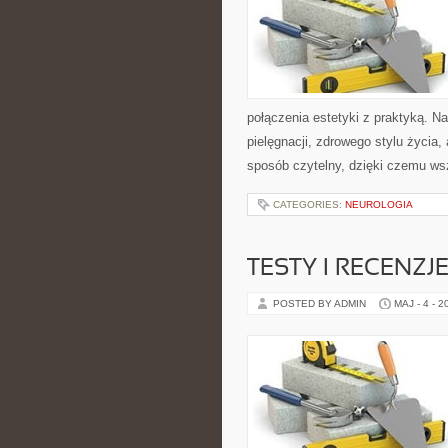
połączenia estetyki z praktyką. N
pielęgnacji, zdrowego stylu życia,
sposób czytelny, dzięki czemu ws
CATEGORIES:
NEUROLOGIA
TESTY I RECENZJ
POSTED BY ADMIN
MAJ - 4 - 2