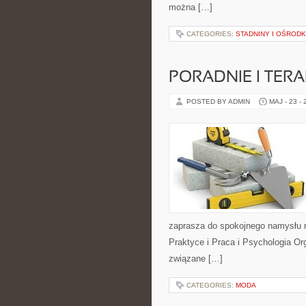
można […]
CATEGORIES:
STADNINY I OŚRODK
PORADNIE I TERA
POSTED BY ADMIN
MAJ - 23 -
zaprasza do spokojnego namysłu n
Praktyce i Praca i Psychologia Org
związane […]
CATEGORIES:
MODA