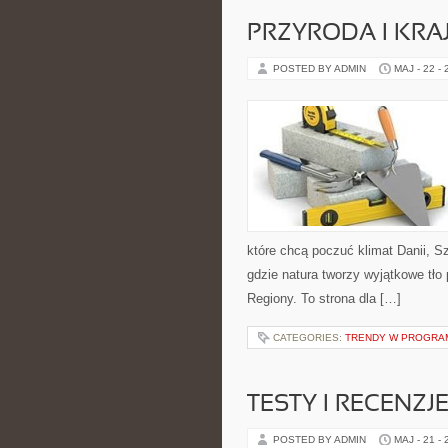
PRZYRODA I KRA
POSTED BY ADMIN
MAJ - 22 -
które chcą poczuć klimat Danii, Szw
gdzie natura tworzy wyjątkowe tło
Regiony. To strona dla […]
CATEGORIES:
TRENDY W PROGRA
TESTY I RECENZ
POSTED BY ADMIN
MAJ - 21 -