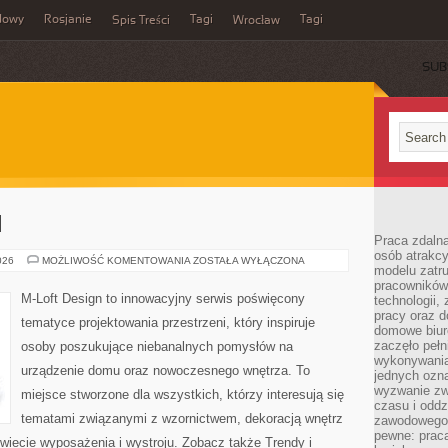
dowy
Rosjanie
Tagi
Tagi
Spis Treści
Wrocław
SUB
I
Praca zdalna
osób atrakc
MEBLE
026
MOŻLIWOŚĆ KOMENTOWANIA
ZOSTAŁA WYŁĄCZONA
modelu zatru
I
DODATKI
pracowników 
M-Loft Design to innowacyjny serwis poświęcony
technologii,
pracy oraz d
tematyce projektowania przestrzeni, który inspiruje
domowe biur
zaczęło pełn
osoby poszukujące niebanalnych pomysłów na
wykonywani
urządzenie domu oraz nowoczesnego wnętrza. To
jednych ozn
wyzwanie zw
miejsce stworzone dla wszystkich, którzy interesują się
czasu i oddz
tematami związanymi z wzornictwem, dekoracją wnętrz
zawodowego.
pewne: praca
wiecie wyposażenia i wystroju. Zobacz także Trendy i