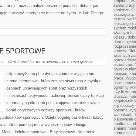
krajobraz w
zaletą pracy
. Na stronie można znaleźć obszerne poradniki dotyczące
koniecznośc
ają stworzyć estetyczne miejsce do życia. M-Loft Design
oszczędzać c
to możliwość
lepsze godz
życiem rodz
własnym har
od razu dob
dom staje si
rozproszenie
JE SPORTOWE
kończy. Dlat
własnych za
pracy zdalne
MARKI
026
MOŻLIWOŚĆ KOMENTOWANIA
ZOSTAŁA WYŁĄCZONA
przestrzeń. 
I
KOLEKCJE
nawet w nie
SPORTOWE
eSportowySklep.pl to dynamicznie rozwijająca się
miejsce, któ
pracą. Wygod
strona internetowa, która została stworzona z myślą o
oświetlenie 
ogromny wpł
osobach uprawiających sport oraz wszystkich
czy łóżka m
miłośnikach aktywności ruchowej. Serwis łączy funkcję
dłuższą metę
negatywnie 
informacyjną dla osób poszukujących wartościowych
kąt roboczy
porad dotyczących odzieży sportowej, butów
pozorna wyg
warunkach. 
ju dodatków sportowych. Dzięki bogatej bazie treści każdy
planowanie d
spotkania, 
ania, które pomogą mu w wyborze odpowiedniego
zmiana miej
arki i kolekcje sportowe i Buty sportowe. Na stronie
samodzielni