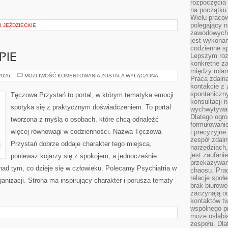
rozpoczęcia 
na początku 
Wielu pracow
polegający n
I JEŹDZIECKIE
zawodowych 
jest wykonan
codzienne sp
Lepszym roz
PIE
konkretne z
między rolam
PORADNIE
 2026
MOŻLIWOŚĆ KOMENTOWANIA
ZOSTAŁA WYŁĄCZONA
Praca zdaln
I
kontakcie z
TERAPIE
spontaniczny
Tęczowa Przystań to portal, w którym tematyka emocji
konsultacji 
spotyka się z praktycznym doświadczeniem. To portal
wychwytywan
Dlatego ogr
tworzona z myślą o osobach, które chcą odnaleźć
formułowani
więcej równowagi w codzienności. Nazwa Tęczowa
i precyzyjne
zespół zdaln
Przystań dobrze oddaje charakter tego miejsca,
narzędziach,
jest zaufani
ponieważ kojarzy się z spokojem, a jednocześnie
przekazywani
ad tym, co dzieje się w człowieku. Polecamy Psychiatria w
chaosu. Pra
relacje społ
anizacji. Strona ma inspirujący charakter i porusza tematy
brak biurowe
zaczynają o
kontaktów tw
wspólnego 
może osłabi
zespołu. Dla