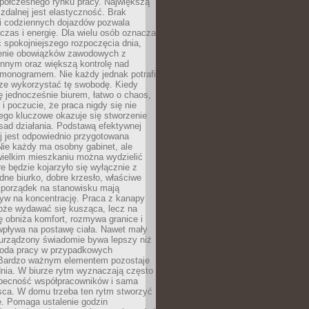
spółczesnego rynku pracy. Największą
 zdalnej jest elastyczność. Brak
i codziennych dojazdów pozwala
zas i energię. Dla wielu osób oznacza
 spokojniejszego rozpoczęcia dnia,
enie obowiązków zawodowych z
innym oraz większą kontrolę nad
monogramem. Nie każdy jednak potrafi
rze wykorzystać tę swobodę. Kiedy
ę jednocześnie biurem, łatwo o chaos,
 i poczucie, że praca nigdy się nie
ego kluczowe okazuje się stworzenie
sad działania. Podstawą efektywnej
j jest odpowiednio przygotowana
Nie każdy ma osobny gabinet, ale
wielkim mieszkaniu można wydzielić
re będzie kojarzyło się wyłącznie z
ne biurko, dobre krzesło, właściwe
i porządek na stanowisku mają
yw na koncentrację. Praca z kanapy
oże wydawać się kusząca, lecz na
 obniża komfort, rozmywa granice i
wpływa na postawę ciała. Nawet mały
 urządzony świadomie bywa lepszy niż
oda pracy w przypadkowych
Bardzo ważnym elementem pozostaje
nia. W biurze rytm wyznaczają często
obecność współpracowników i sama
sca. W domu trzeba ten rytm stworzyć
e. Pomaga ustalenie godzin