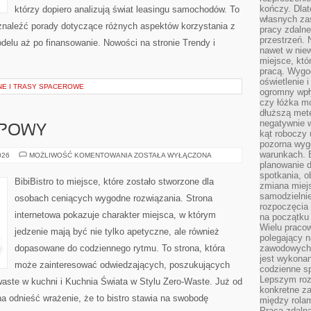
kończy. Dlat
którzy dopiero analizują świat leasingu samochodów. To
własnych za
znaleźć porady dotyczące różnych aspektów korzystania z
pracy zdalne
przestrzeń. 
elu aż po finansowanie. Nowości na stronie Trendy i
nawet w nie
miejsce, któ
pracą. Wygod
oświetlenie 
NE I TRASY SPACEROWE
ogromny wpł
czy łóżka m
dłuższą metę
negatywnie 
UPOWY
kąt roboczy
pozorna wyg
warunkach. 
PORADNIK
026
MOŻLIWOŚĆ KOMENTOWANIA
ZOSTAŁA WYŁĄCZONA
ZAKUPOWY
planowanie d
spotkania, 
BibiBistro to miejsce, które zostało stworzone dla
zmiana miej
samodzielni
osobach ceniących wygodne rozwiązania. Strona
rozpoczęcia 
internetowa pokazuje charakter miejsca, w którym
na początku 
Wielu pracow
jedzenie mają być nie tylko apetyczne, ale również
polegający n
dopasowane do codziennego rytmu. To strona, która
zawodowych 
jest wykonan
może zainteresować odwiedzających, poszukujących
codzienne sp
Lepszym roz
waste w kuchni i Kuchnia Świata w Stylu Zero-Waste. Już od
konkretne z
a odnieść wrażenie, że to bistro stawia na swobodę
między rolam
Praca zdaln