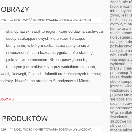
zadań, ale 
krótkie rozm
JOBRAZY
integracyjne
żywo, jeśli 
funkcjonuje 
PRZYRODA
 2026
MOŻLIWOŚĆ KOMENTOWANIA
ZOSTAŁA WYŁĄCZONA
I
cyfrowym śr
KRAJOBRAZY
kontaktu z 
skandynawski świat to region, które od dawna zachwyca
modelu pracy
korzystanie 
osoby szukające nowych kierunków. To część
i analiz, a 
kontynentu, w którym dzika natura spotyka się z
poświęconyc
narzędziom o
nowoczesnością, a każda przygoda może stać się
wielu osób 
własnego sty
pięknym wspomnieniem. Strona poświęcona tej
wybierać met
tematyce jest praktycznym przewodnikiem dla osób,
branży, char
preferencji.
ecji, Norwegii, Finlandii, Islandii oraz północnych terenów,
także dbanie
 podróży. Nowości na stronie to Skandynawia i Miasta i
skoro komput
jeszcze wie
wiadomość c
pojawia się 
się codzienn
MOWANIU
czasem zaw
do przemęcze
Właśnie dla
świadomie, 
JE PRODUKTÓW
służbowe kom
aktywności. 
TESTY
 2026
MOŻLIWOŚĆ KOMENTOWANIA
ZOSTAŁA WYŁĄCZONA
można także