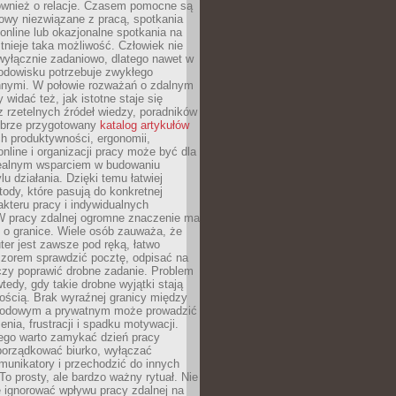
również o relacje. Czasem pomocne są
owy niezwiązane z pracą, spotkania
 online lub okazjonalne spotkania na
istnieje taka możliwość. Człowiek nie
wyłącznie zadaniowo, dlatego nawet w
odowisku potrzebuje zwykłego
innymi. W połowie rozważań o zdalnym
 widać też, jak istotne staje się
z rzetelnych źródeł wiedzy, poradników
dobrze przygotowany
katalog artykułów
h produktywności, ergonomii,
nline i organizacji pracy może być dla
realnym wsparciem w budowaniu
lu działania. Dzięki temu łatwiej
ody, które pasują do konkretnej
akteru pracy i indywidualnych
 W pracy zdalnej ogromne znaczenie ma
 o granice. Wiele osób zauważa, że
er jest zawsze pod ręką, łatwo
czorem sprawdzić pocztę, odpisać na
zy poprawić drobne zadanie. Problem
wtedy, gdy takie drobne wyjątki stają
ością. Brak wyraźnej granicy między
odowym a prywatnym może prowadzić
nia, frustracji i spadku motywacji.
tego warto zamykać dzień pracy
porządkować biurko, wyłączać
unikatory i przechodzić do innych
To prosty, ale bardzo ważny rytuał. Nie
 ignorować wpływu pracy zdalnej na