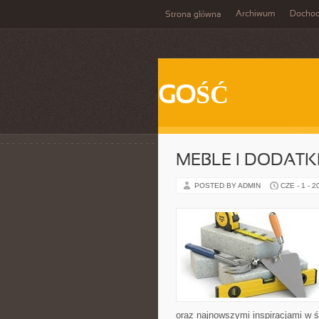
Archiwum
Docho
Strona główna
GOŚĆ
MEBLE I DODATK
POSTED BY ADMIN
CZE - 1 - 2
oraz najnowszymi inspiracjami w ś