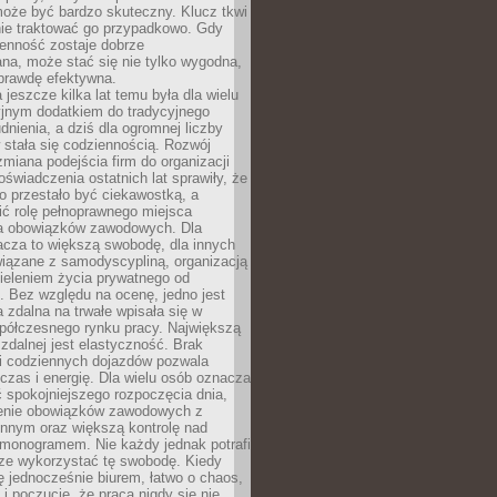
oże być bardzo skuteczny. Klucz tkwi
nie traktować go przypadkowo. Gdy
ienność zostaje dobrze
na, może stać się nie tylko wygodna,
aprawdę efektywna.
 jeszcze kilka lat temu była dla wielu
yjnym dodatkiem do tradycyjnego
dnienia, a dziś dla ogromnej liczby
stała się codziennością. Rozwój
 zmiana podejścia firm do organizacji
oświadczenia ostatnich lat sprawiły, że
o przestało być ciekawostką, a
ić rolę pełnoprawnego miejsca
a obowiązków zawodowych. Dla
acza to większą swobodę, dla innych
iązane z samodyscypliną, organizacją
ieleniem życia prywatnego od
 Bez względu na ocenę, jedno jest
 zdalna na trwałe wpisała się w
spółczesnego rynku pracy. Największą
 zdalnej jest elastyczność. Brak
i codziennych dojazdów pozwala
zas i energię. Dla wielu osób oznacza
 spokojniejszego rozpoczęcia dnia,
enie obowiązków zawodowych z
innym oraz większą kontrolę nad
monogramem. Nie każdy jednak potrafi
rze wykorzystać tę swobodę. Kiedy
ę jednocześnie biurem, łatwo o chaos,
 i poczucie, że praca nigdy się nie