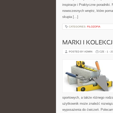
inspiracje i Praktyczne poradniki
nowoczesnych wnętrz, które pomag
skupia […]
CATEGORIES:
FILOZOFIA
MARKI I KOLEKC
POSTED BY ADMIN
CZE - 1 - 2
sportowych, a także różnego rodza
użytkownik może znaleźć rozwiąz
wyposażenia do ćwiczeń. Polecam M