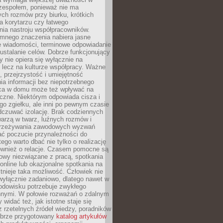
 zespołem, ponieważ nie ma
ch rozmów przy biurku, krótkich
na korytarzu czy łatwego
ia nastroju współpracowników.
omnego znaczenia nabiera jasne
e wiadomości, terminowe odpowiadanie
 ustalanie celów. Dobrze funkcjonujący
y nie opiera się wyłącznie na
 lecz na kulturze współpracy. Ważne
e, przejrzystość i umiejętność
a informacji bez niepotrzebnego
ca w domu może też wpływać na
eczne. Niektórym odpowiada cisza i
go zgiełku, ale inni po pewnym czasie
dczuwać izolację. Brak codziennych
arzą w twarz, luźnych rozmów i
przeżywania zawodowych wyzwań
ać poczucie przynależności do
tego warto dbać nie tylko o realizację
również o relacje. Czasem pomocne są
owy niezwiązane z pracą, spotkania
 online lub okazjonalne spotkania na
istnieje taka możliwość. Człowiek nie
wyłącznie zadaniowo, dlatego nawet w
odowisku potrzebuje zwykłego
innymi. W połowie rozważań o zdalnym
 widać też, jak istotne staje się
z rzetelnych źródeł wiedzy, poradników
dobrze przygotowany
katalog artykułów