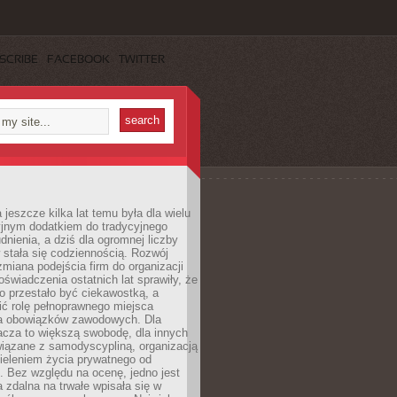
SCRIBE
FACEBOOK
TWITTER
 jeszcze kilka lat temu była dla wielu
yjnym dodatkiem do tradycyjnego
dnienia, a dziś dla ogromnej liczby
stała się codziennością. Rozwój
 zmiana podejścia firm do organizacji
oświadczenia ostatnich lat sprawiły, że
o przestało być ciekawostką, a
ić rolę pełnoprawnego miejsca
a obowiązków zawodowych. Dla
acza to większą swobodę, dla innych
iązane z samodyscypliną, organizacją
ieleniem życia prywatnego od
 Bez względu na ocenę, jedno jest
 zdalna na trwałe wpisała się w