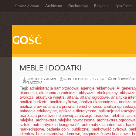
Archiwum
Dochodowy
Rosjanie
Strona główna
Spis Treści
GOŚĆ
MEBLE I DODATKI
POSTED BY ADMIN
POSTED ON CZE - 1 - 2026
MOŻLIWOŚĆ K
WYŁĄCZONA
Tagi:
administracja samorządowa
,
agencje reklamowe
,
AI genera
akademia
,
akcesoria ogrodnicze
,
aktywizm ekologiczny
,
aktywizm
twórcza
,
akustyka wnętrz
,
altana
,
altany ogrodowe
,
analityka inte
analiza budżetu
,
analiza cyfrowa
,
analiza ekonomiczna
,
analiza p
analiza prawna
,
analiza prawna nieruchomości
,
analiza sprzedaży
animacje edukacyjne
,
aplikacje dietetyczne
,
aplikacje edukacyjne
aranżacja przestrzeni biurowej
,
aranżacje tarasowe
,
arbitraż
,
archi
miejska
,
architektura miejska nowoczesna
,
architektura ogrodowa
sztuki
,
automatyczna księgowość
,
automatyzacja domowa
,
back
marketingowe
,
badania opinii publicznej
,
bankowość cyfrowa
,
ban
klientów
,
bezpieczeństwo domowe
,
bezpieczeństwo finansowe
,
be