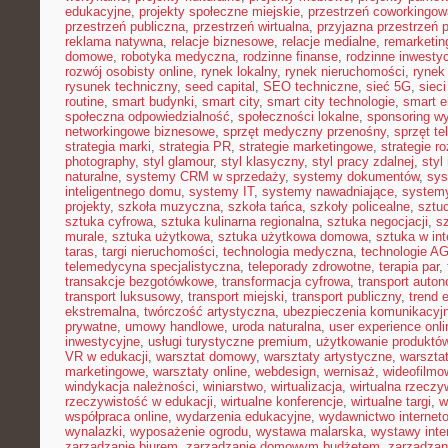
edukacyjne
,
projekty społeczne miejskie
,
przestrzeń coworkingow
przestrzeń publiczna
,
przestrzeń wirtualna
,
przyjazna przestrzeń 
reklama natywna
,
relacje biznesowe
,
relacje medialne
,
remarketin
domowe
,
robotyka medyczna
,
rodzinne finanse
,
rodzinne inwestyc
rozwój osobisty online
,
rynek lokalny
,
rynek nieruchomości
,
rynek
rysunek techniczny
,
seed capital
,
SEO techniczne
,
sieć 5G
,
siec
routine
,
smart budynki
,
smart city
,
smart city technologie
,
smart e
społeczna odpowiedzialność
,
społeczności lokalne
,
sponsoring w
networkingowe biznesowe
,
sprzęt medyczny przenośny
,
sprzęt te
strategia marki
,
strategia PR
,
strategie marketingowe
,
strategie r
photography
,
styl glamour
,
styl klasyczny
,
styl pracy zdalnej
,
styl
naturalne
,
systemy CRM w sprzedaży
,
systemy dokumentów
,
sys
inteligentnego domu
,
systemy IT
,
systemy nawadniające
,
systemy
projekty
,
szkoła muzyczna
,
szkoła tańca
,
szkoły policealne
,
sztuc
sztuka cyfrowa
,
sztuka kulinarna regionalna
,
sztuka negocjacji
,
sz
murale
,
sztuka użytkowa
,
sztuka użytkowa domowa
,
sztuka w int
taras
,
targi nieruchomości
,
technologia medyczna
,
technologie A
telemedycyna specjalistyczna
,
teleporady zdrowotne
,
terapia par
,
transakcje bezgotówkowe
,
transformacja cyfrowa
,
transport auto
transport luksusowy
,
transport miejski
,
transport publiczny
,
trend 
ekstremalna
,
twórczość artystyczna
,
ubezpieczenia komunikacyj
prywatne
,
umowy handlowe
,
uroda naturalna
,
user experience onli
inwestycyjne
,
usługi turystyczne premium
,
użytkowanie produktó
VR w edukacji
,
warsztat domowy
,
warsztaty artystyczne
,
warsztat
marketingowe
,
warsztaty online
,
webdesign
,
wernisaż
,
wideofilmo
windykacja należności
,
winiarstwo
,
wirtualizacja
,
wirtualna rzeczy
rzeczywistość w edukacji
,
wirtualne konferencje
,
wirtualne targi
,
w
współpraca online
,
wydarzenia edukacyjne
,
wydawnictwo internet
wynalazki
,
wyposażenie ogrodu
,
wystawa malarska
,
wystawy inte
zarządzanie biurem
,
zarządzanie domowym budżetem
,
zarządzan