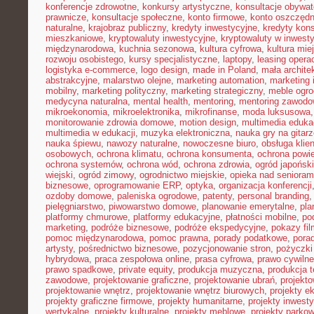
konferencje zdrowotne
,
konkursy artystyczne
,
konsultacje obywat
prawnicze
,
konsultacje społeczne
,
konto firmowe
,
konto oszczęd
naturalne
,
krajobraz publiczny
,
kredyty inwestycyjne
,
kredyty kon
mieszkaniowe
,
kryptowaluty inwestycyjne
,
kryptowaluty w inwest
międzynarodowa
,
kuchnia sezonowa
,
kultura cyfrowa
,
kultura mie
rozwoju osobistego
,
kursy specjalistyczne
,
laptopy
,
leasing opera
logistyka e-commerce
,
logo design
,
made in Poland
,
mała archite
abstrakcyjne
,
malarstwo olejne
,
marketing automation
,
marketing 
mobilny
,
marketing polityczny
,
marketing strategiczny
,
meble ogr
medycyna naturalna
,
mental health
,
mentoring
,
mentoring zawodo
mikroekonomia
,
mikroelektronika
,
mikrofinanse
,
moda luksusowa
monitorowanie zdrowia domowe
,
motion design
,
multimedia eduka
multimedia w edukacji
,
muzyka elektroniczna
,
nauka gry na gitar
nauka śpiewu
,
nawozy naturalne
,
nowoczesne biuro
,
obsługa klien
osobowych
,
ochrona klimatu
,
ochrona konsumenta
,
ochrona powie
ochrona systemów
,
ochrona wód
,
ochrona zdrowia
,
ogród japoński
wiejski
,
ogród zimowy
,
ogrodnictwo miejskie
,
opieka nad senioram
biznesowe
,
oprogramowanie ERP
,
optyka
,
organizacja konferencji
ozdoby domowe
,
paleniska ogrodowe
,
patenty
,
personal branding
pielęgniarstwo
,
piwowarstwo domowe
,
planowanie emerytalne
,
pla
platformy chmurowe
,
platformy edukacyjne
,
płatności mobilne
,
po
marketing
,
podróże biznesowe
,
podróże ekspedycyjne
,
pokazy fi
pomoc międzynarodowa
,
pomoc prawna
,
porady podatkowe
,
pora
artysty
,
pośrednictwo biznesowe
,
pozycjonowanie stron
,
pożyczki
hybrydowa
,
praca zespołowa online
,
prasa cyfrowa
,
prawo cywiln
prawo spadkowe
,
private equity
,
produkcja muzyczna
,
produkcja t
zawodowe
,
projektowanie graficzne
,
projektowanie ubrań
,
projekto
projektowanie wnętrz
,
projektowanie wnętrz biurowych
,
projekty e
projekty graficzne firmowe
,
projekty humanitarne
,
projekty inwest
wertykalne
,
projekty kulturalne
,
projekty meblowe
,
projekty parko