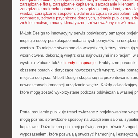
zarządzanie flotą
,
zarządzanie kapitałem
,
zarządzanie klientami
,
zarządzanie makroekonomiczne
,
zarządzanie odpadami
,
zarządz
wiedzą
,
zarządzanie zespołem
,
zdalne zarządzanie zespołem
,
zd
commerce
,
zdrowie psychiczne dorosłych
,
zdrowie publiczne
,
zdr
ziołolecznictwo
,
zmiany klimatyczne
,
zrównoważony rozwój miast
M-Loft Design to innowacyjny serwis poświęcony tematyce projekt
inspiruje osoby poszukujące niebanalnych pomysłów na urządze
wnętrza. To miejsce stworzone dla wszystkich, którzy interesują
wzornictwem, dekoracją wnętrz oraz najnowszymi inspiracjami w 
wystroju. Zobacz także
Trendy i inspiracje
i Praktyczne poradniki
obszerne poradniki dotyczące nowoczesnych wnętrz, które pomag
miejsce do życia. M-Loft Design skupia się na prezentowaniu zar
nowoczesnych koncepcji urządzania wnętrz. Każdy odwiedzający 
które mogą zostać wykorzystane podczas odświeżania własnej pr
Portal regularnie publikuje treści związane z projektowaniem wnętr
mogą poznać sprawdzone sposoby na urządzenie salonu, sypialni,
kąpielowej. Duża liczba publikacji poświęcona jest również zaga
wyposażeniem, które pozwalają stworzyć harmonijną i estetyczną