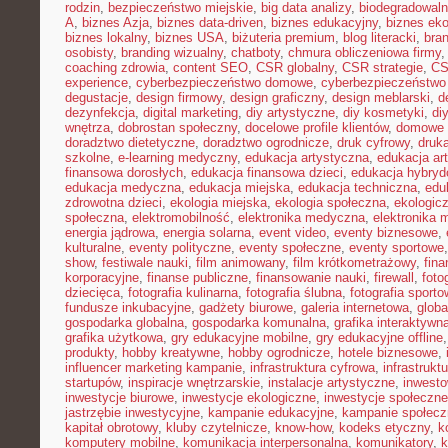
rodzin
,
bezpieczeństwo miejskie
,
big data analizy
,
biodegradowaln
A
,
biznes Azja
,
biznes data-driven
,
biznes edukacyjny
,
biznes eko
biznes lokalny
,
biznes USA
,
biżuteria premium
,
blog literacki
,
bra
osobisty
,
branding wizualny
,
chatboty
,
chmura obliczeniowa firmy
coaching zdrowia
,
content SEO
,
CSR globalny
,
CSR strategie
,
CS
experience
,
cyberbezpieczeństwo domowe
,
cyberbezpieczeństwo
degustacje
,
design firmowy
,
design graficzny
,
design meblarski
,
d
dezynfekcja
,
digital marketing
,
diy artystyczne
,
diy kosmetyki
,
di
wnętrza
,
dobrostan społeczny
,
docelowe profile klientów
,
domowe 
doradztwo dietetyczne
,
doradztwo ogrodnicze
,
druk cyfrowy
,
druka
szkolne
,
e-learning medyczny
,
edukacja artystyczna
,
edukacja ar
finansowa dorosłych
,
edukacja finansowa dzieci
,
edukacja hybry
edukacja medyczna
,
edukacja miejska
,
edukacja techniczna
,
edu
zdrowotna dzieci
,
ekologia miejska
,
ekologia społeczna
,
ekologic
społeczna
,
elektromobilność
,
elektronika medyczna
,
elektronika 
energia jądrowa
,
energia solarna
,
event video
,
eventy biznesowe
,
kulturalne
,
eventy polityczne
,
eventy społeczne
,
eventy sportowe
show
,
festiwale nauki
,
film animowany
,
film krótkometrażowy
,
fin
korporacyjne
,
finanse publiczne
,
finansowanie nauki
,
firewall
,
foto
dziecięca
,
fotografia kulinarna
,
fotografia ślubna
,
fotografia sport
fundusze inkubacyjne
,
gadżety biurowe
,
galeria internetowa
,
globa
gospodarka globalna
,
gospodarka komunalna
,
grafika interaktywn
grafika użytkowa
,
gry edukacyjne mobilne
,
gry edukacyjne offline
produkty
,
hobby kreatywne
,
hobby ogrodnicze
,
hotele biznesowe
,
influencer marketing kampanie
,
infrastruktura cyfrowa
,
infrastrukt
startupów
,
inspiracje wnętrzarskie
,
instalacje artystyczne
,
inwesto
inwestycje biurowe
,
inwestycje ekologiczne
,
inwestycje społeczne
jastrzębie inwestycyjne
,
kampanie edukacyjne
,
kampanie społecz
kapitał obrotowy
,
kluby czytelnicze
,
know-how
,
kodeks etyczny
,
k
komputery mobilne
,
komunikacja interpersonalna
,
komunikatory
,
k