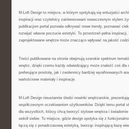
M-Loft Design to miejsce, w którym spotykają się entuzjaści arch
inspiracji oraz czytelnicy zainteresowani nowoczesnym stylem ży
publikacjom portal pozwala odkrywać nowe trendy, poznawać ciek
rozwijać własne poczucie estetyki. To przestrzeń pełna inspiracji,
zaprojektowane wnętrze może znacząco wpływać na jakość codzi
Treści publikowane na stronie obejmują szerokie spektrum temató
wnętrz, dzięki czemu każdy odwiedzający może znaleźć coś dla 
preferujące prostotę, jak i zwolennicy bardziej wyrafinowanych ara
wartościowe materiały i inspiracje.
M-Loft Design nieustannie śledzi nowinki wnętrzarskie, prezentuj
współczesnym oczekiwaniom użytkowników. Dzięki temu portal st
dla wszystkich, którzy chcą tworzyć stylowe wnętrza i świadomie
wokół siebie. To miejsce, gdzie design spotyka się z funkcjonal
łączą się z ponadczasową estetyką, tworząc inspirującą bazę wi