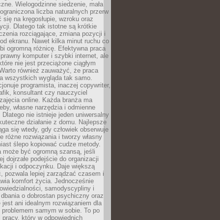
czne. Wielogodzinne siedzenie, mała
i ograniczona liczba naturalnych przerw
 się na kręgosłupie, wzroku oraz
cji. Dlatego tak istotne są krótkie
czenia rozciągające, zmiana pozycji i
d ekranu. Nawet kilka minut ruchu co
obi ogromną różnicę. Efektywna praca
sprawny komputer i szybki internet, ale
 które nie jest przeciążone ciągłym
Warto również zauważyć, że praca
la wszystkich wygląda tak samo.
cjonuje programista, inaczej copywriter,
afik, konsultant czy nauczyciel
zajęcia online. Każda branża ma
eby, własne narzędzia i odmienne
 Dlatego nie istnieje jeden uniwersalny
kuteczne działanie z domu. Najlepsze
iąga się wtedy, gdy człowiek obserwuje
uje różne rozwiązania i tworzy własny
iast ślepo kopiować cudze metody.
a może być ogromną szansą, jeśli
ej dojrzałe podejście do organizacji
kacji i odpoczynku. Daje większą
, pozwala lepiej zarządzać czasem i
wia komfort życia. Jednocześnie
wiedzialności, samodyscypliny i
dbania o dobrostan psychiczny oraz
e jest ani idealnym rozwiązaniem dla
i problemem samym w sobie. To po
 pracy, który w odpowiednich