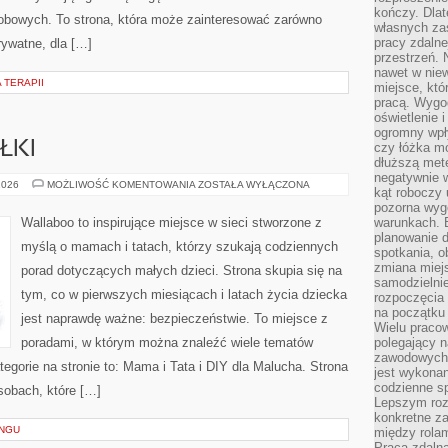
kończy. Dlat
obowych. To strona, która może zainteresować zarówno
własnych za
pracy zdalne
rywatne, dla […]
przestrzeń. 
nawet w nie
 TERAPII
miejsce, któ
pracą. Wygod
oświetlenie 
ogromny wpł
ŁKI
czy łóżka m
dłuższą metę
negatywnie 
KARMIENIE
2026
MOŻLIWOŚĆ KOMENTOWANIA
ZOSTAŁA WYŁĄCZONA
kąt roboczy
I
POSIŁKI
pozorna wyg
Wallaboo to inspirujące miejsce w sieci stworzone z
warunkach. 
planowanie d
myślą o mamach i tatach, którzy szukają codziennych
spotkania, 
zmiana miej
porad dotyczących małych dzieci. Strona skupia się na
samodzielni
tym, co w pierwszych miesiącach i latach życia dziecka
rozpoczęcia 
na początku 
jest naprawdę ważne: bezpieczeństwie. To miejsce z
Wielu pracow
poradami, w którym można znaleźć wiele tematów
polegający n
zawodowych 
gorie na stronie to: Mama i Tata i DIY dla Malucha. Strona
jest wykonan
codzienne sp
sobach, które […]
Lepszym roz
konkretne z
INGU
między rolam
Praca zdaln