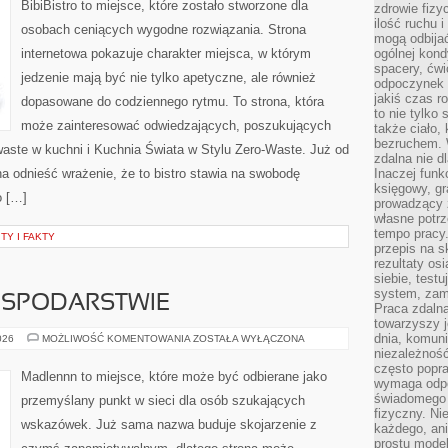
BibiBistro to miejsce, które zostało stworzone dla
zdrowie fizy
ilość ruchu 
osobach ceniących wygodne rozwiązania. Strona
mogą odbijać
internetowa pokazuje charakter miejsca, w którym
ogólnej kondy
spacery, ćwi
jedzenie mają być nie tylko apetyczne, ale również
odpoczynek o
jakiś czas r
dopasowane do codziennego rytmu. To strona, która
to nie tylko 
może zainteresować odwiedzających, poszukujących
także ciało,
bezruchem. 
waste w kuchni i Kuchnia Świata w Stylu Zero-Waste. Już od
zdalna nie d
a odnieść wrażenie, że to bistro stawia na swobodę
Inaczej funk
księgowy, gr
o […]
prowadzący 
własne potrz
tempo pracy.
TY I FAKTY
przepis na s
rezultaty os
siebie, test
system, zam
OSPODARSTWIE
Praca zdaln
towarzyszy j
dnia, komuni
ZWIERZĘTA
026
MOŻLIWOŚĆ KOMENTOWANIA
ZOSTAŁA WYŁĄCZONA
W
niezależność
GOSPODARSTWIE
często popra
Madlennn to miejsce, które może być odbierane jako
wymaga odpo
świadomego 
przemyślany punkt w sieci dla osób szukających
fizyczny. Ni
wskazówek. Już sama nazwa buduje skojarzenie z
każdego, an
prostu model