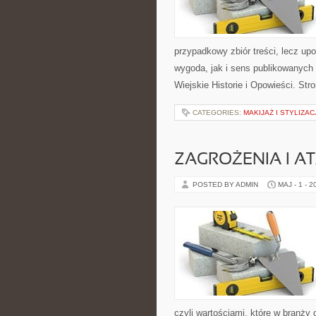
przypadkowy zbiór treści, lecz up
wygoda, jak i sens publikowanych m
Wiejskie Historie i Opowieści. Str
CATEGORIES:
MAKIJAŻ I STYLIZAC
ZAGROŻENIA I AT
POSTED BY ADMIN
MAJ - 1 - 2
czyli wartościami, które w bran