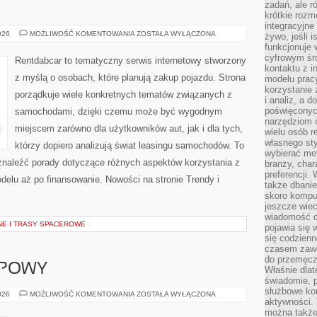
zadań, ale 
E
krótkie rozm
integracyjne
TESTY
026
MOŻLIWOŚĆ KOMENTOWANIA
ZOSTAŁA WYŁĄCZONA
żywo, jeśli 
I
funkcjonuje 
RECENZJE
cyfrowym śr
Rentdabcar to tematyczny serwis internetowy stworzony
kontaktu z 
z myślą o osobach, które planują zakup pojazdu. Strona
modelu pracy
korzystanie 
porządkuje wiele konkretnych tematów związanych z
i analiz, a 
poświęconyc
samochodami, dzięki czemu może być wygodnym
narzędziom o
miejscem zarówno dla użytkowników aut, jak i dla tych,
wielu osób 
własnego sty
którzy dopiero analizują świat leasingu samochodów. To
wybierać met
znaleźć porady dotyczące różnych aspektów korzystania z
branży, char
preferencji.
elu aż po finansowanie. Nowości na stronie Trendy i
także dbanie
skoro komput
jeszcze wie
wiadomość c
NE I TRASY SPACEROWE
pojawia się 
się codzienn
czasem zaw
do przemęcze
UPOWY
Właśnie dla
świadomie, 
służbowe kom
PORADNIK
026
MOŻLIWOŚĆ KOMENTOWANIA
ZOSTAŁA WYŁĄCZONA
aktywności. 
ZAKUPOWY
można także