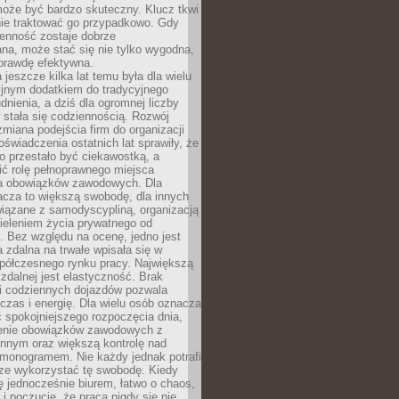
oże być bardzo skuteczny. Klucz tkwi
nie traktować go przypadkowo. Gdy
ienność zostaje dobrze
na, może stać się nie tylko wygodna,
aprawdę efektywna.
 jeszcze kilka lat temu była dla wielu
yjnym dodatkiem do tradycyjnego
dnienia, a dziś dla ogromnej liczby
stała się codziennością. Rozwój
 zmiana podejścia firm do organizacji
oświadczenia ostatnich lat sprawiły, że
o przestało być ciekawostką, a
ić rolę pełnoprawnego miejsca
a obowiązków zawodowych. Dla
acza to większą swobodę, dla innych
iązane z samodyscypliną, organizacją
ieleniem życia prywatnego od
 Bez względu na ocenę, jedno jest
 zdalna na trwałe wpisała się w
spółczesnego rynku pracy. Największą
 zdalnej jest elastyczność. Brak
i codziennych dojazdów pozwala
zas i energię. Dla wielu osób oznacza
 spokojniejszego rozpoczęcia dnia,
enie obowiązków zawodowych z
innym oraz większą kontrolę nad
monogramem. Nie każdy jednak potrafi
rze wykorzystać tę swobodę. Kiedy
ę jednocześnie biurem, łatwo o chaos,
 i poczucie, że praca nigdy się nie