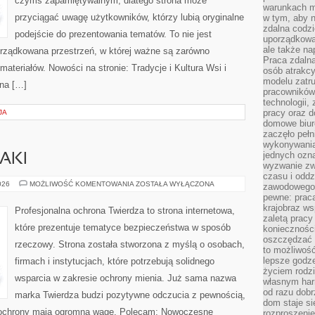
czymś zapamiętywalnym, dlatego strona może
warunkach m
przyciągać uwagę użytkowników, którzy lubią oryginalne
w tym, aby 
zdalna codz
podejście do prezentowania tematów. To nie jest
uporządkowa
ale także n
orządkowana przestrzeń, w której ważne są zarówno
Praca zdalna
ateriałów. Nowości na stronie: Tradycje i Kultura Wsi i
osób atrakc
modelu zatru
ona […]
pracowników 
technologii,
pracy oraz d
JA
domowe biur
zaczęło pełn
wykonywani
jednych ozn
AKI
wyzwanie zw
czasu i oddz
ZAGROŻENIA
026
MOŻLIWOŚĆ KOMENTOWANIA
ZOSTAŁA WYŁĄCZONA
zawodowego.
I
pewne: praca
ATAKI
krajobraz w
Profesjonalna ochrona Twierdza to strona internetowa,
zaletą pracy
które prezentuje tematyce bezpieczeństwa w sposób
koniecznośc
oszczędzać c
rzeczowy. Strona została stworzona z myślą o osobach,
to możliwość
lepsze godz
firmach i instytucjach, które potrzebują solidnego
życiem rodz
wsparcia w zakresie ochrony mienia. Już sama nazwa
własnym har
od razu dob
marka Twierdza budzi pozytywne odczucia z pewnością,
dom staje si
ży ochrony mają ogromną wagę. Polecam: Nowoczesne
rozproszenie