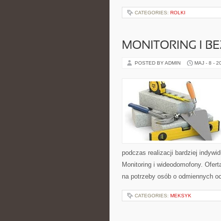
CATEGORIES:
ROLKI
MONITORING I B
POSTED BY ADMIN
MAJ - 8 - 2
podczas realizacji bardziej indywi
Monitoring i wideodomofony. Ofer
na potrzeby osób o odmiennych o
CATEGORIES:
MEKSYK