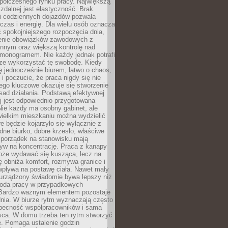
spółczesnego rynku pracy. Największą
 zdalnej jest elastyczność. Brak
i codziennych dojazdów pozwala
zas i energię. Dla wielu osób oznacza
 spokojniejszego rozpoczęcia dnia,
enie obowiązków zawodowych z
innym oraz większą kontrolę nad
monogramem. Nie każdy jednak potrafi
rze wykorzystać tę swobodę. Kiedy
ę jednocześnie biurem, łatwo o chaos,
 i poczucie, że praca nigdy się nie
ego kluczowe okazuje się stworzenie
sad działania. Podstawą efektywnej
j jest odpowiednio przygotowana
Nie każdy ma osobny gabinet, ale
wielkim mieszkaniu można wydzielić
re będzie kojarzyło się wyłącznie z
ne biurko, dobre krzesło, właściwe
i porządek na stanowisku mają
yw na koncentrację. Praca z kanapy
oże wydawać się kusząca, lecz na
 obniża komfort, rozmywa granice i
wpływa na postawę ciała. Nawet mały
 urządzony świadomie bywa lepszy niż
oda pracy w przypadkowych
Bardzo ważnym elementem pozostaje
nia. W biurze rytm wyznaczają często
obecność współpracowników i sama
sca. W domu trzeba ten rytm stworzyć
e. Pomaga ustalenie godzin