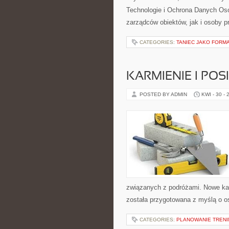
Technologie i Ochrona Danych Os
zarządców obiektów, jak i osoby p
CATEGORIES:
TANIEC JAKO FORMA
KARMIENIE I POSI
POSTED BY ADMIN
KWI - 30 - 
związanych z podróżami. Nowe kate
została przygotowana z myślą o o
CATEGORIES:
PLANOWANIE TREN