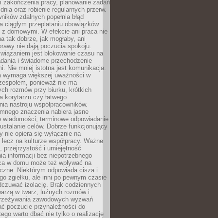
i zakończenia pracy, planowanie zadań
dnia oraz robienie regularnych przerw.
ników zdalnych popełnia błąd
a ciągłym przeplataniu obowiązków
z domowymi. W efekcie ani praca nie
a tak dobrze, jak mogłaby, ani
rawy nie dają poczucia spokoju.
wiązaniem jest blokowanie czasu na
adania i świadome przechodzenie
i. Nie mniej istotna jest komunikacja.
a wymaga większej uważności w
 zespołem, ponieważ nie ma
ch rozmów przy biurku, krótkich
na korytarzu czy łatwego
ia nastroju współpracowników.
omnego znaczenia nabiera jasne
e wiadomości, terminowe odpowiadanie
 ustalanie celów. Dobrze funkcjonujący
y nie opiera się wyłącznie na
 lecz na kulturze współpracy. Ważne
e, przejrzystość i umiejętność
a informacji bez niepotrzebnego
ca w domu może też wpływać na
eczne. Niektórym odpowiada cisza i
go zgiełku, ale inni po pewnym czasie
dczuwać izolację. Brak codziennych
arzą w twarz, luźnych rozmów i
przeżywania zawodowych wyzwań
ać poczucie przynależności do
tego warto dbać nie tylko o realizację