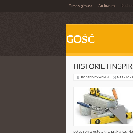
Archiwum
Docho
Strona główna
GOŚĆ
HISTORIE I INSPI
POSTED BY ADMIN
MAJ - 10 -
połączenia estetyki z praktyką. N