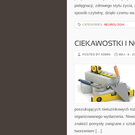
pielęgnacji, zdrowego stylu życia,
sposób czytelny, dzięki czemu ws
CATEGORIES:
NEUROLOGIA
CIEKAWOSTKI I 
POSTED BY ADMIN
MAJ - 9 - 2
poszukujących nietuzinkowych ro
organizowanego wydarzenia. Nowośc
znaleźć pomysły związane z sztuk
tworzeniem […]