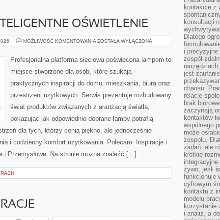
kontakcie z
spontaniczny
konsultacji 
NTELIGENTNE OŚWIETLENIE
wychwytywan
Dlatego ogr
SMART
2026
MOŻLIWOŚĆ KOMENTOWANIA
ZOSTAŁA WYŁĄCZONA
formułowani
HOME
i precyzyjne
I
INTELIGENTNE
zespół zdaln
Profesjonalna platforma sieciowa poświęcona lampom to
OŚWIETLENIE
narzędziach,
miejsce stworzone dla osób, które szukają
jest zaufani
przekazywani
praktycznych inspiracji do domu, mieszkania, biura oraz
chaosu. Pra
przestrzeni użytkowych. Serwis prezentuje rozbudowany
relacje społ
brak biurowe
świat produktów związanych z aranżacją światła,
zaczynają o
kontaktów tw
pokazując jak odpowiednio dobrane lampy potrafią
wspólnego 
trzeń dla tych, którzy cenią piękno, ale jednocześnie
może osłabi
zespołu. Dla
a i codzienny komfort użytkowania. Polecam: Inspiracje i
zadań, ale 
ne i Przemysłowe. Na stronie można znaleźć […]
krótkie rozm
integracyjne
żywo, jeśli 
ÓRACH
funkcjonuje 
cyfrowym śr
kontaktu z 
modelu pracy
RACJE
korzystanie 
i analiz, a 