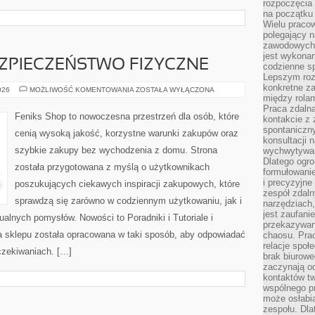
rozpoczęcia 
na początku 
Wielu pracow
polegający n
zawodowych 
jest wykonan
EZPIECZEŃSTWO FIZYCZNE
codzienne sp
Lepszym roz
konkretne z
MONITORING
026
MOŻLIWOŚĆ KOMENTOWANIA
ZOSTAŁA WYŁĄCZONA
I
między rolam
BEZPIECZEŃSTWO
Praca zdaln
FIZYCZNE
Feniks Shop to nowoczesna przestrzeń dla osób, które
kontakcie z
spontaniczny
cenią wysoką jakość, korzystne warunki zakupów oraz
konsultacji 
szybkie zakupy bez wychodzenia z domu. Strona
wychwytywan
Dlatego ogr
została przygotowana z myślą o użytkownikach
formułowani
i precyzyjne
poszukujących ciekawych inspiracji zakupowych, które
zespół zdaln
sprawdzą się zarówno w codziennym użytkowaniu, jak i
narzędziach,
jest zaufani
dualnych pomysłów. Nowości to Poradniki i Tutoriale i
przekazywani
ta sklepu została opracowana w taki sposób, aby odpowiadać
chaosu. Pra
relacje społ
czekiwaniach. […]
brak biurowe
zaczynają o
kontaktów tw
wspólnego 
może osłabi
zespołu. Dla