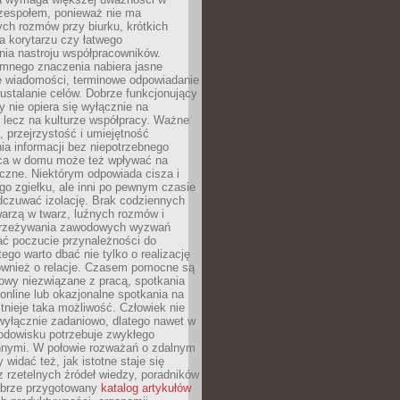
 zespołem, ponieważ nie ma
ch rozmów przy biurku, krótkich
na korytarzu czy łatwego
ia nastroju współpracowników.
omnego znaczenia nabiera jasne
e wiadomości, terminowe odpowiadanie
 ustalanie celów. Dobrze funkcjonujący
y nie opiera się wyłącznie na
 lecz na kulturze współpracy. Ważne
e, przejrzystość i umiejętność
a informacji bez niepotrzebnego
ca w domu może też wpływać na
eczne. Niektórym odpowiada cisza i
go zgiełku, ale inni po pewnym czasie
dczuwać izolację. Brak codziennych
arzą w twarz, luźnych rozmów i
przeżywania zawodowych wyzwań
ać poczucie przynależności do
tego warto dbać nie tylko o realizację
również o relacje. Czasem pomocne są
owy niezwiązane z pracą, spotkania
 online lub okazjonalne spotkania na
istnieje taka możliwość. Człowiek nie
wyłącznie zadaniowo, dlatego nawet w
odowisku potrzebuje zwykłego
innymi. W połowie rozważań o zdalnym
 widać też, jak istotne staje się
z rzetelnych źródeł wiedzy, poradników
dobrze przygotowany
katalog artykułów