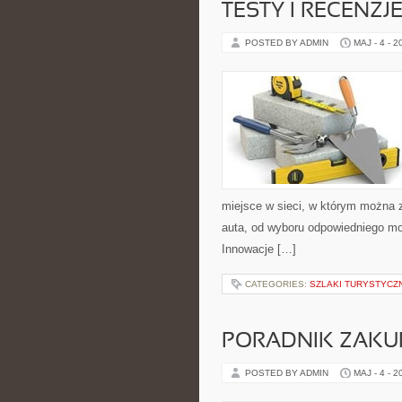
TESTY I RECENZJ
POSTED BY ADMIN
MAJ - 4 - 2
miejsce w sieci, w którym można 
auta, od wyboru odpowiedniego mod
Innowacje […]
CATEGORIES:
SZLAKI TURYSTYCZ
PORADNIK ZAK
POSTED BY ADMIN
MAJ - 4 - 2