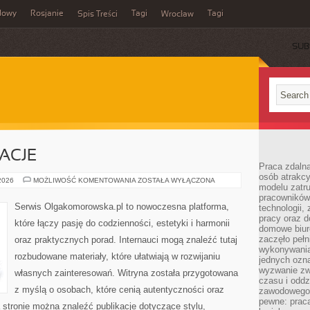
dowy
Rosjanie
Tagi
Tagi
Spis Treści
Wrocław
SUB
RACJE
Praca zdalna
osób atrakc
HISTORIE
 2026
MOŻLIWOŚĆ KOMENTOWANIA
ZOSTAŁA WYŁĄCZONA
modelu zatru
I
INSPIRACJE
pracowników 
Serwis Olgakomorowska.pl to nowoczesna platforma,
technologii,
pracy oraz d
które łączy pasję do codzienności, estetyki i harmonii
domowe biur
zaczęło pełn
oraz praktycznych porad. Internauci mogą znaleźć tutaj
wykonywani
rozbudowane materiały, które ułatwiają w rozwijaniu
jednych ozn
wyzwanie zw
własnych zainteresowań. Witryna została przygotowana
czasu i oddz
z myślą o osobach, które cenią autentyczności oraz
zawodowego.
pewne: praca
a stronie można znaleźć publikacje dotyczące stylu,