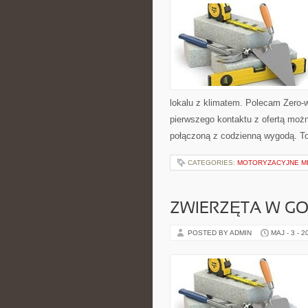
lokalu z klimatem. Polecam Zero-
pierwszego kontaktu z ofertą możn
połączoną z codzienną wygodą. T
CATEGORIES:
MOTORYZACYJNE MI
ZWIERZĘTA W G
POSTED BY ADMIN
MAJ - 3 - 2