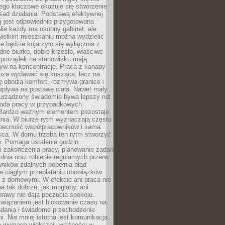
ego kluczowe okazuje się stworzenie
sad działania. Podstawą efektywnej
j jest odpowiednio przygotowana
Nie każdy ma osobny gabinet, ale
wielkim mieszkaniu można wydzielić
re będzie kojarzyło się wyłącznie z
ne biurko, dobre krzesło, właściwe
i porządek na stanowisku mają
yw na koncentrację. Praca z kanapy
oże wydawać się kusząca, lecz na
 obniża komfort, rozmywa granice i
wpływa na postawę ciała. Nawet mały
 urządzony świadomie bywa lepszy niż
oda pracy w przypadkowych
Bardzo ważnym elementem pozostaje
nia. W biurze rytm wyznaczają często
obecność współpracowników i sama
sca. W domu trzeba ten rytm stworzyć
e. Pomaga ustalenie godzin
i zakończenia pracy, planowanie zadań
dnia oraz robienie regularnych przerw.
ników zdalnych popełnia błąd
a ciągłym przeplataniu obowiązków
z domowymi. W efekcie ani praca nie
a tak dobrze, jak mogłaby, ani
rawy nie dają poczucia spokoju.
wiązaniem jest blokowanie czasu na
adania i świadome przechodzenie
i. Nie mniej istotna jest komunikacja.
a wymaga większej uważności w