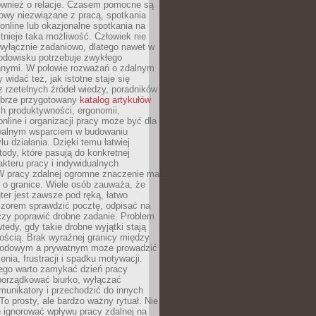
również o relacje. Czasem pomocne są
owy niezwiązane z pracą, spotkania
 online lub okazjonalne spotkania na
istnieje taka możliwość. Człowiek nie
wyłącznie zadaniowo, dlatego nawet w
odowisku potrzebuje zwykłego
innymi. W połowie rozważań o zdalnym
 widać też, jak istotne staje się
z rzetelnych źródeł wiedzy, poradników
dobrze przygotowany
katalog artykułów
h produktywności, ergonomii,
nline i organizacji pracy może być dla
realnym wsparciem w budowaniu
lu działania. Dzięki temu łatwiej
ody, które pasują do konkretnej
akteru pracy i indywidualnych
 W pracy zdalnej ogromne znaczenie ma
 o granice. Wiele osób zauważa, że
er jest zawsze pod ręką, łatwo
czorem sprawdzić pocztę, odpisać na
zy poprawić drobne zadanie. Problem
wtedy, gdy takie drobne wyjątki stają
ością. Brak wyraźnej granicy między
odowym a prywatnym może prowadzić
nia, frustracji i spadku motywacji.
tego warto zamykać dzień pracy
porządkować biurko, wyłączać
unikatory i przechodzić do innych
To prosty, ale bardzo ważny rytuał. Nie
 ignorować wpływu pracy zdalnej na