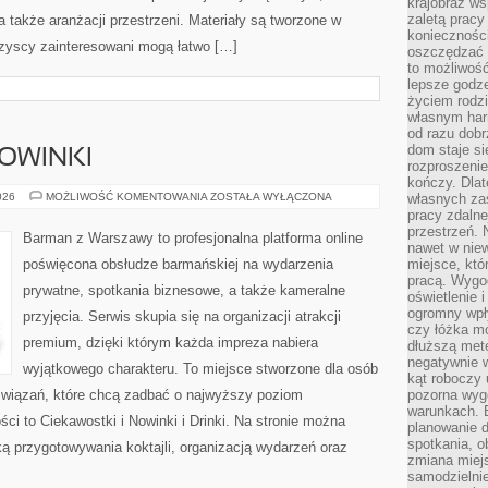
krajobraz w
zaletą pracy
 a także aranżacji przestrzeni. Materiały są tworzone w
koniecznośc
zyscy zainteresowani mogą łatwo […]
oszczędzać c
to możliwość
lepsze godz
życiem rodz
własnym har
od razu dob
dom staje si
NOWINKI
rozproszenie
kończy. Dlat
CIEKAWOSTKI
026
MOŻLIWOŚĆ KOMENTOWANIA
ZOSTAŁA WYŁĄCZONA
własnych za
I
pracy zdalne
NOWINKI
przestrzeń. 
Barman z Warszawy to profesjonalna platforma online
nawet w nie
poświęcona obsłudze barmańskiej na wydarzenia
miejsce, któ
pracą. Wygod
prywatne, spotkania biznesowe, a także kameralne
oświetlenie 
ogromny wpł
przyjęcia. Serwis skupia się na organizacji atrakcji
czy łóżka m
premium, dzięki którym każda impreza nabiera
dłuższą metę
negatywnie 
wyjątkowego charakteru. To miejsce stworzone dla osób
kąt roboczy
związań, które chcą zadbać o najwyższy poziom
pozorna wyg
warunkach. 
i to Ciekawostki i Nowinki i Drinki. Na stronie można
planowanie d
spotkania, 
ą przygotowywania koktajli, organizacją wydarzeń oraz
zmiana miej
samodzielni