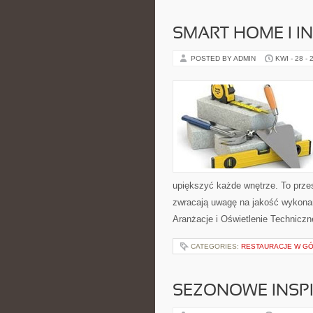
SMART HOME I I
POSTED BY ADMIN
KWI - 28 - 
upiększyć każde wnętrze. To przes
zwracają uwagę na jakość wykonani
Aranżacje i Oświetlenie Technicz
CATEGORIES:
RESTAURACJE W G
SEZONOWE INSPI