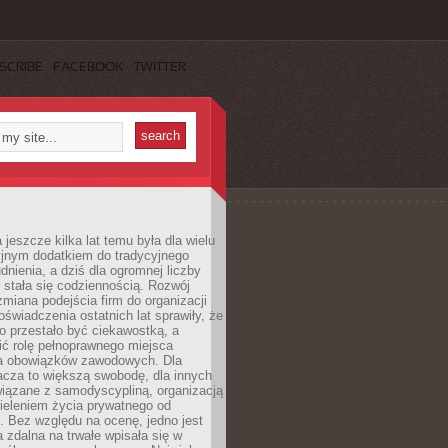
SCRIBE
FACEBOOK
TWITTER
 jeszcze kilka lat temu była dla wielu
yjnym dodatkiem do tradycyjnego
dnienia, a dziś dla ogromnej liczby
stała się codziennością. Rozwój
 zmiana podejścia firm do organizacji
oświadczenia ostatnich lat sprawiły, że
o przestało być ciekawostką, a
ić rolę pełnoprawnego miejsca
a obowiązków zawodowych. Dla
acza to większą swobodę, dla innych
iązane z samodyscypliną, organizacją
ieleniem życia prywatnego od
 Bez względu na ocenę, jedno jest
 zdalna na trwałe wpisała się w