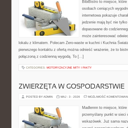
BibiBistro to miejsce, które
osobach ceniących wygodne
internetowa pokazuje chara
jedzenie mają być nie tylko
dopasowane do codziennego 
może zainteresować odwie
lokalu z klimatem. Polecam Zero-waste w kuchni i Kuchnia Świat
pierwszego kontaktu z ofertą można odnieść wrażenie, że to bist
połączoną z codzienną wygodą. To […]
CATEGORIES:
MOTORYZACYJNE MITY I FAKTY
ZWIERZĘTA W GOSPODARSTWIE
POSTED BY ADMIN
MAJ - 3 - 2026
MOŻLIWOŚĆ KOMENTOWAN
Madlennn to miejsce, które
przemyślany punkt w sieci 
wskazówek. Już sama nazwa