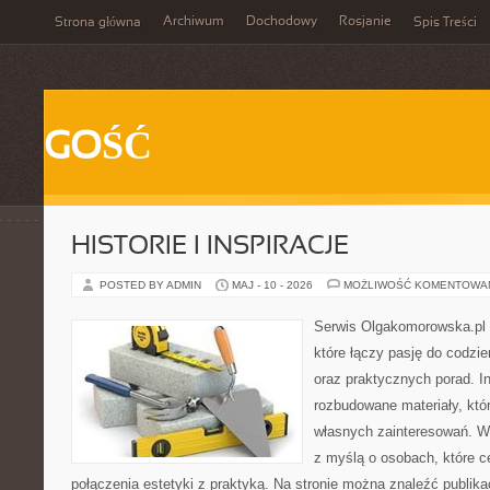
Archiwum
Dochodowy
Rosjanie
Strona główna
Spis Treści
GOŚĆ
HISTORIE I INSPIRACJE
POSTED BY ADMIN
MAJ - 10 - 2026
MOŻLIWOŚĆ KOMENTOWA
Serwis Olgakomorowska.pl 
które łączy pasję do codzie
oraz praktycznych porad. In
rozbudowane materiały, któr
własnych zainteresowań. W
z myślą o osobach, które c
połączenia estetyki z praktyką. Na stronie można znaleźć publika