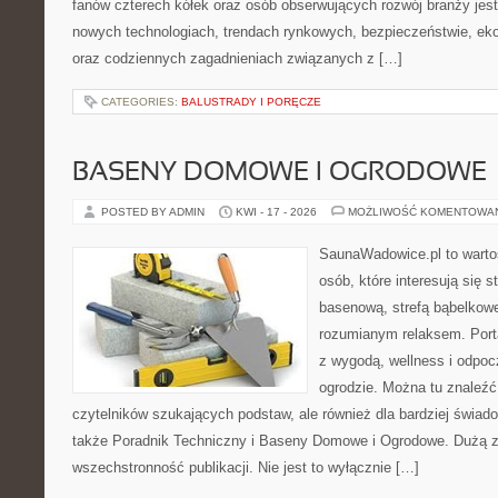
fanów czterech kółek oraz osób obserwujących rozwój branży jest
nowych technologiach, trendach rynkowych, bezpieczeństwie, ekol
oraz codziennych zagadnieniach związanych z […]
CATEGORIES:
BALUSTRADY I PORĘCZE
BASENY DOMOWE I OGRODOWE
POSTED BY ADMIN
KWI - 17 - 2026
MOŻLIWOŚĆ KOMENTOWA
SaunaWadowice.pl to wartoś
osób, które interesują się s
basenową, strefą bąbelkowe
rozumianym relaksem. Port
z wygodą, wellness i odpo
ogrodzie. Można tu znaleźć
czytelników szukających podstaw, ale również dla bardziej świa
także Poradnik Techniczny i Baseny Domowe i Ogrodowe. Dużą za
wszechstronność publikacji. Nie jest to wyłącznie […]