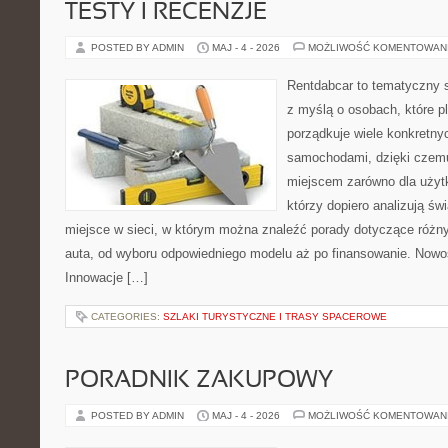
TESTY I RECENZJE
POSTED BY ADMIN
MAJ - 4 - 2026
MOŻLIWOŚĆ KOMENTOWAN
Rentdabcar to tematyczny s
z myślą o osobach, które p
porządkuje wiele konkretn
samochodami, dzięki cze
miejscem zarówno dla użytko
którzy dopiero analizują ś
miejsce w sieci, w którym można znaleźć porady dotyczące różn
auta, od wyboru odpowiedniego modelu aż po finansowanie. Nowoś
Innowacje […]
CATEGORIES:
SZLAKI TURYSTYCZNE I TRASY SPACEROWE
PORADNIK ZAKUPOWY
POSTED BY ADMIN
MAJ - 4 - 2026
MOŻLIWOŚĆ KOMENTOWAN