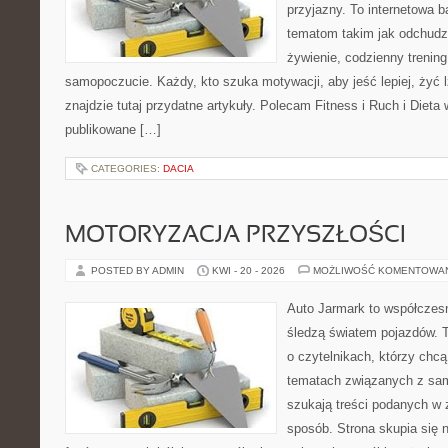
przyjazny. To internetowa 
tematom takim jak odchudz
żywienie, codzienny trening
samopoczucie. Każdy, kto szuka motywacji, aby jeść lepiej, żyć lż
znajdzie tutaj przydatne artykuły. Polecam Fitness i Ruch i Dieta
publikowane […]
CATEGORIES:
DACIA
MOTORYZACJA PRZYSZŁOŚCI
POSTED BY ADMIN
KWI - 20 - 2026
MOŻLIWOŚĆ KOMENTOWA
Auto Jarmark to współczesn
śledzą światem pojazdów. 
o czytelnikach, którzy chc
tematach związanych z sam
szukają treści podanych w 
sposób. Strona skupia się 