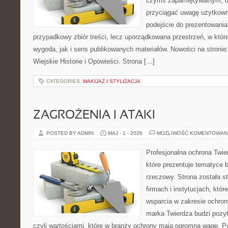
czymś zapamiętywalnym, d
przyciągać uwagę użytkowni
podejście do prezentowania 
przypadkowy zbiór treści, lecz uporządkowana przestrzeń, w któ
wygoda, jak i sens publikowanych materiałów. Nowości na stronie: 
Wiejskie Historie i Opowieści. Strona […]
CATEGORIES:
MAKIJAŻ I STYLIZACJA
ZAGROŻENIA I ATAKI
POSTED BY ADMIN
MAJ - 1 - 2026
MOŻLIWOŚĆ KOMENTOWAN
Profesjonalna ochrona Twier
które prezentuje tematyce
rzeczowy. Strona została s
firmach i instytucjach, któr
wsparcia w zakresie ochro
marka Twierdza budzi pozy
czyli wartościami, które w branży ochrony mają ogromną wagę.