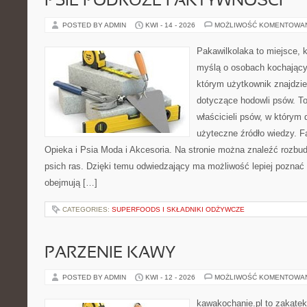
PSIE PODRÓŻE I AKTYWNOŚCI
POSTED BY ADMIN
KWI - 14 - 2026
MOŻLIWOŚĆ KOMENTOWA
Pakawilkolaka to miejsce, k
myślą o osobach kochający
którym użytkownik znajdzie
dotyczące hodowli psów. To
właścicieli psów, w którym
użyteczne źródło wiedzy. Fa
Opieka i Psia Moda i Akcesoria. Na stronie można znaleźć rozbu
psich ras. Dzięki temu odwiedzający ma możliwość lepiej poznać 
obejmują […]
CATEGORIES:
SUPERFOODS I SKŁADNIKI ODŻYWCZE
PARZENIE KAWY
POSTED BY ADMIN
KWI - 12 - 2026
MOŻLIWOŚĆ KOMENTOWA
kawakochanie.pl to zakątek