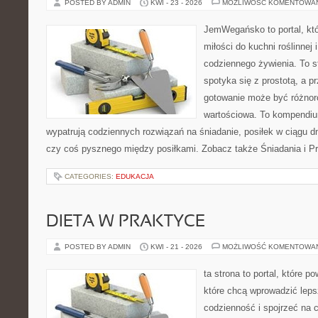
POSTED BY ADMIN
KWI - 23 - 2026
MOŻLIWOŚĆ KOMENTOWA
JemWegańsko to portal, któ
miłości do kuchni roślinnej
codziennego żywienia. To s
spotyka się z prostotą, a p
gotowanie może być różnoro
wartościowa. To kompendiu
wypatrują codziennych rozwiązań na śniadanie, posiłek w ciągu dn
czy coś pysznego między posiłkami. Zobacz także Śniadania i Prz
CATEGORIES:
EDUKACJA
DIETA W PRAKTYCE
POSTED BY ADMIN
KWI - 21 - 2026
MOŻLIWOŚĆ KOMENTOWA
ta strona to portal, które 
które chcą wprowadzić leps
codzienność i spojrzeć na 