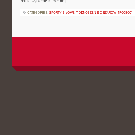
trafnie wybierać meble do […]
CATEGORIES:
SPORTY SIŁOWE (PODNOSZENIE CIĘŻARÓW, TRÓJBÓJ)