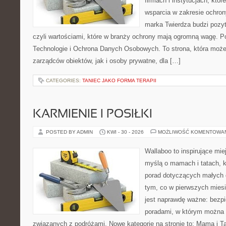
firmach i instytucjach, któr
wsparcia w zakresie ochro
marka Twierdza budzi pozy
czyli wartościami, które w branży ochrony mają ogromną wagę.
Technologie i Ochrona Danych Osobowych. To strona, która moż
zarządców obiektów, jak i osoby prywatne, dla […]
CATEGORIES:
TANIEC JAKO FORMA TERAPII
KARMIENIE I POSIŁKI
POSTED BY ADMIN
KWI - 30 - 2026
MOŻLIWOŚĆ KOMENTOWA
Wallaboo to inspirujące mie
myślą o mamach i tatach, 
porad dotyczących małych d
tym, co w pierwszych miesi
jest naprawdę ważne: bezpi
poradami, w którym można 
związanych z podróżami. Nowe kategorie na stronie to: Mama i Ta