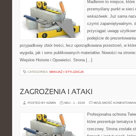
Madlennn to miejsce, które
przemyślany punkt w sieci 
wskazówek. Już sama nazwa
czymś zapamiętywalnym, d
przyciągać uwagę użytkowni
podejście do prezentowania 
przypadkowy zbiór treści, lecz uporządkowana przestrzeń, w któ
wygoda, jak i sens publikowanych materiałów. Nowości na stronie: 
Wiejskie Historie i Opowieści. Strona […]
CATEGORIES:
MAKIJAŻ I STYLIZACJA
ZAGROŻENIA I ATAKI
POSTED BY ADMIN
MAJ - 1 - 2026
MOŻLIWOŚĆ KOMENTOWAN
Profesjonalna ochrona Twier
które prezentuje tematyce
rzeczowy. Strona została s