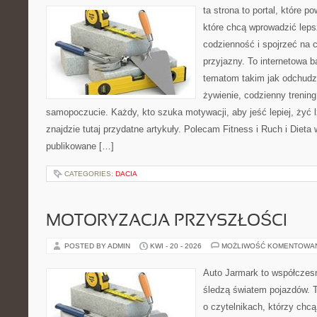
ta strona to portal, które 
które chcą wprowadzić leps
codzienność i spojrzeć na 
przyjazny. To internetowa 
tematom takim jak odchudz
żywienie, codzienny trening
samopoczucie. Każdy, kto szuka motywacji, aby jeść lepiej, żyć lż
znajdzie tutaj przydatne artykuły. Polecam Fitness i Ruch i Dieta
publikowane […]
CATEGORIES:
DACIA
MOTORYZACJA PRZYSZŁOŚCI
POSTED BY ADMIN
KWI - 20 - 2026
MOŻLIWOŚĆ KOMENTOWA
Auto Jarmark to współczesn
śledzą światem pojazdów. 
o czytelnikach, którzy chc