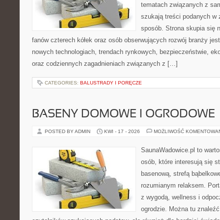
tematach związanych z sam
szukają treści podanych w 
sposób. Strona skupia się 
fanów czterech kółek oraz osób obserwujących rozwój branży jest
nowych technologiach, trendach rynkowych, bezpieczeństwie, ekol
oraz codziennych zagadnieniach związanych z […]
CATEGORIES:
BALUSTRADY I PORĘCZE
BASENY DOMOWE I OGRODOWE
POSTED BY ADMIN
KWI - 17 - 2026
MOŻLIWOŚĆ KOMENTOWA
SaunaWadowice.pl to wartoś
osób, które interesują się s
basenową, strefą bąbelkowe
rozumianym relaksem. Port
z wygodą, wellness i odpo
ogrodzie. Można tu znaleźć