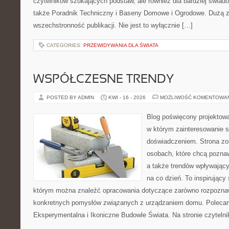
czytelników szukających podstaw, ale również dla bardziej świa
także Poradnik Techniczny i Baseny Domowe i Ogrodowe. Dużą za
wszechstronność publikacji. Nie jest to wyłącznie […]
CATEGORIES:
PRZEWIDYWANIA DLA ŚWIATA
WSPÓŁCZESNE TRENDY
POSTED BY ADMIN
KWI - 16 - 2026
MOŻLIWOŚĆ KOMENTOWA
Blog poświęcony projektowa
w którym zainteresowanie s
doświadczeniem. Strona zo
osobach, które chcą poznaw
a także trendów wpływający
na co dzień. To inspirujący
którym można znaleźć opracowania dotyczące zarówno rozpoznawa
konkretnych pomysłów związanych z urządzaniem domu. Polecam
Eksperymentalna i Ikoniczne Budowle Świata. Na stronie czytelnik