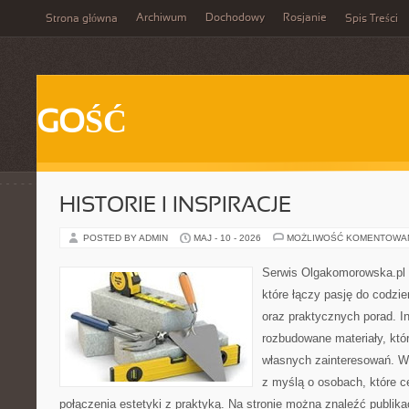
Archiwum
Dochodowy
Rosjanie
Strona główna
Spis Treści
GOŚĆ
HISTORIE I INSPIRACJE
POSTED BY ADMIN
MAJ - 10 - 2026
MOŻLIWOŚĆ KOMENTOWA
Serwis Olgakomorowska.pl 
które łączy pasję do codzie
oraz praktycznych porad. In
rozbudowane materiały, któr
własnych zainteresowań. W
z myślą o osobach, które c
połączenia estetyki z praktyką. Na stronie można znaleźć publika