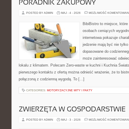
PORADNIK ZAKUPOWY
POSTED BY ADMIN
MAJ - 4 - 2026
MOŻLIWOŚĆ KOMENTOWAN
BibiBistro to miejsce, które
osobach ceniących wygodne
internetowa pokazuje chara
jedzenie mają być nie tylko
dopasowane do codziennego 
może zainteresować odwie
lokalu z klimatem. Polecam Zero-waste w kuchni i Kuchnia Świat
pierwszego kontaktu z ofertą można odnieść wrażenie, że to bist
połączoną z codzienną wygodą. To […]
CATEGORIES:
MOTORYZACYJNE MITY I FAKTY
ZWIERZĘTA W GOSPODARSTWIE
POSTED BY ADMIN
MAJ - 3 - 2026
MOŻLIWOŚĆ KOMENTOWAN