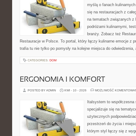
myślą o fanach kulinarnych 
się na restauracjach z całe
na tematach związanych z l
podróżami kulinarnymi, tes
branży. Zobacz też Restaur
Restauracje w Polsce. To portal, który łączy kulinarne emocje z 
trafia tu nie tylko po pomysły na kolejne miejsca do odwiedzenia,
CATEGORIES:
DOM
ERGONOMIA I KOMFORT
POSTED BY ADMIN
KWI - 10 - 2026
MOŻLIWOŚĆ KOMENTOWA
Italsystem to współczesna s
specjalizuje się na tematy
użytecznych podpowiedziac
przestrzeń do życia i miejs
którym styl łączy się z wy