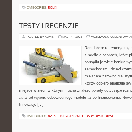
CATEGORIES:
ROLKI
TESTY I RECENZJE
POSTED BY ADMIN
MAJ - 4 - 2026
MOŻLIWOŚĆ KOMENTOWAN
Rentdabcar to tematyczny s
z myślą o osobach, które p
porządkuje wiele konkretn
samochodami, dzięki cze
miejscem zarówno dla użytko
którzy dopiero analizują ś
miejsce w sieci, w którym można znaleźć porady dotyczące różn
auta, od wyboru odpowiedniego modelu aż po finansowanie. Nowoś
Innowacje […]
CATEGORIES:
SZLAKI TURYSTYCZNE I TRASY SPACEROWE