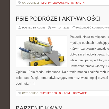
CATEGORIES:
REFORMY EDUKACYJNE I ICH SKUTKI
PSIE PODRÓŻE I AKTYWNOŚCI
POSTED BY ADMIN
KWI - 14 - 2026
MOŻLIWOŚĆ KOMENTOWA
Pakawilkolaka to miejsce, k
myślą o osobach kochający
którym użytkownik znajdzie
dotyczące hodowli psów. To
właścicieli psów, w którym
użyteczne źródło wiedzy. Fa
Opieka i Psia Moda i Akcesoria. Na stronie można znaleźć rozbu
psich ras. Dzięki temu odwiedzający ma możliwość lepiej poznać 
obejmują […]
CATEGORIES:
SUPERFOODS I SKŁADNIKI ODŻYWCZE
PARZENIE KAWY