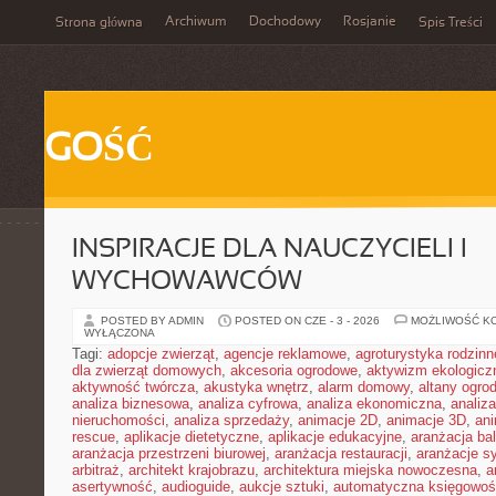
Archiwum
Dochodowy
Rosjanie
Strona główna
Spis Treści
GOŚĆ
INSPIRACJE DLA NAUCZYCIELI I
WYCHOWAWCÓW
POSTED BY ADMIN
POSTED ON CZE - 3 - 2026
MOŻLIWOŚĆ K
WYŁĄCZONA
Tagi:
adopcje zwierząt
,
agencje reklamowe
,
agroturystyka rodzinn
dla zwierząt domowych
,
akcesoria ogrodowe
,
aktywizm ekologicz
aktywność twórcza
,
akustyka wnętrz
,
alarm domowy
,
altany ogro
analiza biznesowa
,
analiza cyfrowa
,
analiza ekonomiczna
,
analiz
nieruchomości
,
analiza sprzedaży
,
animacje 2D
,
animacje 3D
,
an
rescue
,
aplikacje dietetyczne
,
aplikacje edukacyjne
,
aranżacja ba
aranżacja przestrzeni biurowej
,
aranżacja restauracji
,
aranżacje sy
arbitraż
,
architekt krajobrazu
,
architektura miejska nowoczesna
,
a
asertywność
,
audioguide
,
aukcje sztuki
,
automatyczna księgowo