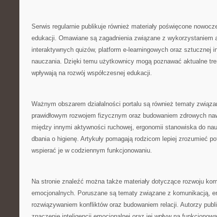
Serwis regularnie publikuje również materiały poświęcone nowoc
edukacji. Omawiane są zagadnienia związane z wykorzystaniem a
interaktywnych quizów, platform e-learningowych oraz sztucznej in
nauczania. Dzięki temu użytkownicy mogą poznawać aktualne tren
wpływają na rozwój współczesnej edukacji.
Ważnym obszarem działalności portalu są również tematy związa
prawidłowym rozwojem fizycznym oraz budowaniem zdrowych naw
między innymi aktywności ruchowej, ergonomii stanowiska do na
dbania o higienę. Artykuły pomagają rodzicom lepiej zrozumieć po
wspierać je w codziennym funkcjonowaniu.
Na stronie znaleźć można także materiały dotyczące rozwoju kom
emocjonalnych. Poruszane są tematy związane z komunikacją, em
rozwiązywaniem konfliktów oraz budowaniem relacji. Autorzy publ
znaczenie inteligencji emocjonalnej oraz jej wpływ na funkcjonow