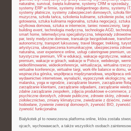
naturalne
,
survival
,
święta kulinarne
,
systemy CRM w sprzedaży
,
systemy ERP w firmie
,
systemy inteligentnego domu
,
systemy IT
systemy płatnicze
,
systemy zabezpieczeń domowych
,
szkoła fil
muzyczna
,
szkoła tańca
,
szkolenia kulinarne
,
szkolenie psów
,
szk
gotowania
,
sztuka kulinarna regionalna
,
sztuka negocjacji
,
sztuka
użytkowa domowa
,
sztuka w internecie
,
taniec nowoczesny
,
targi
building event
,
technologia medyczna
,
technologie AGD
,
technolo
smart home
,
telemedycyna specjalistyczna
,
teleporady zdrowotne
par
,
testy medyczne domowe
,
transakcje bezgotówkowe
,
transfo
autonomiczny
,
transport luksusowy
,
travel blogger
,
trekking
,
turys
artystyczna
,
ubezpieczenia komunikacyjne
,
ubezpieczenia zdrow
naturalna
,
user experience online
,
usługi cateringowe premium
,
us
turystyczne premium
,
VR w edukacji
,
wakacje egzotyczne
,
wakac
premium
,
wakacje w górach
,
wakacje w Polsce
,
webdesign
,
werni
wideofilmowanie
,
wideokonferencje
,
wirtualizacja
,
wirtualna rzecz
wirtualne konferencje
,
wirtualne targi
,
work-life balance w domu
,
w
wspinaczka górska
,
współpraca międzynarodowa
,
współpraca onl
wydawnictwo internetowe
,
wynalazki
,
wypoczynek ekologiczny
,
w
malarska
,
yoga w ogrodzie
,
zarządzanie biurem
,
zarządzanie flotą
zarządzanie klientami
,
zarządzanie odpadami
,
zarządzanie wiedz
zdalne zarządzanie zespołem
,
zdjęcia produktowe e-commerce
,
z
psychiczne dorosłych
,
zdrowie publiczne
,
zdrowie skóry
,
zdrowie 
ziołolecznictwo
,
zmiany klimatyczne
,
zwiedzanie z dziećmi
,
zwie
hodowlane
,
żywienie zwierząt domowych
,
żywność BIO
,
żywność 
żywność funkcjonalna
Bialykotek.pl to nowoczesna platforma online, która została stw
ojcach, wychowawcach, a także wszystkich osobach zainteresow