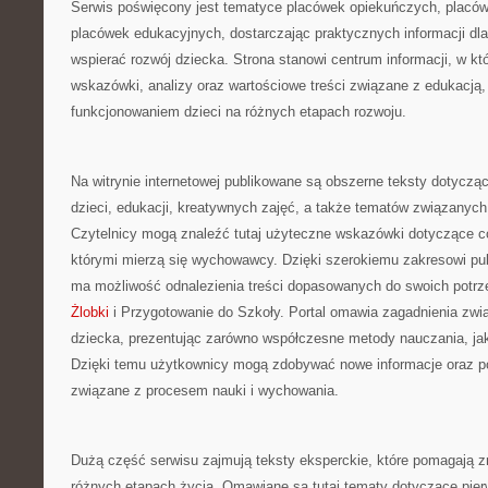
Serwis poświęcony jest tematyce placówek opiekuńczych, placó
placówek edukacyjnych, dostarczając praktycznych informacji dl
wspierać rozwój dziecka. Strona stanowi centrum informacji, w k
wskazówki, analizy oraz wartościowe treści związane z edukacj
funkcjonowaniem dzieci na różnych etapach rozwoju.
Na witrynie internetowej publikowane są obszerne teksty dotyczą
dzieci, edukacji, kreatywnych zajęć, a także tematów związanych
Czytelnicy mogą znaleźć tutaj użyteczne wskazówki dotyczące 
którymi mierzą się wychowawcy. Dzięki szerokiemu zakresowi pub
ma możliwość odnalezienia treści dopasowanych do swoich potr
Żlobki
i Przygotowanie do Szkoły. Portal omawia zagadnienia zw
dziecka, prezentując zarówno współczesne metody nauczania, jak
Dzięki temu użytkownicy mogą zdobywać nowe informacje oraz p
związane z procesem nauki i wychowania.
Dużą część serwisu zajmują teksty eksperckie, które pomagają z
różnych etapach życia. Omawiane są tutaj tematy dotyczące pier