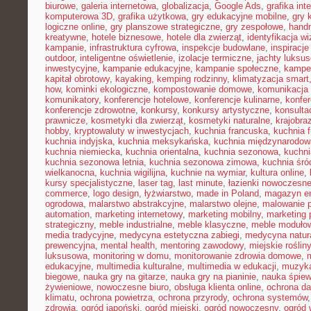
biurowe
,
galeria internetowa
,
globalizacja
,
Google Ads
,
grafika int
komputerowa 3D
,
grafika użytkowa
,
gry edukacyjne mobilne
,
gry 
logiczne online
,
gry planszowe strategiczne
,
gry zespołowe
,
hand
kreatywne
,
hotele biznesowe
,
hotele dla zwierząt
,
identyfikacja w
kampanie
,
infrastruktura cyfrowa
,
inspekcje budowlane
,
inspiracje
outdoor
,
inteligentne oświetlenie
,
izolacje termiczne
,
jachty luksu
inwestycyjne
,
kampanie edukacyjne
,
kampanie społeczne
,
kampe
kapitał obrotowy
,
kayaking
,
kemping rodzinny
,
klimatyzacja smart
how
,
kominki ekologiczne
,
kompostowanie domowe
,
komunikacja 
komunikatory
,
konferencje hotelowe
,
konferencje kulinarne
,
konfe
konferencje zdrowotne
,
konkursy
,
konkursy artystyczne
,
konsulta
prawnicze
,
kosmetyki dla zwierząt
,
kosmetyki naturalne
,
krajobra
hobby
,
kryptowaluty w inwestycjach
,
kuchnia francuska
,
kuchnia f
kuchnia indyjska
,
kuchnia meksykańska
,
kuchnia międzynarodow
kuchnia niemiecka
,
kuchnia orientalna
,
kuchnia sezonowa
,
kuchni
kuchnia sezonowa letnia
,
kuchnia sezonowa zimowa
,
kuchnia śr
wielkanocna
,
kuchnia wigilijna
,
kuchnie na wymiar
,
kultura online
,
kursy specjalistyczne
,
laser tag
,
last minute
,
łazienki nowoczesn
commerce
,
logo design
,
łyżwiarstwo
,
made in Poland
,
magazyn en
ogrodowa
,
malarstwo abstrakcyjne
,
malarstwo olejne
,
malowanie 
automation
,
marketing internetowy
,
marketing mobilny
,
marketing 
strategiczny
,
meble industrialne
,
meble klasyczne
,
meble moduło
media tradycyjne
,
medycyna estetyczna zabiegi
,
medycyna natur
prewencyjna
,
mental health
,
mentoring zawodowy
,
miejskie rośliny
luksusowa
,
monitoring w domu
,
monitorowanie zdrowia domowe
,
edukacyjne
,
multimedia kulturalne
,
multimedia w edukacji
,
muzyka
biegowe
,
nauka gry na gitarze
,
nauka gry na pianinie
,
nauka śpie
żywieniowe
,
nowoczesne biuro
,
obsługa klienta online
,
ochrona d
klimatu
,
ochrona powietrza
,
ochrona przyrody
,
ochrona systemów
zdrowia
,
ogród japoński
,
ogród miejski
,
ogród nowoczesny
,
ogród 