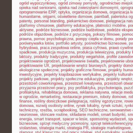
ogród wypoczynkowy
,
ogród zimowy pomysły
,
ogrodnictwo miejsk
opieka nad seniorami
,
opieka nad zwierzętami domowymi
,
oprogr
oprogramowanie ERP
,
optyka
,
organizacja domowa
,
organizacja k
humanitarne
,
origami
,
oświetlenie domowe
,
paintball
,
paleniska o
patenty
,
personal branding
,
piekarnictwo domowe
,
pielęgnacja nat
platformy chmurowe
,
platformy edukacyjne
,
płatności mobilne
,
po
aktywne
,
podróże biznesowe
,
podróże budżetowe
,
podróże ekspe
podróże objazdowe
,
podróże z przyczepą
,
pokazy filmowe
,
pomoc
prawna
,
pomoc psychologiczna
,
pompy ciepła w domu
,
porady p
porównywarka lotów
,
portfolio artysty
,
pośrednictwo biznesowe
,
po
hybrydowa
,
praca zespołowa online
,
prasa cyfrowa
,
prawo cywiln
spadkowe
,
produkcja muzyczna
,
produkcja telewizyjna
,
produkty 
laktozy
,
produkty tradycyjne
,
produkty wegańskie
,
profile zawodo
projektowanie ogrodzeń
,
projektowanie światła
,
projektowanie ubr
projektowanie UX
,
projektowanie wnętrz biurowych
,
projekty dom
ekologiczne społeczne
,
projekty graficzne firmowe
,
projekty huma
inwestycyjne
,
projekty krajobrazowe wertykalne
,
projekty kultural
projekty parkowe
,
projekty społeczne edukacyjne
,
projekty wnętrz
przestrzeń coworkingowa
,
przestrzeń kreatywna
,
przestrzeń otwar
przyjazna przestrzeń pracy
,
psy profilaktyka
,
psychoterapia
,
puzz
profilaktyka
,
rehabilitacja domowa
,
reklama natywna
,
relacje medi
w ogrodzie
,
remarketing
,
restauracje premium
,
roboty domowe
,
ro
finanse
,
rośliny doniczkowe pielęgnacja
,
rośliny egzotyczne
,
rowe
domowa
,
rozwój osobisty online
,
rynek lokalny
,
rynek sztuki
,
rynk
techniczny
,
rzeźba
,
scrapbooking
,
SEO techniczne
,
serowarstwo
neuronowe
,
skincare routine
,
składanie modeli
,
smart budynki
,
sma
energia
,
smart transport
,
spacer w lesie
,
sponsoring wydarzeń
,
sp
biznesowe
,
sprzęt medyczny przenośny
,
sprzęt telekonferencyjny
stolarstwo
,
strategia marki
,
strategia PR
,
strategie marketingowe
,
glamour
,
styl klasyczny
,
styl pracy zdalnej
,
styl rustykalny
,
suplem