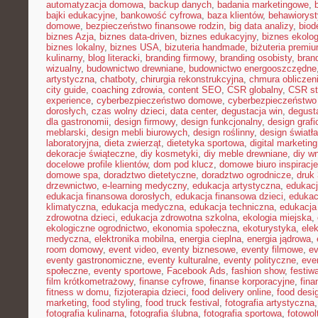
automatyzacja domowa
,
backup danych
,
badania marketingowe
,
bajki edukacyjne
,
bankowość cyfrowa
,
baza klientów
,
behawiorys
domowe
,
bezpieczeństwo finansowe rodzin
,
big data analizy
,
biod
biznes Azja
,
biznes data-driven
,
biznes edukacyjny
,
biznes ekolo
biznes lokalny
,
biznes USA
,
bizuteria handmade
,
biżuteria premi
kulinarny
,
blog literacki
,
branding firmowy
,
branding osobisty
,
brand
wizualny
,
budownictwo drewniane
,
budownictwo energooszczędne
artystyczna
,
chatboty
,
chirurgia rekonstrukcyjna
,
chmura obliczen
city guide
,
coaching zdrowia
,
content SEO
,
CSR globalny
,
CSR st
experience
,
cyberbezpieczeństwo domowe
,
cyberbezpieczeństwo
dorosłych
,
czas wolny dzieci
,
data center
,
degustacja win
,
degust
dla gastronomii
,
design firmowy
,
design funkcjonalny
,
design grafi
meblarski
,
design mebli biurowych
,
design roślinny
,
design światła
laboratoryjna
,
dieta zwierząt
,
dietetyka sportowa
,
digital marketing
dekoracje świąteczne
,
diy kosmetyki
,
diy meble drewniane
,
diy w
docelowe profile klientów
,
dom pod klucz
,
domowe biuro inspiracje
domowe spa
,
doradztwo dietetyczne
,
doradztwo ogrodnicze
,
druk
drzewnictwo
,
e-learning medyczny
,
edukacja artystyczna
,
edukacj
edukacja finansowa dorosłych
,
edukacja finansowa dzieci
,
edukac
klimatyczna
,
edukacja medyczna
,
edukacja techniczna
,
edukacj
zdrowotna dzieci
,
edukacja zdrowotna szkolna
,
ekologia miejska
,
ekologiczne ogrodnictwo
,
ekonomia społeczna
,
ekoturystyka
,
ele
medyczna
,
elektronika mobilna
,
energia cieplna
,
energia jądrowa
,
room domowy
,
event video
,
eventy biznesowe
,
eventy filmowe
,
ev
eventy gastronomiczne
,
eventy kulturalne
,
eventy polityczne
,
eve
społeczne
,
eventy sportowe
,
Facebook Ads
,
fashion show
,
festiw
film krótkometrażowy
,
finanse cyfrowe
,
finanse korporacyjne
,
fina
fitness w domu
,
fizjoterapia dzieci
,
food delivery online
,
food desi
marketing
,
food styling
,
food truck festival
,
fotografia artystyczna
fotografia kulinarna
,
fotografia ślubna
,
fotografia sportowa
,
fotowol