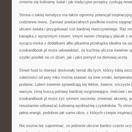
zmienia się kulinarny świat i jak tradycyjne przepisy zyskują nowe
Strona o takiej tematyce ma także ogromny potencjał inspiracyjn
codzienne menu. Zamiast powtarzalnych posiłków można sięgnąć
ulicami świata i przygotować coś bardziej nieoczywistego. Raz 
kanapka z wyrazistym sosem, innym razem chrupiący placek z 
sycąca miska z dodatkami albo pikantna przekąska idealna na s
icookandbook.pl może udowadniać, że kuchnia uliczna świetnie s
szybki posiłek na co dzień, jak i jako pomysł na domową ucztę.
Street food to również doskonały temat dla tych, którzy lubią se
zależności od pory roku można stawiać na inne smaki, temperatur
podania. Latem świetnie sprawdzają się lekkie, świeże, soczyste p
warzyw, zimą kuszą potrawy bardziej rozgrzewające, treściwe i a
icookandbook.pl może żyć rytmem sezonów, zmieniać akcenty, po
nieustannie odświeżać kulinarną wyobraźnię czytelników. To stron
pełna energii, podobnie jak same ulice, z których czerpie inspiracj
Nie można też zapominać, że jedzenie uliczne bardzo często ucz