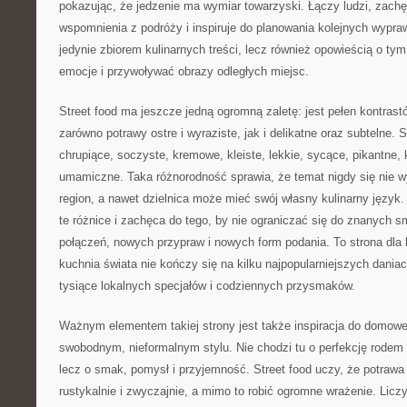
pokazując, że jedzenie ma wymiar towarzyski. Łączy ludzi, zach
wspomnienia z podróży i inspiruje do planowania kolejnych wypraw
jedynie zbiorem kulinarnych treści, lecz również opowieścią o t
emocje i przywoływać obrazy odległych miejsc.
Street food ma jeszcze jedną ogromną zaletę: jest pełen kontras
zarówno potrawy ostre i wyraziste, jak i delikatne oraz subtelne. 
chrupiące, soczyste, kremowe, kleiste, lekkie, sycące, pikantne, 
umamiczne. Taka różnorodność sprawia, że temat nigdy się nie w
region, a nawet dzielnica może mieć swój własny kulinarny język.
te różnice i zachęca do tego, by nie ograniczać się do znanych
połączeń, nowych przypraw i nowych form podania. To strona dla l
kuchnia świata nie kończy się na kilku najpopularniejszych daniac
tysiące lokalnych specjałów i codziennych przysmaków.
Ważnym elementem takiej strony jest także inspiracja do domowe
swobodnym, nieformalnym stylu. Nie chodzi tu o perfekcję rodem z
lecz o smak, pomysł i przyjemność. Street food uczy, że potrawa
rustykalnie i zwyczajnie, a mimo to robić ogromne wrażenie. Licz