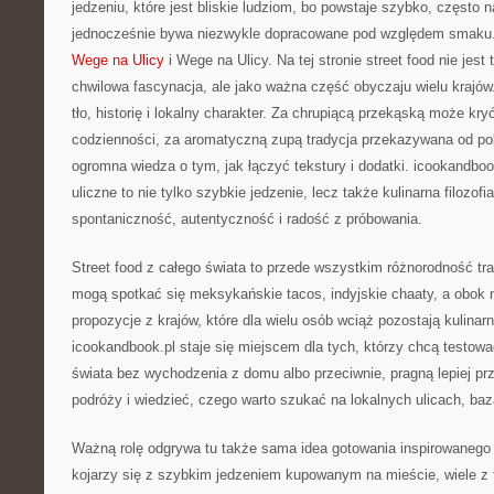
jedzeniu, które jest bliskie ludziom, bo powstaje szybko, często n
jednocześnie bywa niezwykle dopracowane pod względem smaku. 
Wege na Ulicy
i Wege na Ulicy. Na tej stronie street food nie jest
chwilowa fascynacja, ale jako ważna część obyczaju wielu krajó
tło, historię i lokalny charakter. Za chrupiącą przekąską może kry
codzienności, za aromatyczną zupą tradycja przekazywana od po
ogromna wiedza o tym, jak łączyć tekstury i dodatki. icookandboo
uliczne to nie tylko szybkie jedzenie, lecz także kulinarna filozofia
spontaniczność, autentyczność i radość z próbowania.
Street food z całego świata to przede wszystkim różnorodność trad
mogą spotkać się meksykańskie tacos, indyjskie chaaty, a obok 
propozycje z krajów, które dla wielu osób wciąż pozostają kulinar
icookandbook.pl staje się miejscem dla tych, którzy chcą testow
świata bez wychodzenia z domu albo przeciwnie, pragną lepiej prz
podróży i wiedzieć, czego warto szukać na lokalnych ulicach, baz
Ważną rolę odgrywa tu także sama idea gotowania inspirowanego u
kojarzy się z szybkim jedzeniem kupowanym na mieście, wiele z