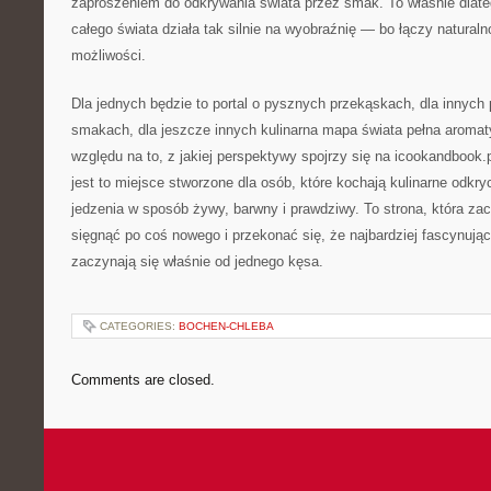
zaproszeniem do odkrywania świata przez smak. To właśnie dlate
całego świata działa tak silnie na wyobraźnię — bo łączy natur
możliwości.
Dla jednych będzie to portal o pysznych przekąskach, dla innych
smakach, dla jeszcze innych kulinarna mapa świata pełna aroma
względu na to, z jakiej perspektywy spojrzy się na icookandbook.
jest to miejsce stworzone dla osób, które kochają kulinarne odkr
jedzenia w sposób żywy, barwny i prawdziwy. To strona, która za
sięgnąć po coś nowego i przekonać się, że najbardziej fascynują
zaczynają się właśnie od jednego kęsa.
CATEGORIES:
BOCHEN-CHLEBA
Comments are closed.