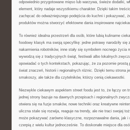
odpowiednio przygotowane mięso lub warzywa, świeże dodatki, wł
element, który nadaje wszystkiemu charakter. Dzięki takim treś
zachęcać do odważniejszego podejścia do kuchni i pokazywać, ż
produktów można stworzyć efektowne dania inspirowane najcieka
To również idealna przestrzeń dla osób, które lubią kulinarne ciek
foodowy klasyk ma swoją specyfikę: jedne potrawy narodziły się 
nakarmienia robotników, inne stały się symbolem nocnego życia m
wywodzą się z tradycyjnych świąt, festiwali albo lokalnych zwyc
opowiadać o tych kontekstach, pokazując, że za pozornie prostą 
świat znaczeń, historii i regionalnych różnic. Dzięki temu strona je
smakoszy, ale także dla czytelników, którzy cenią ciekawostki.
Niezwykle ciekawym aspektem street foodu jest to, że łączy on t
jednej strony bazuje na dawnych przepisach i regionalnych zwycza
otwiera się na fuzje smaków, nowe techniki oraz kreatywne reinte
uliczna stale się rozwija, reaguje na trendy, ale nie traci swojej 
może pokazywać zarówno klasyczne, rozpoznawalne dania, jak i 
czerpią z wielu kultur jednocześnie. To doskonałe miejsce dla osób