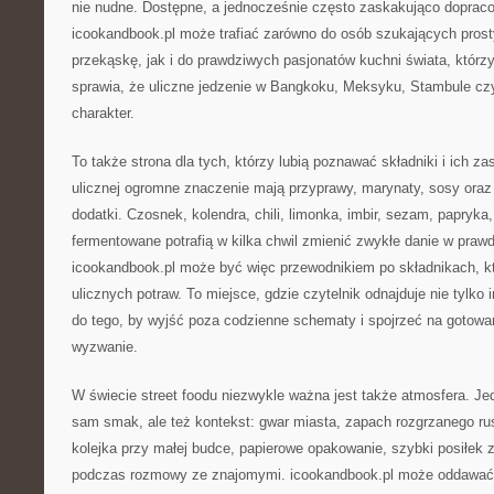
nie nudne. Dostępne, a jednocześnie często zaskakująco doprac
icookandbook.pl może trafiać zarówno do osób szukających pros
przekąskę, jak i do prawdziwych pasjonatów kuchni świata, którz
sprawia, że uliczne jedzenie w Bangkoku, Meksyku, Stambule cz
charakter.
To także strona dla tych, którzy lubią poznawać składniki i ich z
ulicznej ogromne znaczenie mają przyprawy, marynaty, sosy oraz
dodatki. Czosnek, kolendra, chili, limonka, imbir, sezam, papryka
fermentowane potrafią w kilka chwil zmienić zwykłe danie w praw
icookandbook.pl może być więc przewodnikiem po składnikach, kt
ulicznych potraw. To miejsce, gdzie czytelnik odnajduje nie tylko 
do tego, by wyjść poza codzienne schematy i spojrzeć na gotowa
wyzwanie.
W świecie street foodu niezwykle ważna jest także atmosfera. Jedz
sam smak, ale też kontekst: gwar miasta, zapach rozgrzanego ru
kolejka przy małej budce, papierowe opakowanie, szybki posiłek 
podczas rozmowy ze znajomymi. icookandbook.pl może oddawać w