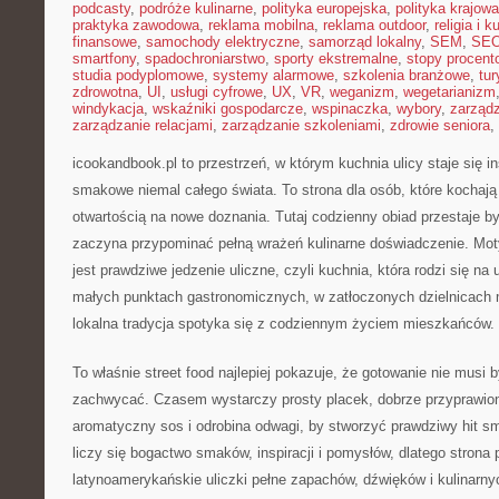
podcasty
,
podróże kulinarne
,
polityka europejska
,
polityka krajowa
praktyka zawodowa
,
reklama mobilna
,
reklama outdoor
,
religia i k
finansowe
,
samochody elektryczne
,
samorząd lokalny
,
SEM
,
SE
smartfony
,
spadochroniarstwo
,
sporty ekstremalne
,
stopy procent
studia podyplomowe
,
systemy alarmowe
,
szkolenia branżowe
,
tur
zdrowotna
,
UI
,
usługi cyfrowe
,
UX
,
VR
,
weganizm
,
wegetarianizm
windykacja
,
wskaźniki gospodarcze
,
wspinaczka
,
wybory
,
zarząd
zarządzanie relacjami
,
zarządzanie szkoleniami
,
zdrowie seniora
,
icookandbook.pl to przestrzeń, w którym kuchnia ulicy staje się i
smakowe niemal całego świata. To strona dla osób, które kochają 
otwartością na nowe doznania. Tutaj codzienny obiad przestaje b
zaczyna przypominać pełną wrażeń kulinarne doświadczenie. M
jest prawdziwe jedzenie uliczne, czyli kuchnia, która rodzi się na
małych punktach gastronomicznych, w zatłoczonych dzielnicach m
lokalna tradycja spotyka się z codziennym życiem mieszkańców.
To właśnie street food najlepiej pokazuje, że gotowanie nie musi
zachwycać. Czasem wystarczy prosty placek, dobrze przyprawio
aromatyczny sos i odrobina odwagi, by stworzyć prawdziwy hit 
liczy się bogactwo smaków, inspiracji i pomysłów, dlatego strona 
latynoamerykańskie uliczki pełne zapachów, dźwięków i kulinarny