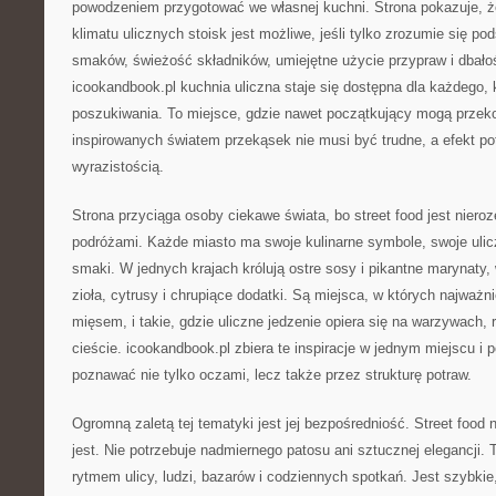
powodzeniem przygotować we własnej kuchni. Strona pokazuje, 
klimatu ulicznych stoisk jest możliwe, jeśli tylko zrozumie się p
smaków, świeżość składników, umiejętne użycie przypraw i dbałoś
icookandbook.pl kuchnia uliczna staje się dostępna dla każdego
poszukiwania. To miejsce, gdzie nawet początkujący mogą przeko
inspirowanych światem przekąsek nie musi być trudne, a efekt po
wyrazistością.
Strona przyciąga osoby ciekawe świata, bo street food jest niero
podróżami. Każde miasto ma swoje kulinarne symbole, swoje ulicz
smaki. W jednych krajach królują ostre sosy i pikantne marynaty
zioła, cytrusy i chrupiące dodatki. Są miejsca, w których najważn
mięsem, i takie, gdzie uliczne jedzenie opiera się na warzywach,
cieście. icookandbook.pl zbiera te inspiracje w jednym miejscu i
poznawać nie tylko oczami, lecz także przez strukturę potraw.
Ogromną zaletą tej tematyki jest jej bezpośredniość. Street food 
jest. Nie potrzebuje nadmiernego patosu ani sztucznej elegancji. T
rytmem ulicy, ludzi, bazarów i codziennych spotkań. Jest szybkie,