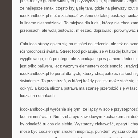
przekroczyć granice własnych przyzwyczajeń, spróbować czegoś 
że najlepsze smaki często kryją się tam, gdzie na pierwszy rzut 
icookandbook.pl może zachęcać właśnie do takiej postawy: cieka
kulinarne niespodzianki. To miejsce dla ludzi, którzy nie chcą za
przepisach, ale wolą testować, mieszać, doprawiać, porównywać 
Cała idea strony opiera się na miłości do jedzenia, ale też na sza
różnorodności świata. Street food pokazuje, że w każdej kulturz
wyjątkowego, coś prostego, ale zapadającego w pamięć. Jednocze
jest tylko paliwem, lecz ważnym elementem codzienności, tradycj
icookandbook.pl to portal dla tych, którzy chcą patrzeć na kuchnię 
świadomie. To przestrzeń, w której każdy posiłek może stać się i
odkryć, a każda uliczna potrawa ma szansę przerodzić się w fas
ludziach i smakach.
icookandbook.pl wyróżnia się tym, że łączy w sobie przystępnoś
kuchniami świata. Nie trzeba być zawodowym kucharzem ani do
by odnaleźć tu coś dla siebie. Wystarczy ciekawość, apetyt i ch
może być codziennym źródłem inspiracji, punktem wyjścia do d