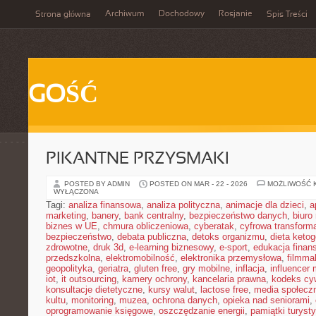
Archiwum
Dochodowy
Rosjanie
Strona główna
Spis Treści
GOŚĆ
PIKANTNE PRZYSMAKI
POSTED BY ADMIN
POSTED ON MAR - 22 - 2026
MOŻLIWOŚĆ 
WYŁĄCZONA
Tagi:
analiza finansowa
,
analiza polityczna
,
animacje dla dzieci
,
a
marketing
,
banery
,
bank centralny
,
bezpieczeństwo danych
,
biuro
biznes w UE
,
chmura obliczeniowa
,
cyberatak
,
cyfrowa transform
bezpieczeństwo
,
debata publiczna
,
detoks organizmu
,
dieta keto
zdrowotne
,
druk 3d
,
e-learning biznesowy
,
e-sport
,
edukacja finan
przedszkolna
,
elektromobilność
,
elektronika przemysłowa
,
filmma
geopolityka
,
geriatra
,
gluten free
,
gry mobilne
,
inflacja
,
influencer 
iot
,
it outsourcing
,
kamery ochrony
,
kancelaria prawna
,
kodeks cyw
konsultacje dietetyczne
,
kursy walut
,
lactose free
,
media społeczn
kultu
,
monitoring
,
muzea
,
ochrona danych
,
opieka nad seniorami
,
oprogramowanie księgowe
,
oszczędzanie energii
,
pamiątki turyst