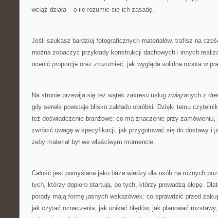
wciąż działa – o ile rozumie się ich zasadę.
Jeśli szukasz bardziej fotograficznych materiałów, trafisz na czę
można zobaczyć przykłady konstrukcji dachowych i innych realiza
ocenić proporcje oraz zrozumieć, jak wygląda solidna robota w pr
Na stronie przewija się też wątek zakresu usług związanych z dre
gdy serwis powstaje blisko zakładu obróbki. Dzięki temu czytelnik 
też doświadczenie branżowe: co ma znaczenie przy zamówieniu, j
zwrócić uwagę w specyfikacji, jak przygotować się do dostawy i 
żeby materiał był we właściwym momencie.
Całość jest pomyślana jako baza wiedzy dla osób na różnych p
tych, którzy dopiero startują, po tych, którzy prowadzą ekipę. Dla
porady mają formę jasnych wskazówek: co sprawdzić przed zakup
jak czytać oznaczenia, jak unikać błędów, jak planować rozstawy, j