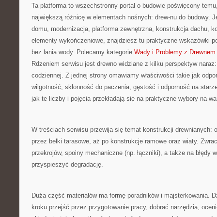
Ta platforma to wszechstronny portal o budowie poświęcony temu,
największą różnicę w elementach nośnych: drew-nu do budowy. Je
domu, modernizacja, platforma zewnętrzna, konstrukcja dachu, k
elementy wykończeniowe, znajdziesz tu praktyczne wskazówki p
bez lania wody. Polecamy kategorie
Wady i Problemy z Drewnem
Rdzeniem serwisu jest drewno widziane z kilku perspektyw naraz: 
codziennej. Z jednej strony omawiamy właściwości takie jak odp
wilgotność, skłonność do paczenia, gęstość i odporność na starze
jak te liczby i pojęcia przekładają się na praktyczne wybory na wa
W treściach serwisu przewija się temat konstrukcji drewnianych: 
przez belki tarasowe, aż po konstrukcje ramowe oraz wiaty. Zwr
przekrojów, spoiny mechaniczne (np. łączniki), a także na błędy 
przyspieszyć degradację.
Duża część materiałów ma formę poradników i majsterkowania. D
kroku przejść przez przygotowanie pracy, dobrać narzędzia, oceni