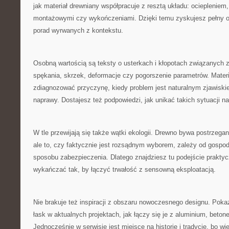
jak materiał drewniany współpracuje z resztą układu: ociepleniem
montażowymi czy wykończeniami. Dzięki temu zyskujesz pełny 
porad wyrwanych z kontekstu.
Osobną wartością są teksty o usterkach i kłopotach związanych 
spękania, skrzek, deformacje czy pogorszenie parametrów. Materi
zdiagnozować przyczynę, kiedy problem jest naturalnym zjawisk
naprawy. Dostajesz też podpowiedzi, jak unikać takich sytuacji n
W tle przewijają się także wątki ekologii. Drewno bywa postrzega
ale to, czy faktycznie jest rozsądnym wyborem, zależy od gospoda
sposobu zabezpieczenia. Dlatego znajdziesz tu podejście praktyc
wykańczać tak, by łączyć trwałość z sensowną eksploatacją.
Nie brakuje też inspiracji z obszaru nowoczesnego designu. Poka
łask w aktualnych projektach, jak łączy się je z aluminium, beto
Jednocześnie w serwisie jest miejsce na historię i tradycję, bo w