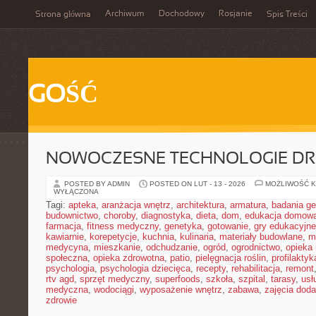
Archiwum
Dochodowy
Rosjanie
Strona główna
Spis Treści
GOŚĆ
NOWOCZESNE TECHNOLOGIE D
POSTED BY ADMIN
POSTED ON LUT - 13 - 2026
MOŻLIWOŚĆ 
WYŁĄCZONA
Tagi:
apteka
,
aranżacja wnętrz
,
architektura
,
armatura
,
badania g
budownictwo
,
choroby
,
diagnostyka
,
dieta
,
dom
,
edukacja domow
farmacja
,
fitness medyczny
,
genetyka
,
gotowanie
,
gry edukacyjne
kawiarnie
,
korepetycje
,
kuchnia
,
kulinaria
,
materiały budowlane
,
m
medycyna
,
mieszkanie
,
odchudzanie
,
ogród
,
ogrodnictwo
,
opieka
społeczna
,
opieka zdrowotna
,
patio
,
pielęgnacja roślin
,
profilaktyk
psychologia
,
psychologia dziecięca
,
recepty
,
rehabilitacja
,
remont
rtv agd
,
sprzęt medyczny
,
superfoods
,
szkoła
,
szpital
,
tarasy
,
usł
medyczna
,
wodociągi
,
wyposażenie wnętrz
,
zabawa
,
zajęcia dod
zdrowie