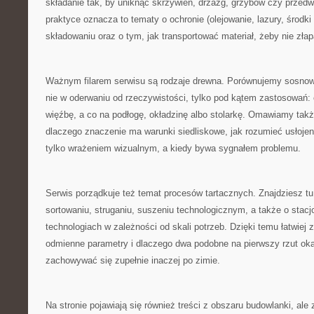
składanie tak, by uniknąć skrzywień, drzazg, grzybów czy przed
praktyce oznacza to tematy o ochronie (olejowanie, lazury, środki
składowaniu oraz o tym, jak transportować materiał, żeby nie złap
Ważnym filarem serwisu są rodzaje drewna. Porównujemy sosnow
nie w oderwaniu od rzeczywistości, tylko pod kątem zastosowań: c
więźbę, a co na podłogę, okładzinę albo stolarkę. Omawiamy tak
dlaczego znaczenie ma warunki siedliskowe, jak rozumieć usłojen
tylko wrażeniem wizualnym, a kiedy bywa sygnałem problemu.
Serwis porządkuje też temat procesów tartacznych. Znajdziesz tu 
sortowaniu, struganiu, suszeniu technologicznym, a także o stacj
technologiach w zależności od skali potrzeb. Dzięki temu łatwiej 
odmienne parametry i dlaczego dwa podobne na pierwszy rzut o
zachowywać się zupełnie inaczej po zimie.
Na stronie pojawiają się również treści z obszaru budowlanki, ale