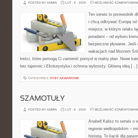
POSTED BY ADMIN
LUT - 8 - 2026
MOŻLIWOŚĆ KOMENTOWAN
Ten serwis to przewodnik d
i chcą odkrywać Europę od 
miejsce, w którym relaks ł
poradami – od wyboru kieru
bezpieczne pływanie. Jeśli
wakacjach nad Morzem Śró
treści, które pomogą Ci zamienić pomysł w realny plan. Nowe kate
bez tajemnic i Ekoturystyka i ochrona wybrzeży. Główną ideą […]
CATEGORIES:
RYBY AKWARIOWE
SZAMOTUŁY
POSTED BY ADMIN
LUT - 8 - 2026
MOŻLIWOŚĆ KOMENTOWAN
Anabell Kalisz to serwis o
regionie wielkopolskim – mi
historią. To kącik dla pasj