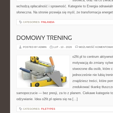
surowca, oraz na co zwrac
wchodzą opłacalność i sprawność. Kategorie to Energia odnawialn
słoneczna. Na stronie przewija się myśl, że transformacja energe
CATEGORIES:
FINLANDIA
DOMOWY TRENING
POSTED BY ADMIN
LUT - 10 - 2026
MOŻLIWOŚĆ KOMENTOWA
o2fit.pl to centrum aktywno
motywacją do zmiany sylwetk
stworzone dla osób, które 
jednocześnie nie lubią treni
znajdziesz treści, które po
zredukować tkankę tłuszcz
samopoczucie — bez presji, za to z planem. Ciekawe kategorie to 
odżywianie. Idea o2fit.pl opiera się na […]
CATEGORIES:
FILETYPES