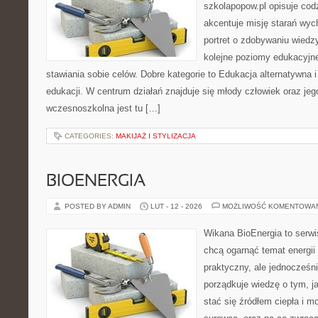
szkolapopow.pl opisuje cod
akcentuje misję starań wy
portret o zdobywaniu wiedz
kolejne poziomy edukacyjn
stawiania sobie celów. Dobre kategorie to Edukacja alternatywna 
edukacji. W centrum działań znajduje się młody człowiek oraz je
wczesnoszkolna jest tu […]
CATEGORIES:
MAKIJAŻ I STYLIZACJA
BIOENERGIA
POSTED BY ADMIN
LUT - 12 - 2026
MOŻLIWOŚĆ KOMENTOWA
Wikana BioEnergia to serwi
chcą ogarnąć temat energi
praktyczny, ale jednocześn
porządkuje wiedzę o tym, j
stać się źródłem ciepła i m