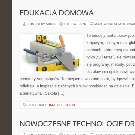
EDUKACJA DOMOWA
POSTED BY ADMIN
LUT - 14 - 2026
MOŻLIWOŚĆ KOMENTOWA
To oddolny portal poświęco
krajowym, unijnym oraz glo
osobach, które chcą rozumie
tylko „tu i teraz”, ale równ
się programy, metody, potr
oczekiwania opiekunów, wyz
priorytety samorządów. To miejsce stworzone po to, by łączyć co
refleksją, a inspiracje z różnych krajów przekładać na działanie.
alternatywna i Szkoła […]
CATEGORIES:
INNE PUBLIKACJE
NOWOCZESNE TECHNOLOGIE D
POSTED BY ADMIN
LUT - 13 - 2026
MOŻLIWOŚĆ KOMENTOWA