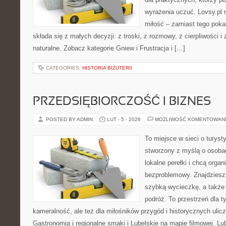
wyrażenia uczuć. Lovsy.pl 
miłość – zamiast tego poka
składa się z małych decyzji: z troski, z rozmowy, z cierpliwości i
naturalne. Zobacz kategorie Gniew i Frustracja i […]
CATEGORIES:
HISTORIA BIŻUTERII
PRZEDSIĘBIORCZOŚĆ I BIZNES
POSTED BY ADMIN
LUT - 5 - 2026
MOŻLIWOŚĆ KOMENTOWAN
To miejsce w sieci o turyst
stworzony z myślą o osobac
lokalne perełki i chcą org
bezproblemowy. Znajdziesz t
szybką wycieczkę, a także
podróż. To przestrzeń dla t
kameralność, ale też dla miłośników przygód i historycznych ulic
Gastronomia i regionalne smaki i Lubelskie na mapie filmowej. Lu