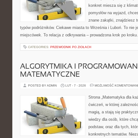
konkret miesza się z klima
pomysłów na wyjazd, chces
znane zakątki, znajdziesz t
typów podróżników. Ciekawe miasta to Września i Luboń. To nie je
miejscówek. To relacja z odkrywania – prowadzona krok po kroku.
CATEGORIES:
PRZEWODNIK PO ZIOŁACH
ALGORYTMIKA I PROGRAMOWAN
MATEMATYCZNE
POSTED BY ADMIN
LUT - 7 - 2026
MOŻLIWOŚĆ KOMENTOWAN
Strona „Matematyka dla każ
ćwiczeń, w której zależnośc
magią, a stają się praktycz
wiedzy dla osób, które chc
podstaw, oraz dla tych, któ
konkretnych tematów. Nieza