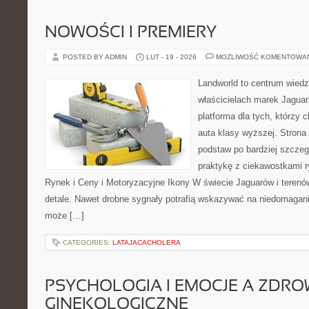
NOWOŚCI I PREMIERY
POSTED BY ADMIN
LUT - 19 - 2026
MOŻLIWOŚĆ KOMENTOWA
Landworld to centrum wied
właścicielach marek Jaguar
platforma dla tych, którzy 
auta klasy wyższej. Strona
podstaw po bardziej szczeg
praktykę z ciekawostkami r
Rynek i Ceny i Motoryzacyjne Ikony W świecie Jaguarów i terenó
detale. Nawet drobne sygnały potrafią wskazywać na niedomagani
może […]
CATEGORIES:
LATAJACACHOLERA
PSYCHOLOGIA I EMOCJE A ZDRO
GINEKOLOGICZNE