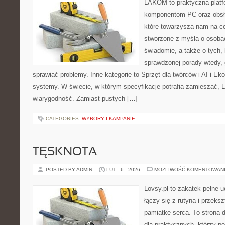
LAKOM to praktyczna plat
komponentom PC oraz obsłu
które towarzyszą nam na co
stworzone z myślą o osobac
świadomie, a także o tych, 
sprawdzonej porady wtedy,
sprawiać problemy. Inne kategorie to Sprzęt dla twórców i AI i Ek
systemy. W świecie, w którym specyfikacje potrafią zamieszać, 
wiarygodność. Zamiast pustych […]
CATEGORIES:
WYBORY I KAMPANIE
TĘSKNOTA
POSTED BY ADMIN
LUT - 6 - 2026
MOŻLIWOŚĆ KOMENTOWAN
Lovsy.pl to zakątek pełne 
łączy się z rutyną i przeks
pamiątkę serca. To strona 
dla praktycznych, którzy pot