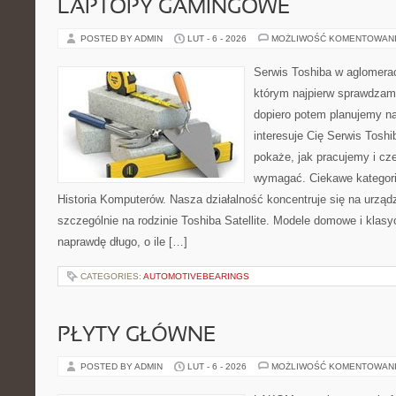
LAPTOPY GAMINGOWE
POSTED BY ADMIN
LUT - 6 - 2026
MOŻLIWOŚĆ KOMENTOWAN
Serwis Toshiba w aglomeracj
którym najpierw sprawdzam
dopiero potem planujemy na
interesuje Cię Serwis Toshi
pokaże, jak pracujemy i cz
wymagać. Ciekawe kategorie
Historia Komputerów. Nasza działalność koncentruje się na urząd
szczególnie na rodzinie Toshiba Satellite. Modele domowe i klasy
naprawdę długo, o ile […]
CATEGORIES:
AUTOMOTIVEBEARINGS
PŁYTY GŁÓWNE
POSTED BY ADMIN
LUT - 6 - 2026
MOŻLIWOŚĆ KOMENTOWAN