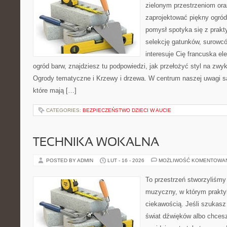
zielonym przestrzeniom or
zaprojektować piękny ogród
pomysł spotyka się z prakty
selekcję gatunków, surowcó
interesuje Cię francuska el
ogród barw, znajdziesz tu podpowiedzi, jak przełożyć styl na zwy
Ogrody tematyczne i Krzewy i drzewa. W centrum naszej uwagi są
które mają […]
CATEGORIES:
BEZPIECZEŃSTWO DZIECI W AUCIE
TECHNIKA WOKALNA
POSTED BY ADMIN
LUT - 16 - 2026
MOŻLIWOŚĆ KOMENTOWA
To przestrzeń stworzyliśmy
muzyczny, w którym prakty
ciekawością. Jeśli szukasz 
świat dźwięków albo chces