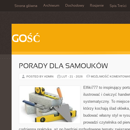
Archiwum
Dochodowy
Rosjanie
Strona główna
Spis Treści
GOŚĆ
PORADY DLA SAMOUKÓW
POSTED BY ADMIN
LUT - 21 - 2026
MOŻLIWOŚĆ KOMENTOWA
Elfiki777 to inspirujący por
ilustrować i ćwiczyć handwr
systematyczny. To miejsce 
którzy kochają ślad ołówka,
budować własny styl w rysu
prowadzi czytelnika od pie
codzienną praktykę, aż po bardziej rozbudowane tematy związan