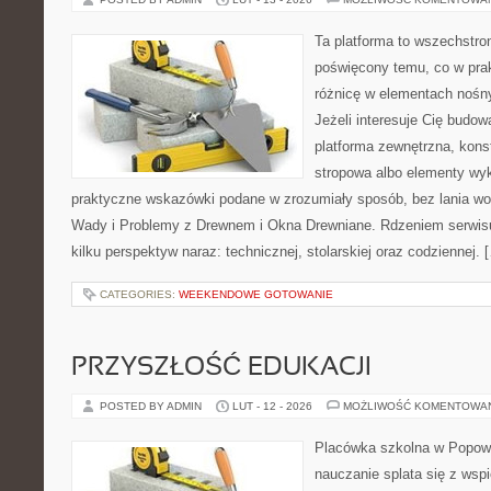
Ta platforma to wszechstro
poświęcony temu, co w prak
różnicę w elementach nośn
Jeżeli interesuje Cię budo
platforma zewnętrzna, kons
stropowa albo elementy wy
praktyczne wskazówki podane w zrozumiały sposób, bez lania wo
Wady i Problemy z Drewnem i Okna Drewniane. Rdzeniem serwisu
kilku perspektyw naraz: technicznej, stolarskiej oraz codziennej. 
CATEGORIES:
WEEKENDOWE GOTOWANIE
PRZYSZŁOŚĆ EDUKACJI
POSTED BY ADMIN
LUT - 12 - 2026
MOŻLIWOŚĆ KOMENTOWA
Placówka szkolna w Popowi
nauczanie splata się z wsp