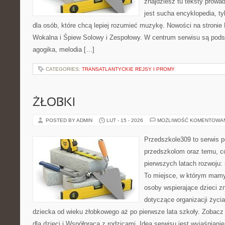
znajdziesz tu teksty prowad
jest sucha encyklopedia, t
dla osób, które chcą lepiej rozumieć muzykę. Nowości na stronie
Wokalna i Śpiew Solowy i Zespołowy. W centrum serwisu są podst
agogika, melodia […]
CATEGORIES:
TRANSATLANTYCKIE REJSY I PROMY
ŻŁOBKI
POSTED BY ADMIN
LUT - 15 - 2026
MOŻLIWOŚĆ KOMENTOWA
Przedszkole309 to serwis 
przedszkolom oraz temu, c
pierwszych latach rozwoju
To miejsce, w którym mamy 
osoby wspierające dzieci z
dotyczące organizacji życi
dziecka od wieku żłobkowego aż po pierwsze lata szkoły. Zobacz 
dla dzieci i Współpraca z rodzicami. Ideą serwisu jest wyjaśnianie