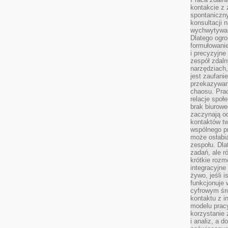
kontakcie z
spontaniczny
konsultacji 
wychwytywan
Dlatego ogr
formułowani
i precyzyjne
zespół zdaln
narzędziach,
jest zaufani
przekazywani
chaosu. Pra
relacje społ
brak biurowe
zaczynają o
kontaktów tw
wspólnego 
może osłabi
zespołu. Dla
zadań, ale 
krótkie rozm
integracyjne
żywo, jeśli 
funkcjonuje 
cyfrowym śr
kontaktu z 
modelu pracy
korzystanie 
i analiz, a 