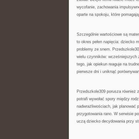
wycofanie, zachowania impulsywne
oparte na spokoju, które pomagaj
Szczególnie wartościowe są materi
to okres pełen napięcia: dziecko 
problemy ze snem. Przedszkole309
wielu czynników: wcześniejszych z
tego, jak opiekun reaguje na trudn
pierwsze dni i uniknąć porównywan
Przedszkole309 porusza również za
potrafi wywołać spory między rodz
nadwrażliwościach, jak planować po
przygotowania rano. W serwisie poj
uczą dziecko decydowania przy st