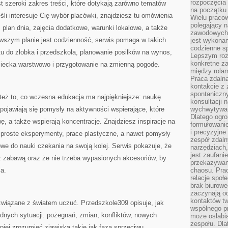
rozpoczęcia 
 szeroki zakres treści, które dotykają zarówno tematów
na początku 
śli interesuje Cię wybór placówki, znajdziesz tu omówienia
Wielu pracow
polegający n
 plan dnia, zajęcia dodatkowe, warunki lokalowe, a także
zawodowych 
rwszym planie jest codzienność, serwis pomaga w takich
jest wykonan
codzienne sp
u do żłobka i przedszkola, planowanie posiłków na wynos,
Lepszym roz
konkretne z
dziecka warstwowo i przygotowanie na zmienną pogodę.
między rolam
Praca zdaln
kontakcie z
spontaniczny
eż to, co wczesna edukacja ma najpiękniejsze: naukę
konsultacji 
pojawiają się pomysły na aktywności wspierające, które
wychwytywan
Dlatego ogr
ę, a także wspierają koncentrację. Znajdziesz inspiracje na
formułowani
i precyzyjne
, proste eksperymenty, prace plastyczne, a nawet pomysły
zespół zdaln
owe do nauki czekania na swoją kolej. Serwis pokazuje, że
narzędziach,
jest zaufani
z zabawą oraz że nie trzeba wypasionych akcesoriów, by
przekazywani
a.
chaosu. Pra
relacje społ
brak biurowe
zaczynają o
kontaktów tw
związane z światem uczuć. Przedszkole309 opisuje, jak
wspólnego 
dnych sytuacji: pożegnań, zmian, konfliktów, nowych
może osłabi
zespołu. Dla
piej zrozumieć zjawiska takie jak faza sprzeciwu,