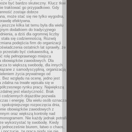
oże być bardzo skuteczny. Klucz tkwi
nie traktować go przypadkowo. Gdy
ienność zostaje dobrze
na, może stać się nie tylko wygodna,
aprawdę efektywna.
 jeszcze kilka lat temu była dla wielu
yjnym dodatkiem do tradycyjnego
dnienia, a dziś dla ogromnej liczby
stała się codziennością. Rozwój
 zmiana podejścia firm do organizacji
oświadczenia ostatnich lat sprawiły, że
o przestało być ciekawostką, a
ić rolę pełnoprawnego miejsca
a obowiązków zawodowych. Dla
acza to większą swobodę, dla innych
iązane z samodyscypliną, organizacją
ieleniem życia prywatnego od
 Bez względu na ocenę, jedno jest
 zdalna na trwałe wpisała się w
spółczesnego rynku pracy. Największą
 zdalnej jest elastyczność. Brak
i codziennych dojazdów pozwala
zas i energię. Dla wielu osób oznacza
 spokojniejszego rozpoczęcia dnia,
enie obowiązków zawodowych z
innym oraz większą kontrolę nad
monogramem. Nie każdy jednak potrafi
rze wykorzystać tę swobodę. Kiedy
ę jednocześnie biurem, łatwo o chaos,
 i poczucie, że praca nigdy się nie