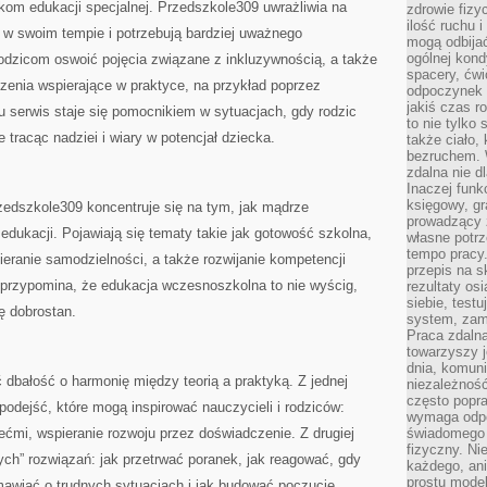
om edukacji specjalnej. Przedszkole309 uwrażliwia na
zdrowie fizy
ilość ruchu 
ię w swoim tempie i potrzebują bardziej uważnego
mogą odbijać
ogólnej kondy
odzicom oswoić pojęcia związane z inkluzywnością, a także
spacery, ćwi
zenia wspierające w praktyce, na przykład poprzez
odpoczynek o
jakiś czas r
 serwis staje się pomocnikiem w sytuacjach, gdy rodzic
to nie tylko 
tracąc nadziei i wiary w potencjał dziecka.
także ciało,
bezruchem. 
zdalna nie d
Inaczej funk
księgowy, gr
dszkole309 koncentruje się na tym, jak mądrze
prowadzący 
edukacji. Pojawiają się tematy takie jak gotowość szkolna,
własne potrz
tempo pracy.
eranie samodzielności, a także rozwijanie kompetencji
przepis na s
 przypomina, że edukacja wczesnoszkolna to nie wyścig,
rezultaty os
siebie, test
ę dobrostan.
system, zam
Praca zdaln
towarzyszy j
dnia, komuni
dbałość o harmonię między teorią a praktyką. Z jednej
niezależność
często popra
 podejść, które mogą inspirować nauczycieli i rodziców:
wymaga odpo
ćmi, wspieranie rozwoju przez doświadczenie. Z drugiej
świadomego 
fizyczny. Ni
ych” rozwiązań: jak przetrwać poranek, jak reagować, gdy
każdego, an
prostu model
mawiać o trudnych sytuacjach i jak budować poczucie