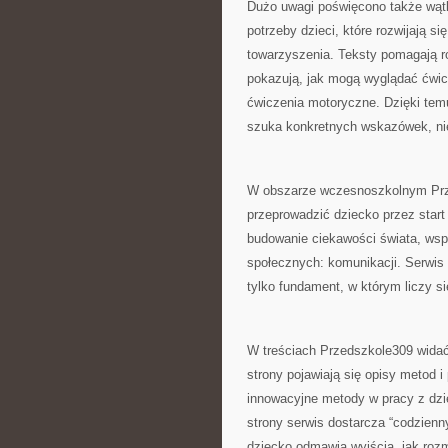
Dużo uwagi poświęcono także wątk
potrzeby dzieci, które rozwijają s
towarzyszenia. Teksty pomagają r
pokazują, jak mogą wyglądać ćwic
ćwiczenia motoryczne. Dzięki temu
szuka konkretnych wskazówek, nie 
W obszarze wczesnoszkolnym Prze
przeprowadzić dziecko przez start 
budowanie ciekawości świata, wspi
społecznych: komunikacji. Serwis
tylko fundament, w którym liczy si
W treściach Przedszkole309 widać 
strony pojawiają się opisy metod i
innowacyjne metody w pracy z dzie
strony serwis dostarcza “codzienn
dziecko odmawia wyjścia, jak roz