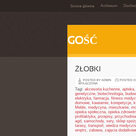
Archiwum
Docho
Strona główna
GOŚĆ
ŻŁOBKI
POSTED BY ADMIN
POSTED ON
WYŁĄCZONA
Tagi:
akcesoria kuchenne
,
apteka
genetyczne
,
biotechnologia
,
budow
elektryka
,
farmacja
,
fitness medy
domowe
,
kawiarnie
,
korepetycje
,
k
Meble
,
medycyna
,
mieszkanie
,
mo
opieka społeczna
,
opieka zdrowot
profilaktyka
,
przepisy
,
przychodnia
agd
,
samochody
,
sery
,
sklep spoż
tarasy
,
transport
,
wiedza medyczn
wnętrz
,
zabawa
,
zajęcia dodatkow