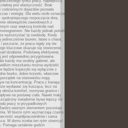
spółczesnego rynku pracy. Największą
 zdalnej jest elastyczność. Brak
i codziennych dojazdów pozwala
zas i energię. Dla wielu osób oznacza
 spokojniejszego rozpoczęcia dnia,
enie obowiązków zawodowych z
innym oraz większą kontrolę nad
monogramem. Nie każdy jednak potrafi
rze wykorzystać tę swobodę. Kiedy
ę jednocześnie biurem, łatwo o chaos,
 i poczucie, że praca nigdy się nie
ego kluczowe okazuje się stworzenie
sad działania. Podstawą efektywnej
j jest odpowiednio przygotowana
Nie każdy ma osobny gabinet, ale
wielkim mieszkaniu można wydzielić
re będzie kojarzyło się wyłącznie z
ne biurko, dobre krzesło, właściwe
i porządek na stanowisku mają
yw na koncentrację. Praca z kanapy
oże wydawać się kusząca, lecz na
 obniża komfort, rozmywa granice i
wpływa na postawę ciała. Nawet mały
 urządzony świadomie bywa lepszy niż
oda pracy w przypadkowych
Bardzo ważnym elementem pozostaje
nia. W biurze rytm wyznaczają często
obecność współpracowników i sama
sca. W domu trzeba ten rytm stworzyć
e. Pomaga ustalenie godzin