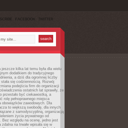
SCRIBE
FACEBOOK
TWITTER
 jeszcze kilka lat temu była dla wielu
yjnym dodatkiem do tradycyjnego
dnienia, a dziś dla ogromnej liczby
stała się codziennością. Rozwój
 zmiana podejścia firm do organizacji
oświadczenia ostatnich lat sprawiły, że
o przestało być ciekawostką, a
ić rolę pełnoprawnego miejsca
a obowiązków zawodowych. Dla
acza to większą swobodę, dla innych
iązane z samodyscypliną, organizacją
ieleniem życia prywatnego od
 Bez względu na ocenę, jedno jest
 zdalna na trwałe wpisała się w