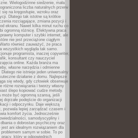
czne. Wielogodzinne siedzenie, mała
i ograniczona liczba naturalnych przerw
 się na kręgosłupie, wzroku oraz
cji. Dlatego tak istotne są krótkie
czenia rozciągające, zmiana pozycji i
d ekranu. Nawet kilka minut ruchu co
obi ogromną różnicę. Efektywna praca
sprawny komputer i szybki internet, ale
 które nie jest przeciążone ciągłym
Warto również zauważyć, że praca
la wszystkich wygląda tak samo.
cjonuje programista, inaczej copywriter,
afik, konsultant czy nauczyciel
zajęcia online. Każda branża ma
eby, własne narzędzia i odmienne
 Dlatego nie istnieje jeden uniwersalny
kuteczne działanie z domu. Najlepsze
iąga się wtedy, gdy człowiek obserwuje
uje różne rozwiązania i tworzy własny
iast ślepo kopiować cudze metody.
a może być ogromną szansą, jeśli
ej dojrzałe podejście do organizacji
kacji i odpoczynku. Daje większą
, pozwala lepiej zarządzać czasem i
wia komfort życia. Jednocześnie
wiedzialności, samodyscypliny i
dbania o dobrostan psychiczny oraz
e jest ani idealnym rozwiązaniem dla
i problemem samym w sobie. To po
 pracy, który w odpowiednich