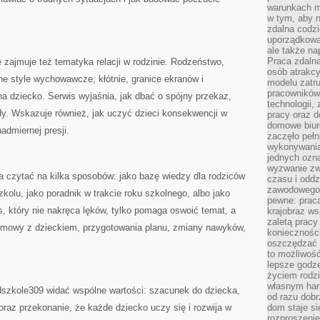
warunkach m
w tym, aby 
zdalna codz
uporządkowa
ale także n
Praca zdalna
zajmuje też tematyka relacji w rodzinie. Rodzeństwo,
osób atrakc
e style wychowawcze, kłótnie, granice ekranów i
modelu zatru
pracowników 
na dziecko. Serwis wyjaśnia, jak dbać o spójny przekaz,
technologii,
dy. Wskazuje również, jak uczyć dzieci konsekwencji w
pracy oraz d
domowe biur
dmiernej presji.
zaczęło pełn
wykonywani
jednych ozn
wyzwanie zw
czytać na kilka sposobów: jako bazę wiedzy dla rodziców
czasu i oddz
zawodowego.
kolu, jako poradnik w trakcie roku szkolnego, albo jako
pewne: praca
s, który nie nakręca lęków, tylko pomaga oswoić temat, a
krajobraz w
zaletą pracy
rozmowy z dzieckiem, przygotowania planu, zmiany nawyków,
koniecznośc
oszczędzać c
to możliwość
lepsze godz
życiem rodz
własnym har
dszkole309 widać wspólne wartości: szacunek do dziecka,
od razu dob
oraz przekonanie, że każde dziecko uczy się i rozwija w
dom staje si
rozproszenie