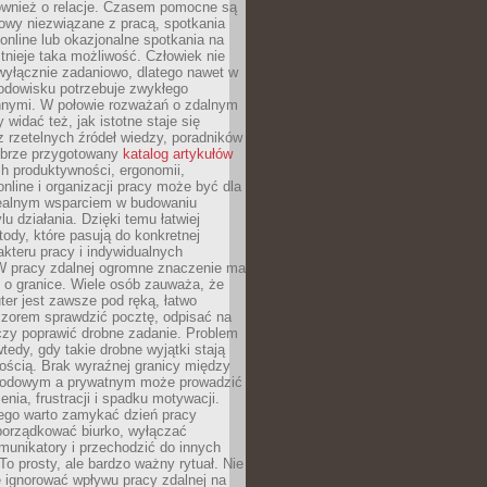
również o relacje. Czasem pomocne są
owy niezwiązane z pracą, spotkania
 online lub okazjonalne spotkania na
istnieje taka możliwość. Człowiek nie
wyłącznie zadaniowo, dlatego nawet w
odowisku potrzebuje zwykłego
innymi. W połowie rozważań o zdalnym
 widać też, jak istotne staje się
z rzetelnych źródeł wiedzy, poradników
dobrze przygotowany
katalog artykułów
h produktywności, ergonomii,
nline i organizacji pracy może być dla
realnym wsparciem w budowaniu
lu działania. Dzięki temu łatwiej
ody, które pasują do konkretnej
akteru pracy i indywidualnych
 W pracy zdalnej ogromne znaczenie ma
 o granice. Wiele osób zauważa, że
er jest zawsze pod ręką, łatwo
czorem sprawdzić pocztę, odpisać na
zy poprawić drobne zadanie. Problem
wtedy, gdy takie drobne wyjątki stają
ością. Brak wyraźnej granicy między
odowym a prywatnym może prowadzić
nia, frustracji i spadku motywacji.
tego warto zamykać dzień pracy
porządkować biurko, wyłączać
unikatory i przechodzić do innych
To prosty, ale bardzo ważny rytuał. Nie
 ignorować wpływu pracy zdalnej na