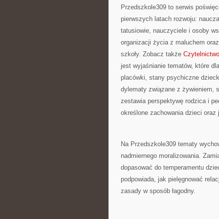
Przedszkole309 to serwis poświęc
pierwszych latach rozwoju: naucz
tatusiowie, nauczyciele i osoby w
organizacji życia z maluchem oraz
szkoły. Zobacz także
Czytelnictwo 
jest wyjaśnianie tematów, które dl
placówki, stany psychiczne dzieck
dylematy związane z żywieniem, s
zestawia perspektywę rodzica i pe
określone zachowania dzieci oraz
Na Przedszkole309 tematy wychow
nadmiernego moralizowania. Zamia
dopasować do temperamentu dziecka
podpowiada, jak pielęgnować relac
zasady w sposób łagodny.