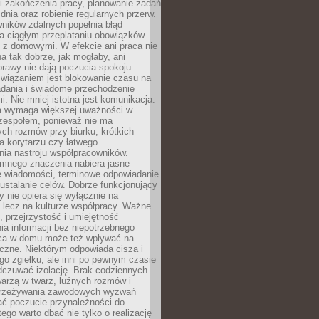
i zakończenia pracy, planowanie zadań
dnia oraz robienie regularnych przerw.
ników zdalnych popełnia błąd
a ciągłym przeplataniu obowiązków
z domowymi. W efekcie ani praca nie
a tak dobrze, jak mogłaby, ani
rawy nie dają poczucia spokoju.
wiązaniem jest blokowanie czasu na
adania i świadome przechodzenie
i. Nie mniej istotna jest komunikacja.
a wymaga większej uważności w
 zespołem, ponieważ nie ma
ch rozmów przy biurku, krótkich
na korytarzu czy łatwego
ia nastroju współpracowników.
omnego znaczenia nabiera jasne
e wiadomości, terminowe odpowiadanie
 ustalanie celów. Dobrze funkcjonujący
y nie opiera się wyłącznie na
 lecz na kulturze współpracy. Ważne
e, przejrzystość i umiejętność
a informacji bez niepotrzebnego
ca w domu może też wpływać na
eczne. Niektórym odpowiada cisza i
go zgiełku, ale inni po pewnym czasie
dczuwać izolację. Brak codziennych
arzą w twarz, luźnych rozmów i
przeżywania zawodowych wyzwań
ać poczucie przynależności do
tego warto dbać nie tylko o realizację