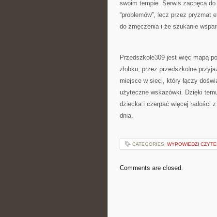
swoim tempie. Serwis zachęca do 
“problemów”, lecz przez pryzmat 
do zmęczenia i że szukanie wsparci
Przedszkole309 jest więc mapą po
żłobku, przez przedszkolne przyjaź
miejsce w sieci, który łączy dośw
użyteczne wskazówki. Dzięki temu
dziecka i czerpać więcej radości 
dnia.
CATEGORIES:
WYPOWIEDZI CZYT
Comments are closed.