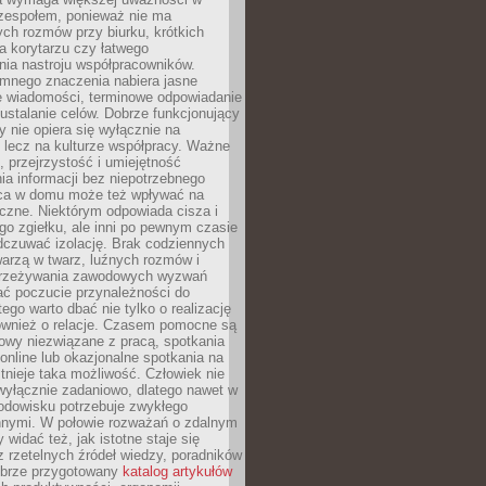
 zespołem, ponieważ nie ma
ch rozmów przy biurku, krótkich
na korytarzu czy łatwego
ia nastroju współpracowników.
omnego znaczenia nabiera jasne
e wiadomości, terminowe odpowiadanie
 ustalanie celów. Dobrze funkcjonujący
y nie opiera się wyłącznie na
 lecz na kulturze współpracy. Ważne
e, przejrzystość i umiejętność
a informacji bez niepotrzebnego
ca w domu może też wpływać na
eczne. Niektórym odpowiada cisza i
go zgiełku, ale inni po pewnym czasie
dczuwać izolację. Brak codziennych
arzą w twarz, luźnych rozmów i
przeżywania zawodowych wyzwań
ać poczucie przynależności do
tego warto dbać nie tylko o realizację
również o relacje. Czasem pomocne są
owy niezwiązane z pracą, spotkania
 online lub okazjonalne spotkania na
istnieje taka możliwość. Człowiek nie
wyłącznie zadaniowo, dlatego nawet w
odowisku potrzebuje zwykłego
innymi. W połowie rozważań o zdalnym
 widać też, jak istotne staje się
z rzetelnych źródeł wiedzy, poradników
dobrze przygotowany
katalog artykułów