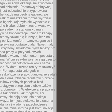
ego kluczowe okazuje się stworzenie
sad działania. Podstawą efektywnej
j jest odpowiednio przygotowana
Nie każdy ma osobny gabinet, ale
wielkim mieszkaniu można wydzielić
re będzie kojarzyło się wyłącznie z
ne biurko, dobre krzesło, właściwe
i porządek na stanowisku mają
yw na koncentrację. Praca z kanapy
oże wydawać się kusząca, lecz na
 obniża komfort, rozmywa granice i
wpływa na postawę ciała. Nawet mały
 urządzony świadomie bywa lepszy niż
oda pracy w przypadkowych
Bardzo ważnym elementem pozostaje
nia. W biurze rytm wyznaczają często
obecność współpracowników i sama
sca. W domu trzeba ten rytm stworzyć
e. Pomaga ustalenie godzin
i zakończenia pracy, planowanie zadań
dnia oraz robienie regularnych przerw.
ników zdalnych popełnia błąd
a ciągłym przeplataniu obowiązków
z domowymi. W efekcie ani praca nie
a tak dobrze, jak mogłaby, ani
rawy nie dają poczucia spokoju.
wiązaniem jest blokowanie czasu na
adania i świadome przechodzenie
i. Nie mniej istotna jest komunikacja.
a wymaga większej uważności w