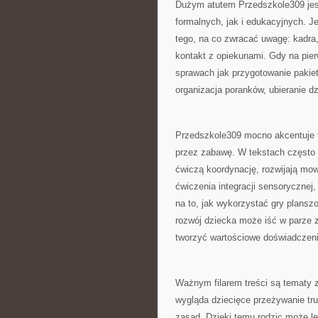
Dużym atutem Przedszkole309 jest
formalnych, jak i edukacyjnych. Je
tego, na co zwracać uwagę: kadra,
kontakt z opiekunami. Gdy na pie
sprawach jak przygotowanie pakiet
organizacja poranków, ubieranie 
Przedszkole309 mocno akcentuje t
przez zabawę. W tekstach często 
ćwiczą koordynację, rozwijają mow
ćwiczenia integracji sensorycznej
na to, jak wykorzystać gry plansz
rozwój dziecka może iść w parze 
tworzyć wartościowe doświadczeni
Ważnym filarem treści są tematy 
wygląda dziecięce przeżywanie tru
zasad. Dzięki temu rodzic może le