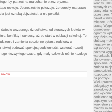
tego, by patrzeć na malucha nie przez pryzmat
kończy. Dlat
własnych za
etapu rozwoju. Jednocześnie pokazuje, że dorosły ma prawo
pracy zdalne
a jest oznaką dojrzałości, a nie porażki.
przestrzeń. 
nawet w nie
miejsce, któ
pracą. Wygod
oświetlenie 
 świecie wczesnego dzieciństwa: od pierwszych kroków w
ogromny wpł
nie, konflikty i sukcesy, aż po start w edukacji szkolnej. To
czy łóżka m
dłuższą metę
iadczenie i zamienia codzienne pytania rodziców w
negatywnie 
 łatwiej budować spokojną codzienność, wspierać rozwój
kąt roboczy
pozorna wyg
z tego niezwykłego czasu, gdy mały człowiek rośnie każdego
warunkach. 
planowanie d
spotkania, 
zmiana miej
samodzielni
rozpoczęcia 
ELNIKÓW
na początku 
Wielu pracow
polegający n
zawodowych 
jest wykonan
codzienne sp
Lepszym roz
konkretne z
między rolam
Praca zdaln