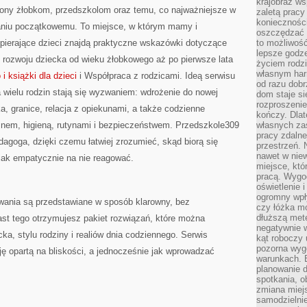
krajobraz w
ony żłobkom, przedszkolom oraz temu, co najważniejsze w
zaletą pracy
koniecznośc
aniu początkowemu. To miejsce, w którym mamy i
oszczędzać c
spierające dzieci znajdą praktyczne wskazówki dotyczące
to możliwość
lepsze godz
 rozwoju dziecka od wieku żłobkowego aż po pierwsze lata
życiem rodz
własnym har
i książki dla dzieci
i Współpraca z rodzicami. Ideą serwisu
od razu dob
a wielu rodzin stają się wyzwaniem: wdrożenie do nowej
dom staje si
rozproszenie
a, granice, relacja z opiekunami, a także codzienne
kończy. Dlat
nem, higieną, rutynami i bezpieczeństwem. Przedszkole309
własnych za
pracy zdalne
dagoga, dzięki czemu łatwiej zrozumieć, skąd biorą się
przestrzeń. 
nawet w nie
 jak empatycznie na nie reagować.
miejsce, któ
pracą. Wygod
oświetlenie 
ogromny wpł
ania są przedstawiane w sposób klarowny, bez
czy łóżka m
dłuższą metę
st tego otrzymujesz pakiet rozwiązań, które można
negatywnie 
, stylu rodziny i realiów dnia codziennego. Serwis
kąt roboczy
pozorna wyg
ję opartą na bliskości, a jednocześnie jak wprowadzać
warunkach. 
planowanie d
spotkania, 
zmiana miej
samodzielni