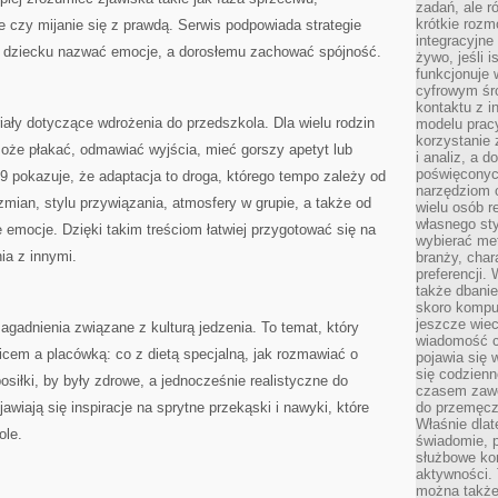
zadań, ale 
krótkie rozm
 czy mijanie się z prawdą. Serwis podpowiada strategie
integracyjne
ą dziecku nazwać emocje, a dorosłemu zachować spójność.
żywo, jeśli 
funkcjonuje 
cyfrowym śr
kontaktu z 
ały dotyczące wdrożenia do przedszkola. Dla wielu rodzin
modelu pracy
korzystanie 
może płakać, odmawiać wyjścia, mieć gorszy apetyt lub
i analiz, a 
poświęconyc
 pokazuje, że adaptacja to droga, którego tempo zależy od
narzędziom o
mian, stylu przywiązania, atmosfery w grupie, a także od
wielu osób 
własnego sty
e emocje. Dzięki takim treściom łatwiej przygotować się na
wybierać met
ia z innymi.
branży, char
preferencji.
także dbanie
skoro komput
jeszcze wie
gadnienia związane z kulturą jedzenia. To temat, który
wiadomość c
icem a placówką: co z dietą specjalną, jak rozmawiać o
pojawia się 
się codzienn
siłki, by były zdrowe, a jednocześnie realistyczne do
czasem zaw
awiają się inspiracje na sprytne przekąski i nawyki, które
do przemęcze
Właśnie dla
ole.
świadomie, 
służbowe kom
aktywności. 
można także