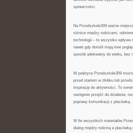
sprawczości.
Na Przedszkole309 ważne miejsce 
różnice między rodzicami, odmienn
technologii – to wszystko wpływa 
nawet gdy dorośli mają inne poglą
sposób adekwatny do wieku, bez na
W praktyce Przedszkole309 można 
przed startem w żłobku lub przedsz
inspirację do aktywności. To serwi
następnie przejść do działania: 
poprawy komunikacji z placówką.
W tle wszystkich materiałów Prze
dialog między rodziną a placówką 