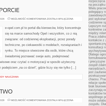
rozpoczęcia 
na początku 
Wielu pracow
PORCIE
polegający n
zawodowych 
jest wykonan
OPEL
2026
MOŻLIWOŚĆ KOMENTOWANIA
ZOSTAŁA WYŁĄCZONA
W
codzienne sp
MOTORSPORCIE
Lepszym roz
e-opel.com.pl to portal dla kierowców, który koncentruje
konkretne z
między rolam
się na marce samochody Opel i wszystkim, co z nią
Praca zdaln
związane: od codziennej eksploatacji, przez porady
kontakcie z
spontaniczny
techniczne, po ciekawostki o modelach, rozwiązaniach i
konsultacji 
rynku. To miejsce stworzone dla osób, które chcą
wychwytywan
Dlatego ogr
świadomiej poznawać swoje auto, podejmować
formułowani
i precyzyjne
rwisowe oraz czytać o motoryzacji w sposób użyteczny.
zespół zdaln
podejściem „na co dzień”, gdzie liczy się nie tylko […]
narzędziach,
jest zaufani
przekazywani
ODY NAUCZANIA
chaosu. Pra
relacje społ
brak biurowe
zaczynają o
STWO
kontaktów tw
wspólnego 
ROWER
może osłabi
2026
MOŻLIWOŚĆ KOMENTOWANIA
ZOSTAŁA WYŁĄCZONA
I
zespołu. Dla
KOLARSTWO