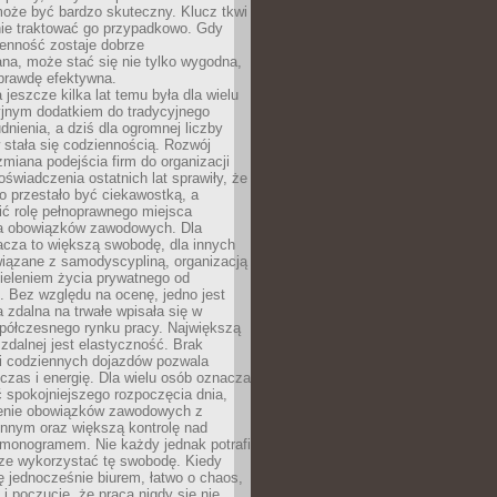
oże być bardzo skuteczny. Klucz tkwi
nie traktować go przypadkowo. Gdy
ienność zostaje dobrze
na, może stać się nie tylko wygodna,
aprawdę efektywna.
 jeszcze kilka lat temu była dla wielu
yjnym dodatkiem do tradycyjnego
dnienia, a dziś dla ogromnej liczby
stała się codziennością. Rozwój
 zmiana podejścia firm do organizacji
oświadczenia ostatnich lat sprawiły, że
o przestało być ciekawostką, a
ić rolę pełnoprawnego miejsca
a obowiązków zawodowych. Dla
acza to większą swobodę, dla innych
iązane z samodyscypliną, organizacją
ieleniem życia prywatnego od
 Bez względu na ocenę, jedno jest
 zdalna na trwałe wpisała się w
spółczesnego rynku pracy. Największą
 zdalnej jest elastyczność. Brak
i codziennych dojazdów pozwala
zas i energię. Dla wielu osób oznacza
 spokojniejszego rozpoczęcia dnia,
enie obowiązków zawodowych z
innym oraz większą kontrolę nad
monogramem. Nie każdy jednak potrafi
rze wykorzystać tę swobodę. Kiedy
ę jednocześnie biurem, łatwo o chaos,
 i poczucie, że praca nigdy się nie