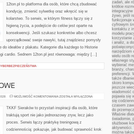
zadań, ale 
12ton.pl to platforma dla osób, które chcą zbudować
krótkie rozm
integracyjne
kondycję, zmienić sylwetkę oraz wkręcić się w
żywo, jeśli 
kolarstwo. To serwis, w którym fitness łączy się z
funkcjonuje 
cyfrowym śr
higieną życia, a podejście do celów jest oparte na
kontaktu z 
konsekwencji. Jeśli szukasz konkretów albo chcesz
modelu pracy
korzystanie 
uporządkować swoje nawyki, tutaj znajdziesz pomysły
i analiz, a 
poświęconyc
 do ideałów z plakatu. Kategorie dla każdego to Historie
narzędziom o
ngi cardio. Sednem 12ton.pl jest równowaga: między […]
wielu osób 
własnego sty
wybierać met
CYBERBEZPIECZEŃSTWA
branży, char
preferencji.
także dbanie
skoro komput
NOWE
jeszcze wie
wiadomość c
pojawia się 
SPORTY
2026
MOŻLIWOŚĆ KOMENTOWANIA
ZOSTAŁA WYŁĄCZONA
DRUŻYNOWE
się codzienn
czasem zaw
TKKF Sieraków to przystań inspiracji dla osób, które
do przemęcze
Właśnie dla
traktują sport nie jako jednorazowy zryw, lecz jako
świadomie, 
proces. Serwis łączy praktykę treningową z
służbowe kom
aktywności. 
codziennością: pokazuje, jak budować sprawność krok
można także