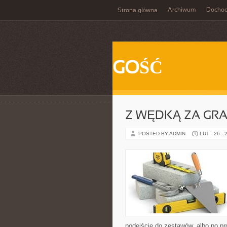
Archiwum
Docho
Strona główna
GOŚĆ
Z WĘDKĄ ZA GRA
POSTED BY ADMIN
LUT - 26 - 
podejście do zestawów, albo po pro