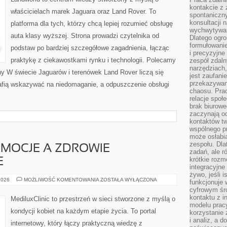
kontakcie z
właścicielach marek Jaguara oraz Land Rover. To
spontaniczny
konsultacji 
platforma dla tych, którzy chcą lepiej rozumieć obsługę
wychwytywan
auta klasy wyższej. Strona prowadzi czytelnika od
Dlatego ogr
formułowani
podstaw po bardziej szczegółowe zagadnienia, łącząc
i precyzyjne
praktykę z ciekawostkami rynku i technologii. Polecamy
zespół zdaln
narzędziach,
ny W świecie Jaguarów i terenówek Land Rover liczą się
jest zaufani
przekazywani
rafią wskazywać na niedomaganie, a odpuszczenie obsługi
chaosu. Pra
relacje społ
brak biurowe
zaczynają o
kontaktów tw
wspólnego 
może osłabi
zespołu. Dla
EMOCJE A ZDROWIE
zadań, ale 
krótkie rozm
E
integracyjne
żywo, jeśli 
PSYCHOLOGIA
2026
MOŻLIWOŚĆ KOMENTOWANIA
ZOSTAŁA WYŁĄCZONA
funkcjonuje 
I
cyfrowym śr
EMOCJE
A
kontaktu z 
MediluxClinic to przestrzeń w sieci stworzone z myślą o
ZDROWIE
modelu pracy
GINEKOLOGICZNE
kondycji kobiet na każdym etapie życia. To portal
korzystanie 
i analiz, a 
internetowy, który łączy praktyczną wiedzę z