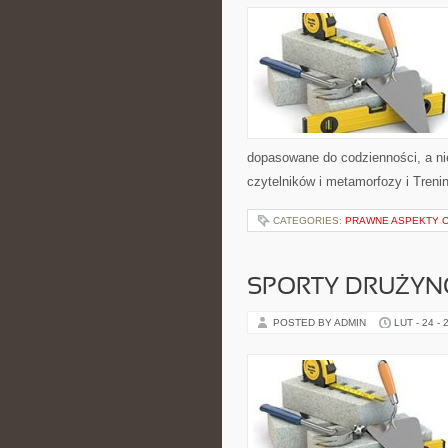
dopasowane do codzienności, a nie
czytelników i metamorfozy i Treni
CATEGORIES:
PRAWNE ASPEKTY 
SPORTY DRUŻY
POSTED BY ADMIN
LUT - 24 - 