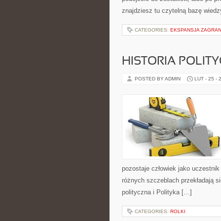
znajdziesz tu czytelną bazę wiedz
CATEGORIES:
EKSPANSJA ZAGRAN
HISTORIA POLIT
POSTED BY ADMIN
LUT - 25 - 
pozostaje człowiek jako uczestnik
różnych szczeblach przekładają si
polityczna i Polityka […]
CATEGORIES:
ROLKI