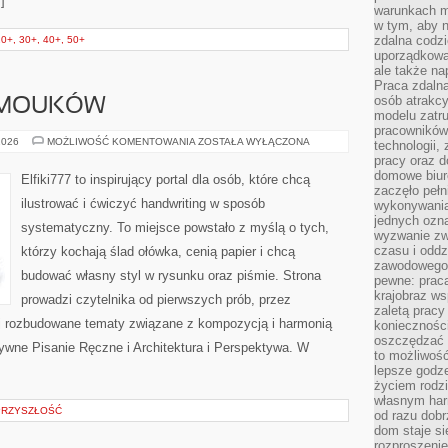
]
warunkach m
w tym, aby 
zdalna codz
+, 30+, 40+, 50+
uporządkowa
ale także n
Praca zdalna
osób atrakc
AMOUKÓW
modelu zatru
pracowników 
PORADY
2026
MOŻLIWOŚĆ KOMENTOWANIA
ZOSTAŁA WYŁĄCZONA
technologii,
DLA
pracy oraz d
SAMOUKÓW
domowe biur
Elfiki777 to inspirujący portal dla osób, które chcą
zaczęło pełn
ilustrować i ćwiczyć handwriting w sposób
wykonywani
jednych ozn
systematyczny. To miejsce powstało z myślą o tych,
wyzwanie zw
czasu i oddz
którzy kochają ślad ołówka, cenią papier i chcą
zawodowego.
budować własny styl w rysunku oraz piśmie. Strona
pewne: praca
krajobraz w
prowadzi czytelnika od pierwszych prób, przez
zaletą pracy
ej rozbudowane tematy związane z kompozycją i harmonią
koniecznośc
oszczędzać c
ywne Pisanie Ręczne i Architektura i Perspektywa. W
to możliwość
lepsze godz
życiem rodz
własnym har
PRZYSZŁOŚĆ
od razu dob
dom staje si
rozproszenie