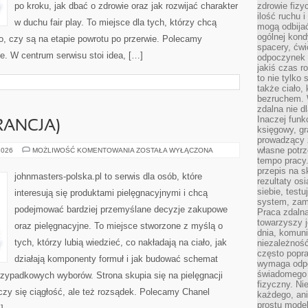
po kroku, jak dbać o zdrowie oraz jak rozwijać charakter
zdrowie fizy
ilość ruchu 
w duchu fair play. To miejsce dla tych, którzy chcą
mogą odbijać
ogólnej kondy
go, czy są na etapie powrotu po przerwie. Polecamy
spacery, ćwi
ne. W centrum serwisu stoi idea, […]
odpoczynek o
jakiś czas r
to nie tylko 
także ciało,
bezruchem. 
zdalna nie d
Inaczej funk
RANCJA)
księgowy, gr
prowadzący 
własne potrz
YVES
2026
MOŻLIWOŚĆ KOMENTOWANIA
ZOSTAŁA WYŁĄCZONA
ROCHER
tempo pracy.
(FRANCJA)
przepis na s
johnmasters-polska.pl to serwis dla osób, które
rezultaty os
siebie, test
interesują się produktami pielęgnacyjnymi i chcą
system, zam
podejmować bardziej przemyślane decyzje zakupowe
Praca zdaln
towarzyszy j
oraz pielęgnacyjne. To miejsce stworzone z myślą o
dnia, komuni
tych, którzy lubią wiedzieć, co nakładają na ciało, jak
niezależność
często popra
działają komponenty formuł i jak budować schemat
wymaga odpo
świadomego 
rzypadkowych wyborów. Strona skupia się na pielęgnacji
fizyczny. Ni
iczy się ciągłość, ale też rozsądek. Polecamy Chanel
każdego, an
prostu model