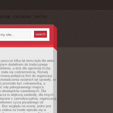
SCRIBE
FACEBOOK
TWITTER
 jeszcze kilka lat temu była dla wielu
yjnym dodatkiem do tradycyjnego
dnienia, a dziś dla ogromnej liczby
stała się codziennością. Rozwój
 zmiana podejścia firm do organizacji
oświadczenia ostatnich lat sprawiły, że
o przestało być ciekawostką, a
ić rolę pełnoprawnego miejsca
a obowiązków zawodowych. Dla
acza to większą swobodę, dla innych
iązane z samodyscypliną, organizacją
ieleniem życia prywatnego od
 Bez względu na ocenę, jedno jest
 zdalna na trwałe wpisała się w