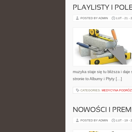
PLAYLISTY I POL
POSTED BY ADMIN
LUT - 21 - 
muzyka staje się tu bliższa i daje
stronie to Albumy i Płyty […]
CATEGORIES:
MEDYCYNA PODRÓŻ
NOWOŚCI I PREM
POSTED BY ADMIN
LUT - 19 - 