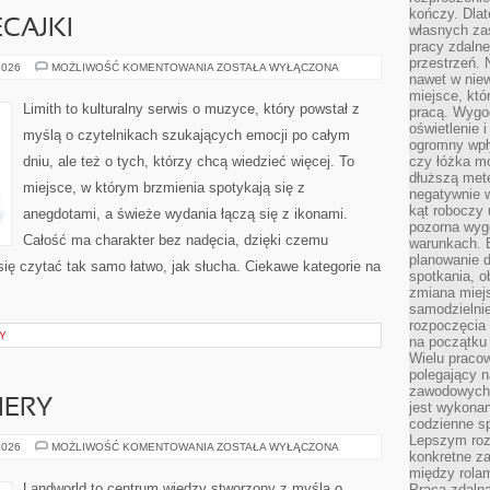
kończy. Dlat
ECAJKI
własnych za
pracy zdalne
przestrzeń. 
PLAYLISTY
2026
MOŻLIWOŚĆ KOMENTOWANIA
ZOSTAŁA WYŁĄCZONA
nawet w nie
I
POLECAJKI
miejsce, któ
Limith to kulturalny serwis o muzyce, który powstał z
pracą. Wygod
oświetlenie 
myślą o czytelnikach szukających emocji po całym
ogromny wpł
dniu, ale też o tych, którzy chcą wiedzieć więcej. To
czy łóżka m
dłuższą metę
miejsce, w którym brzmienia spotykają się z
negatywnie 
kąt roboczy
anegdotami, a świeże wydania łączą się z ikonami.
pozorna wyg
Całość ma charakter bez nadęcia, dzięki czemu
warunkach. 
planowanie d
 się czytać tak samo łatwo, jak słucha. Ciekawe kategorie na
spotkania, 
zmiana miej
samodzielni
rozpoczęcia 
Y
na początku 
Wielu pracow
polegający n
zawodowych 
IERY
jest wykonan
codzienne sp
Lepszym roz
NOWOŚCI
2026
MOŻLIWOŚĆ KOMENTOWANIA
ZOSTAŁA WYŁĄCZONA
konkretne z
I
PREMIERY
między rolam
Landworld to centrum wiedzy stworzony z myślą o
Praca zdaln