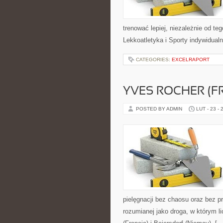
trenować lepiej, niezależnie od te
Lekkoatletyka i Sporty indywidual
CATEGORIES:
EXCELRAPORT
YVES ROCHER (F
POSTED BY ADMIN
LUT - 23 - 
pielęgnacji bez chaosu oraz bez p
rozumianej jako droga, w którym l