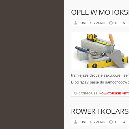
OPEL W MOTORS
POSTED BY ADMIN
LUT - 25 - 
trafniejsze decyzje zakupowe i se
Blog łączy pasję do samochodów z 
CATEGORIES:
NOWATORSKIE MET
ROWER I KOLAR
POSTED BY ADMIN
LUT - 24 - 