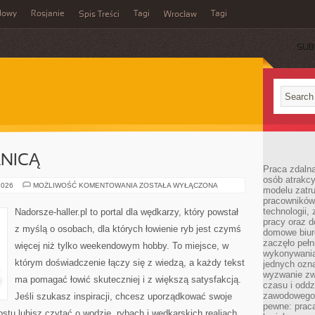
dowy
Rosjanie
Tagi
Tagi
Spis Treści
Wrocław
SUB
NICĄ
Praca zdalna
osób atrakc
Z
2026
MOŻLIWOŚĆ KOMENTOWANIA
ZOSTAŁA WYŁĄCZONA
modelu zatru
WĘDKĄ
pracowników 
ZA
GRANICĄ
technologii,
Nadorsze-haller.pl to portal dla wędkarzy, który powstał
pracy oraz d
z myślą o osobach, dla których łowienie ryb jest czymś
domowe biur
zaczęło pełn
więcej niż tylko weekendowym hobby. To miejsce, w
wykonywani
którym doświadczenie łączy się z wiedzą, a każdy tekst
jednych ozn
wyzwanie zw
ma pomagać łowić skuteczniej i z większą satysfakcją.
czasu i oddz
zawodowego.
Jeśli szukasz inspiracji, chcesz uporządkować swoje
pewne: praca
stu lubisz czytać o wodzie, rybach i wędkarskich realiach,