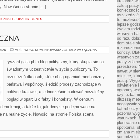
krajobraz w
zaletą pracy
y. Nowości na stronie […]
koniecznośc
oszczędzać c
ICZNA I GLOBALNY BIZNES
to możliwość
lepsze godz
życiem rodz
własnym har
YCZNA
od razu dob
dom staje si
rozproszenie
HISTORIA
2026
MOŻLIWOŚĆ KOMENTOWANIA
ZOSTAŁA WYŁĄCZONA
kończy. Dlat
POLITYCZNA
własnych za
ryszard-galla.pl to blog polityczny, który skupia się na
pracy zdalne
przestrzeń. 
świadomym uczestnictwie w życiu publicznym. To
nawet w nie
miejsce, któ
przestrzeń dla osób, które chcą ogarniać mechanizmy
pracą. Wygod
państwa i wspólnoty, śledzić procesy zachodzące w
oświetlenie 
ogromny wpł
polityce krajowej, a jednocześnie budować niezależny
czy łóżka m
pogląd w oparciu o fakty i konteksty. W centrum
dłuższą metę
negatywnie 
 demokracji, a także to, jak decyzje podejmowane na
kąt roboczy
pozorna wyg
ę na realne życie. Nowości na stronie Polska scena
warunkach. 
planowanie d
spotkania, 
zmiana miej
samodzielni