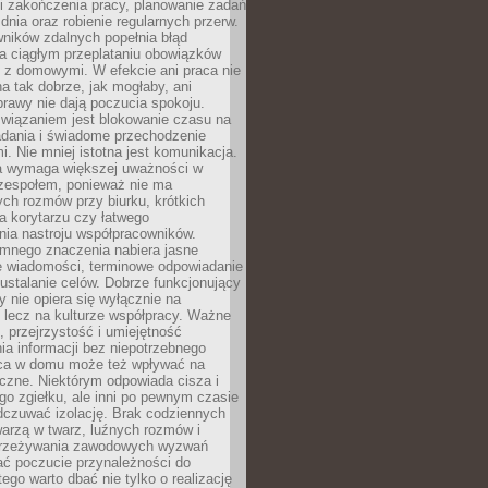
i zakończenia pracy, planowanie zadań
dnia oraz robienie regularnych przerw.
ników zdalnych popełnia błąd
a ciągłym przeplataniu obowiązków
z domowymi. W efekcie ani praca nie
a tak dobrze, jak mogłaby, ani
rawy nie dają poczucia spokoju.
wiązaniem jest blokowanie czasu na
adania i świadome przechodzenie
i. Nie mniej istotna jest komunikacja.
a wymaga większej uważności w
 zespołem, ponieważ nie ma
ch rozmów przy biurku, krótkich
na korytarzu czy łatwego
ia nastroju współpracowników.
omnego znaczenia nabiera jasne
e wiadomości, terminowe odpowiadanie
 ustalanie celów. Dobrze funkcjonujący
y nie opiera się wyłącznie na
 lecz na kulturze współpracy. Ważne
e, przejrzystość i umiejętność
a informacji bez niepotrzebnego
ca w domu może też wpływać na
eczne. Niektórym odpowiada cisza i
go zgiełku, ale inni po pewnym czasie
dczuwać izolację. Brak codziennych
arzą w twarz, luźnych rozmów i
przeżywania zawodowych wyzwań
ać poczucie przynależności do
tego warto dbać nie tylko o realizację