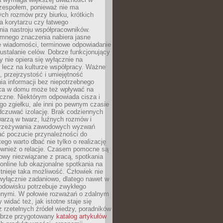
 zespołem, ponieważ nie ma
ch rozmów przy biurku, krótkich
na korytarzu czy łatwego
ia nastroju współpracowników.
omnego znaczenia nabiera jasne
e wiadomości, terminowe odpowiadanie
 ustalanie celów. Dobrze funkcjonujący
y nie opiera się wyłącznie na
 lecz na kulturze współpracy. Ważne
e, przejrzystość i umiejętność
a informacji bez niepotrzebnego
ca w domu może też wpływać na
eczne. Niektórym odpowiada cisza i
go zgiełku, ale inni po pewnym czasie
dczuwać izolację. Brak codziennych
arzą w twarz, luźnych rozmów i
przeżywania zawodowych wyzwań
ać poczucie przynależności do
tego warto dbać nie tylko o realizację
również o relacje. Czasem pomocne są
owy niezwiązane z pracą, spotkania
 online lub okazjonalne spotkania na
istnieje taka możliwość. Człowiek nie
wyłącznie zadaniowo, dlatego nawet w
odowisku potrzebuje zwykłego
innymi. W połowie rozważań o zdalnym
 widać też, jak istotne staje się
z rzetelnych źródeł wiedzy, poradników
dobrze przygotowany
katalog artykułów