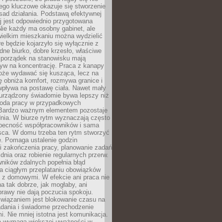
ego kluczowe okazuje się stworzenie
sad działania. Podstawą efektywnej
j jest odpowiednio przygotowana
Nie każdy ma osobny gabinet, ale
wielkim mieszkaniu można wydzielić
re będzie kojarzyło się wyłącznie z
ne biurko, dobre krzesło, właściwe
i porządek na stanowisku mają
yw na koncentrację. Praca z kanapy
oże wydawać się kusząca, lecz na
 obniża komfort, rozmywa granice i
wpływa na postawę ciała. Nawet mały
 urządzony świadomie bywa lepszy niż
oda pracy w przypadkowych
Bardzo ważnym elementem pozostaje
nia. W biurze rytm wyznaczają często
obecność współpracowników i sama
sca. W domu trzeba ten rytm stworzyć
e. Pomaga ustalenie godzin
i zakończenia pracy, planowanie zadań
dnia oraz robienie regularnych przerw.
ników zdalnych popełnia błąd
a ciągłym przeplataniu obowiązków
z domowymi. W efekcie ani praca nie
a tak dobrze, jak mogłaby, ani
rawy nie dają poczucia spokoju.
wiązaniem jest blokowanie czasu na
adania i świadome przechodzenie
i. Nie mniej istotna jest komunikacja.
a wymaga większej uważności w