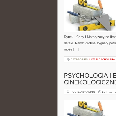
Rynek i Ceny i Motoryzacyjne Iko
detale. Nawet drobne sygnały pot
może […]
CATEGORIES:
LATAJACACHOLERA
PSYCHOLOGIA I 
GINEKOLOGICZN
POSTED BY ADMIN
LUT - 18 - 