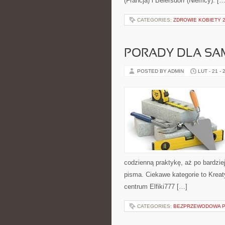
(Francja) i Beiersdorf (Niemcy). […
CATEGORIES:
ZDROWIE KOBIETY 20
PORADY DLA S
POSTED BY ADMIN
LUT - 21 - 
codzienną praktykę, aż po bardzi
pisma. Ciekawe kategorie to Kreat
centrum Elfiki777 […]
CATEGORIES:
BEZPRZEWODOWA 