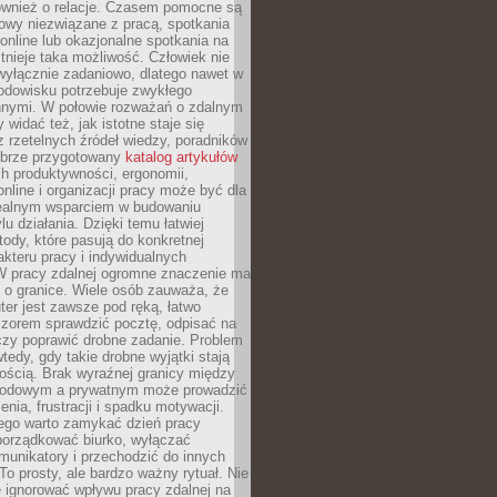
również o relacje. Czasem pomocne są
owy niezwiązane z pracą, spotkania
 online lub okazjonalne spotkania na
istnieje taka możliwość. Człowiek nie
wyłącznie zadaniowo, dlatego nawet w
odowisku potrzebuje zwykłego
innymi. W połowie rozważań o zdalnym
 widać też, jak istotne staje się
z rzetelnych źródeł wiedzy, poradników
dobrze przygotowany
katalog artykułów
h produktywności, ergonomii,
nline i organizacji pracy może być dla
realnym wsparciem w budowaniu
lu działania. Dzięki temu łatwiej
ody, które pasują do konkretnej
akteru pracy i indywidualnych
 W pracy zdalnej ogromne znaczenie ma
 o granice. Wiele osób zauważa, że
er jest zawsze pod ręką, łatwo
czorem sprawdzić pocztę, odpisać na
zy poprawić drobne zadanie. Problem
wtedy, gdy takie drobne wyjątki stają
ością. Brak wyraźnej granicy między
odowym a prywatnym może prowadzić
nia, frustracji i spadku motywacji.
tego warto zamykać dzień pracy
porządkować biurko, wyłączać
unikatory i przechodzić do innych
To prosty, ale bardzo ważny rytuał. Nie
 ignorować wpływu pracy zdalnej na