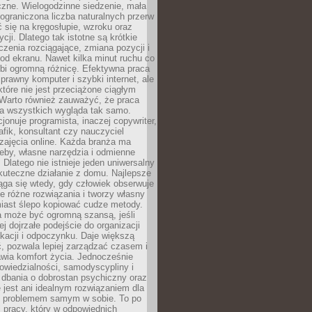
czne. Wielogodzinne siedzenie, mała
i ograniczona liczba naturalnych przerw
 się na kręgosłupie, wzroku oraz
cji. Dlatego tak istotne są krótkie
czenia rozciągające, zmiana pozycji i
d ekranu. Nawet kilka minut ruchu co
obi ogromną różnicę. Efektywna praca
sprawny komputer i szybki internet, ale
 które nie jest przeciążone ciągłym
Warto również zauważyć, że praca
la wszystkich wygląda tak samo.
cjonuje programista, inaczej copywriter,
afik, konsultant czy nauczyciel
zajęcia online. Każda branża ma
eby, własne narzędzia i odmienne
 Dlatego nie istnieje jeden uniwersalny
kuteczne działanie z domu. Najlepsze
iąga się wtedy, gdy człowiek obserwuje
uje różne rozwiązania i tworzy własny
iast ślepo kopiować cudze metody.
a może być ogromną szansą, jeśli
ej dojrzałe podejście do organizacji
kacji i odpoczynku. Daje większą
, pozwala lepiej zarządzać czasem i
wia komfort życia. Jednocześnie
wiedzialności, samodyscypliny i
dbania o dobrostan psychiczny oraz
e jest ani idealnym rozwiązaniem dla
i problemem samym w sobie. To po
 pracy, który w odpowiednich