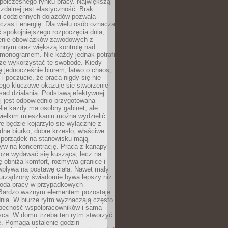
spółczesnego rynku pracy. Największą
 zdalnej jest elastyczność. Brak
i codziennych dojazdów pozwala
zas i energię. Dla wielu osób oznacza
 spokojniejszego rozpoczęcia dnia,
enie obowiązków zawodowych z
innym oraz większą kontrolę nad
monogramem. Nie każdy jednak potrafi
rze wykorzystać tę swobodę. Kiedy
ę jednocześnie biurem, łatwo o chaos,
 i poczucie, że praca nigdy się nie
ego kluczowe okazuje się stworzenie
sad działania. Podstawą efektywnej
j jest odpowiednio przygotowana
Nie każdy ma osobny gabinet, ale
wielkim mieszkaniu można wydzielić
re będzie kojarzyło się wyłącznie z
ne biurko, dobre krzesło, właściwe
i porządek na stanowisku mają
yw na koncentrację. Praca z kanapy
oże wydawać się kusząca, lecz na
 obniża komfort, rozmywa granice i
wpływa na postawę ciała. Nawet mały
 urządzony świadomie bywa lepszy niż
oda pracy w przypadkowych
Bardzo ważnym elementem pozostaje
nia. W biurze rytm wyznaczają często
obecność współpracowników i sama
sca. W domu trzeba ten rytm stworzyć
e. Pomaga ustalenie godzin