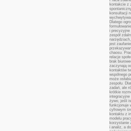
kontakcie z
spontaniczny
konsultacji 
wychwytywan
Dlatego ogr
formułowani
i precyzyjne
zespół zdaln
narzędziach,
jest zaufani
przekazywani
chaosu. Pra
relacje społ
brak biurowe
zaczynają o
kontaktów tw
wspólnego 
może osłabi
zespołu. Dla
zadań, ale 
krótkie rozm
integracyjne
żywo, jeśli 
funkcjonuje 
cyfrowym śr
kontaktu z 
modelu pracy
korzystanie 
i analiz, a 