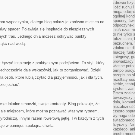
zdrowie fizy
ilość ruchu 
mogą odbijać
ogólnej kondy
spacery, ćwi
mom wypoczynku, dlatego blog pokazuje zarówno miejsca na
odpoczynek o
niwy spacer. Pojawiają się inspiracje do niespiesznych
jakiś czas r
to nie tylko 
nych tras. Jednego dnia możesz odkrywać punkty
także ciało,
bezruchem. 
siąść nad wodą.
zdalna nie d
Inaczej funk
księgowy, gr
prowadzący 
 łączyć inspirację z praktycznym podejściem. To styl, który
własne potrz
jednocześnie daje wskazówki, jak to zorganizować. Dzięki
tempo pracy.
przepis na s
 osób, które lubią czytać dla przyjemności, jak i dla tych,
rezultaty os
siebie, test
zie jechać”.
system, zam
Praca zdaln
towarzyszy j
dnia, komuni
woje lokalne smaczki, swoje kontrasty. Blog pokazuje, że
niezależność
em, ale miejscem, które można poznawać własnym rytmem.
często popra
wymaga odpo
zyrodniczą, innym razem rowerową pętlę. I w każdym z tych
świadomego 
fizyczny. Ni
aje w pamięci: spokojna chwila.
każdego, an
prostu model