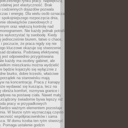
spółczesnego rynku pracy. Największą
 zdalnej jest elastyczność. Brak
i codziennych dojazdów pozwala
zas i energię. Dla wielu osób oznacza
 spokojniejszego rozpoczęcia dnia,
enie obowiązków zawodowych z
innym oraz większą kontrolę nad
monogramem. Nie każdy jednak potrafi
rze wykorzystać tę swobodę. Kiedy
ę jednocześnie biurem, łatwo o chaos,
 i poczucie, że praca nigdy się nie
ego kluczowe okazuje się stworzenie
sad działania. Podstawą efektywnej
j jest odpowiednio przygotowana
Nie każdy ma osobny gabinet, ale
wielkim mieszkaniu można wydzielić
re będzie kojarzyło się wyłącznie z
ne biurko, dobre krzesło, właściwe
i porządek na stanowisku mają
yw na koncentrację. Praca z kanapy
oże wydawać się kusząca, lecz na
 obniża komfort, rozmywa granice i
wpływa na postawę ciała. Nawet mały
 urządzony świadomie bywa lepszy niż
oda pracy w przypadkowych
Bardzo ważnym elementem pozostaje
nia. W biurze rytm wyznaczają często
obecność współpracowników i sama
sca. W domu trzeba ten rytm stworzyć
e. Pomaga ustalenie godzin