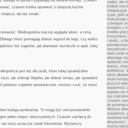
, dlatego w opisach pojawiają się lokalne klimaty. Czasem
zadań, ale 
krótkie rozm
bować, czasem krótka opowieść o tutejszej kuchni.
integracyjne
 miejsca, ale też smaki.
żywo, jeśli 
funkcjonuje 
cyfrowym śr
kontaktu z 
modelu pracy
onowość. Wielkopolska inaczej wygląda latem, a zimą
korzystanie 
Dlatego treści pomagają dobrać wyjazd do tego, czy wolisz
i analiz, a 
poświęconyc
Znajdziesz też sugestie, jak planować wycieczki w upał, żeby
narzędziom o
wielu osób 
własnego sty
wybierać met
branży, char
preferencji.
lkopolsce jest też dla osób, które lubią sprawdzalne
także dbanie
 stylu: jak uniknąć błędów, jak dobrać tempo, jak sprawdzić
skoro komput
jeszcze wie
li jedziesz zupełnie spontanicznie, możesz czuć, że masz
wiadomość c
pojawia się 
się codzienn
czasem zaw
do przemęcze
Właśnie dla
 które budują wyobraźnię. To mogą być mini-przewodniki
świadomie, 
egion pełen miejsc nieoczywistych. Czasem zachęcą do
służbowe kom
aktywności. 
ż nie musi oznaczać setek kilometrów. Wystarczy
można także