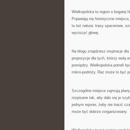
Wielkopolska to region o bogatej hi
Pojawiają się historyczne miejsca,
tu też natura: trasy spacerowe, sz
wyciszyć głowę.
Na blogu znajdziesz inspiracje dl
propozycje dla tych, którzy wolą 
pomiędzy. Wielkopolska potrafi by
mikro-podróży. Raz może to być p
Szczególne miejsce zajmują plany 
rozpisane tak, aby dało się je sz
jednym rejonie, żeby nie tracić c
może być dobrze zorganizowany.