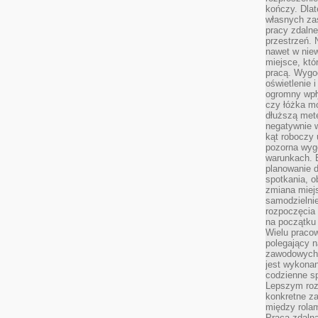
kończy. Dlat
własnych za
pracy zdalne
przestrzeń. 
nawet w nie
miejsce, któ
pracą. Wygod
oświetlenie 
ogromny wpł
czy łóżka m
dłuższą metę
negatywnie 
kąt roboczy
pozorna wyg
warunkach. 
planowanie d
spotkania, 
zmiana miej
samodzielni
rozpoczęcia 
na początku 
Wielu pracow
polegający n
zawodowych 
jest wykonan
codzienne sp
Lepszym roz
konkretne z
między rolam
Praca zdaln