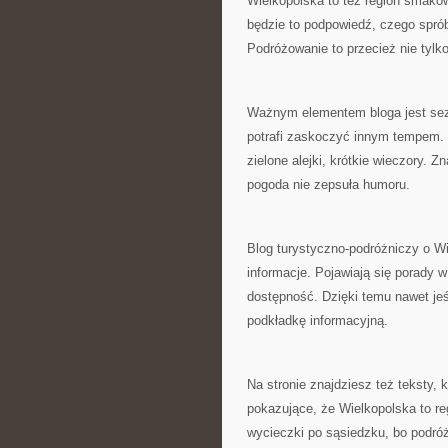
Wielkopolska to też region smaków
będzie to podpowiedź, czego spró
Podróżowanie to przecież nie tylko
Ważnym elementem bloga jest sez
potrafi zaskoczyć innym tempem. 
zielone alejki, krótkie wieczory. 
pogoda nie zepsuła humoru.
Blog turystyczno-podróżniczy o Wie
informacje. Pojawiają się porady w
dostępność. Dzięki temu nawet jeś
podkładkę informacyjną.
Na stronie znajdziesz też teksty,
pokazujące, że Wielkopolska to r
wycieczki po sąsiedzku, bo podró