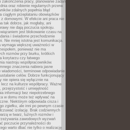
i zakończenia pracy, planowanie zadań
dnia oraz robienie regularnych przerw.
ników zdalnych popełnia błąd
a ciągłym przeplataniu obowiązków
z domowymi. W efekcie ani praca nie
a tak dobrze, jak mogłaby, ani
rawy nie dają poczucia spokoju.
wiązaniem jest blokowanie czasu na
adania i świadome przechodzenie
i. Nie mniej istotna jest komunikacja.
a wymaga większej uważności w
 zespołem, ponieważ nie ma
ch rozmów przy biurku, krótkich
na korytarzu czy łatwego
ia nastroju współpracowników.
omnego znaczenia nabiera jasne
e wiadomości, terminowe odpowiadanie
 ustalanie celów. Dobrze funkcjonujący
y nie opiera się wyłącznie na
 lecz na kulturze współpracy. Ważne
e, przejrzystość i umiejętność
a informacji bez niepotrzebnego
ca w domu może też wpływać na
eczne. Niektórym odpowiada cisza i
go zgiełku, ale inni po pewnym czasie
dczuwać izolację. Brak codziennych
arzą w twarz, luźnych rozmów i
przeżywania zawodowych wyzwań
ać poczucie przynależności do
tego warto dbać nie tylko o realizację