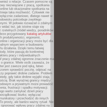
również o relacje. Czasem pomocne są
owy niezwiązane z pracą, spotkania
 online lub okazjonalne spotkania na
istnieje taka możliwość. Człowiek nie
wyłącznie zadaniowo, dlatego nawet w
odowisku potrzebuje zwykłego
innymi. W połowie rozważań o zdalnym
 widać też, jak istotne staje się
z rzetelnych źródeł wiedzy, poradników
dobrze przygotowany
katalog artykułów
h produktywności, ergonomii,
nline i organizacji pracy może być dla
realnym wsparciem w budowaniu
lu działania. Dzięki temu łatwiej
ody, które pasują do konkretnej
akteru pracy i indywidualnych
 W pracy zdalnej ogromne znaczenie ma
 o granice. Wiele osób zauważa, że
er jest zawsze pod ręką, łatwo
czorem sprawdzić pocztę, odpisać na
zy poprawić drobne zadanie. Problem
wtedy, gdy takie drobne wyjątki stają
ością. Brak wyraźnej granicy między
odowym a prywatnym może prowadzić
nia, frustracji i spadku motywacji.
tego warto zamykać dzień pracy
porządkować biurko, wyłączać
unikatory i przechodzić do innych
To prosty, ale bardzo ważny rytuał. Nie
 ignorować wpływu pracy zdalnej na