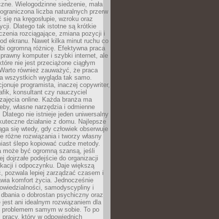
czne. Wielogodzinne siedzenie, mała
i ograniczona liczba naturalnych przerw
 się na kręgosłupie, wzroku oraz
cji. Dlatego tak istotne są krótkie
czenia rozciągające, zmiana pozycji i
d ekranu. Nawet kilka minut ruchu co
obi ogromną różnicę. Efektywna praca
sprawny komputer i szybki internet, ale
 które nie jest przeciążone ciągłym
Warto również zauważyć, że praca
la wszystkich wygląda tak samo.
cjonuje programista, inaczej copywriter,
afik, konsultant czy nauczyciel
zajęcia online. Każda branża ma
eby, własne narzędzia i odmienne
 Dlatego nie istnieje jeden uniwersalny
kuteczne działanie z domu. Najlepsze
iąga się wtedy, gdy człowiek obserwuje
uje różne rozwiązania i tworzy własny
iast ślepo kopiować cudze metody.
a może być ogromną szansą, jeśli
ej dojrzałe podejście do organizacji
kacji i odpoczynku. Daje większą
, pozwala lepiej zarządzać czasem i
wia komfort życia. Jednocześnie
wiedzialności, samodyscypliny i
dbania o dobrostan psychiczny oraz
e jest ani idealnym rozwiązaniem dla
i problemem samym w sobie. To po
 pracy, który w odpowiednich