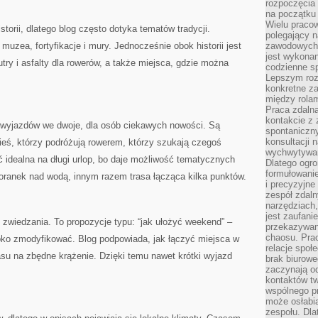
rozpoczęcia 
na początku 
Wielu pracow
storii, dlatego blog często dotyka tematów tradycji.
polegający n
 muzea, fortyfikacje i mury. Jednocześnie obok historii jest
zawodowych 
jest wykonan
utry i asfalty dla rowerów, a także miejsca, gdzie można
codzienne sp
Lepszym roz
konkretne z
między rolam
Praca zdaln
kontakcie z
a wyjazdów we dwoje, dla osób ciekawych nowości. Są
spontaniczny
konsultacji 
wieś, którzy podróżują rowerem, którzy szukają czegoś
wychwytywan
ć idealna na długi urlop, bo daje możliwość tematycznych
Dlatego ogr
formułowani
oranek nad wodą, innym razem trasa łącząca kilka punktów.
i precyzyjne
zespół zdaln
narzędziach,
jest zaufani
zwiedzania. To propozycje typu: “jak ułożyć weekend” –
przekazywani
chaosu. Pra
ybko zmodyfikować. Blog podpowiada, jak łączyć miejsca w
relacje społ
zasu na zbędne krążenie. Dzięki temu nawet krótki wyjazd
brak biurowe
zaczynają o
kontaktów tw
wspólnego 
może osłabi
zespołu. Dla