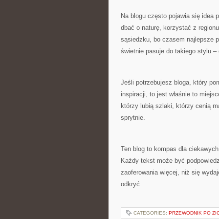
Na blogu często pojawia się idea 
dbać o naturę, korzystać z region
sąsiedzku, bo czasem najlepsze p
świetnie pasuje do takiego stylu –
Jeśli potrzebujesz bloga, który p
inspiracji, to jest właśnie to miejs
którzy lubią szlaki, którzy cenią 
sprytnie.
Ten blog to kompas dla ciekawych –
Każdy tekst może być podpowiedzi
zaoferowania więcej, niż się wyda
odkryć.
CATEGORIES:
PRZEWODNIK PO ZI