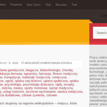
dowy
Rosjanie
Tagi
Tagi
Spis Treści
Wrocław
SUB
Praca zdalna
osób atrakc
SZAMOTUŁY
 LUT - 8 - 2026
MOŻLIWOŚĆ KOMENTOWANIA
ZOSTAŁA
modelu zatru
pracowników 
dania genetyczne
,
biegacze
,
biotechnologia
,
choroby
,
technologii,
dukacja domowa
,
egzaminy
,
farmacja
,
fitness medyczny
,
pracy oraz d
ne
,
korepetycje
,
materiały medyczne
,
medycyna
,
domowe biur
nie
,
ogród
,
opieka nad dziećmi
,
opieka społeczna
,
opieka
zaczęło pełn
ia
,
psychologia
,
psychologia dziecięca
,
rajdy
,
recepty
,
wykonywani
,
rodzina
,
rowery
,
sporty motorowe
,
sprzęt medyczny
,
jednych ozn
y
,
usługi rodzinne
,
wczesne wychowanie
,
wiedza medyczna
,
wyzwanie zw
ęcia dodatkowe
,
zdrowe żywienie
,
zdrowie
czasu i oddz
zawodowego.
ach skupiony na regionie wielkopolskim – miejscu, które
pewne: praca