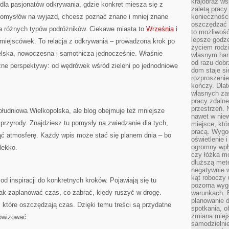
krajobraz w
k dla pasjonatów odkrywania, gdzie konkret miesza się z
zaletą pracy
pomysłów na wyjazd, chcesz poznać znane i mniej znane
koniecznośc
oszczędzać c
dla różnych typów podróżników. Ciekawe miasta to
Września
i
to możliwość
lepsze godz
r miejscówek. To relacja z odkrywania – prowadzona krok po
życiem rodz
ielska, nowoczesna i samotnicza jednocześnie. Właśnie
własnym har
od razu dob
różne perspektywy: od wędrówek wśród zieleni po jednodniowe
dom staje si
rozproszenie
kończy. Dlat
własnych za
pracy zdalne
przestrzeń. 
łudniowa Wielkopolska, ale blog obejmuje też mniejsze
nawet w nie
 przyrody. Znajdziesz tu pomysły na zwiedzanie dla tych,
miejsce, któ
pracą. Wygod
ąć atmosferę. Każdy wpis może stać się planem dnia – bo
oświetlenie 
ogromny wpł
lekko.
czy łóżka m
dłuższą metę
negatywnie 
kąt roboczy
d inspiracji do konkretnych kroków. Pojawiają się tu
pozorna wyg
jak zaplanować czas, co zabrać, kiedy ruszyć w drogę.
warunkach. 
planowanie d
 które oszczędzają czas. Dzięki temu treści są przydatne
spotkania, 
zmiana miej
rowizować.
samodzielni