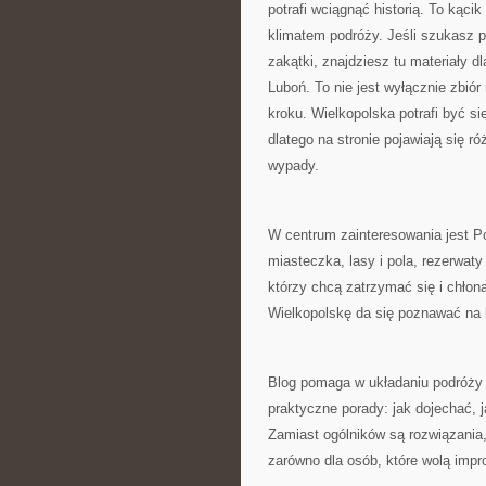
potrafi wciągnąć historią. To kąci
klimatem podróży. Jeśli szukasz 
zakątki, znajdziesz tu materiały 
Luboń. To nie jest wyłącznie zbió
kroku. Wielkopolska potrafi być s
dlatego na stronie pojawiają się 
wypady.
W centrum zainteresowania jest Po
miasteczka, lasy i pola, rezerwaty
którzy chcą zatrzymać się i chłon
Wielkopolskę da się poznawać na 
Blog pomaga w układaniu podróży o
praktyczne porady: jak dojechać, 
Zamiast ogólników są rozwiązania,
zarówno dla osób, które wolą imp