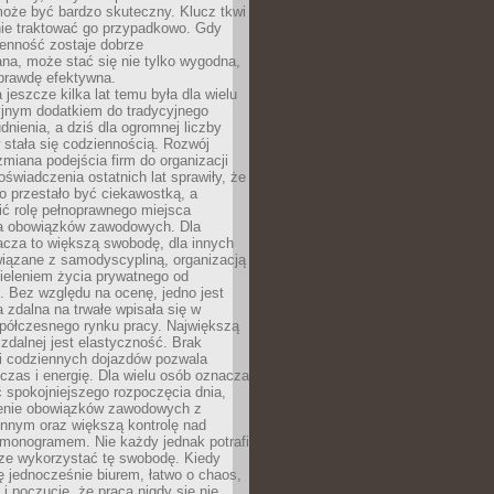
oże być bardzo skuteczny. Klucz tkwi
nie traktować go przypadkowo. Gdy
ienność zostaje dobrze
na, może stać się nie tylko wygodna,
aprawdę efektywna.
 jeszcze kilka lat temu była dla wielu
yjnym dodatkiem do tradycyjnego
dnienia, a dziś dla ogromnej liczby
stała się codziennością. Rozwój
 zmiana podejścia firm do organizacji
oświadczenia ostatnich lat sprawiły, że
o przestało być ciekawostką, a
ić rolę pełnoprawnego miejsca
a obowiązków zawodowych. Dla
acza to większą swobodę, dla innych
iązane z samodyscypliną, organizacją
ieleniem życia prywatnego od
 Bez względu na ocenę, jedno jest
 zdalna na trwałe wpisała się w
spółczesnego rynku pracy. Największą
 zdalnej jest elastyczność. Brak
i codziennych dojazdów pozwala
zas i energię. Dla wielu osób oznacza
 spokojniejszego rozpoczęcia dnia,
enie obowiązków zawodowych z
innym oraz większą kontrolę nad
monogramem. Nie każdy jednak potrafi
rze wykorzystać tę swobodę. Kiedy
ę jednocześnie biurem, łatwo o chaos,
 i poczucie, że praca nigdy się nie