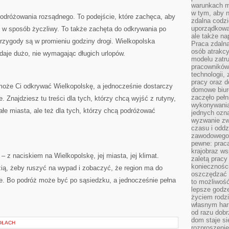
warunkach m
w tym, aby 
podróżowania rozsądnego. To podejście, które zachęca, aby
zdalna codz
uporządkowa
u w sposób życzliwy. To także zachęta do odkrywania po
ale także n
rzygody są w promieniu godziny drogi. Wielkopolska
Praca zdalna
osób atrakc
 daje dużo, nie wymagając długich urlopów.
modelu zatru
pracowników 
technologii,
pracy oraz d
omoże Ci odkrywać Wielkopolskę, a jednocześnie dostarczy
domowe biur
zaczęło pełn
ce. Znajdziesz tu treści dla tych, którzy chcą wyjść z rutyny,
wykonywani
małe miasta, ale też dla tych, którzy chcą podróżować
jednych ozn
wyzwanie zw
czasu i oddz
zawodowego.
pewne: praca
krajobraz w
 z naciskiem na Wielkopolskę, jej miasta, jej klimat.
zaletą pracy
koniecznośc
ą, żeby ruszyć na wypad i zobaczyć, że region ma do
oszczędzać c
je. Bo podróż może być po sąsiedzku, a jednocześnie pełna
to możliwość
lepsze godz
życiem rodz
własnym har
od razu dob
dom staje si
OŁACH
rozproszenie