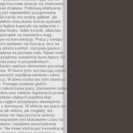
ego kluczowe okazuje się stworzenie
sad działania. Podstawą efektywnej
j jest odpowiednio przygotowana
Nie każdy ma osobny gabinet, ale
wielkim mieszkaniu można wydzielić
re będzie kojarzyło się wyłącznie z
ne biurko, dobre krzesło, właściwe
i porządek na stanowisku mają
yw na koncentrację. Praca z kanapy
oże wydawać się kusząca, lecz na
 obniża komfort, rozmywa granice i
wpływa na postawę ciała. Nawet mały
 urządzony świadomie bywa lepszy niż
oda pracy w przypadkowych
Bardzo ważnym elementem pozostaje
nia. W biurze rytm wyznaczają często
obecność współpracowników i sama
sca. W domu trzeba ten rytm stworzyć
e. Pomaga ustalenie godzin
i zakończenia pracy, planowanie zadań
dnia oraz robienie regularnych przerw.
ników zdalnych popełnia błąd
a ciągłym przeplataniu obowiązków
z domowymi. W efekcie ani praca nie
a tak dobrze, jak mogłaby, ani
rawy nie dają poczucia spokoju.
wiązaniem jest blokowanie czasu na
adania i świadome przechodzenie
i. Nie mniej istotna jest komunikacja.
a wymaga większej uważności w