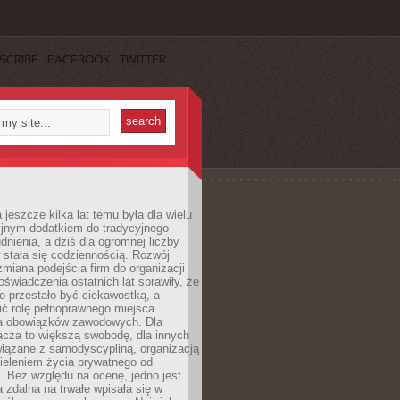
SCRIBE
FACEBOOK
TWITTER
 jeszcze kilka lat temu była dla wielu
yjnym dodatkiem do tradycyjnego
dnienia, a dziś dla ogromnej liczby
stała się codziennością. Rozwój
 zmiana podejścia firm do organizacji
oświadczenia ostatnich lat sprawiły, że
o przestało być ciekawostką, a
ić rolę pełnoprawnego miejsca
a obowiązków zawodowych. Dla
acza to większą swobodę, dla innych
iązane z samodyscypliną, organizacją
ieleniem życia prywatnego od
 Bez względu na ocenę, jedno jest
 zdalna na trwałe wpisała się w