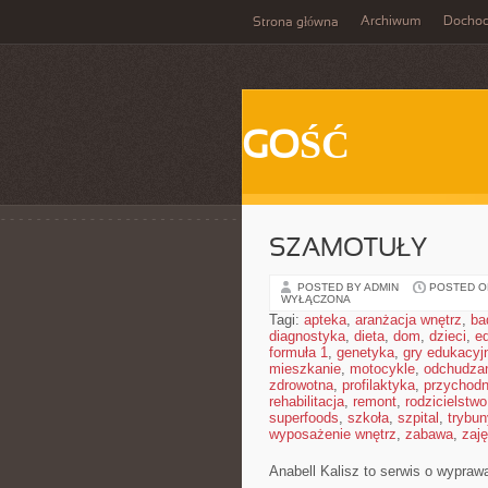
Archiwum
Docho
Strona główna
GOŚĆ
SZAMOTUŁY
POSTED BY ADMIN
POSTED ON
WYŁĄCZONA
Tagi:
apteka
,
aranżacja wnętrz
,
ba
diagnostyka
,
dieta
,
dom
,
dzieci
,
e
formuła 1
,
genetyka
,
gry edukacyj
mieszkanie
,
motocykle
,
odchudza
zdrowotna
,
profilaktyka
,
przychodn
rehabilitacja
,
remont
,
rodzicielstwo
superfoods
,
szkoła
,
szpital
,
trybun
wyposażenie wnętrz
,
zabawa
,
zaj
Anabell Kalisz to serwis o wypraw