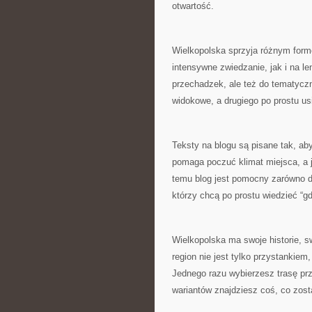
otwartość.
Wielkopolska sprzyja różnym for
intensywne zwiedzanie, jak i na le
przechadzek, ale też do tematycz
widokowe, a drugiego po prostu u
Teksty na blogu są pisane tak, aby
pomaga poczuć klimat miejsca, a 
temu blog jest pomocny zarówno dla
którzy chcą po prostu wiedzieć “gd
Wielkopolska ma swoje historie, s
region nie jest tylko przystanki
Jednego razu wybierzesz trasę pr
wariantów znajdziesz coś, co zost