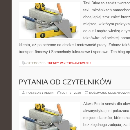
Taxi Drive to serwis tworz
taxi, miłośnikach samochod
chcą lepiej zrozumieć branż
miejsce, w którym praktyka
do aut i mądrą wiedzą o ty
taksówka: od selekcji sam
klienta, aż po ochronę na drodze i rentowność pracy. Zobacz tak
transport firmowy i Samochody luksusowe i sportowe. Ten blog op
CATEGORIES:
TRENDY W PROGRAMOWANIU
PYTANIA OD CZYTELNIKÓW
POSTED BY ADMIN
LUT - 2 - 2026
MOŻLIWOŚĆ KOMENTOWAN
Akwa-Pro to serwis dla akw
akwarystyka jest pokazana 
miejsce dla osób, które ch
bez zbędnego zadęcia, za t