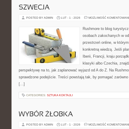
SZWECJA
POSTED BY ADMIN
LUT - 1 - 2026
MOŻLIWOŚĆ KOMENTOWAN
Rushmore to blog turystycz
osobach zakochanych w od
przestrzeń online, w który
konkretną wiedzą. Jeśli pl
Iberii, Francji, kraju porząd
klasyki albo Czechia, znajd
perspektywę na to, jak zaplanować wyjazd od A do Z. Na Rushmor
sprawdzone podejście. Treści powstają tak, by pomagać zarówno 
[…]
CATEGORIES:
SZTUKA KOKTAJLI
WYBÓR ŻŁOBKA
POSTED BY ADMIN
LUT - 1 - 2026
MOŻLIWOŚĆ KOMENTOWAN