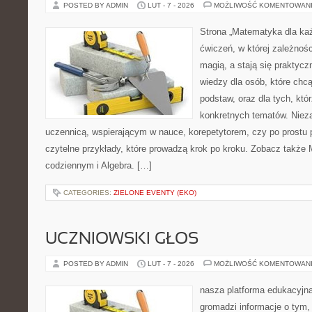
POSTED BY ADMIN
LUT - 7 - 2026
MOŻLIWOŚĆ KOMENTOWAN
Strona „Matematyka dla każ
ćwiczeń, w której zależnośc
magią, a stają się praktycz
wiedzy dla osób, które chc
podstaw, oraz dla tych, któ
konkretnych tematów. Nieza
uczennicą, wspierającym w nauce, korepetytorem, czy po prostu 
czytelne przykłady, które prowadzą krok po kroku. Zobacz także
codziennym i Algebra. […]
CATEGORIES:
ZIELONE EVENTY (EKO)
UCZNIOWSKI GŁOS
POSTED BY ADMIN
LUT - 7 - 2026
MOŻLIWOŚĆ KOMENTOWAN
nasza platforma edukacyjna 
gromadzi informacje o tym,