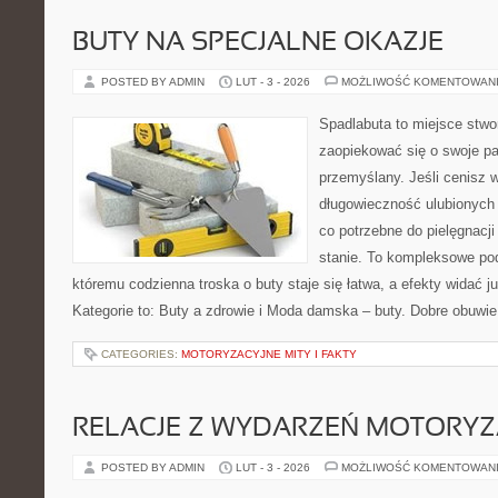
BUTY NA SPECJALNE OKAZJE
POSTED BY ADMIN
LUT - 3 - 2026
MOŻLIWOŚĆ KOMENTOWAN
Spadlabuta to miejsce stwo
zaopiekować się o swoje pa
przemyślany. Jeśli cenisz 
długowieczność ulubionych 
co potrzebne do pielęgnacj
stanie. To kompleksowe pod
któremu codzienna troska o buty staje się łatwa, a efekty widać 
Kategorie to: Buty a zdrowie i Moda damska – buty. Dobre obuwie
CATEGORIES:
MOTORYZACYJNE MITY I FAKTY
RELACJE Z WYDARZEŃ MOTORY
POSTED BY ADMIN
LUT - 3 - 2026
MOŻLIWOŚĆ KOMENTOWAN