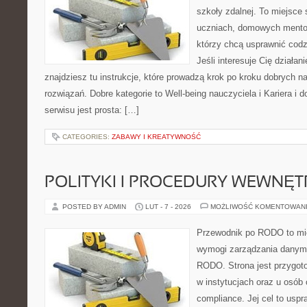
szkoły zdalnej. To miejsce
uczniach, domowych mentor
którzy chcą usprawnić codz
Jeśli interesuje Cię działan
znajdziesz tu instrukcje, które prowadzą krok po kroku dobrych
rozwiązań. Dobre kategorie to Well-being nauczyciela i Kariera i
serwisu jest prosta: […]
CATEGORIES:
ZABAWY I KREATYWNOŚĆ
POLITYKI I PROCEDURY WEWNĘ
POSTED BY ADMIN
LUT - 7 - 2026
MOŻLIWOŚĆ KOMENTOWAN
Przewodnik po RODO to mie
wymogi zarządzania danym
RODO. Strona jest przygot
w instytucjach oraz u osób
compliance. Jej cel to uspr