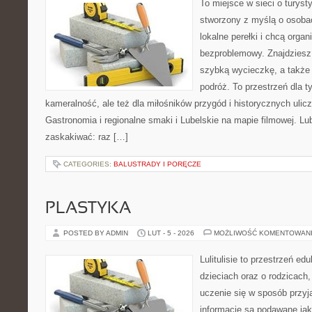
To miejsce w sieci o turyst
stworzony z myślą o osobac
lokalne perełki i chcą org
bezproblemowy. Znajdziesz t
szybką wycieczkę, a także
podróż. To przestrzeń dla t
kameralność, ale też dla miłośników przygód i historycznych ulic
Gastronomia i regionalne smaki i Lubelskie na mapie filmowej. Lu
zaskakiwać: raz […]
CATEGORIES:
BALUSTRADY I PORĘCZE
PLASTYKA
POSTED BY ADMIN
LUT - 5 - 2026
MOŻLIWOŚĆ KOMENTOWAN
Lulitulisie to przestrzeń e
dzieciach oraz o rodzicach
uczenie się w sposób przyj
informacje są podawane ja