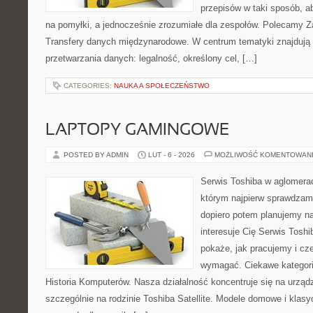
przepisów w taki sposób, a
na pomyłki, a jednocześnie zrozumiałe dla zespołów. Polecamy Z
Transfery danych międzynarodowe. W centrum tematyki znajdują s
przetwarzania danych: legalność, określony cel, […]
CATEGORIES:
NAUKA A SPOŁECZEŃSTWO
LAPTOPY GAMINGOWE
POSTED BY ADMIN
LUT - 6 - 2026
MOŻLIWOŚĆ KOMENTOWAN
Serwis Toshiba w aglomeracj
którym najpierw sprawdzam
dopiero potem planujemy na
interesuje Cię Serwis Toshi
pokaże, jak pracujemy i cz
wymagać. Ciekawe kategorie
Historia Komputerów. Nasza działalność koncentruje się na urząd
szczególnie na rodzinie Toshiba Satellite. Modele domowe i klasy