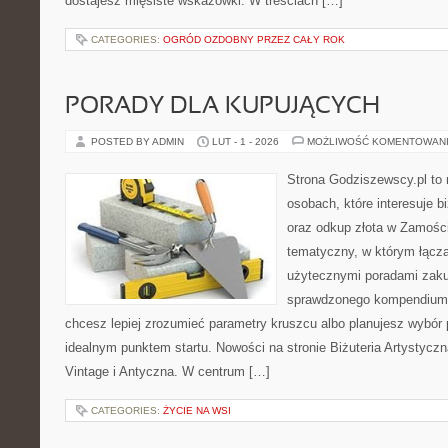
dostajesz mięsiste wskazówki. W treściach […]
CATEGORIES:
OGRÓD OZDOBNY PRZEZ CAŁY ROK
PORADY DLA KUPUJĄCYCH
POSTED BY ADMIN
LUT - 1 - 2026
MOŻLIWOŚĆ KOMENTOWAN
Strona Godziszewscy.pl to 
osobach, które interesuje bi
oraz odkup złota w Zamościu
tematyczny, w którym łącz
użytecznymi poradami zaku
sprawdzonego kompendium p
chcesz lepiej zrozumieć parametry kruszcu albo planujesz wybór p
idealnym punktem startu. Nowości na stronie Biżuteria Artystyczna
Vintage i Antyczna. W centrum […]
CATEGORIES:
ŻYCIE NA WSI