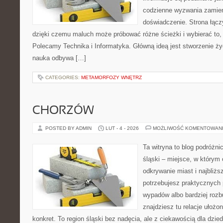
codzienne wyzwania zamien
doświadczenie. Strona łącz
dzięki czemu maluch może próbować różne ścieżki i wybierać to, 
Polecamy Technika i Informatyka. Główną ideą jest stworzenie życz
nauka odbywa […]
CATEGORIES:
METAMORFOZY WNĘTRZ
CHORZÓW
POSTED BY ADMIN
LUT - 4 - 2026
MOŻLIWOŚĆ KOMENTOWAN
Ta witryna to blog podróżn
śląski – miejsce, w którym 
odkrywanie miast i najbliżs
potrzebujesz praktycznych 
wypadów albo bardziej rozb
znajdziesz tu relacje ułożo
konkret. To region śląski bez nadęcia, ale z ciekawością dla dzied