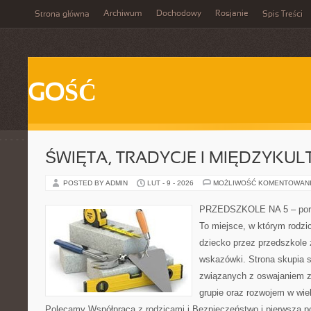
Archiwum
Dochodowy
Rosjanie
Strona główna
Spis Treści
GOŚĆ
ŚWIĘTA, TRADYCJE I MIĘDZYK
POSTED BY ADMIN
LUT - 9 - 2026
MOŻLIWOŚĆ KOMENTOWAN
PRZEDSZKOLE NA 5 – porta
To miejsce, w którym rodz
dziecko przez przedszkole 
wskazówki. Strona skupia 
związanych z oswajaniem z
grupie oraz rozwojem w wi
Polecamy Współpraca z rodzicami i Bezpieczeństwo i pierwsza po