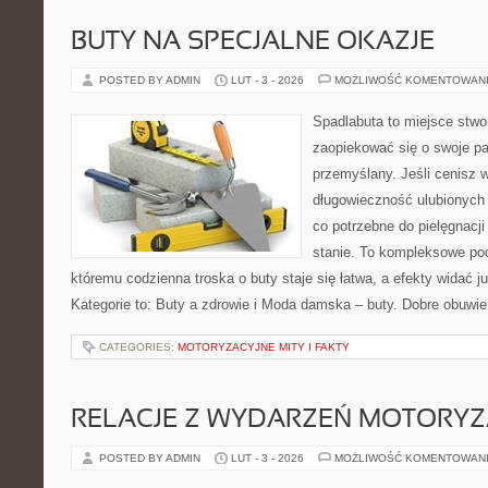
BUTY NA SPECJALNE OKAZJE
POSTED BY ADMIN
LUT - 3 - 2026
MOŻLIWOŚĆ KOMENTOWAN
Spadlabuta to miejsce stwo
zaopiekować się o swoje pa
przemyślany. Jeśli cenisz 
długowieczność ulubionych 
co potrzebne do pielęgnacj
stanie. To kompleksowe pod
któremu codzienna troska o buty staje się łatwa, a efekty widać 
Kategorie to: Buty a zdrowie i Moda damska – buty. Dobre obuwie
CATEGORIES:
MOTORYZACYJNE MITY I FAKTY
RELACJE Z WYDARZEŃ MOTORY
POSTED BY ADMIN
LUT - 3 - 2026
MOŻLIWOŚĆ KOMENTOWAN