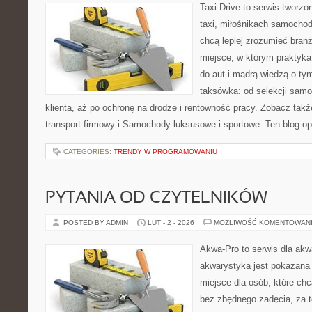
Taxi Drive to serwis tworz
taxi, miłośnikach samochod
chcą lepiej zrozumieć branż
miejsce, w którym praktyka
do aut i mądrą wiedzą o ty
taksówka: od selekcji sam
klienta, aż po ochronę na drodze i rentowność pracy. Zobacz tak
transport firmowy i Samochody luksusowe i sportowe. Ten blog op
CATEGORIES:
TRENDY W PROGRAMOWANIU
PYTANIA OD CZYTELNIKÓW
POSTED BY ADMIN
LUT - 2 - 2026
MOŻLIWOŚĆ KOMENTOWAN
Akwa-Pro to serwis dla akw
akwarystyka jest pokazana 
miejsce dla osób, które ch
bez zbędnego zadęcia, za t