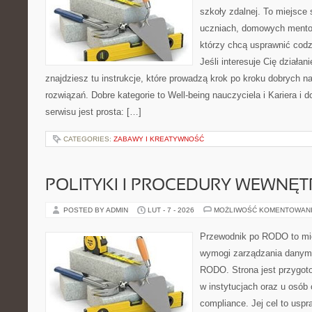
szkoły zdalnej. To miejsce
uczniach, domowych mentor
którzy chcą usprawnić codz
Jeśli interesuje Cię działan
znajdziesz tu instrukcje, które prowadzą krok po kroku dobrych
rozwiązań. Dobre kategorie to Well-being nauczyciela i Kariera i
serwisu jest prosta: […]
CATEGORIES:
ZABAWY I KREATYWNOŚĆ
POLITYKI I PROCEDURY WEWNĘ
POSTED BY ADMIN
LUT - 7 - 2026
MOŻLIWOŚĆ KOMENTOWAN
Przewodnik po RODO to mie
wymogi zarządzania danym
RODO. Strona jest przygot
w instytucjach oraz u osób
compliance. Jej cel to uspr