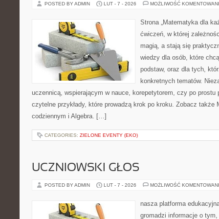
POSTED BY ADMIN
LUT - 7 - 2026
MOŻLIWOŚĆ KOMENTOWAN
Strona „Matematyka dla każ
ćwiczeń, w której zależnośc
magią, a stają się praktycz
wiedzy dla osób, które chc
podstaw, oraz dla tych, któ
konkretnych tematów. Nieza
uczennicą, wspierającym w nauce, korepetytorem, czy po prostu 
czytelne przykłady, które prowadzą krok po kroku. Zobacz także
codziennym i Algebra. […]
CATEGORIES:
ZIELONE EVENTY (EKO)
UCZNIOWSKI GŁOS
POSTED BY ADMIN
LUT - 7 - 2026
MOŻLIWOŚĆ KOMENTOWAN
nasza platforma edukacyjna 
gromadzi informacje o tym,