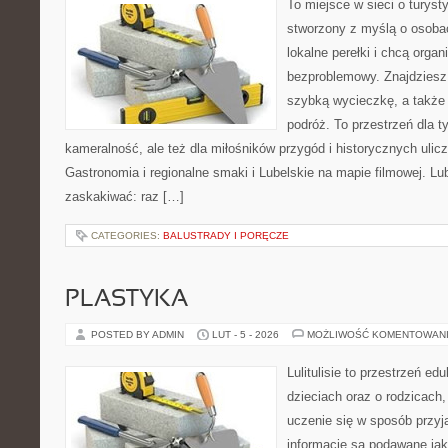
To miejsce w sieci o turyst
stworzony z myślą o osobac
lokalne perełki i chcą org
bezproblemowy. Znajdziesz t
szybką wycieczkę, a także
podróż. To przestrzeń dla t
kameralność, ale też dla miłośników przygód i historycznych ulic
Gastronomia i regionalne smaki i Lubelskie na mapie filmowej. Lu
zaskakiwać: raz […]
CATEGORIES:
BALUSTRADY I PORĘCZE
PLASTYKA
POSTED BY ADMIN
LUT - 5 - 2026
MOŻLIWOŚĆ KOMENTOWAN
Lulitulisie to przestrzeń e
dzieciach oraz o rodzicach
uczenie się w sposób przyj
informacje są podawane ja