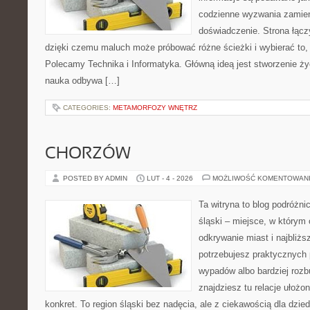
codzienne wyzwania zamien
doświadczenie. Strona łącz
dzięki czemu maluch może próbować różne ścieżki i wybierać to, 
Polecamy Technika i Informatyka. Główną ideą jest stworzenie życz
nauka odbywa […]
CATEGORIES:
METAMORFOZY WNĘTRZ
CHORZÓW
POSTED BY ADMIN
LUT - 4 - 2026
MOŻLIWOŚĆ KOMENTOWAN
Ta witryna to blog podróżn
śląski – miejsce, w którym 
odkrywanie miast i najbliżs
potrzebujesz praktycznych 
wypadów albo bardziej rozb
znajdziesz tu relacje ułożo
konkret. To region śląski bez nadęcia, ale z ciekawością dla dzied