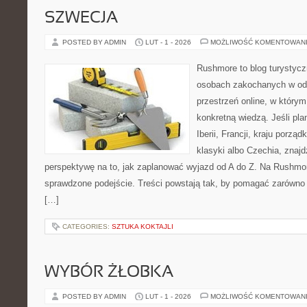
SZWECJA
POSTED BY ADMIN
LUT - 1 - 2026
MOŻLIWOŚĆ KOMENTOWAN
Rushmore to blog turystycz
osobach zakochanych w od
przestrzeń online, w który
konkretną wiedzą. Jeśli pl
Iberii, Francji, kraju porząd
klasyki albo Czechia, znajd
perspektywę na to, jak zaplanować wyjazd od A do Z. Na Rushmor
sprawdzone podejście. Treści powstają tak, by pomagać zarówno 
[…]
CATEGORIES:
SZTUKA KOKTAJLI
WYBÓR ŻŁOBKA
POSTED BY ADMIN
LUT - 1 - 2026
MOŻLIWOŚĆ KOMENTOWAN