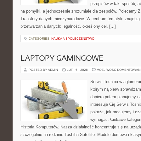
przepisów w taki sposób, a
na pomyłki, a jednocześnie zrozumiałe dla zespołów. Polecamy Z
Transfery danych międzynarodowe. W centrum tematyki znajdują s
przetwarzania danych: legalność, określony cel, […]
CATEGORIES:
NAUKA A SPOŁECZEŃSTWO
LAPTOPY GAMINGOWE
POSTED BY ADMIN
LUT - 6 - 2026
MOŻLIWOŚĆ KOMENTOWAN
Serwis Toshiba w aglomeracj
którym najpierw sprawdzam
dopiero potem planujemy na
interesuje Cię Serwis Toshi
pokaże, jak pracujemy i cz
wymagać. Ciekawe kategorie
Historia Komputerów. Nasza działalność koncentruje się na urząd
szczególnie na rodzinie Toshiba Satellite. Modele domowe i klasy