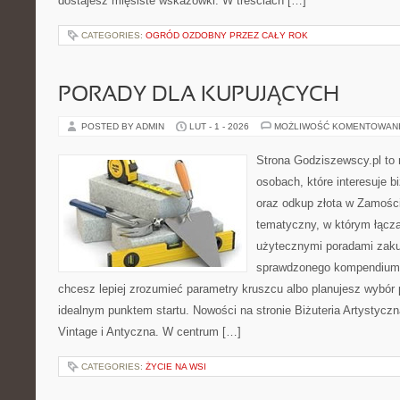
dostajesz mięsiste wskazówki. W treściach […]
CATEGORIES:
OGRÓD OZDOBNY PRZEZ CAŁY ROK
PORADY DLA KUPUJĄCYCH
POSTED BY ADMIN
LUT - 1 - 2026
MOŻLIWOŚĆ KOMENTOWAN
Strona Godziszewscy.pl to 
osobach, które interesuje bi
oraz odkup złota w Zamościu
tematyczny, w którym łącz
użytecznymi poradami zaku
sprawdzonego kompendium p
chcesz lepiej zrozumieć parametry kruszcu albo planujesz wybór p
idealnym punktem startu. Nowości na stronie Biżuteria Artystyczna
Vintage i Antyczna. W centrum […]
CATEGORIES:
ŻYCIE NA WSI