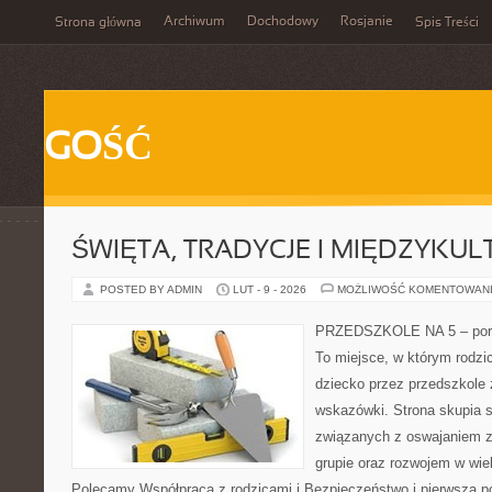
Archiwum
Dochodowy
Rosjanie
Strona główna
Spis Treści
GOŚĆ
ŚWIĘTA, TRADYCJE I MIĘDZYK
POSTED BY ADMIN
LUT - 9 - 2026
MOŻLIWOŚĆ KOMENTOWAN
PRZEDSZKOLE NA 5 – porta
To miejsce, w którym rodz
dziecko przez przedszkole 
wskazówki. Strona skupia 
związanych z oswajaniem z
grupie oraz rozwojem w wi
Polecamy Współpraca z rodzicami i Bezpieczeństwo i pierwsza po