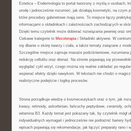
Estetica – Endermologia to portal tworzony z myślą o osobach, k
urodę i jednocześnie rozumieć, jak działają kosmetyki, na czym p
które procedury gabinetowe mają sens. To miejsce łączy praktykę
informacjami o składnikach i zależnościach zachodzących w skór
Dzięki temu czytelnik może dobierać rozwiązania pewniej oraz omi
Ciekawe kategorie to
Mezoterapia
i Składniki aktywne. W centrum
się dbanie o skórę twarzy i ciała, a także tematy związane z mod
Szczególne miejsce zajmuje masaże podciśnieniowe, rozumiana j
redukcję cellulitu oraz drenaż. Na stronie pojawiają się przewodni
wyglądać cykl wizyt, czego można się realnie zakładać po regula
wspierać efekty dzięki nawykom. W tekstach nie chodzi o magiczn
realistyczne podejście i logikę procesów.
Strona porządkuje wiedzę o kosmeceutykach oraz o tym, jak roz
kwasy, retinoidy, askorbinian, łańcuchy peptydowe, ceramidy, oc
witamina B3. Każdy temat jest pokazany tak, by czytelnik mógł u
indywidualnych wymagań i jednocześnie nie podrażnić bariery hyd
wpisach pojawiają się rekomendacje, jak łączyć preparaty rano i 