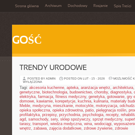
Archiwum
Dochodowy
Rosjanie
Strona główna
Spis Treści
GOŚĆ
TRENDY URODOWE
POSTED BY ADMIN
POSTED ON LUT - 15 - 2026
MOŻLIWOŚĆ 
WYŁĄCZONA
Tagi:
akcesoria kuchenne
,
apteka
,
aranżacja wnętrz
,
architektura
genetyczne
,
biotechnologia
,
budownictwo
,
choroby
,
diagnostyka
,
elektryka
,
farmacja
,
fitness medyczny
,
genetyka
,
gotowanie
,
gry 
domowe
,
kawiarnie
,
korepetycje
,
kuchnia
,
kulinaria
,
materiały bud
Meble
,
medycyna
,
mieszkanie
,
motocykle
,
motoryzacja
,
odchudz
opieka społeczna
,
opieka zdrowotna
,
patio
,
pielęgnacja roślin
,
pro
profilaktyka
,
przepisy
,
przychodnia
,
psychologia
,
recepty
,
rehabili
agd
,
samochody
,
sery
,
sklep spożywczy
,
sprzęt medyczny
,
super
tarasy
,
transport
,
wiedza medyczna
,
wina
,
wodociągi
,
wyposażeni
wnętrz
,
zabawa
,
zajęcia dodatkowe
,
zdrowe żywienie
,
zdrowie