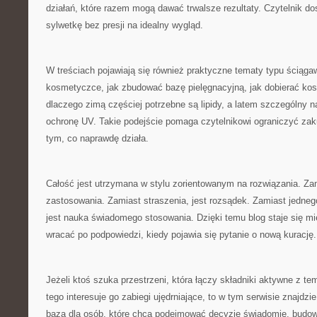
działań, które razem mogą dawać trwalsze rezultaty. Czytelnik dos
sylwetkę bez presji na idealny wygląd.
W treściach pojawiają się również praktyczne tematy typu ściąga
kosmetyczce, jak zbudować bazę pielęgnacyjną, jak dobierać kosm
dlaczego zimą częściej potrzebne są lipidy, a latem szczególny n
ochronę UV. Takie podejście pomaga czytelnikowi ograniczyć zak
tym, co naprawdę działa.
Całość jest utrzymana w stylu zorientowanym na rozwiązania. Za
zastosowania. Zamiast straszenia, jest rozsądek. Zamiast jedneg
jest nauka świadomego stosowania. Dzięki temu blog staje się m
wracać po podpowiedzi, kiedy pojawia się pytanie o nową kurację.
Jeżeli ktoś szuka przestrzeni, która łączy składniki aktywne z t
tego interesuje go zabiegi ujędrniające, to w tym serwisie znajdz
baza dla osób, które chcą podejmować decyzje świadomie, budow