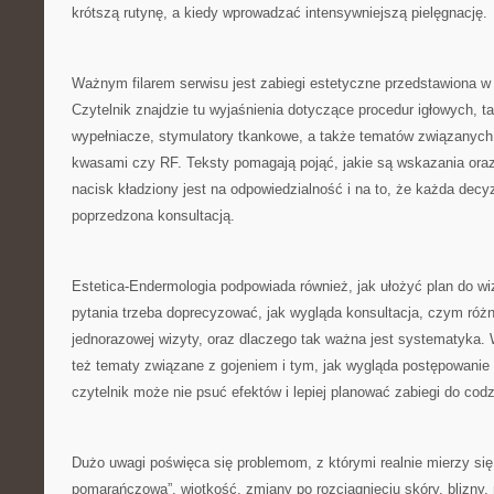
krótszą rutynę, a kiedy wprowadzać intensywniejszą pielęgnację.
Ważnym filarem serwisu jest zabiegi estetyczne przedstawiona w
Czytelnik znajdzie tu wyjaśnienia dotyczące procedur igłowych, ta
wypełniacze, stymulatory tkankowe, a także tematów związanych 
kwasami czy RF. Teksty pomagają pojąć, jakie są wskazania ora
nacisk kładziony jest na odpowiedzialność i na to, że każda dec
poprzedzona konsultacją.
Estetica-Endermologia podpowiada również, jak ułożyć plan do wiz
pytania trzeba doprecyzować, jak wygląda konsultacja, czym różni 
jednorazowej wizyty, oraz dlaczego tak ważna jest systematyka. 
też tematy związane z gojeniem i tym, jak wygląda postępowanie
czytelnik może nie psuć efektów i lepiej planować zabiegi do codz
Dużo uwagi poświęca się problemom, z którymi realnie mierzy się
pomarańczowa”, wiotkość, zmiany po rozciągnięciu skóry, blizny, 