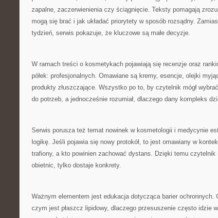
zapalne, zaczerwienienia czy ściągnięcie. Teksty pomagają zroz
mogą się brać i jak układać priorytety w sposób rozsądny. Zamia
tydzień, serwis pokazuje, że kluczowe są małe decyzje.
W ramach treści o kosmetykach pojawiają się recenzje oraz ranki
półek: profesjonalnych. Omawiane są kremy, esencje, olejki myj
produkty złuszczające. Wszystko po to, by czytelnik mógł wybr
do potrzeb, a jednocześnie rozumiał, dlaczego dany kompleks dzia
Serwis porusza też temat nowinek w kosmetologii i medycynie estet
logikę. Jeśli pojawia się nowy protokół, to jest omawiany w kont
trafiony, a kto powinien zachować dystans. Dzięki temu czytelnik 
obietnic, tylko dostaje konkrety.
Ważnym elementem jest edukacja dotycząca barier ochronnych. C
czym jest płaszcz lipidowy, dlaczego przesuszenie często idzie w