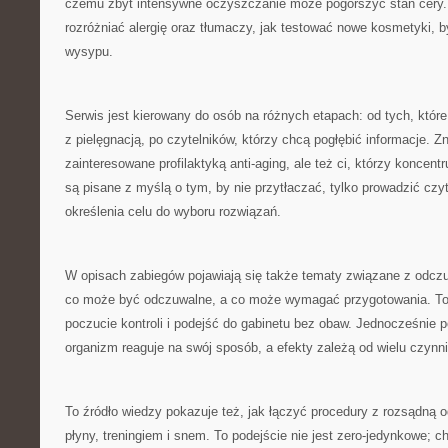
czemu zbyt intensywne oczyszczanie może pogorszyć stan cery.
rozróżniać alergię oraz tłumaczy, jak testować nowe kosmetyki, 
wysypu.
Serwis jest kierowany do osób na różnych etapach: od tych, któr
z pielęgnacją, po czytelników, którzy chcą pogłębić informacje. Z
zainteresowane profilaktyką anti-aging, ale też ci, którzy koncentru
są pisane z myślą o tym, by nie przytłaczać, tylko prowadzić czyt
określenia celu do wyboru rozwiązań.
W opisach zabiegów pojawiają się także tematy związane z odcz
co może być odczuwalne, a co może wymagać przygotowania. 
poczucie kontroli i podejść do gabinetu bez obaw. Jednocześnie p
organizm reaguje na swój sposób, a efekty zależą od wielu czynn
To źródło wiedzy pokazuje też, jak łączyć procedury z rozsądną
płyny, treningiem i snem. To podejście nie jest zero-jedynkowe; 